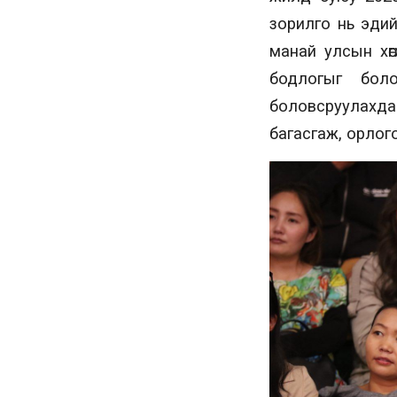
зорилго нь эдийн
манай улсын хөг
бодлогыг бол
боловсруулахд
багасгаж, орлого