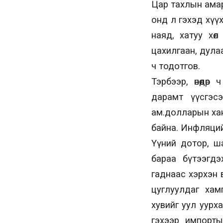
Цар тахлын амарг
онд л гэхэд хүүх
наяд, хатуу хөл
цахилгаан, дулаан
ч тодотгов.
Тэрбээр, өнөөдө
дарамт үүсгэсэ
ам.долларын ханш
байна. Инфляций
Үүний дотор, ш
бараа бүтээгдэх
гаднаас хэрхэн 
цуглуулдаг хам
хувийг уул уурх
гэхээр импортын