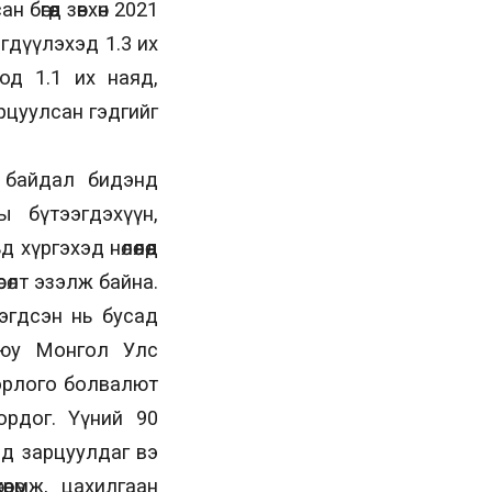
өгөөд зөвхөн 2021
эгдүүлэхэд 1.3 их
ход 1.1 их наяд,
зарцуулсан гэдгийг
өл байдал бидэнд
ы бүтээгдэхүүн,
үргэхэд нөлөөлөөд
өлт эзэлж байна.
эгдсэн нь бусад
 буюу Монгол Улс
 орлого болвалют
ордог. Үүний 90
нд зарцуулдаг вэ
өрөмж, цахилгаан