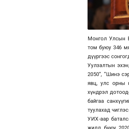
Монгол Улсын Ер
том буюу 346 мя
дүүргээс сонгог
Уулзалтын эхэн
2050”, “Шинэ сэ
явц, улс орны 
хүндрэл дотоодо
байгаа санхүүг
туулахад чиглэс
УИХ-аар баталс
жилд буюу 2020