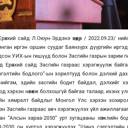
өнхий сайд Л.Оюун-Эрдэнэ өнөөдөр / 2022.09.23/ ни
нган иргэн оршин суудаг Баянзүрх дүүргийн иргэд
дсон УИХ-ын гишүүд болон Засгийн газрын зарим г
д Ерөнхий сайд Засгийн газраас хэрэгжүүлж байга
ргэлтийн бодлого”-ын зорилтууд болон дэлхий дахи
нийгэм, эдийн засгийн бодит байдал, дэлхийг хэ
д хэрхэн нөлөөлж болзошгүй байгаа талаар, ихэнх у
ийн хямралт байдлыг Монгол Улс хэрхэн хохиро
эн Засгийн газраас авч хэрэгжүүлэх үйл ажиллагаа
ан “Алсын хараа-2050” урт хугацааны хөгжлийн бо
-2030 он хүртэл хэрэгжүүлэх “Шинэ сэргэлтийн 