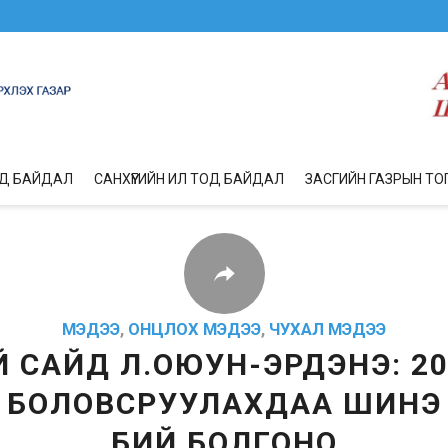
ОД БАЙДАЛ
САНХҮҮГИЙН ИЛ ТОД БАЙДАЛ
ЗАСГИЙН ГАЗРЫН ТО
МЭДЭЭ
,
ОНЦЛОХ МЭДЭЭ
,
ЧУХАЛ МЭДЭЭ
Й САЙД Л.ОЮУН-ЭРДЭНЭ: 2
Г БОЛОВСРУУЛАХДАА ШИН
БИЙ БОЛГОНО