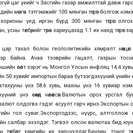
үй цаг үеийг ч Засгийн газар амжилттай давж гарсан б
дийн мөнгөн тэтгэмжийг 100 мянган төгрөг болгож нэм
 хорионы үед иргэн бүрд 300 мянган төгрөг олго
, усны төлбөрийг төрөөс хариуцахад 1.1 их наяд төгрөг 
р ч цар тахал болон геополитикийн хямралт нөхц
эр байна. Ачаа тээврийн гацалт, газрын тосн
ийн өсөлт зэрэг нь Монгол Улсын инфляц 14.4 хувьд х
н 50 хувийг импортын бараа бүтээгдэхүүний үнийн өс
атахууны үнэ 58.6 хувь, махны үнэ 16 хувиар нэм
үүний үнэ өсөхөд нөлөөлсөн.Валютын орох урсгал
валют олдогвэ гэдэг асуулт гарч ирнэ.Экспортын
гийн гол суваг.Экспортодзэс, нүүрс, алтголлож 
айн салбар эзэлдэг. Тэгвэл олсон валютаа бид юу
 төлбөрт хамгийн их зарцуулдаг.Бензин, тоног төхө