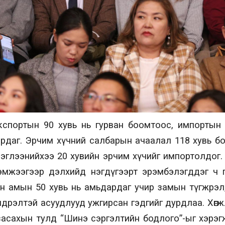
спортын 90 хувь нь гурван боомтоос, импортын 
рдаг. Эрчим хүчний салбарын ачаалал 118 хувь бо
 хэрэглээнийхээ 20 хувийн эрчим хүчийг импортолдог
хэмжээгээр дэлхийд нэгдүгээрт эрэмбэлэгддэг ч г
 хүн амын 50 хувь нь амьдардаг учир замын түгжрэл
хүндрэлтэй асуудлууд ужгирсан гэдгийг дурдлаа. Хөг
засахын тулд “Шинэ сэргэлтийн бодлого”-ыг хэрэ