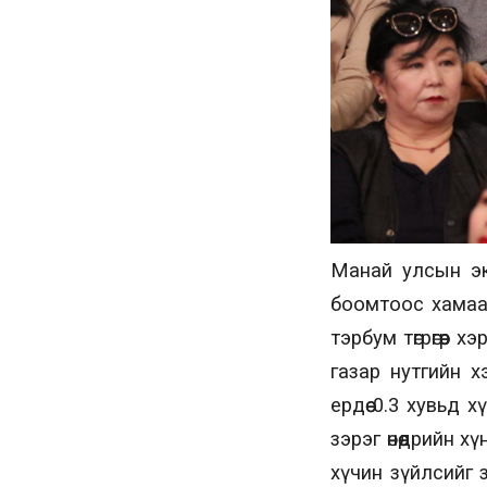
Манай улсын эк
боомтоос хамаа
тэрбум төгрөгөөр
газар нутгийн 
ердөө 0.3 хувьд
зэрэг өнөөдрийн 
хүчин зүйлсийг 