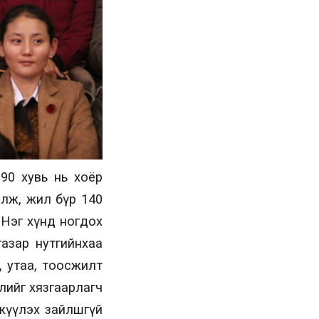
90 хувь нь хоёр
лж, жил бүр 140
. Нэг хүнд ногдох
азар нутгийнхаа
, утаа, тоосжилт
жлийг хязгаарлагч
гжүүлэх зайлшгүй