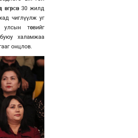
 өнгөрсөн 30 жилд
ахад чиглүүлж уг
улсын төсвийг
 буюу халамжаа
гааг онцлов.