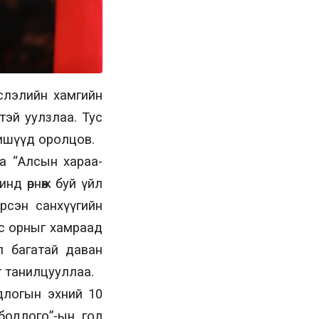
йслэлийн хамгийн
тэй уулзлаа. Тус
ишүүд оролцов.
а “Алсын хараа-
нд өрнөж буй үйл
рсэн санхүүгийн
лс орныг хамраад
л багатай даван
г танилцууллаа.
длогын эхний 10
бодлого”-ын гол