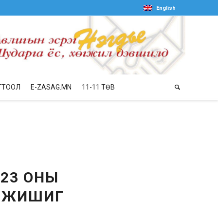
English
ГТООЛ
E-ZASAG.MN
11-11 ТӨВ
023 ОНЫ
Э ЖИШИГ