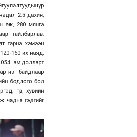
байгуулалтуудынүр
чадал 2.5 дахин,
өсөж, 280 мянга
аар тайлбарлав.
өлт гарна хэмээн
120-150 их наяд,
.054 ам.долларт
мар нэг байдлаар
ийн бодлого бол
гэд, төр, хувийн
ж чадна гэдгийг