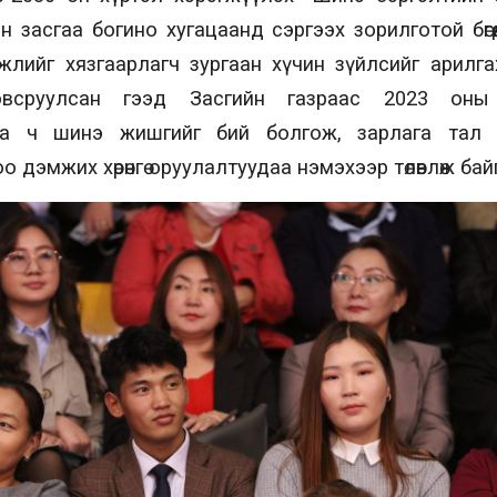
 засгаа богино хугацаанд сэргээх зорилготой бөгөөд
жлийг хязгаарлагч зургаан хүчин зүйлсийг арилг
овсруулсан гээд Засгийн газраас 2023 оны 
аа ч шинэ жишгийг бий болгож, зарлага тал
о дэмжих хөрөнгө оруулалтуудаа нэмэхээр төлөвлөж бай