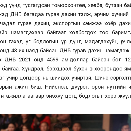
д үүнд тусгагдсан томоохонтөсөл, хөтөлбөр, бүтээн 
хэд ДНБ багадаа гурав дахин тэлж, эрчим хүчний 
чадал гурав дахин, экспортын хэмжээ хоёр дахин 
йр нэмэгдэхээр байгааг холбогдох тоо баримт
он гэхэд уг бодлогын үр дүнд мэдэгдэхүйц өөрчл
онд 43 их наяд байсан ДНБ гурав дахин нэмэгдэж 
х ДНБ 2021 онд 4599 ам.доллар байсан бол 12
 байгаа. Хүндрэл, бэрхшээл бүхэн өөр хоорондоо я
аг учир цогцоор нь шийдэх учиртай. Шинэ сэргэлт
газрын ажил биш. Нийслэл, дүүрэг, орон нутгийн ир
н ажиллагаагаар энэхүү цогц бодлогыг хэрэгжүүл