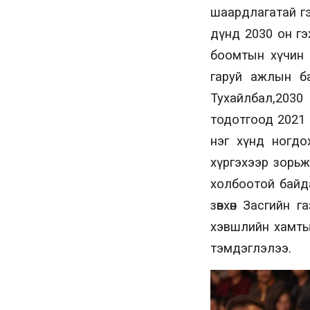
шаардлагатай гээ
дүнд 2030 он гэ
боомтын хүчин 
гаруй ажлын ба
Тухайлбал,2030 
тодотгоод 2021 
нэг хүнд ногдо
хүргэхээр зорьж
холбоотой байд
зөвхөн Засгийн 
хэвшлийн хамты
тэмдэглэлээ.