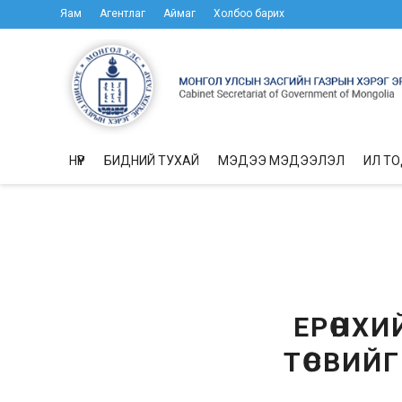
Яам
Агентлаг
Аймаг
Холбоо барих
НҮҮР
БИДНИЙ ТУХАЙ
МЭДЭЭ МЭДЭЭЛЭЛ
ИЛ Т
ЕРӨНХИ
ТӨСВИЙ