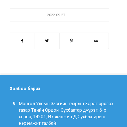
/
2022-09-27
Холбоо барих
Монгол Улсын Засгийн газрын Хэрэг эрхлэх
газар Төрийн Ордон, Сүхбаатар дүүрэг, 6-р
хороо, 14201, Их жанжин Д.Сүхбаатарын
нэрэмжит талбай