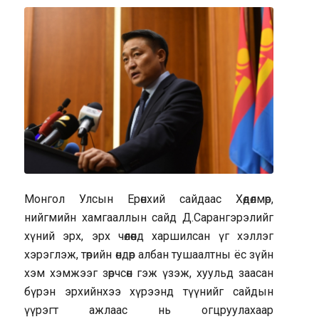
Монгол Улсын Ерөнхий сайдаас Хөдөлмөр,
нийгмийн хамгааллын сайд Д.Сарангэрэлийг
хүний эрх, эрх чөлөөнд харшилсан үг хэллэг
хэрэглэж, төрийн өндөр албан тушаалтны ёс зүйн
хэм хэмжээг зөрчсөн гэж үзэж, хуульд заасан
бүрэн эрхийнхээ хүрээнд түүнийг сайдын
үүрэгт ажлаас нь огцруулахаар