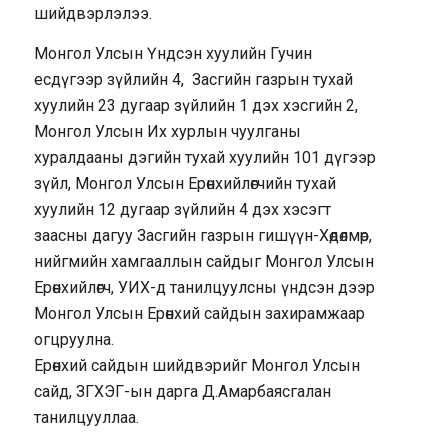
шийдвэрлэлээ.
Монгол Улсын Үндсэн хуулийн Гучин
есдүгээр зүйлийн 4, Засгийн газрын тухай
хуулийн 23 дугаар зүйлийн 1 дэх хэсгийн 2,
Монгол Улсын Их хурлын чуулганы
хуралдааны дэгийн тухай хуулийн 101 дүгээр
зүйл, Монгол Улсын Ерөнхийлөгчийн тухай
хуулийн 12 дугаар зүйлийн 4 дэх хэсэгт
заасны дагуу Засгийн газрын гишүүн-Хөдөлмөр,
нийгмийн хамгааллын сайдыг Монгол Улсын
Ерөнхийлөгч, УИХ-д танилцуулсны үндсэн дээр
Монгол Улсын Ерөнхий сайдын захирамжаар
огцруулна.
Ерөнхий сайдын шийдвэрийг Монгол Улсын
сайд, ЗГХЭГ-ын дарга Д.Амарбаясгалан
танилцууллаа.