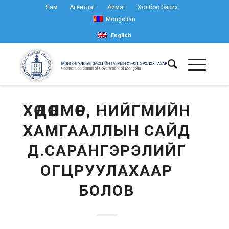
Яам
Агентлаг
Аймаг
Холбоо барих
Mongolian
English
ХӨДӨЛМӨР, НИЙГМИЙН
ХАМГААЛЛЫН САЙД
Д.САРАНГЭРЭЛИЙГ
ОГЦРУУЛАХААР
БОЛОВ