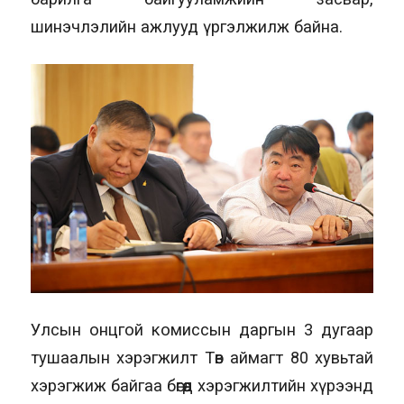
шинэчлэлийн ажлууд үргэлжилж байна.
Улсын онцгой комиссын даргын 3 дугаар
тушаалын хэрэгжилт Төв аймагт 80 хувьтай
хэрэгжиж байгаа бөгөөд хэрэгжилтийн хүрээнд