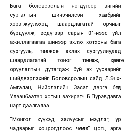
Бага боловсролын нэгдүгээр ангийн
сургалтын шинэчилсэн хөтөлбөрийг
хэрэгжүүлэхэд шаардлагатай орчныг
бүрдүүлж, есдүгээр сарын 01-нээс үйл
ажиллагаагаа шинээр эхлэх хотхоны бага
сургууль, төрөлжсөн ахлах сургуулиудад
шаардлагатай тоног төхөөрөмж, хөрөнгө
оруулалтын дутагдаж буй эх үүсвэрийг
шийдвэрлэхийг Боловсролын сайд Л.Энх-
Амгалан, Нийслэлийн Засаг дарга бөгөөд
Улаанбаатар хотын захирагч Б.Пүрэвдавга
нарт даалгалаа.
“Монгол хүүхэд, залуусыг мэдлэг, ур
чадварыг хоцрогдлоос чөлөөлөх” цогц арга