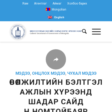
Яам
Агентлаг
Аймаг
Холбоо барих
Mongolian
English
МЭДЭЭ
,
ОНЦЛОХ МЭДЭЭ
,
ЧУХАЛ МЭДЭЭ
ӨВӨЛЖИЛТИЙН БЭЛТГЭЛ
АЖЛЫН ХҮРЭЭНД
ШАДАР САЙД
Н.НОМТОЙБАЯР