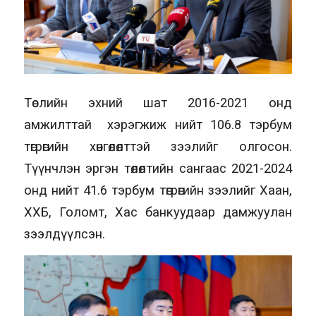
Төслийн эхний шат 2016-2021 онд
амжилттай хэрэгжиж нийт 106.8 тэрбум
төгрөгийн хөнгөлөлттэй зээлийг олгосон.
Түүнчлэн эргэн төлөлтийн сангаас 2021-2024
онд нийт 41.6 тэрбум төгрөгийн зээлийг Хаан,
ХХБ, Голомт, Хас банкуудаар дамжуулан
зээлдүүлсэн.