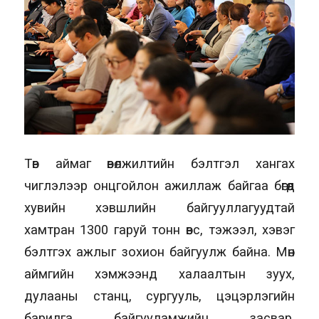
Төв аймаг өвөлжилтийн бэлтгэл хангах
чиглэлээр онцгойлон ажиллаж байгаа бөгөөд
хувийн хэвшлийн байгууллагуудтай
хамтран 1300 гаруй тонн өвс, тэжээл, хэвэг
бэлтгэх ажлыг зохион байгуулж байна. Мөн
аймгийн хэмжээнд халаалтын зуух,
дулааны станц, сургууль, цэцэрлэгийн
барилга байгууламжийн засвар,