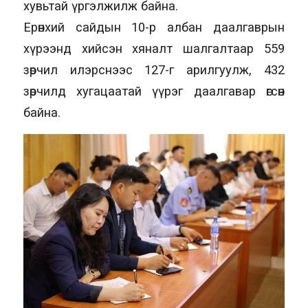
хувьтай үргэлжилж байна.
Ерөнхий сайдын 10-р албан даалгаврын
хүрээнд хийсэн хяналт шалгалтаар 559
зөрчил илэрснээс 127-г арилгуулж, 432
зөрчилд хугацаатай үүрэг даалгавар өгсөн
байна.