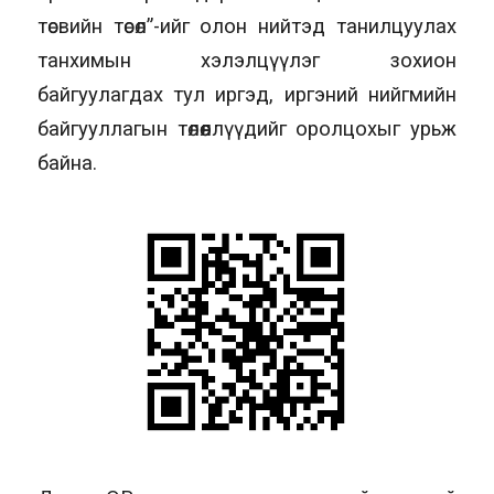
төсвийн төсөл”-ийг олон нийтэд танилцуулах
танхимын хэлэлцүүлэг зохион
байгуулагдах тул иргэд, иргэний нийгмийн
байгууллагын төлөөллүүдийг оролцохыг урьж
байна.