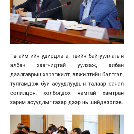
Төв аймгийн удирдлага, төрийн байгууллагын
албан хаагчидтай уулзаж, албан
даалгаврын хэрэгжилт, өвөлжилтийн бэлтгэл,
тулгамдаж буй асуудлуудын талаар санал
солилцон, холбогдох яамтай хамтран
зарим асуудлыг газар дээр нь шийдвэрлэв.