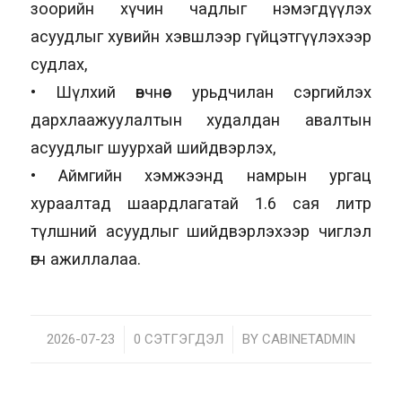
зоорийн хүчин чадлыг нэмэгдүүлэх
асуудлыг хувийн хэвшлээр гүйцэтгүүлэхээр
судлах,
• Шүлхий өвчнөөс урьдчилан сэргийлэх
дархлаажуулалтын худалдан авалтын
асуудлыг шуурхай шийдвэрлэх,
• Аймгийн хэмжээнд намрын ургац
хураалтад шаардлагатай 1.6 сая литр
түлшний асуудлыг шийдвэрлэхээр чиглэл
өгч ажиллалаа.
2026-07-23
/
0 СЭТГЭГДЭЛ
/
BY
CABINETADMIN