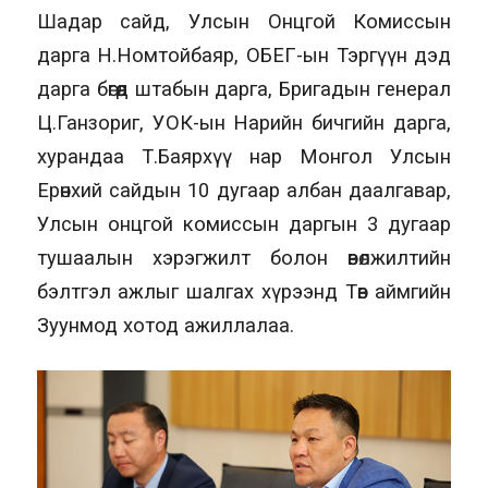
Шадар сайд, Улсын Онцгой Комиссын
дарга Н.Номтойбаяр, ОБЕГ-ын Тэргүүн дэд
дарга бөгөөд штабын дарга, Бригадын генерал
Ц.Ганзориг, УОК-ын Нарийн бичгийн дарга,
хурандаа Т.Баярхүү нар Монгол Улсын
Ерөнхий сайдын 10 дугаар албан даалгавар,
Улсын онцгой комиссын даргын 3 дугаар
тушаалын хэрэгжилт болон өвөлжилтийн
бэлтгэл ажлыг шалгах хүрээнд Төв аймгийн
Зуунмод хотод ажиллалаа.