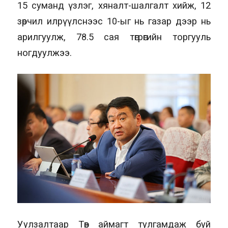
15 суманд үзлэг, хяналт-шалгалт хийж, 12
зөрчил илрүүлснээс 10-ыг нь газар дээр нь
арилгуулж, 78.5 сая төгрөгийн торгууль
ногдуулжээ.
Уулзалтаар Төв аймагт тулгамдаж буй