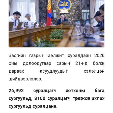
Засгийн газрын ээлжит хуралдаан 2026
оны долоодугаар сарын 21-нд болж
дараах асуудлуудыг хэлэлцэн
шийдвэрлэлээ.
26,992 суралцагч хотхоны бага
сургуульд, 8100 суралцагч төрөлжсөн ахлах
сургуульд суралцана.