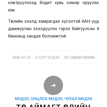
нэвтрүүлэхэд бодит хувь нэмэр оруулах
юм.
Төслийн зээлд хамрагдах хүсэлтэй ААН-үүд
дамжуулан зээлдүүлэх гэрээ байгуулсан 4
банкинд хандах боломжтой.
2026-07-23
/
0 СЭТГЭГДЭЛ
/
BY
CABINETADMIN
МЭДЭЭ
,
ОНЦЛОХ МЭДЭЭ
,
ЧУХАЛ МЭДЭЭ