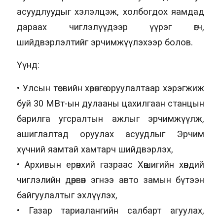
асуудлуудыг хэлэлцэж, холбогдох яамдад
дараах чиглэлүүдээр үүрэг өгч,
шийдвэрлэлтийг эрчимжүүлэхээр болов.
Үүнд:
• Улсын төсвийн хөрөнгө оруулалтаар хэрэгжиж
буй 30 МВт-ын дулааны цахилгаан станцын
барилга угсралтын ажлыг эрчимжүүлж,
ашиглалтад оруулах асуудлыг Эрчим
хүчний яамтай хамтарч шийдвэрлэх,
• Архивын ерөнхий газраас Хөшигийн хөндий
чиглэлийн дөрвөн эгнээ авто замын бүтээн
байгуулалтыг эхлүүлэх,
• Газар тариалангийн салбарт агуулах,