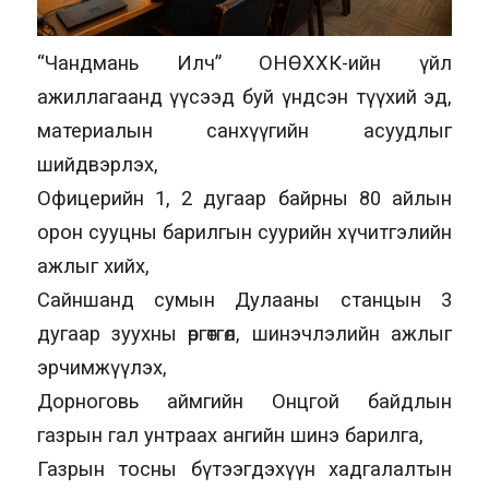
“Чандмань Илч” ОНӨХХК-ийн үйл
ажиллагаанд үүсээд буй үндсэн түүхий эд,
материалын санхүүгийн асуудлыг
шийдвэрлэх,
Офицерийн 1, 2 дугаар байрны 80 айлын
орон сууцны барилгын суурийн хүчитгэлийн
ажлыг хийх,
Сайншанд сумын Дулааны станцын 3
дугаар зуухны өргөтгөл, шинэчлэлийн ажлыг
эрчимжүүлэх,
Дорноговь аймгийн Онцгой байдлын
газрын гал унтраах ангийн шинэ барилга,
Газрын тосны бүтээгдэхүүн хадгалалтын