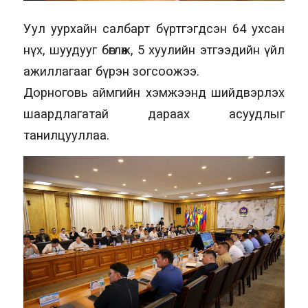
Уул уурхайн салбарт бүртгэгдсэн 64 ухсан
нүх, шуудууг бөглөж, 5 хуулийн этгээдийн үйл
ажиллагааг бүрэн зогсоожээ.
Дорноговь аймгийн хэмжээнд шийдвэрлэх
шаардлагатай дараах асуудлыг
танилцууллаа.