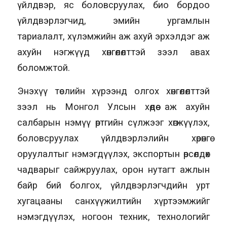
үйлдвэр, яс боловсруулах, био бордоо
үйлдвэрлэгчид, эмийн ургамлын
тариалалт, хүлэмжийн аж ахуй эрхэлдэг аж
ахуйн нэгжүүд хөнгөлөлттэй зээл авах
боломжтой.
Энэхүү төслийн хүрээнд олгох хөнгөлөлттэй
зээл нь Монгол Улсын хөдөө аж ахуйн
салбарын нэмүү өртгийн сүлжээг хөгжүүлэх,
боловсруулах үйлдвэрлэлийн хөрөнгө
оруулалтыг нэмэгдүүлэх, экспортын өрсөлдөх
чадварыг сайжруулах, орон нутагт ажлын
байр бий болгох, үйлдвэрлэгчдийн урт
хугацааны санхүүжилтийн хүртээмжийг
нэмэгдүүлэх, ногоон техник, технологийг