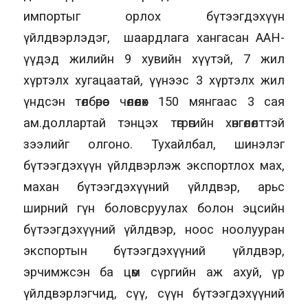
импортыг орлох бүтээгдэхүүн
үйлдвэрлэдэг, шаардлага хангасан ААН-
үүдэд жилийн 9 хувийн хүүтэй, 7 жил
хүртэлх хугацаатай, үүнээс 3 хүртэлх жил
үндсэн төлбөрөөс чөлөөлөх 150 мянгаас 3 сая
ам.доллартай тэнцэх төгрөгийн хөнгөлөлттэй
зээлийг олгоно. Тухайлбал, шинэлэг
бүтээгдэхүүн үйлдвэрлэж экспортлох мах,
махан бүтээгдэхүүний үйлдвэр, арьс
ширний гүн боловсруулах болон эцсийн
бүтээгдэхүүний үйлдвэр, ноос ноолууран
экспортын бүтээгдэхүүний үйлдвэр,
эрчимжсэн ба цөм сүргийн аж ахуй, үр
үйлдвэрлэгчид, сүү, сүүн бүтээгдэхүүний