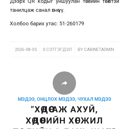
Дээрх QR кодыг уншуулан төсвийн төсөлтэй
танилцаж санал өгнө үү.
Холбоо барих утас: 51-260179
2026-08-05
/
0 СЭТГЭГДЭЛ
/
BY
CABINETADMIN
МЭДЭЭ
,
ОНЦЛОХ МЭДЭЭ
,
ЧУХАЛ МЭДЭЭ
“ХӨДӨӨ АЖ АХУЙ,
ХӨДӨӨГИЙН ХӨГЖИЛ