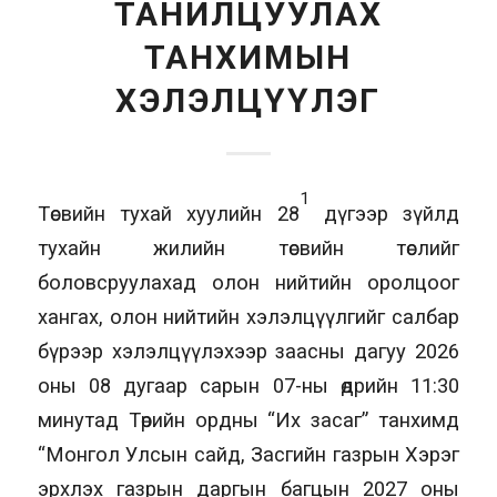
ТАНИЛЦУУЛАХ
ТАНХИМЫН
ХЭЛЭЛЦҮҮЛЭГ
1
Төсвийн тухай хуулийн 28
дүгээр зүйлд
тухайн жилийн төсвийн төслийг
боловсруулахад олон нийтийн оролцоог
хангах, олон нийтийн хэлэлцүүлгийг салбар
бүрээр хэлэлцүүлэхээр заасны дагуу 2026
оны 08 дугаар сарын 07-ны өдрийн 11:30
минутад Төрийн ордны “Их засаг” танхимд
“Монгол Улсын сайд, Засгийн газрын Хэрэг
эрхлэх газрын даргын багцын 2027 оны