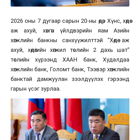
2026 оны 7 дугаар сарын 20-ны өдөр Хүнс, хөдөө
аж ахуй, хөнгөн үйлдвэрийн яам Азийн
хөгжлийн банкны санхүүжилттэй “Хөдөө аж
ахуй, хөдөөгийн хөгжил төслийн 2 дахь шат”
төслийн хүрээнд ХААН банк, Худалдаа
хөгжлийн банк, Голомт банк, Тээвэр хөгжлийн
банктай дамжуулан зээлдүүлэх гэрээнд
гарын үсэг зурлаа.