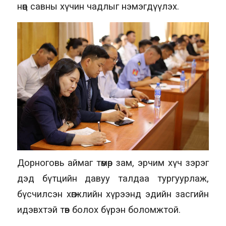
нөөц савны хүчин чадлыг нэмэгдүүлэх.
Дорноговь аймаг төмөр зам, эрчим хүч зэрэг
дэд бүтцийн давуу талдаа тургуурлаж,
бүсчилсэн хөгжлийн хүрээнд эдийн засгийн
идэвхтэй төв болох бүрэн боломжтой.