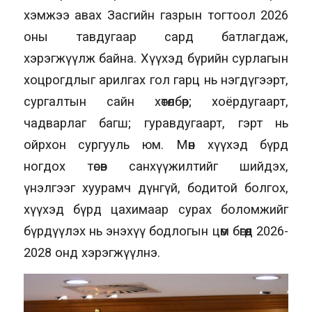
хэмжээ авах Засгийн газрын тогтоол 2026
оны тавдугаар сард батлагдаж,
хэрэгжүүлж байна. Хүүхэд бүрийн сурлагын
хоцрогдлыг арилгах гол гарц нь нэгдүгээрт,
сургалтын сайн хөтөлбөр; хоёрдугаарт,
чадварлаг багш; гуравдугаарт, гэрт нь
ойрхон сургууль юм. Мөн хүүхэд бүрд
ногдох төсөв санхүүжилтийг шийдэх,
үнэлгээг хуурамч дүнгүй, бодитой болгох,
хүүхэд бүрд цахимаар сурах боломжийг
бүрдүүлэх нь энэхүү бодлогын цөм бөгөөд 2026-
2028 онд хэрэгжүүлнэ.