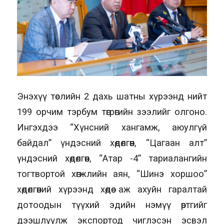
Энэхүү төслийн 2 дахь шатны хүрээнд нийт
199 орчим тэрбум төгрөгийн зээлийг олгоно.
Ингэхдээ “Хүнсний хангамж, аюулгүй
байдал” үндэсний хөдөлгөөн, “Цагаан алт”
үндэсний хөдөлгөөн, “Атар -4” тариалангийн
тогтвортой хөгжлийн аян, “Шинэ хоршоо”
хөдөлгөөний хүрээнд хөдөө аж ахуйн гаралтай
дотоодын түүхий эдийн нэмүү өртгийг
дээшлүүлж экспортод чиглэсэн эсвэл