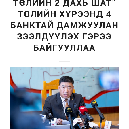
ТӨСЛИЙН 2 ДАХЬ ШАТ”
ТӨСЛИЙН ХҮРЭЭНД 4
БАНКТАЙ ДАМЖУУЛАН
ЗЭЭЛДҮҮЛЭХ ГЭРЭЭ
БАЙГУУЛЛАА