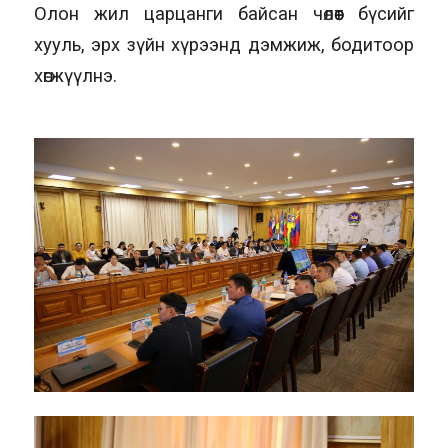
Олон жил царцанги байсан чөлөөт бүсийг
хууль, эрх зүйн хүрээнд дэмжиж, бодитоор
хөгжүүлнэ.