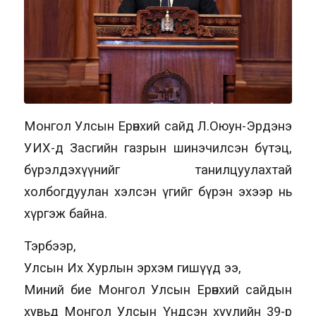
Монгол Улсын Ерөнхий сайд Л.Оюун-Эрдэнэ
УИХ-д Засгийн газрын шинэчилсэн бүтэц,
бүрэлдэхүүнийг танилцуулахтай
холбогдуулан хэлсэн үгийг бүрэн эхээр нь
хүргэж байна.
Тэрбээр,
Улсын Их Хурлын эрхэм гишүүд ээ,
Миний бие Монгол Улсын Ерөнхий сайдын
хувьд Монгол Улсын Үндсэн хуулийн 39-р