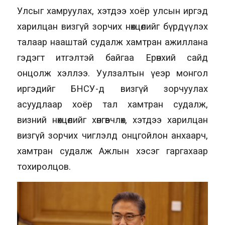
Улсыг хамруулах, хэтдээ хоёр улсын иргэд
харилцан визгүй зорчих нөхцөлийг бүрдүүлэх
талаар нааштай судалж хамтран ажиллана
гэдэгт итгэлтэй байгаа Ерөнхий сайд
онцолж хэллээ. Уулзалтын үеэр монгол
иргэдийг БНСУ-д визгүй зорчуулах
асуудлаар хоёр тал хамтран судалж,
визний нөхцөлийг хөнгөвчлөх, хэтдээ харилцан
визгүй зорчих чиглэлд онцгойлон анхаарч,
хамтран судалж Ажлын хэсэг гаргахаар
тохиролцов.