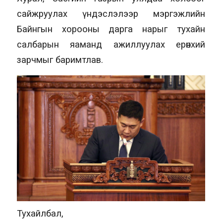
сайжруулах үндэслэлээр мэргэжлийн
Байнгын хорооны дарга нарыг тухайн
салбарын яаманд ажиллуулах ерөнхий
зарчмыг баримтлав.
Тухайлбал,