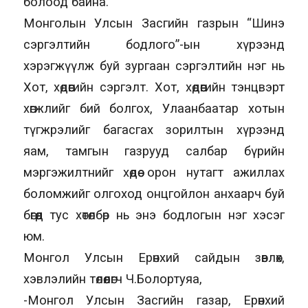
болоод байна.
Монголын Улсын Засгийн газрын “Шинэ
сэргэлтийн бодлого”-ын хүрээнд
хэрэгжүүлж буй зургаан сэргэлтийн нэг нь
Хот, хөдөөгийн сэргэлт. Хот, хөдөөгийн тэнцвэрт
хөгжлийг бий болгох, Улаанбаатар хотын
түгжрэлийг багасгах зорилтын хүрээнд
яам, тамгын газрууд салбар бүрийн
мэргэжилтнийг хөдөө орон нутагт ажиллах
боломжийг олгоход онцгойлон анхаарч буй
бөгөөд тус хөтөлбөр нь энэ бодлогын нэг хэсэг
юм.
Монгол Улсын Ерөнхий сайдын зөвлөх,
хэвлэлийн төлөөлөгч Ч.Болортуяа,
-Монгол Улсын Засгийн газар, Ерөнхий