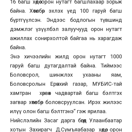
16 багш хөдөө орон нутагт багшлахаар зорьж
байна. Хөтөлбөр эхлэх үед 100 гаруй багш
бүртгүүлсэн. Эндээс бодлогын түвшинд
дэмжлэг үзүүлбэл залуучууд орон нутагт
ажиллах сонирхолтой байгаа нь харагдаж
байна.
Энэ хичээлийн жилд орон нутагт 1000
гаруй багш дутагдалтай байна. Тиймээс
Боловсрол, шинжлэх ухааны яам,
Боловсролын Ерөнхий газар, МУБИС-тай
хамтран хөрвөх чадвартай багш бэлтгэх
загвар хөтөлбөр боловсруулсан. Ирэх жилээс
илүү олон багш бэлтгэнэ” гэж ярилаа.
Нийслэлийн Засаг дарга бөгөөд Улаанбаатар
хотын Захирагч Д.Сумъяабазар хөдөө, орон