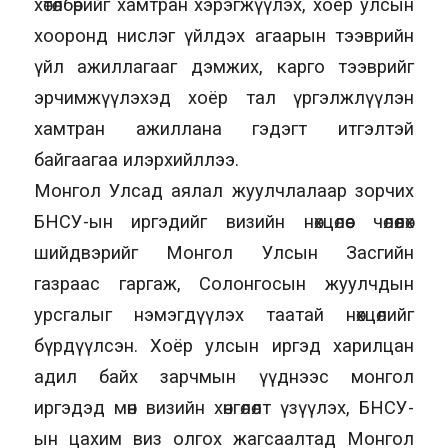
хөтөлбөрийг хамтран хэрэгжүүлэх, хоёр улсын
хооронд нислэг үйлдэх агаарын тээврийн
үйл ажиллагааг дэмжих, карго тээврийг
эрчимжүүлэхэд хоёр тал үргэлжлүүлэн
хамтран ажиллана гэдэгт итгэлтэй
байгаагаа илэрхийллээ.
Монгол Улсад аялал жуулчлалаар зорчих
БНСУ-ын иргэдийг визийн нөхцөлөөс чөлөөлөх
шийдвэрийг Монгол Улсын Засгийн
газраас гаргаж, Солонгосын жуулчдын
урсгалыг нэмэгдүүлэх таатай нөхцөлийг
бүрдүүлсэн. Хоёр улсын иргэд харилцан
адил байх зарчмын үүднээс монгол
иргэдэд мөн визийн хөнгөлөлт үзүүлэх, БНСУ-
ын цахим виз олгох жагсаалтад Монгол