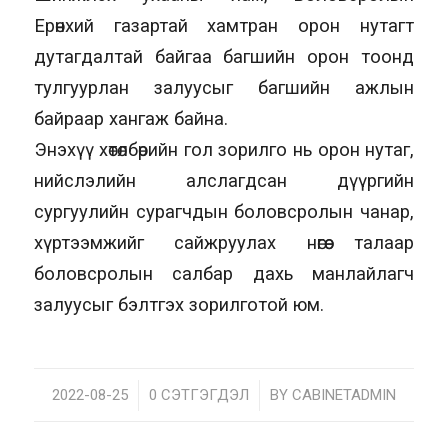
Ерөнхий газартай хамтран орон нутагт
дутагдалтай байгаа багшийн орон тоонд
тулгуурлан залуусыг багшийн ажлын
байраар хангаж байна.
Энэхүү хөтөлбөрийн гол зорилго нь орон нутаг,
нийслэлийн алслагдсан дүүргийн
сургуулийн сурагчдын боловсролын чанар,
хүртээмжийг сайжруулах нөгөө талаар
боловсролын салбар дахь манлайлагч
залуусыг бэлтгэх зорилготой юм.
2022-08-25
/
0 СЭТГЭГДЭЛ
/
BY
CABINETADMIN