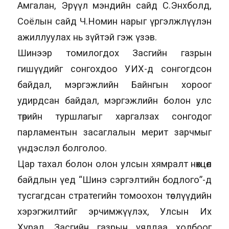
Амгалан, Эрүүл мэндийн сайд С.Энхболд,
Соёлын сайд Ч.Номин нарыг үргэлжлүүлэн
ажиллуулах нь зүйтэй гэж үзэв.
Шинээр томилогдох Засгийн газрын
гишүүдийг сонгохдоо УИХ-д сонгогдсон
байдал, мэргэжлийн Байнгын хороог
удирдсан байдал, мэргэжлийн болон улс
төрийн туршлагыг харгалзах сонгодог
парламентын засаглалын мерит зарчмыг
үндэслэл болголоо.
Цар тахал болон олон улсын хямралт нөхцөл
байдлын үед “Шинэ сэргэлтийн бодлого”-д
тусгагдсан стратегийн томоохон төслүүдийн
хэрэгжилтийг эрчимжүүлэх, Улсын Их
Хурал, Засгийн газрын уялдаа холбоог