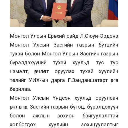
Монгол Улсын Ерөнхий сайд Л.Оюун-Эрдэнэ
Монгол Улсын Засгийн газрын бүтцийн
тухай болон Монгол Улсын Засгийн газрын
бүрэлдэхүүний тухай хуульд тус тус
нэмэлт, өөрчлөлт оруулах тухай хуулийн
төслийг УИХ-ын дарга Г.Занданшатарт өргөн
барилаа.
Монгол Улсын Үндсэн хуульд оруулсан
өөрчлөлтөд Засгийн газрын бүтэц, бүрэлдэхүүн
болон ажлын зохион байгуулалттай
холбогдох хуулийн зохицуулалтыг