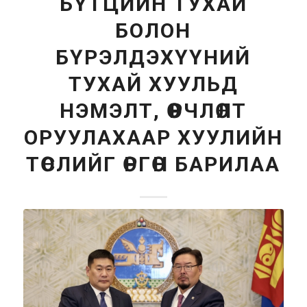
БҮТЦИЙН ТУХАЙ
БОЛОН
БҮРЭЛДЭХҮҮНИЙ
ТУХАЙ ХУУЛЬД
НЭМЭЛТ, ӨӨРЧЛӨЛТ
ОРУУЛАХААР ХУУЛИЙН
ТӨСЛИЙГ ӨРГӨН БАРИЛАА