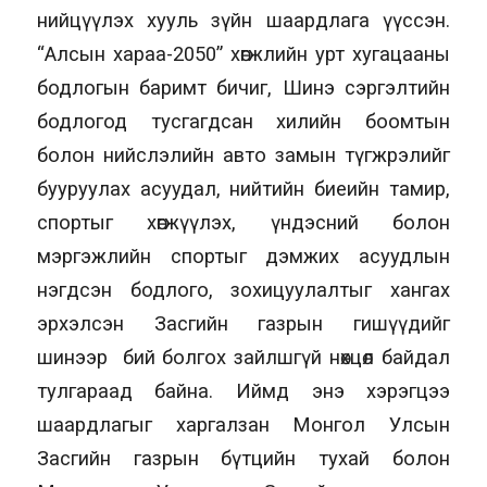
нийцүүлэх хууль зүйн шаардлага үүссэн.
“Алсын хараа-2050” хөгжлийн урт хугацааны
бодлогын баримт бичиг, Шинэ сэргэлтийн
бодлогод тусгагдсан хилийн боомтын
болон нийслэлийн авто замын түгжрэлийг
бууруулах асуудал, нийтийн биеийн тамир,
спортыг хөгжүүлэх, үндэсний болон
мэргэжлийн спортыг дэмжих асуудлын
нэгдсэн бодлого, зохицуулалтыг хангах
эрхэлсэн Засгийн газрын гишүүдийг
шинээр бий болгох зайлшгүй нөхцөл байдал
тулгараад байна. Иймд энэ хэрэгцээ
шаардлагыг харгалзан Монгол Улсын
Засгийн газрын бүтцийн тухай болон