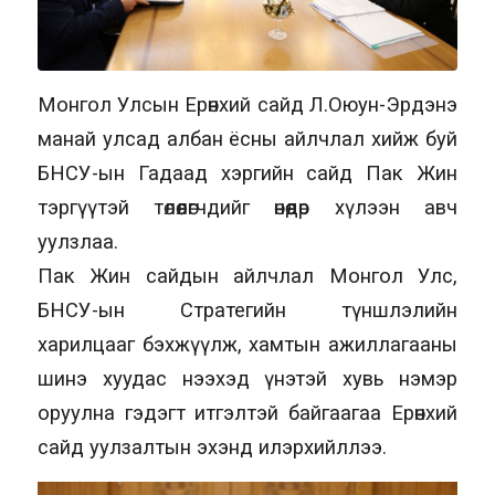
Монгол Улсын Ерөнхий сайд Л.Оюун-Эрдэнэ
манай улсад албан ёсны айлчлал хийж буй
БНСУ-ын Гадаад хэргийн сайд Пак Жин
тэргүүтэй төлөөлөгчдийг өнөөдөр хүлээн авч
уулзлаа.
Пак Жин сайдын айлчлал Монгол Улс,
БНСУ-ын Стратегийн түншлэлийн
харилцааг бэхжүүлж, хамтын ажиллагааны
шинэ хуудас нээхэд үнэтэй хувь нэмэр
оруулна гэдэгт итгэлтэй байгаагаа Ерөнхий
сайд уулзалтын эхэнд илэрхийллээ.