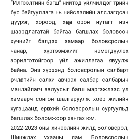
“Илгээлтийн багш” нийтэд үйлчилдэг төрийн
бус байгууллага нь нийслэлийн алслагдсан
дүүрэг, хороод, хөдөө, орон нутагт нэн
шаардлагатай байгаа багшлах боловсон
хүчнийг бэлдэх замаар боловсролын
чанар, хүртээмжийг нэмэгдүүлэх
зорилготойгоор үйл ажиллагаа явуулж
байна. Энэ хүрээнд боловсролын салбарт
өөрчлөлтийн салхи авчрах салбар салбарын
манлайлагч залуусыг багш мэргэжлээс үл
хамаарч сонгон шалгаруулж хоёр жилийн
хугацаанд ерөнхий боловсролын сургуульд
багшлах боломжоор хангах юм.
2022-2023 оны хичээлийн жилд Боловсрол,
Шинжлэх ухааны яам, Боловсролын