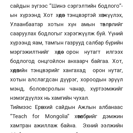
сайдын зүгээс “Шинэ сэргэлтийн бодлого”-
ын хүрээнд Хот хөдөөг тэнцвэртэй хөгжүүлэх,
Улаанбаатар хотын хүн амын төвлөрлийг
сааруулах бодлогыг хэрэгжүүлж буй. Үүний
хүрээнд яам, тамгын газрууд салбар бүрийн
мэргэжилтнийг хөдөө орон нутагт илгээх
бодлогод онцгойлон анхаарч байгаа. Хот,
хөдөөгийн тэнцвэрийг хангахад орон нутаг,
хотын алслагдсан дүүрэг, хороодын эрүүл
мэнд, боловсролын чанар, хүртээмжийг
нэмэгдүүлэх нь хамгийн чухал.
Тиймээс Ерөнхий сайдын Ажлын албанаас
“Teach for Mongolia” хөтөлбөрийг дэмжин
хамтран ажиллаж байна. Эхний ээлжийн