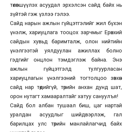
төлөвшүүлэх асуудал эрхэлсэн сайд байх нь
зүйтэй гэж үзлээ гэлээ.
Сайд нарын ажлын гүйцэтгэлийг жил бүхэн
үнэлж, хариуцлага тооцох зарчмыг Ерөнхий
сайдын хувьд баримталж, олон нийтийн
үнэлгээтэй уялдуулан ажиллах болно
гэдгийг онцлон тэмдэглэж байна. Энэ
ажлын гүйцэтгэлд тулгуурласан
хариуцлагын үнэлгээний тогтолцоо зөвхөн
сайд нар төдийгүй, төрийн анхан дунд шат,
орон нутагт хамааралтайг хатуу сануулъя!
Сайд бол албан тушаал биш, цаг нартай
уралдан асуудлыг шийдвэрлэж, гал
барилцах улс төрийн манлайлагчид байх