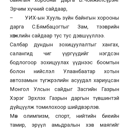
Эрчим хүчний сайдаар,
– УИХ-ын Хууль зүйн байнгын хорооны
дарга С.Бямбацогтыг Зам, тээврийн
хөгжлийн сайдаар тус тус дэвшүүллээ.
Салбар дундын зохицуулалтыг хангах,
салангид чиг үүргүүдийг нэгдсэн
бодлогоор зохицуулах үүднээс боомтын
болон нийслэл Улаанбаатар хотын
автозамын түгжрэлийн асуудал хариуцсан
Монгол Улсын сайдыг Засгийн Газрын
Хэрэг Эрхлэх Газрын даргын түвшинтэй
дүйцүүлж томилохоор шийдвэрлэв.
Мөн олимпизм, спорт, нийтийн биеийн
тамир, эрүүл амьдралын хэв маягийг