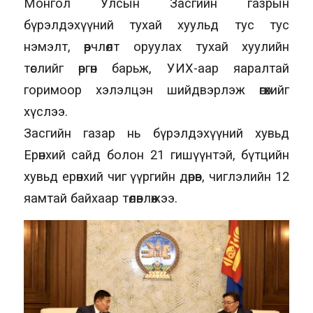
Монгол Улсын Засгийн газрын
бүрэлдэхүүний тухай хуульд тус тус
нэмэлт, өөрчлөлт оруулах тухай хуулийн
төслийг өргөн барьж, УИХ-аар яаралтай
горимоор хэлэлцэн шийдвэрлэж өгөхийг
хүслээ.
Засгийн газар нь бүрэлдэхүүний хувьд
Ерөнхий сайд болон 21 гишүүнтэй, бүтцийн
хувьд ерөнхий чиг үүргийн дөрөв, чиглэлийн 12
яамтай байхаар төлөвлөжээ.