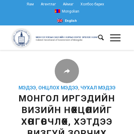
Яам
Агентлаг
Аймаг
Холбоо барих
Mongolian
English
МЭДЭЭ
,
ОНЦЛОХ МЭДЭЭ
,
ЧУХАЛ МЭДЭЭ
МОНГОЛ ИРГЭДИЙН
ВИЗИЙН НӨХЦӨЛИЙГ
ХӨНГӨВЧЛӨХ, ХЭТДЭЭ
ВИЗГҮЙ ЗОРЧИХ