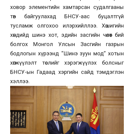
ховор элементийн хамтарсан судалгааны
төв байгуулахад БНСУ-аас буцалтгүй
тусламж олгохоо илэрхийллээ. Хөшигийн
хөндийд шинэ хот, эдийн засгийн чөлөөт бий
болгох Монгол Улсын Засгийн газрын
бодлогын хүрээнд “Шинэ зуун мод” хотын
хөгжүүлэлт төслийг хэрэгжүүлэх болсныг
БНСУ-ын Гадаад хэргийн сайд тэмдэглэн
хэллээ.