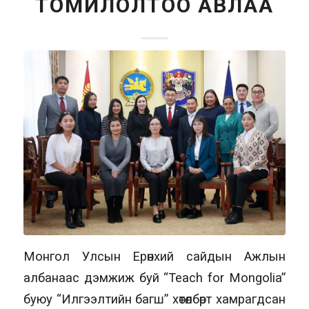
ТОМИЛОЛТОО АВЛАА
Монгол Улсын Ерөнхий сайдын Ажлын
албанаас дэмжиж буй “Teach for Mongolia”
буюу “Илгээлтийн багш” хөтөлбөрт хамрагдсан