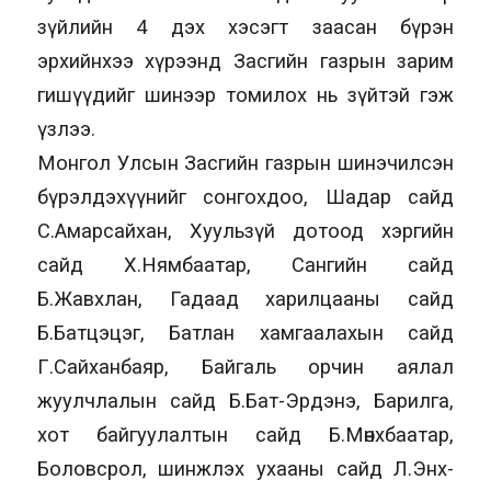
зүйлийн 4 дэх хэсэгт заасан бүрэн
эрхийнхээ хүрээнд Засгийн газрын зарим
гишүүдийг шинээр томилох нь зүйтэй гэж
үзлээ.
Монгол Улсын Засгийн газрын шинэчилсэн
бүрэлдэхүүнийг сонгохдоо, Шадар сайд
С.Амарсайхан, Хуульзүй дотоод хэргийн
сайд Х.Нямбаатар, Сангийн сайд
Б.Жавхлан, Гадаад харилцааны сайд
Б.Батцэцэг, Батлан хамгаалахын сайд
Г.Сайханбаяр, Байгаль орчин аялал
жуулчлалын сайд Б.Бат-Эрдэнэ, Барилга,
хот байгуулалтын сайд Б.Мөнхбаатар,
Боловсрол, шинжлэх ухааны сайд Л.Энх-