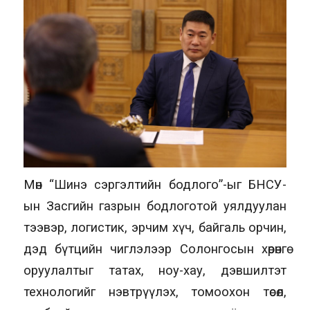
Мөн “Шинэ сэргэлтийн бодлого”-ыг БНСУ-
ын Засгийн газрын бодлоготой уялдуулан
тээвэр, логистик, эрчим хүч, байгаль орчин,
дэд бүтцийн чиглэлээр Солонгосын хөрөнгө
оруулалтыг татах, ноу-хау, дэвшилтэт
технологийг нэвтрүүлэх, томоохон төсөл,