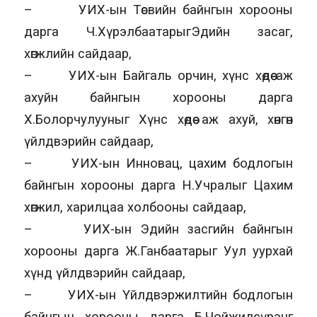
– УИХ-ын Төсвийн байнгын хорооны
дарга Ч.ХүрэлбаатарыгЭдийн засаг,
хөгжлийн сайдаар,
– УИХ-ын Байгаль орчин, хүнс хөдөө аж
ахуйн байнгын хорооны дарга
Х.Болорчулууныг Хүнс хөдөө аж ахуй, хөнгөн
үйлдвэрийн сайдаар,
– УИХ-ын Инновац, цахим бодлогын
байнгын хорооны дарга Н.Учралыг Цахим
хөгжил, харилцаа холбооны сайдаар,
– УИХ-ын Эдийн засгийн байнгын
хорооны дарга Ж.Ганбаатарыг Уул уурхай
хүнд үйлдвэрийн сайдаар,
– УИХ-ын Үйлдвэржилтийн бодлогын
байнгын хорооны дарга Б.Чойжилсүрэнг