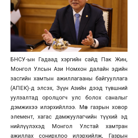
БНСУ-ын Гадаад хэргийн сайд Пак Жин,
Монгол Улсын Ази Номхон далайн эдийн
засгийн хамтын ажиллагааны байгууллага
(AПЕК)-д элсэх, Зүүн Азийн дээд түвшний
уулзалтад оролцогч улс болох саналыг
дэмжихээ илэрхийллээ. Мөн газрын ховор
элемент, хагас дамжуулагчийн түүхий эд
нийлүүлэхэд Монгол Улстай хамтран
ажиллах сонирхлоо илэрхийлж, Газрын