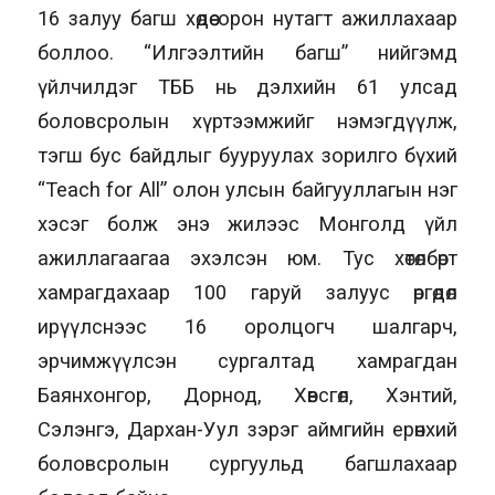
16 залуу багш хөдөө орон нутагт ажиллахаар
боллоо. “Илгээлтийн багш” нийгэмд
үйлчилдэг ТББ нь дэлхийн 61 улсад
боловсролын хүртээмжийг нэмэгдүүлж,
тэгш бус байдлыг бууруулах зорилго бүхий
“Teach for All” олон улсын байгууллагын нэг
хэсэг болж энэ жилээс Монголд үйл
ажиллагаагаа эхэлсэн юм. Тус хөтөлбөрт
хамрагдахаар 100 гаруй залуус өргөдөл
ирүүлснээс 16 оролцогч шалгарч,
эрчимжүүлсэн сургалтад хамрагдан
Баянхонгор, Дорнод, Хөвсгөл, Хэнтий,
Сэлэнгэ, Дархан-Уул зэрэг аймгийн ерөнхий
боловсролын сургуульд багшлахаар