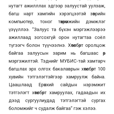
нутагт ажилллах эдгээр залуустай уулзаж,
багш нарт хамгийн хэрэгцээтэй зөөврийн
компьютер, тоног төхөөрөмжийн дэмжлэг
үзүүллээ. “Залуус та бүхэн мэргэжлээрээ
ажиллаад зогсохгүй орон нутагтаа соёл
түгээгч болон түүчээлнэ. Хөтөлбөрт оролцож
байгаа залуусын зарим нь багшаас өөр
мэргэжилтэй. Тэднийг МУБИС-тай хамтарч
багшлах эрх олгох бакалаврын хөтөлбөрт 100
хувийн тэтгэлэгтэйгээр хамруулж байна.
Цаашлаад Ерөнхий сайдын нэрэмжит
тэтгэлэгт хөтөлбөрт хамруулах, гадаадын их
дээд сургуулиудад тэтгэлэгтэй сургах
боломжийг ч судалж байгаа” гэж хэлээ.