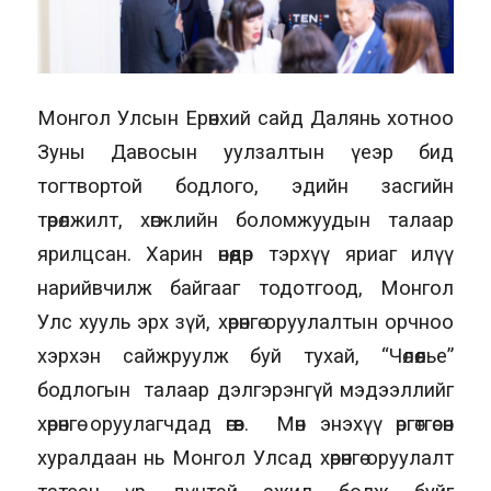
Монгол Улсын Ерөнхий сайд Далянь хотноо
Зуны Давосын уулзалтын үеэр бид
тогтвортой бодлого, эдийн засгийн
төрөлжилт, хөгжлийн боломжуудын талаар
ярилцсан. Харин өнөөдөр тэрхүү яриаг илүү
нарийвчилж байгааг тодотгоод, Монгол
Улс хууль эрх зүй, хөрөнгө оруулалтын орчноо
хэрхэн сайжруулж буй тухай, “Чөлөөлье”
бодлогын талаар дэлгэрэнгүй мэдээллийг
хөрөнгө оруулагчдад өгөв. Мөн энэхүү өргөтгөсөн
хуралдаан нь Монгол Улсад хөрөнгө оруулалт