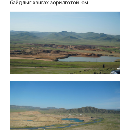
байдлыг хангах зорилготой юм.