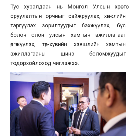
Тус хуралдаан нь Монгол Улсын хөрөнгө
оруулалтын орчныг сайжруулах, хөгжлийн
тэргүүлэх зорилтуудыг бэхжүүлэх, бүс
болон олон улсын хамтын ажиллагааг
өргөжүүлэх, төр-хувийн хэвшлийн хамтын
ажиллагааны шинэ боломжуудыг
тодорхойлоход чиглэжээ.