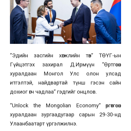
“Эдийн засгийн хөгжлийн төв” ТӨҮГ-ын
Гүйцэтгэх захирал Д.Ирмүүн “Өртгөсөн
хуралдаан Монгол Улс олон улсад
итгэлтэй, найдвартай түнш гэсэн сайн
дохиог өгч чадлаа” гэдгийг онцлов.
“Unlock the Mongolian Economy” өргөтгөсөн
хуралдаан зургаадугаар сарын 29-30-нд
Улаанбаатарт үргэлжилнэ.