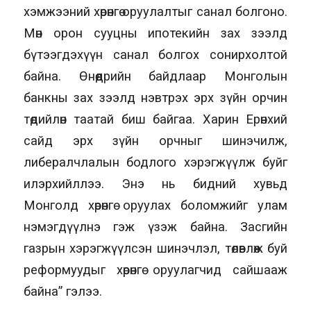
хэмжээний хөрөнгө оруулалтыг санал болгоно.
Мөн орон сууцны ипотекийн зах зээлд
бүтээгдэхүүн санал болгох сонирхолтой
байна. Өнөөдрийн байдлаар Монголын
банкны зах зээлд нэвтрэх эрх зүйн орчин
төдийлөн таатай биш байгаа. Харин Ерөнхий
сайд эрх зүйн орчныг шинэчилж,
либералчлалын бодлого хэрэгжүүлж буйг
илэрхийллээ. Энэ нь бидний хувьд
Монголд хөрөнгө оруулах боломжийг улам
нэмэгдүүлнэ гэж үзэж байна. Засгийн
газрын хэрэгжүүлсэн шинэчлэл, төлөвлөж буй
реформуудыг хөрөнгө оруулагчид сайшааж
байна” гэлээ.