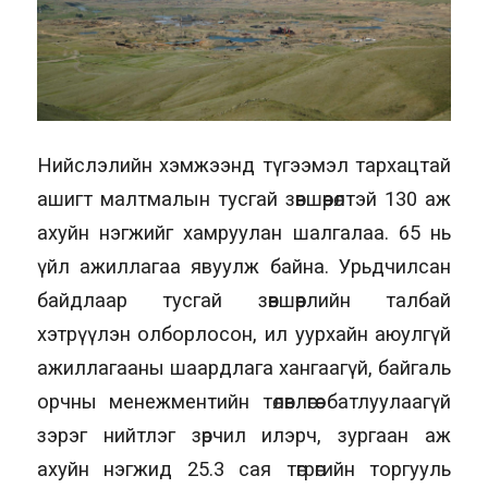
Нийслэлийн хэмжээнд түгээмэл тархацтай
ашигт малтмалын тусгай зөвшөөрөлтэй 130 аж
ахуйн нэгжийг хамруулан шалгалаа. 65 нь
үйл ажиллагаа явуулж байна. Урьдчилсан
байдлаар тусгай зөвшөөрлийн талбай
хэтрүүлэн олборлосон, ил уурхайн аюулгүй
ажиллагааны шаардлага хангаагүй, байгаль
орчны менежментийн төлөвлөгөө батлуулаагүй
зэрэг нийтлэг зөрчил илэрч, зургаан аж
ахуйн нэгжид 25.3 сая төгрөгийн торгууль