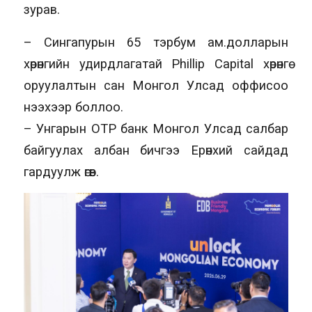
зурав.
– Сингапурын 65 тэрбум ам.долларын
хөрөнгийн удирдлагатай Phillip Capital хөрөнгө
оруулалтын сан Монгол Улсад оффисоо
нээхээр боллоо.
– Унгарын OTP банк Монгол Улсад салбар
байгуулах албан бичгээ Ерөнхий сайдад
гардуулж өгөв.