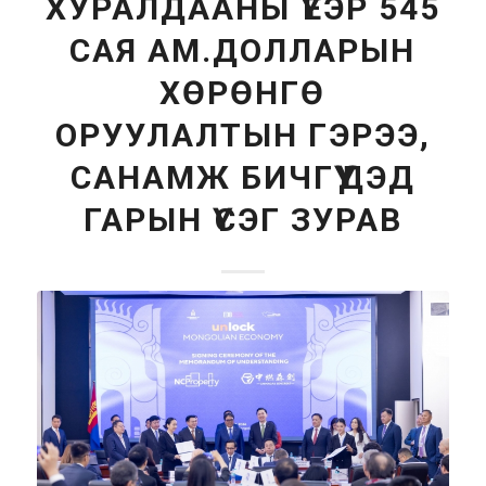
ХУРАЛДААНЫ ҮЕЭР 545
САЯ АМ.ДОЛЛАРЫН
ХӨРӨНГӨ
ОРУУЛАЛТЫН ГЭРЭЭ,
САНАМЖ БИЧГҮҮДЭД
ГАРЫН ҮСЭГ ЗУРАВ