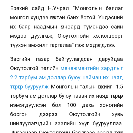
Ерөнхий сайд Н.Учрал “Монголын баялаг
монгол хүндээ өгөөжтэй байх ёстой. Үндэсний
их баяр наадмын өмнө ард түмэндээ сайн
мэдээ дуулгаж, Оюутолгойн хэлэлцээрт
түүхэн амжилт гаргалаа” гэж мэдэгдлээ.
Засгийн газар байгуулагдсан даруйдаа
Оюутолгой төслийн
менежментийн зардлыг
2.2 тэрбум ам.доллар буюу найман их наяд
төгрөгөөр бууруулж
Монголын талын өгөөжийг 1.5
тэрбум ам.доллар буюу таван их наяд төгрөгөөр
нэмэгдүүлсэн бол 100 дахь хоногийн
босгон дээрээ Оюутолгойн хувь
нийлүүлэгчдийн зээлийн хүүг буурууллаа.
Ингэснээр Оюутолгойн баялгаас зээлд төлөх