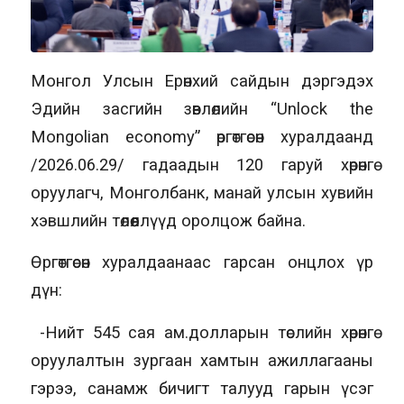
Монгол Улсын Ерөнхий сайдын дэргэдэх
Эдийн засгийн зөвлөлийн “Unlock the
Mongolian economy” өргөтгөсөн хуралдаанд
/2026.06.29/ гадаадын 120 гаруй хөрөнгө
оруулагч, Монголбанк, манай улсын хувийн
хэвшлийн төлөөллүүд оролцож байна.
Өргөтгөсөн хуралдаанаас гарсан онцлох үр
дүн:
-Нийт 545 сая ам.долларын төслийн хөрөнгө
оруулалтын зургаан хамтын ажиллагааны
гэрээ, санамж бичигт талууд гарын үсэг