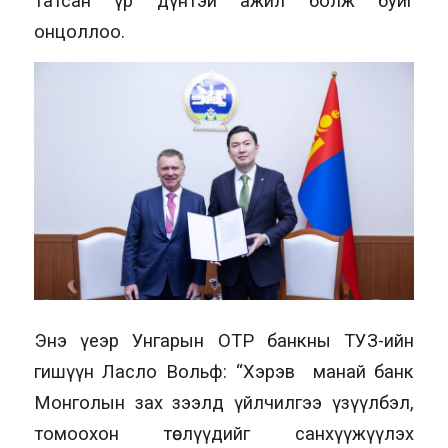
татсан үр дүнтэй ажил болж буйг
онцоллоо.
Энэ үеэр Унгарын OTP банкны ТУЗ-ийн
гишүүн Ласло Вольф: “Хэрэв манай банк
Монголын зах зээлд үйлчилгээ үзүүлбэл,
томоохон төслүүдийг санхүүжүүлэх