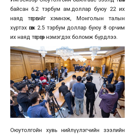
байсан 6.2 тэрбум ам.доллар буюу 22 их
наяд төгрөгийг хэмнэж, Монголын талын
хүртэх өгөөж 2.5 тэрбум доллар буюу 8 орчим
их наяд төгрөгөөр нэмэгдэх боломж бүрдлээ.
Оюутолгойн хувь нийлүүлэгчийн зээлийн