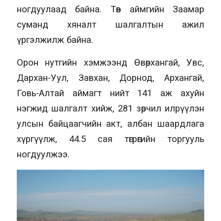
ногдуулаад байна. Төв аймгийн Заамар
суманд хяналт шалгалтын ажил
үргэлжилж байна.
Орон нутгийн хэмжээнд Өвөрхангай, Увс,
Дархан-Уул, Завхан, Дорнод, Архангай,
Говь-Алтай аймагт нийт 141 аж ахуйн
нэгжид шалгалт хийж, 281 зөрчил илрүүлэн
улсын байцаагчийн акт, албан шаардлага
хүргүүлж, 44.5 сая төгрөгийн торгууль
ногдуулжээ.