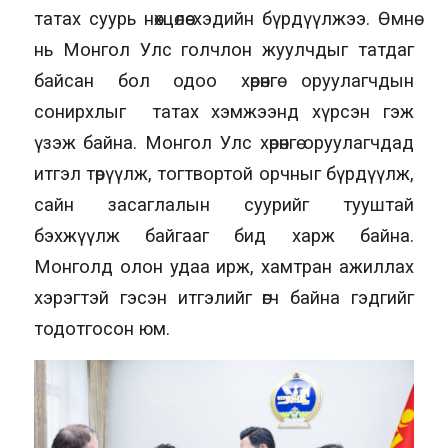
татах суурь нөхцөлөө хэдийн бүрдүүлжээ. Өмнө
нь Монгол Улс голчлон жуулчдыг татдаг
байсан бол одоо хөрөнгө оруулагчдын
сонирхлыг татах хэмжээнд хүрсэн гэж
үзэж байна. Монгол Улс хөрөнгө оруулагчдад
итгэл төрүүлж, тогтвортой орчныг бүрдүүлж,
сайн засаглалын суурийг тууштай
бэхжүүлж байгааг бид харж байна.
Монголд олон удаа ирж, хамтран ажиллах
хэрэгтэй гэсэн итгэлийг өгч байна гэдгийг
тодотгосон юм.