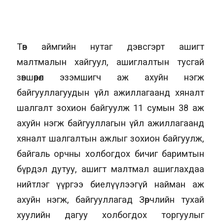
Төв аймгийн нутаг дэвсгэрт ашигт
малтмалын хайгуул, ашиглалтын тусгай
зөвшөөрөл эзэмшигч аж ахуйн нэгж
байгууллагуудын үйл ажиллагаанд хяналт
шалгалт зохион байгуулж 11 сумын 38 аж
ахуйн нэгж байгууллагын үйл ажиллагаанд
хяналт шалгалтын ажлыг зохион байгуулж,
байгаль орчны холбогдох бичиг баримтын
бүрдэл дутуу, ашигт малтмал ашиглахдаа
нийтлэг үүргээ биелүүлээгүй найман аж
ахуйн нэгж, байгууллагад Зөрчлийн тухай
хуулийн дагуу холбогдох торгуулыг