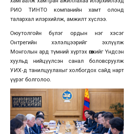
хамгаалж хамтран ажиллахаа илэрхийлээд
РИО ТИНТО компанийн хамт олонд
талархал илэрхийлж, амжилт хүслээ.
Оюутолгойн бүлэг ордын нэг хэсэг
Онтрегийн хэлэлцээрийг эхлүүлж
Монголын ард түмний хүртэх өгөөжийг Үндсэн
хуульд нийцүүлсэн санал боловсруулж
УИХ-д танилцуулахыг холбогдох сайд нарт
үүрэг болголоо.