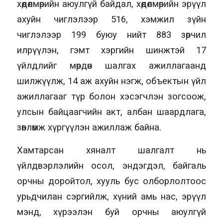
хөдөлмөрийн аюулгүй байдал, хөдөлмөрийн эрүүл
ахуйн чиглэлээр 516, хэмжил зүйн
чиглэлээр 199 буюу нийт 883 зөрчил
илрүүлэн, гэмт хэргийн шинжтэй 17
үйлдлийг мөрдөн шалгах ажиллагаанд
шилжүүлж, 14 аж ахуйн нэгж, объектын үйл
ажиллагааг түр болон хэсэгчлэн зогсоож,
улсын байцаагчийн акт, албан шаардлага,
зөвлөмж хүргүүлэн ажиллаж байна.
Хамтарсан хяналт шалгалт нь
үйлдвэрлэлийн осол, эндэгдэл, байгаль
орчны доройтол, хууль бус олборлолтоос
урьдчилан сэргийлж, хүний амь нас, эрүүл
мэнд, хүрээлэн буй орчны аюулгүй