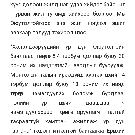
хүүг долоон жилд нэг удаа хийдэг байсныг
гурван жил тутамд хийхээр боллоо. Мөн
Оюутолгойгоос энэ жил ногдол ашиг
авахаар талууд тохиролцлоо.
“Хэлэлцээрүүдийн үр дүн Оюутолгойн
баялгаас төлөгдөх 8.4 тэрбум доллар буюу 30
орчим их наядтөгрөгийн зардлыг бууруулж,
Монголын талын ирээдүйд хүртэх өгөөжийг 4
тэрбум доллар буюу 13 орчим их наяд
төгрөгөөр нэмэгдүүлэх боломж бүрдлээ.
Төслийн үр өгөөжийг цаашдаа ч
нэмэгдүүлэхээр хөрөнгө оруулагч талтай
тасралтгүй хамтран ажиллаж үр дүн
гаргана” гэдэгт итгэлтэй байгаагаа Ерөнхий