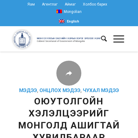
Яам
Агентлаг
Аймаг
Холбоо барих
Mongolian
English
МЭДЭЭ
,
ОНЦЛОХ МЭДЭЭ
,
ЧУХАЛ МЭДЭЭ
ОЮУТОЛГОЙН
ХЭЛЭЛЦЭЭРИЙГ
МОНГОЛД АШИГТАЙ
ХУВИЛБАРААР