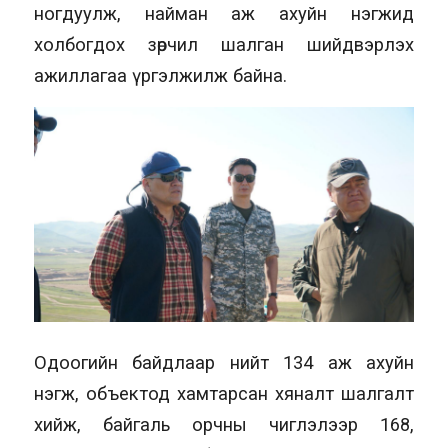
ногдуулж, найман аж ахуйн нэгжид
холбогдох зөрчил шалган шийдвэрлэх
ажиллагаа үргэлжилж байна.
Одоогийн байдлаар нийт 134 аж ахуйн
нэгж, объектод хамтарсан хяналт шалгалт
хийж, байгаль орчны чиглэлээр 168,