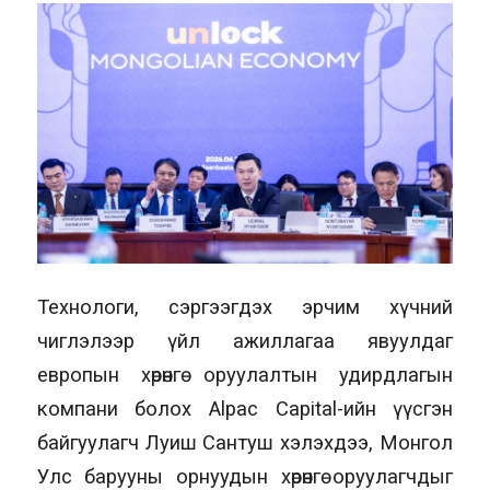
Технологи, сэргээгдэх эрчим хүчний
чиглэлээр үйл ажиллагаа явуулдаг
европын хөрөнгө оруулалтын удирдлагын
компани болох Alpac Capital-ийн үүсгэн
байгуулагч Луиш Сантуш хэлэхдээ, Монгол
Улс барууны орнуудын хөрөнгө оруулагчдыг