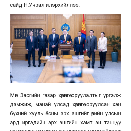
сайд Н.Учрал илэрхийллээ.
Мөн Засгийн газар хөрөнгө оруулалтыг үргэлж
дэмжиж, манай улсад хөрөнгө оруулсан хэн
бүхний хууль ёсны эрх ашгийг өөрийн улсын
ард иргэдийн эрх ашгийн хамт эн тэнцүү