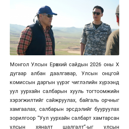
Монгол Улсын Ерөнхий сайдын 2026 оны X
дугаар албан даалгавар, Улсын онцгой
комиссын даргын үүрэг чиглэлийн хүрээнд
уул уурхайн салбарын хууль тогтоомжийн
хэрэгжилтийг сайжруулах, байгаль орчныг
хамгаалах, салбарын эрсдэлийг бууруулах
зорилгоор “Уул уурхайн салбарт хамтарсан
улсын хяналт шалгалт”-ыг улсын