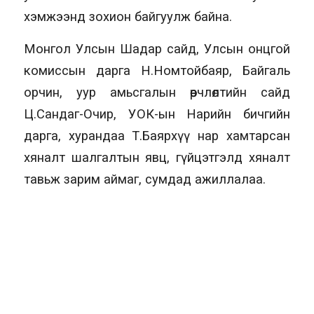
хэмжээнд зохион байгуулж байна.
Монгол Улсын Шадар сайд, Улсын онцгой
комиссын дарга Н.Номтойбаяр, Байгаль
орчин, уур амьсгалын өөрчлөлтийн сайд
Ц.Сандаг-Очир, УОК-ын Нарийн бичгийн
дарга, хурандаа Т.Баярхүү нар хамтарсан
хяналт шалгалтын явц, гүйцэтгэлд хяналт
тавьж зарим аймаг, сумдад ажиллалаа.