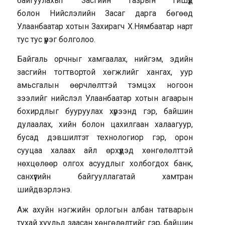
байгуулахыг Засгийн газрын гишүүд
болон Нийслэлийн Засаг дарга бөгөөд
Улаанбаатар хотын Захирагч Х.Нямбаатар нарт
тус тус үүрэг болголоо.
Байгаль орчныг хамгаалах, нийгэм, эдийн
засгийн тогтвортой хөгжлийг хангах, уур
амьсгалын өөрчлөлттэй тэмцэх ногоон
зээлийг нийслэл Улаанбаатар хотын агаарын
бохирдлыг бууруулах хүрээнд гэр, байшин
дулаалах, хийн болон цахилгаан халаагуур,
бусад дэвшилтэт технологиор гэр, орон
сууцаа халаах айл өрхүүдэд хөнгөлөлттэй
нөхцөлөөр олгох асуудлыг холбогдох банк,
санхүүгийн байгууллагатай хамтран
шийдвэрлэнэ.
Аж ахуйн нэгжийн орлогын албан татварын
тухай хуульд заасан хөнгөлөлтийг гэр, байшин