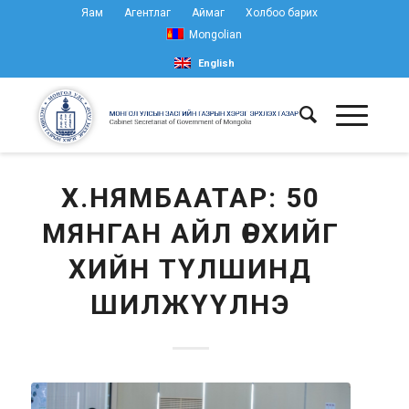
Яам
Агентлаг
Аймаг
Холбоо барих
Mongolian
English
Х.НЯМБААТАР: 50
МЯНГАН АЙЛ ӨРХИЙГ
ХИЙН ТҮЛШИНД
ШИЛЖҮҮЛНЭ