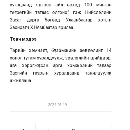
хугацаанд эдгээр айл өрхөд 100 мянган
төгрөгийн татаас олгоно” гэж Нийслэлийн
Засаг дарга бөгөөд Улаанбаатар хотын
Захирагч Х.Нямбаатар ярилаа.
Товч мэдээ
Төрийн хэмнэлт, бүтээмжийн зөвлөлийг 14
хоног тутам хуралдуулж, зөвлөлийн шийдвэр,
авч хэрэгжүүлсэн арга хэмжээний талаар
Засгийн газрын хуралдаанд танилцуулж
ажиллана.
/
2025-03-19