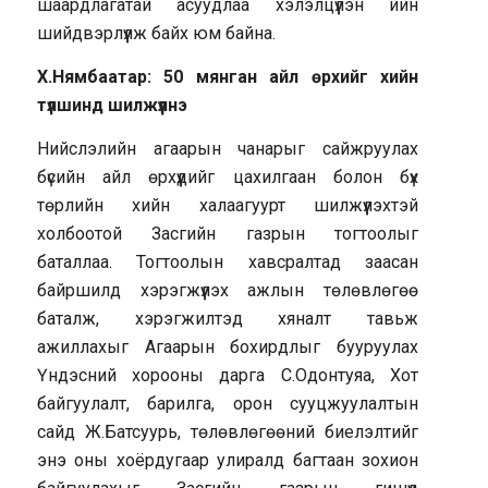
шаардлагатай асуудлаа хэлэлцүүлэн ийн
шийдвэрлүүлж байх юм байна.
Х.Нямбаатар
:
50 мянган айл өрхийг хийн
түлшинд шилжүүлнэ
Нийслэлийн агаарын чанарыг сайжруулах
бүсийн айл өрхүүдийг цахилгаан болон бүх
төрлийн хийн халаагуурт шилжүүлэхтэй
холбоотой Засгийн газрын тогтоолыг
баталлаа. Тогтоолын хавсралтад заасан
байршилд хэрэгжүүлэх ажлын төлөвлөгөө
баталж, хэрэгжилтэд хяналт тавьж
ажиллахыг Агаарын бохирдлыг бууруулах
Үндэсний хорооны дарга С.Одонтуяа, Хот
байгуулалт, барилга, орон сууцжуулалтын
сайд Ж.Батсуурь, төлөвлөгөөний биелэлтийг
энэ оны хоёрдугаар улиралд багтаан зохион