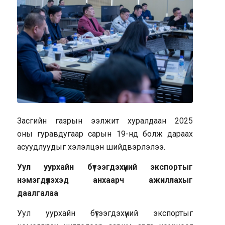
Засгийн газрын ээлжит хуралдаан 2025
оны гуравдугаар сарын 19-нд болж дараах
асуудлуудыг хэлэлцэн шийдвэрлэлээ.
Уул уурхайн бүтээгдэхүүний экспортыг
нэмэгдүүлэхэд анхаарч ажиллахыг
даалгалаа
Уул уурхайн бүтээгдэхүүний экспортыг