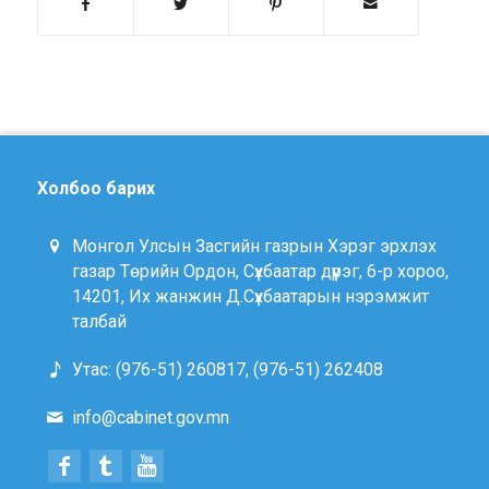
Холбоо барих
Монгол Улсын Засгийн газрын Хэрэг эрхлэх
газар Төрийн Ордон, Сүхбаатар дүүрэг, 6-р хороо,
14201, Их жанжин Д.Сүхбаатарын нэрэмжит
талбай
Утас: (976-51) 260817, (976-51) 262408
info@cabinet.gov.mn