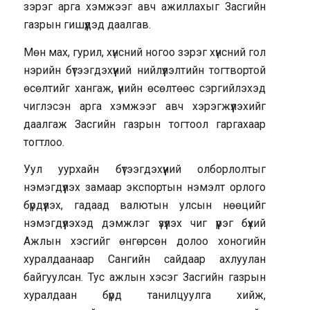
зэрэг арга хэмжээг авч ажиллахыг Засгийн
газрын гишүүдэд даалгав.
Мөн мах, гурил, хүнсний ногоо зэрэг хүнсний гол
нэрийн бүтээгдэхүүний нийлүүлэлтийн тогтвортой
өсөлтийг хангаж, үнийн өсөлтөөс сэргийлэхэд
чиглэсэн арга хэмжээг авч хэрэгжүүлэхийг
даалгаж Засгийн газрын тогтоол гаргахаар
тогтлоо.
Уул уурхайн бүтээгдэхүүний олборлолтыг
нэмэгдүүлэх замаар экспортын нэмэлт орлого
бүрдүүлэх, гадаад валютын улсын нөөцийг
нэмэгдүүлэхэд дэмжлэг үзүүлэх чиг үүрэг бүхий
Ажлын хэсгийг өнгөрсөн долоо хоногийн
хуралдаанаар Сангийн сайдаар ахлуулан
байгуулсан. Тус ажлын хэсэг Засгийн газрын
хуралдаан бүрд танилцуулга хийж,