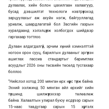
дулаалах, хийн болон цахилгаан халаагуур,
бусад дэвшилтэт технологи нэвтрүүлэхэд
зарцуулахыг аж ахуйн нэгж, байгууллагад
уриалж, шаардлагатай бол Засгийн газрын
хуралдаанд хэлэлцүүлж холбогдох шийдвэр
гаргахаар тогтлоо.
Дулаан алдагдалгүй, эрчим хүчний хэмнэлттэй
ногоон орон сууц, барилгын дулааныг эргүүлэн
ашиглах пассив стандартыг баримтлах
асуудлыг 2026 оны төсвийн төсөлд тусгахаар
боллоо.
“Нийслэл хотод 200 мянган өрх нүүрс түлж байна.
Эхний ээлжинд 50 мянган айл өрхийг хийн
түлшинд шилжүүлэхээр төлөвлөж
байна. Халаалтын улирал буюу есдүгээр сарын
15-наас тавдугаар сарын 15 хүртэлх