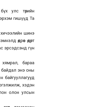
бүх улс төрийн
 эрхэм гишүүд Та
, хичээлийн шинэ
элд өдрөөс өдөрт
нас эрсэдсэнд гүн
 хямрал, бараа
т байдал энэ оны
ын байгууллагууд
үргэлжилж, хэдэн
болон олон улсын