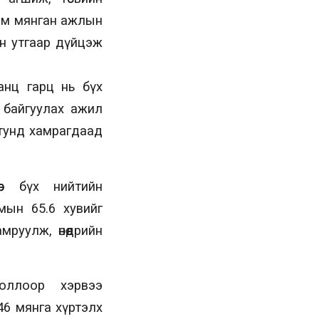
чим мянган ажлын
н утгаар дүйцэж
анц гарц нь бүх
 байгуулах ажил
 тунд хамрагдаад
с бүх нийтийн
мын 65.6 хувийг
руулж, өнөөдрийн
оллоор хэрвээ
46 мянга хүртэлх