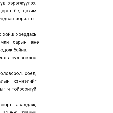
үүд хэрэгжүүлэх,
арга ёс, цахим
 үндсэн зорилтыг
оо хойш хоёрдахь
ман сарын өмнө
бодож байна.
хүнд аюул зовлон
оловсрол, соёл,
ралын хэмнэлийг
сыг ч тойрсонгүй
спорт тасалдаж,
 агшиж, төсвийн