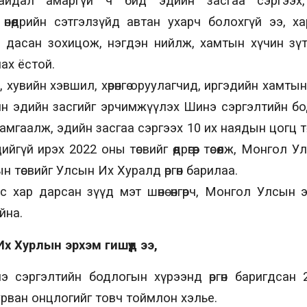
байдал амаргүй ч бид эдийн засгаа сэргээх, 
өнөөдрийн сэтгэлзүйд автан ухарч болохгүй ээ, 
, дасан зохицож, нэгдэн нийлж, хамтын хүчин зү
ах ёстой.
р, хувийн хэвшил, хөрөнгө оруулагчид, иргэдийн хамты
йн эдийн засгийг эрчимжүүлэх Шинэ сэргэлтийн бо
мгаалж, эдийн засгаа сэргээх 10 их наядын цогц төлөв
йгүй ирэх 2022 оны төсвийг өөдрөгөөр төсөөлж, Монгол
н төсвийг Улсын Их Хуралд өргөн барилаа.
 хар дарсан зүүд мэт шөнө өнгөрч, Монгол Улсын 
йна.
 Хурлын эрхэм гишүүд ээ,
 сэргэлтийн бодлогын хүрээнд өргөн баригдсан
гурван онцлогийг товч тоймлон хэлье.