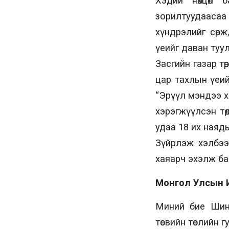
Хэдий нөхцөл 
зорилтуудаасаа 
хүндрэлийг сөрж
үеийг даван туул
Засгийн газар тө
цар тахлын үеи
“Эрүүл мэндээ ха
хэрэгжүүлсэн төди
удаа 18 их наяды
Зүйрлэж хэлбээс
хаяарч эхэлж ба
Монгол Улсын Их
Миний бие Шинэ
төсвийн төслийн 