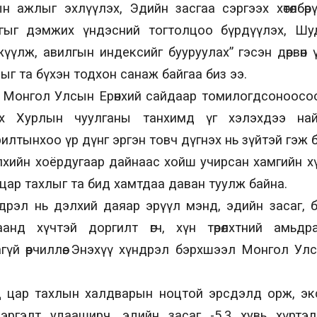
 ажлыг эхлүүлэх, Эдийн засгаа сэргээх хөтөлбөр
гыг дэмжих үндэсний тогтолцоо бүрдүүлэх, Шуд
үүлж, авилгын индексийг бууруулах” гэсэн дөрвөн
г та бүхэн тодхон санаж байгаа биз ээ.
ие Монгол Улсын Ерөнхий сайдаар томилогдсоноос
 Хурлын чуулганы танхимд үг хэлэхдээ най
лтынхоо үр дүнг эргэн товч дүгнэх нь зүйтэй гэж 
Дэлхийн хоёрдугаар дайнаас хойш учирсан хамгийн 
цар тахлыг та бид хамтдаа даван туулж байна.
дрэл нь дэлхий даяар эрүүл мэнд, эдийн засаг, б
анд хүчтэй доргилт өгч, хүн төрөлхтний амьд
гүй өөрчиллөө. Энэхүү хүндрэл бэрхшээл Монгол Ул
 цар тахлын халдварын ноцтой эрсдэлд орж, эк
эргэлт удааширч, эдийн засаг -5.3 хувь хүртэл