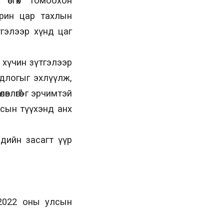
өсгөх томоохон
харин цар тахлын
тгэлээр хүнд цаг
н хүчин зүтгэлээр
длогыг эхлүүлж,
лөгөө”-г эрчимтэй
 Улсын түүхэнд анх
эдийн засагт үүр
 2022 оны улсын