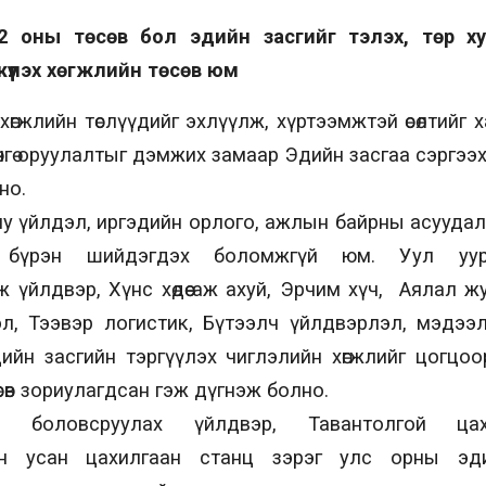
022 оны төсөв бол эдийн засгийг тэлэх, төр х
үүлэх хөгжлийн төсөв юм
өгжлийн төслүүдийг эхлүүлж, хүртээмжтэй өсөлтийг 
рөнгө оруулалтыг дэмжих замаар Эдийн засгаа сэргээ
но.
у үйлдэл, иргэдийн орлого, ажлын байрны асуудал
эр бүрэн шийдэгдэх боломжгүй юм. Уул уурх
 үйлдвэр, Хүнс хөдөө аж ахуй, Эрчим хүч, Аялал 
л, Тээвэр логистик, Бүтээлч үйлдвэрлэл, мэдээл
дийн засгийн тэргүүлэх чиглэлийн хөгжлийг цогцо
сөв зориулагдсан гэж дүгнэж болно.
 боловсруулах үйлдвэр, Тавантолгой цах
йн усан цахилгаан станц зэрэг улс орны эд