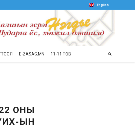
English
ГТООЛ
E-ZASAG.MN
11-11 ТӨВ
22 ОНЫ
УИХ-ЫН