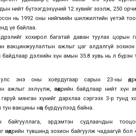
ын нийт бүтээгдэхүүний 12 хувийг эзэлж, 250 ор
рсон нь 1992 оны нийгмийн шилжилтийн үетэй тоо
үнд үе байлаа.
дрэлийг хохирол багатай даван туулах цорын г
ан вакцинжуулалтын ажлыг цаг алдалгүй зохион
йн байдлаар дэлхийн хүн амын 35.8 хувь нь л бүрэн
улс энэ оны хоёрдугаар сарын 23-ны өдрөө
н ажлыг эхлүүлж, өнөөдрийн байдлаар нийт хүн а
 гаруй мянган хүнийг дархлаа сэргээх 3-р тунд хам
 тун вакцины нөөц бүрдүүлээд байна.
н байгууллага, эрдэмтэн судлаачдын тооцо
 өнөөдрийн түвшинд зохион байгуулж чадаагүй бол 