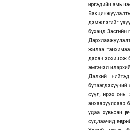
иргэдийн амь на
Вакцинжуулалт
дэмжлэгийг үзүү
бүхэнд Засгийн г
Дархлаажуулалты
жилээ танхимаар
дасан зохицож ба
эмгэнэл илэрхи
Дэлхий нийтэд
бүтээгдэхүүний 
сүүл, ирэх оны 
анхааруулсаар б
удаа хувьсан өө
судлаачид өнөөдр