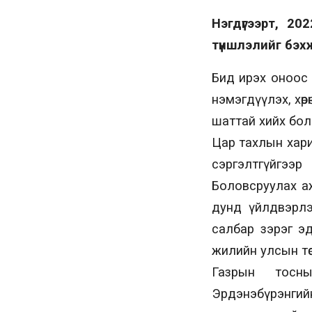
Нэгдүгээрт, 2
түншлэлийг бэхж
Бид ирэх оноос х
нэмэгдүүлэх, хө
шаттай хийх бол
Цар тахлын хари
сэргэлтгүйгэ
Боловсруулах аж
дунд үйлдвэрлэ
салбар зэрэг э
жилийн улсын тө
Газрын тосны
Эрдэнэбүрэнги