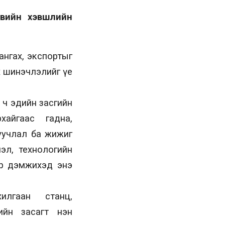
увийн хэвшлийн
хангах, экспортыг
х шинэчлэлийг үе
 ч эдийн засгийн
айгаас гадна,
жуучлал ба жижиг
эл, технологийн
ор дэмжихэд энэ
илгаан станц,
ийн засагт нэн