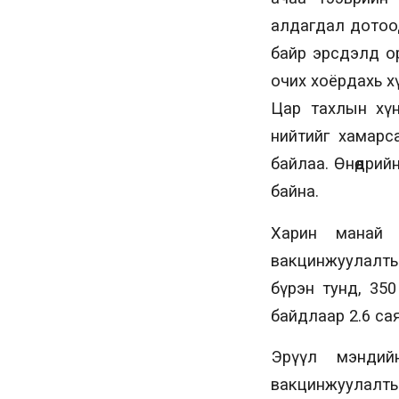
алдагдал дотоод
байр эрсдэлд о
очих хоёрдахь х
Цар тахлын хүн
нийтийг хамарс
байлаа. Өнөөдри
байна.
Харин манай 
вакцинжуулалты
бүрэн тунд, 350
байдлаар 2.6 сая
Эрүүл мэндий
вакцинжуулалтыг