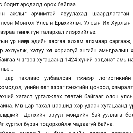
с бодит эрсдэлд орох байлаа.
ын ажлыг эрчимтэй явуулахад шаардлагатай 
лсэн Монгол Улсын Ерөнхийлөгч, Улсын Их Хурлын
азраа төлөөлж гүн талархал илэрхийлье.
н үр нөлөөгөөр эдийн засгаа алхам алхмаар сэргээж
 эхлүүлж, хатуу хөл хориогүй энгийн амьдралын хэмн
йгаа ч өнгөрсөн хугацаанд 1424 хүний эрдэнэт амь 
йлье…
 цар тахлаас улбаалсан тээвэр логистикийн
хомсдол, үнийн өсөлт зэрэг гэнэтийн цочрол, хямрал
эхний хагаст үргэлжлэх төлөвтэй байгааг олон улс
айна. Мөн цар тахал цаашид хэр удаан хугацаанд 
рчлөгдөхийг Дэлхийн эрүүл мэндийн байгууллага 
ийг хүртэл бүрэн тодорхойлж чадаагүй байна.