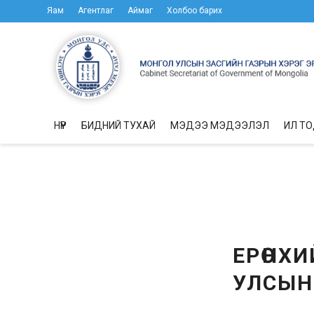
Яам
Агентлаг
Аймаг
Холбоо барих
НҮҮР
БИДНИЙ ТУХАЙ
МЭДЭЭ МЭДЭЭЛЭЛ
ИЛ Т
ЕРӨНХ
УЛСЫН