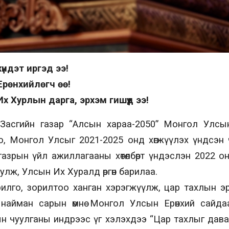
ндэт иргэд ээ!
рөнхийлөгч өө!
 Хурлын дарга, эрхэм гишүүд ээ!
асгийн газар “Алсын хараа-2050” Монгол Улсы
го, Монгол Улсыг 2021-2025 онд хөгжүүлэх үндсэн
азрын үйл ажиллагааны хөтөлбөрт үндэслэн 2022 о
улж, Улсын Их Хуралд өргөн барилаа.
илго, зорилтоо ханган хэрэгжүүлж, цар тахлын э
найман сарын өмнө Монгол Улсын Ерөнхий сайд
н чуулганы индрээс үг хэлэхдээ “Цар тахлыг дава