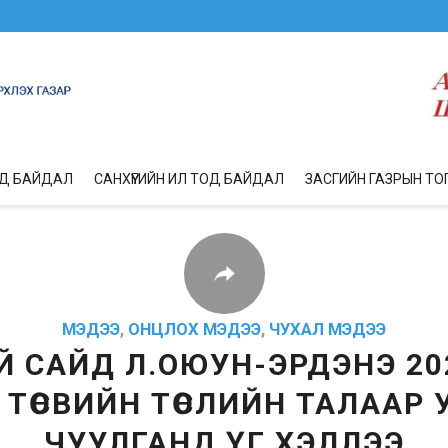
ОД БАЙДАЛ
САНХҮҮГИЙН ИЛ ТОД БАЙДАЛ
ЗАСГИЙН ГАЗРЫН ТО
МЭДЭЭ
,
ОНЦЛОХ МЭДЭЭ
,
ЧУХАЛ МЭДЭЭ
ИЙ САЙД Л.ОЮУН-ЭРДЭНЭ 20
 ТӨСВИЙН ТӨСЛИЙН ТАЛААР 
ЧУУЛГАНД ҮГ ХЭЛЛЭЭ