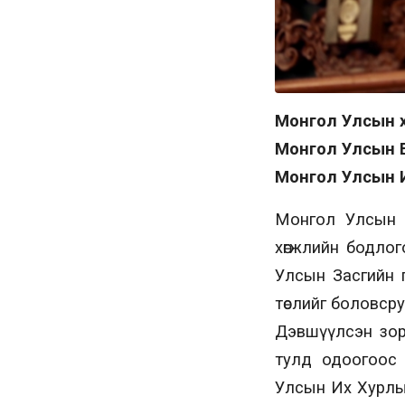
Монгол Улсын хү
Монгол Улсын Е
Монгол Улсын Их
Монгол Улсын З
хөгжлийн бодло
Улсын Засгийн г
төслийг боловсру
Дэвшүүлсэн зор
тулд одоогоос 
Улсын Их Хурлы