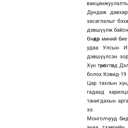
вакцинжуулалтын
Дундаж давхар
засаглалыг бэхж
дэвшүүлж байсны
Өнөөдөр миний б
удаа Улсын Их
дэвшүүлсэн зори
Хүн төрөлхтөнд 
болох Ковид-19 
Цар тахлын хүн
гадаад харилца
танигдахын арга
ээ.
Монголчууд бид
ачаа тээврийн 