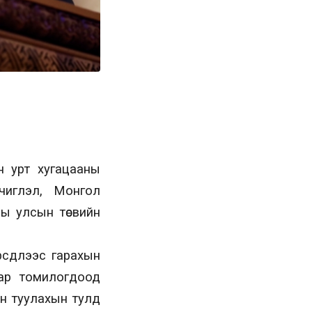
н урт хугацааны
 чиглэл, Монгол
ны улсын төсвийн
рсдлээс гарахын
аар томилогдоод
н туулахын тулд