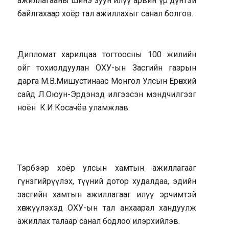
ажиллагааны шинэ зуун илүү арвин үр дүнтэй
байлгахаар хоёр тал ажиллахыг санал болгов.
Дипломат харилцаа тогтоосны 100 жилийн
ойг тохиолдуулан ОХУ-ын Засгийн газрын
дарга М.В.Мишустинаас Монгол Улсын Ерөнхий
сайд Л.Оюун-Эрдэнэд илгээсэн мэндчилгээг
ноён К.И.Косачёв уламжлав.
Тэрбээр хоёр улсын хамтын ажиллагааг
гүнзгийрүүлэх, түүний дотор худалдаа, эдийн
засгийн хамтын ажиллагааг илүү эрчимтэй
хөгжүүлэхэд ОХУ-ын тал анхаарал хандуулж
ажиллах талаар санал бодлоо илэрхийлэв.