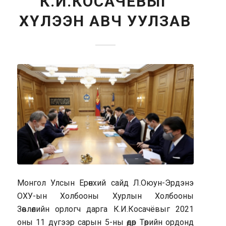
К.И.КОСАЧЁВЫГ
ХҮЛЭЭН АВЧ УУЛЗАВ
Монгол Улсын Ерөнхий сайд Л.Оюун-Эрдэнэ
ОХУ-ын Холбооны Хурлын Холбооны
Зөвлөлийн орлогч дарга К.И.Косачёвыг 2021
оны 11 дүгээр сарын 5-ны өдөр Төрийн ордонд