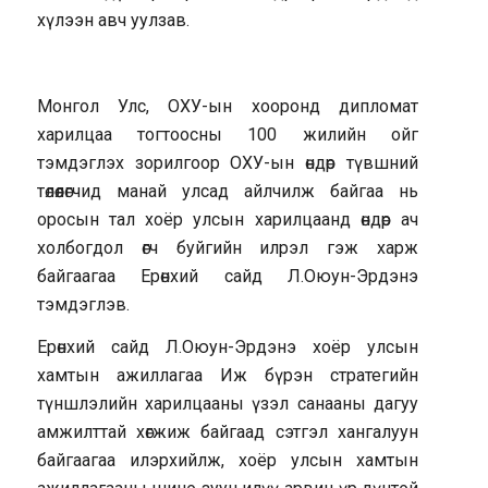
хүлээн авч уулзав.
Монгол Улс, ОХУ-ын хооронд дипломат
харилцаа тогтоосны 100 жилийн ойг
тэмдэглэх зорилгоор ОХУ-ын өндөр түвшний
төлөөлөгчид манай улсад айлчилж байгаа нь
оросын тал хоёр улсын харилцаанд өндөр ач
холбогдол өгч буйгийн илрэл гэж харж
байгаагаа Ерөнхий сайд Л.Оюун-Эрдэнэ
тэмдэглэв.
Ерөнхий сайд Л.Оюун-Эрдэнэ хоёр улсын
хамтын ажиллагаа Иж бүрэн стратегийн
түншлэлийн харилцааны үзэл санааны дагуу
амжилттай хөгжиж байгаад сэтгэл хангалуун
байгаагаа илэрхийлж, хоёр улсын хамтын