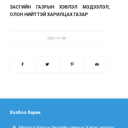
ЗАСГИЙН ГАЗРЫН ХЭВЛЭЛ МЭДЭЭЛЭЛ,
ОЛОН НИЙТТЭЙ ХАРИЛЦАХ ГАЗАР
/
2021-11-06
Холбоо барих
Монгол Улсын Засгийн газрын Хэрэг эрхлэх