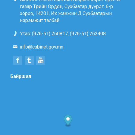
газар Төрийн Ордон, Сүхбаатар дүүрэг, 6-р
хороо, 14201, Их жанжин Д.Сүхбаатарын
нэрэмжит талбай
Утас: (976-51) 260817, (976-51) 262408
info@cabinet.gov.mn
Байршил