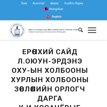
Яам
Агентлаг
Аймаг
Холбоо барих
Mongolian
English
ЕРӨНХИЙ САЙД
Л.ОЮУН-ЭРДЭНЭ
ОХУ-ЫН ХОЛБООНЫ
ХУРЛЫН ХОЛБООНЫ
ЗӨВЛӨЛИЙН ОРЛОГЧ
ДАРГА