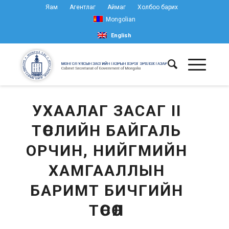
Яам
Агентлаг
Аймаг
Холбоо барих
Mongolian
English
УХААЛАГ ЗАСАГ II
ТӨСЛИЙН БАЙГАЛЬ
ОРЧИН, НИЙГМИЙН
ХАМГААЛЛЫН
БАРИМТ БИЧГИЙН
ТӨСӨЛ