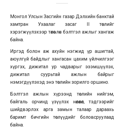
Монгол Улсын Засгийн газар Дэлхийн банктай
хамтран Ухаалаг засаг II төслийг
хэрэгжүүлэхээр төлөвлөн бэлтгэл ажлыг хангаж
байна.
Иргэд болон аж ахуйн нэгжид үр ашигтай,
аюулгүй байдлыг хангасан цахим үйлчилгээг
хүргэх, дижитал ур чадварыг эзэмшүүлэх,
дижитал суурьтай ажлын байрыг
нэмэгдүүлэхэд энэ төслийн зорилго оршино.
Бэлтгэл ажлын хүрээнд төслийн нийгэм,
байгаль орчинд үзүүлэх нөлөөлөл, тэдгээрийг
шийдвэрлэх арга замын талаар дараахь
баримт бичгийн төслүүдийг боловсруулаад
байна.