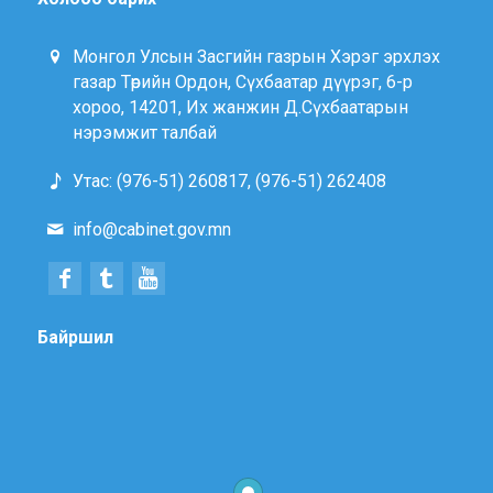
Монгол Улсын Засгийн газрын Хэрэг эрхлэх
газар Төрийн Ордон, Сүхбаатар дүүрэг, 6-р
хороо, 14201, Их жанжин Д.Сүхбаатарын
нэрэмжит талбай
Утас: (976-51) 260817, (976-51) 262408
info@cabinet.gov.mn
Байршил