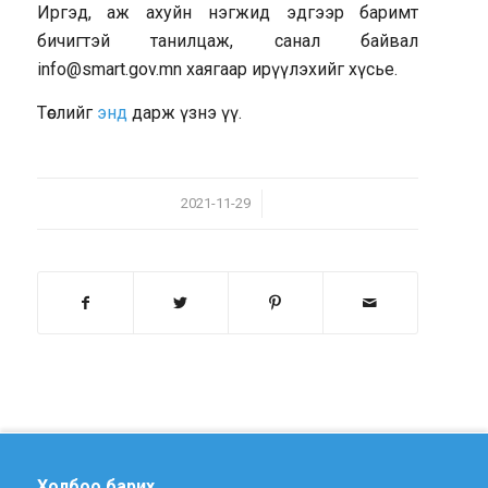
Иргэд, аж ахуйн нэгжид эдгээр баримт
бичигтэй танилцаж, санал байвал
info@smart.gov.mn хаягаар ирүүлэхийг хүсье.
Төслийг
энд
дарж үзнэ үү.
/
2021-11-29
Холбоо барих