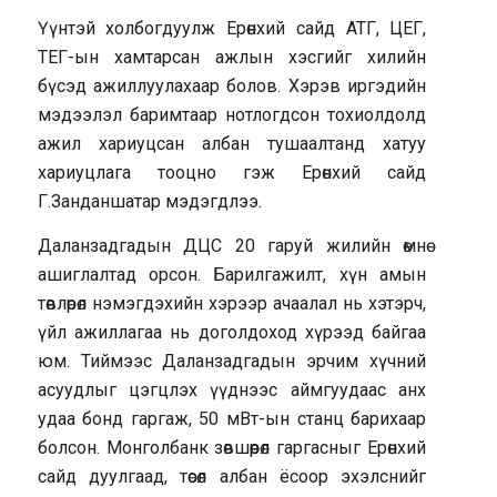
Үүнтэй холбогдуулж Ерөнхий сайд АТГ, ЦЕГ,
ТЕГ-ын хамтарсан ажлын хэсгийг хилийн
бүсэд ажиллуулахаар болов. Хэрэв иргэдийн
мэдээлэл баримтаар нотлогдсон тохиолдолд
ажил хариуцсан албан тушаалтанд хатуу
хариуцлага тооцно гэж Ерөнхий сайд
Г.Занданшатар мэдэгдлээ.
Даланзадгадын ДЦС 20 гаруй жилийн өмнө
ашиглалтад орсон. Барилгажилт, хүн амын
төвлөрөл нэмэгдэхийн хэрээр ачаалал нь хэтэрч,
үйл ажиллагаа нь доголдоход хүрээд байгаа
юм. Тиймээс Даланзадгадын эрчим хүчний
асуудлыг цэгцлэх үүднээс аймгуудаас анх
удаа бонд гаргаж, 50 мВт-ын станц барихаар
болсон. Монголбанк зөвшөөрөл гаргасныг Ерөнхий
сайд дуулгаад, төсөл албан ёсоор эхэлснийг