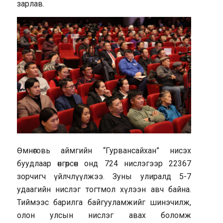
зарлав.
Өмнөговь аймгийн “Гурвансайхан” нисэх
буудлаар өнгөрсөн онд 724 нислэгээр 22367
зорчигч үйлчлүүлжээ. Зуны улиралд 5-7
удаагийн нислэг тогтмол хүлээн авч байна.
Тиймээс барилга байгууламжийг шинэчилж,
олон улсын нислэг авах боломж