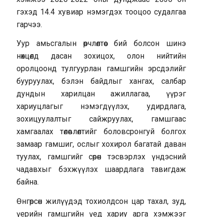
гэхэд 14.4 хувиар нэмэгдэх тооцоо судалгаа
гарчээ.
Уур амьсгалын өөрчлөлтөөс бий болсон шинэ
нөхцөлд дасан зохицох, олон нийтийн
оролцоонд тулгуурлан гамшгийн эрсдэлийг
бууруулах, бэлэн байдлыг хангах, салбар
дундын харилцан ажиллагаа, үүрэг
хариуцлагыг нэмэгдүүлэх, удирдлага,
зохицуулалтыг сайжруулах, гамшгаас
хамгаалах төлөвлөлтийг боловсронгуй болгох
замаар гамшиг, ослыг хохирол багатай даван
туулах, гамшгийг сөрөн тэсвэрлэх үндэсний
чадавхыг бэхжүүлэх шаардлага тавигдаж
байна.
Өнгөрсөн жилүүдэд тохиолдсон цар тахал, зуд,
үерийн гамшгийн үед хариу арга хэмжээг