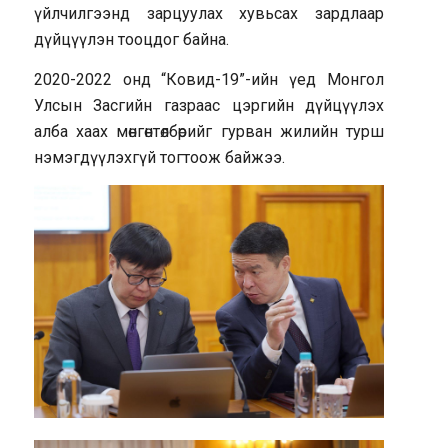
үйлчилгээнд зарцуулах хувьсах зардлаар
дүйцүүлэн тооцдог байна.
2020-2022 онд “Ковид-19”-ийн үед Монгол
Улсын Засгийн газраас цэргийн дүйцүүлэх
алба хаах мөнгөнтөлбөрийг гурван жилийн турш
нэмэгдүүлэхгүй тогтоож байжээ.