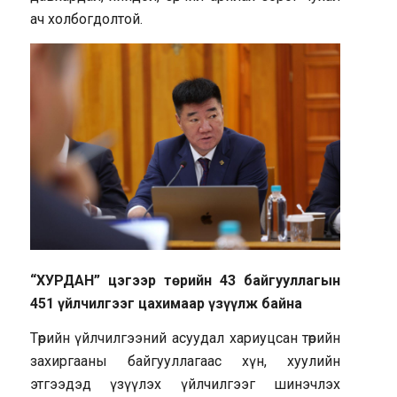
ач холбогдолтой.
“ХУРДАН” цэгээр төрийн 43 байгууллагын
451 үйлчилгээг цахимаар үзүүлж байна
Төрийн үйлчилгээний асуудал хариуцсан төрийн
захиргааны байгууллагаас хүн, хуулийн
этгээдэд үзүүлэх үйлчилгээг шинэчлэх