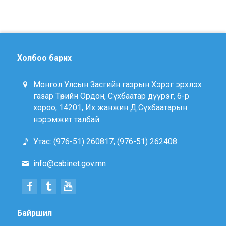
Холбоо барих
Монгол Улсын Засгийн газрын Хэрэг эрхлэх
газар Төрийн Ордон, Сүхбаатар дүүрэг, 6-р
хороо, 14201, Их жанжин Д.Сүхбаатарын
нэрэмжит талбай
Утас: (976-51) 260817, (976-51) 262408
info@cabinet.gov.mn
Байршил