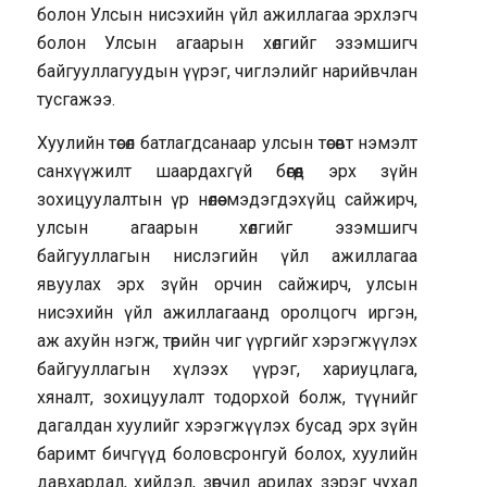
болон Улсын нисэхийн үйл ажиллагаа эрхлэгч
болон Улсын агаарын хөлгийг эзэмшигч
байгууллагуудын үүрэг, чиглэлийг нарийвчлан
тусгажээ.
Хуулийн төсөл батлагдсанаар улсын төсөвт нэмэлт
санхүүжилт шаардахгүй бөгөөд эрх зүйн
зохицуулалтын үр нөлөө мэдэгдэхүйц сайжирч,
улсын агаарын хөлгийг эзэмшигч
байгууллагын нислэгийн үйл ажиллагаа
явуулах эрх зүйн орчин сайжирч, улсын
нисэхийн үйл ажиллагаанд оролцогч иргэн,
аж ахуйн нэгж, төрийн чиг үүргийг хэрэгжүүлэх
байгууллагын хүлээх үүрэг, хариуцлага,
хяналт, зохицуулалт тодорхой болж, түүнийг
дагалдан хуулийг хэрэгжүүлэх бусад эрх зүйн
баримт бичгүүд боловсронгуй болох, хуулийн
давхардал, хийдэл, зөрчил арилах зэрэг чухал