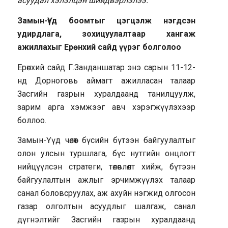
асуудал хэлэлцэн шийдвэрлэлээ.
Замын-Үүд боомтыг цэгцэлж нэгдсэн
удирдлага, зохицуулалтаар хангаж
ажиллахыг Ерөнхий сайд үүрэг болголоо
Ерөнхий сайд Г.Занданшатар энэ сарын 11-12-
нд Дорноговь аймагт ажилласан талаар
Засгийн газрын хуралдаанд танилцуулж,
зарим арга хэмжээг авч хэрэгжүүлэхээр
боллоо.
Замын-Үүд чөлөөт бүсийн бүтээн байгуулалтыг
олон улсын туршлага, бүс нутгийн онцлогт
нийцүүлсэн стратеги, төлөвлөлт хийж, бүтээн
байгуулалтын ажлыг эрчимжүүлэх талаар
санал боловсруулах, аж ахуйн нэгжид олгосон
газар олголтын асуудлыг шалгаж, санал
дүгнэлтийг Засгийн газрын хуралдаанд