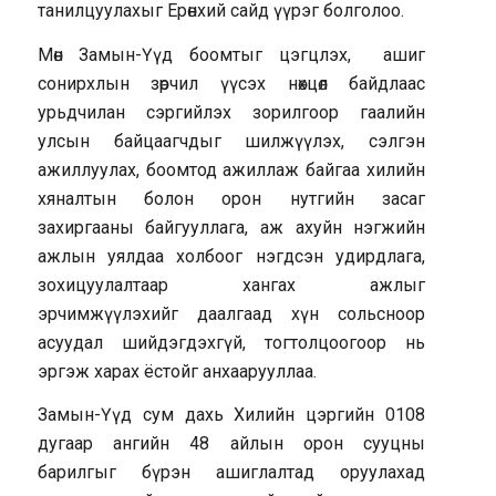
танилцуулахыг Ерөнхий сайд үүрэг болголоо.
Мөн Замын-Үүд боомтыг цэгцлэх, ашиг
сонирхлын зөрчил үүсэх нөхцөл байдлаас
урьдчилан сэргийлэх зорилгоор гаалийн
улсын байцаагчдыг шилжүүлэх, сэлгэн
ажиллуулах, боомтод ажиллаж байгаа хилийн
хяналтын болон орон нутгийн засаг
захиргааны байгууллага, аж ахуйн нэгжийн
ажлын уялдаа холбоог нэгдсэн удирдлага,
зохицуулалтаар хангах ажлыг
эрчимжүүлэхийг даалгаад хүн сольсноор
асуудал шийдэгдэхгүй, тогтолцоогоор нь
эргэж харах ёстойг анхаарууллаа.
Замын-Үүд сум дахь Хилийн цэргийн 0108
дугаар ангийн 48 айлын орон сууцны
барилгыг бүрэн ашиглалтад оруулахад