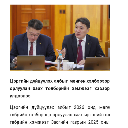
Цэргийн дүйцүүлэх албыг мөнгөн хэлбэрээр
орлуулан хаах төлбөрийн хэмжээг хэвээр
үлдээлээ
Цэргийн дүйцүүлэх албыг 2026 онд мөнгөн
төлбөрийн хэлбэрээр орлуулан хаах иргэний төлөх
төлбөрийн хэмжээг Засгийн газрын 2025 оны