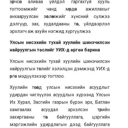
зөрчсөн аливаа үйлдэл гаргахгүй хууль
тогтоомжийг чанд мөрдөн ажиллахыг
анхааруулсан зөвлөмжийг хүнсний сүлжээ
дэлгүүр, зах, худалдааны төв, үйлдвэрлэл
эрхлэгч аж ахуйн нэгжид хүргүүлжээ.
Улсын нисэхийн тухай хуулийн шинэчилсэн
найруулгын төслийг УИХ-д өргөн барина
Улсын нисэхийн тухай хуулийн шинэчилсэн
найруулгын төслийг хэлэлцэн дэмжээд УИХ-д
өргөн мэдүүлэхээр тогтлоо.
Хуулийн төсөлд улсын нисэхийн асуудлыг
удирдан чиглүүлэх асуудлын хүрээнд Улсын
Их Хурал, Засгийн газрын бүрэн эрх, Батлан
хамгаалах асуудал эрхэлсэн төрийн
захиргааны төв байгууллага, цэргийн
мэргэжлийн удирдлагын дээд байгууллага