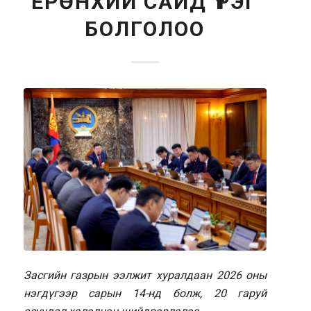
ЕРӨНХИЙ САЙД ҮҮРЭГ
БОЛГОЛОО
Засгийн газрын ээлжит хуралдаан 2026 оны
нэгдүгээр сарын 14-нд болж, 20 гаруй