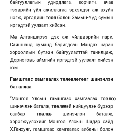
байгууллагын удирдлага, зорчигч, ачаа
тээврийн үйл ажиллагаа эрхэлдэг аж ахуйн
нэгж, иргэдийн төлөөлөл болон Замын-Үүд сумын
иргэдтэй уулзалт хийсэн.
Мөн Алтанширээ дэх аж үйлдвэрийн парк,
Сайншанд суманд баригдсан Мандах наран
хорооллын бүтээн байгуулалттай танилцаж,
Дорноговь аймгийн иргэдтэй уулзалт хийсэн
юм.
Гамшгаас хамгаалах төлөвлөгөөг шинэчлэн
баталлаа
“Монгол Улсын гамшгаас хамгаалах төлөвлөгөө
шинэчлэн баталж, төлөвлөгөөтэй нийцүүлэн бүрээр
салбар төлөвлөгөөг шинэчлэн баталж,
хэрэгжүүлэхийг Монгол Улсын Шадар сайд
Х.Ганхуяг, гамшгаас хамгаалах албаны болон