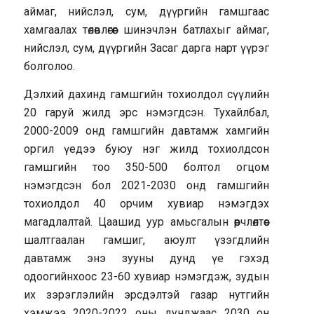
аймаг, нийслэл, сум, дүүргийн гамшгаас
хамгаалах төлөвлөгөөг шинэчлэн батлахыг аймаг,
нийслэл, сум, дүүргийн Засаг дарга нарт үүрэг
болголоо.
Дэлхий дахинд гамшгийн тохиолдол сүүлийн
20 гаруй жилд эрс нэмэгдсэн. Тухайлбал,
2000-2009 онд гамшгийн давтамж хамгийн
оргил үедээ буюу нэг жилд тохиолдсон
гамшгийн тоо 350-500 болтол огцом
нэмэгдсэн бол 2021-2030 онд гамшгийн
тохиолдол 40 орчим хувиар нэмэгдэх
магадлалтай. Цаашид уур амьсгалын өөрчлөлтөөс
шалтгаалан гамшиг, аюулт үзэгдлийн
давтамж энэ зууны дунд үе гэхэд
одоогийнхоос 23-60 хувиар нэмэгдэж, зудын
их зэрэглэлийн эрсдэлтэй газар нутгийн
хэмжээ 2020-2022 оны дунджаас 2030 он