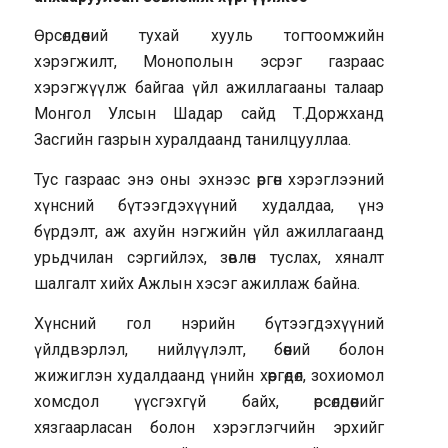
Өрсөлдөөний тухай хууль тогтоомжийн
хэрэгжилт, Монополын эсрэг газраас
хэрэгжүүлж байгаа үйл ажиллагааны талаар
Монгол Улсын Шадар сайд Т.Доржханд
Засгийн газрын хуралдаанд танилцууллаа.
Тус газраас энэ оны эхнээс өргөн хэрэглээний
хүнсний бүтээгдэхүүний худалдаа, үнэ
бүрдэлт, аж ахуйн нэгжийн үйл ажиллагаанд
урьдчилан сэргийлэх, зөвлөн туслах, хяналт
шалгалт хийх Ажлын хэсэг ажиллаж байна.
Хүнсний гол нэрийн бүтээгдэхүүний
үйлдвэрлэл, нийлүүлэлт, бөөний болон
жижиглэн худалдаанд үнийн хөөргөдөл, зохиомол
хомсдол үүсгэхгүй байх, өрсөлдөөнийг
хязгаарласан болон хэрэглэгчийн эрхийг