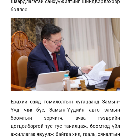
шаардлагатай санхүүжилтийг шийдвэрлэхээр
боллоо.
Ерөнхий сайд томилолтын хугацаанд Замын-
Үүд чөлөөт бүс, Замын-Үүдийн авто замын
боомтын зорчигч, ачаа тээврийн
цогцолбортой тус тус танилцаж, боомтод үйл
ажиллагаа явуулж байгаа хил, гааль, хяналтын