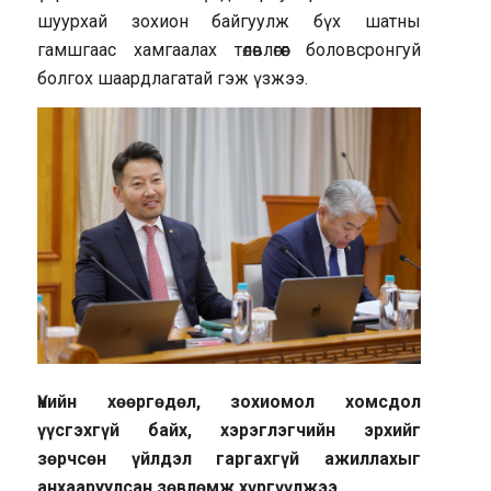
шуурхай зохион байгуулж бүх шатны
гамшгаас хамгаалах төлөвлөгөөг боловсронгуй
болгох шаардлагатай гэж үзжээ.
Үнийн хөөргөдөл, зохиомол хомсдол
үүсгэхгүй байх, хэрэглэгчийн эрхийг
зөрчсөн үйлдэл гаргахгүй ажиллахыг
анхааруулсан зөвлөмж хүргүүлжээ