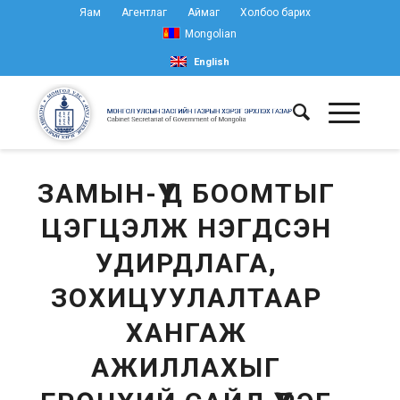
Яам
Агентлаг
Аймаг
Холбоо барих
Mongolian
English
ЗАМЫН-ҮҮД БООМТЫГ
ЦЭГЦЭЛЖ НЭГДСЭН
УДИРДЛАГА,
ЗОХИЦУУЛАЛТААР
ХАНГАЖ
АЖИЛЛАХЫГ