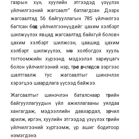
газрын хүн, хуулийн этгээдэд үзүүлэх
үйлчилгээний жагсаалт” батлагдсан. Дээрх
жагсаалтад 56 байгууллагын 785 үйлчилгээ
багтсан бөгөөд үйлчилгээнүүдийг цахим хэлбэрт
шилжүүлэх явцад жагсаалтад байхгүй боловч
цахим хэлбэрт шилжсэн, цаашид цахим
хэлбэрт шилжүүлэх, мөн холбогдох хууль
тогтоомжийн хүрээнд мэдээлэл хариуцагч
болон үйлчилгээний нэр, төрөл өөрчлөгдсөн зэргээс
шалтгаалж тус жагсаалтыг шинэчлэх
хэрэгцээ шаардлага үүсээд байжээ.
Жагсаалтыг шинэчлэн баталснаар төрийн
байгууллагуудын үйл ажиллагааны уялдаа
хангагдаж, мэдээллийн давхардал, зөрчил
арилж, иргэн, хуулийн этгээдэд үзүүлэх төрийн
үйлчилгээний хүртээмж, үр ашиг бодитоор
нэмэгдэнэ.