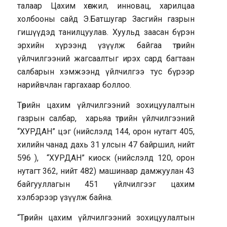
талаар Цахим хөгжил, инновац, харилцаа
холбооны сайд Э.Батшугар Засгийн газрын
гишүүдэд танилцуулав. Хуульд заасан бүрэн
эрхийн хүрээнд үзүүлж байгаа төрийн
үйлчилгээний жагсаалтыг ирэх сард багтаан
салбарын хэмжээнд үйлчилгээ тус бүрээр
нарийвчлан гаргахаар боллоо.
Төрийн цахим үйлчилгээний зохицуулалтын
газрын салбар, харьяа төрийн үйлчилгээний
“ХУРДАН” цэг (нийслэлд 144, орон нутагт 405,
хилийн чанад дахь 31 улсын 47 байршил, нийт
596 ), “ХУРДАН” киоск (нийслэлд 120, орон
нутагт 362, нийт 482) машинаар дамжуулан 43
байгууллагын 451 үйлчилгээг цахим
хэлбэрээр үзүүлж байна.
“Төрийн цахим үйлчилгээний зохицуулалтын