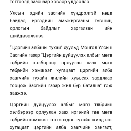
тогтоолд зааснаар хэвээр үлдээлээ.
Улсын эдийн засгийн хүндрэлтэй нөхцөл
байдал, иргэдийн амьжиргааны түвшин,
орлогын байдлыг харгалзан ийн
шийдвэрлэлээ.
“Цэргийн албаны тухай” хуульд Монгол Улсын
Засгийн газар “Цэргийн дүйцүүлэх албыг мөнгөн
төлбөрийн хэлбэрээр орлуулан хаах мөнгөн
төлбөрийн хэмжээг хугацаат цэргийн алба
хаагчийн тухайн жилийн хувьсах зардлаар
тооцож Засгийн газар жил бүр батална” гэж
заажээ.
Цэргийн дүйцүүлэх албыг мөнгөн төлбөрийн
хэлбэрээр орлуулан хаах иргэний төлөх мөнгөн
төлбөрийн хэмжээг тогтоохдоо тухайн жилд нэг
хугацаат цэргийн алба хаагчийн хангалт,