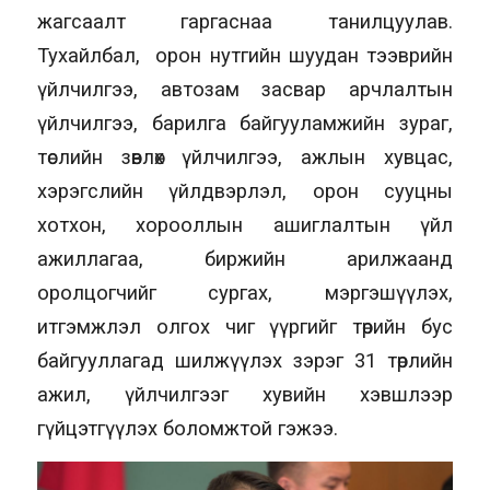
жагсаалт гаргаснаа танилцуулав.
Тухайлбал, орон нутгийн шуудан тээврийн
үйлчилгээ, автозам засвар арчлалтын
үйлчилгээ, барилга байгууламжийн зураг,
төслийн зөвлөх үйлчилгээ, ажлын хувцас,
хэрэгслийн үйлдвэрлэл, орон сууцны
хотхон, хорооллын ашиглалтын үйл
ажиллагаа, биржийн арилжаанд
оролцогчийг сургах, мэргэшүүлэх,
итгэмжлэл олгох чиг үүргийг төрийн бус
байгууллагад шилжүүлэх зэрэг 31 төрлийн
ажил, үйлчилгээг хувийн хэвшлээр
гүйцэтгүүлэх боломжтой гэжээ.