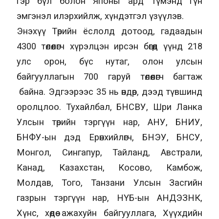
гэр бүл болон Японы ард түмэнд гүн
эмгэнэл илэрхийлж, хүндэтгэл үзүүлэв.
Энэхүү Төрийн ёслолд дотоод, гадаадын
4300 төлөөлөгч хүрэлцэн ирсэн бөгөөд үүнд 218
улс орон, бүс нутаг, олон улсын
байгууллагын 700 гаруй төлөөлөгч багтаж
байна. Эдгээрээс 35 нь өндөр, дээд түвшинд
оролцлоо. Тухайлбал, БНСВУ, Шри Ланка
Улсын төрийн тэргүүн нар, АНУ, БНИУ,
БНФУ-ын дэд Ерөнхийлөгч, БНЭУ, БНСУ,
Монгол, Сингапур, Тайланд, Австрали,
Канад, Казахстан, Косово, Камбож,
Молдав, Того, Танзани Улсын Засгийн
газрын тэргүүн нар, НҮБ-ын АНДЭЗНК,
Хүнс, хөдөө ажахуйн байгууллага, Хүүхдийн