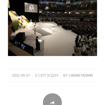
2022-09-27
/
0 СЭТГЭГДЭЛ
/
BY
CABINETADMIN