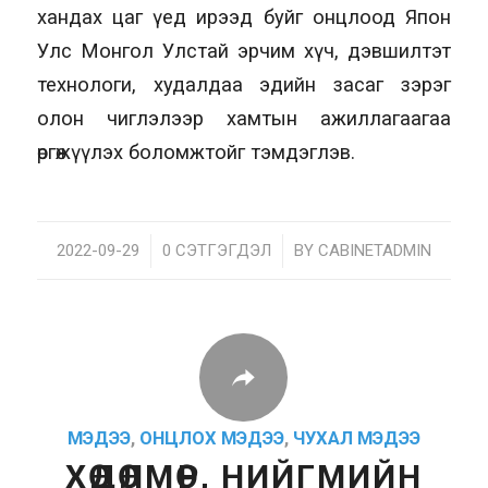
хандах цаг үед ирээд буйг онцлоод Япон
Улс Монгол Улстай эрчим хүч, дэвшилтэт
технологи, худалдаа эдийн засаг зэрэг
олон чиглэлээр хамтын ажиллагаагаа
өргөжүүлэх боломжтойг тэмдэглэв.
2022-09-29
/
0 СЭТГЭГДЭЛ
/
BY
CABINETADMIN
МЭДЭЭ
,
ОНЦЛОХ МЭДЭЭ
,
ЧУХАЛ МЭДЭЭ
ХӨДӨЛМӨР, НИЙГМИЙН