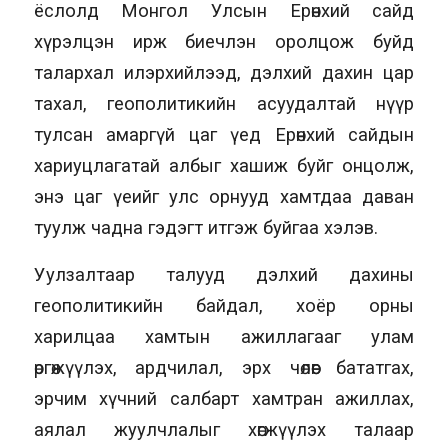
ёслолд Монгол Улсын Ерөнхий сайд
хүрэлцэн ирж биечлэн оролцож буйд
талархал илэрхийлээд, дэлхий дахин цар
тахал, геополитикийн асуудалтай нүүр
тулсан амаргүй цаг үед Ерөнхий сайдын
хариуцлагатай албыг хашиж буйг онцолж,
энэ цаг үеийг улс орнууд хамтдаа даван
туулж чадна гэдэгт итгэж буйгаа хэлэв.
Уулзалтаар талууд дэлхий дахины
геополитикийн байдал, хоёр орны
харилцаа хамтын ажиллагааг улам
өргөжүүлэх, ардчилал, эрх чөлөөг бататгах,
эрчим хүчний салбарт хамтран ажиллах,
аялал жуулчлалыг хөгжүүлэх талаар