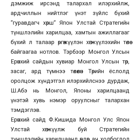
дэмжиж ирсэнд талархал илэрхийлж,
ардчиллын нийтлэг үнэт зүйлс бүхий
“гуравдагч хөрш” Япон Улстай Стратегийн
түншлэлийн харилцаа, хамтын ажиллагааг
бүхий л талаар өргөжүүлэн хөгжүүлэхийн төлөө
байгаагаа нотлов. Тэрбээр Монгол Улсын
Ерөнхий сайдын хувиар Монгол Улсын төр,
засаг, ард түмнээ төлөөлөн Төрийн ёслолд
оролцож хүндэтгэл илэрхийлснээ дурдаж,
Ш.Абэ нь Монгол, Японы харилцаанд
үнэтэй хувь нэмэр оруулсныг талархан
тэмдэглэв.
Ерөнхий сайд Ф.Кишида Монгол Улс Япон
Улстай хөгжүүлж буй Стратегийн
түншлэлийн харилцаанд өндөр ач холбогдол