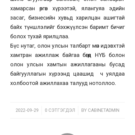
хамарсан өргөн хүрээтэй, ялангуяа эдийн
засаг, бизнесийн хувьд харилцан ашигтай
байх түншлэлийг бэхжүүлсэн баримт бичиг
болох тухай ярилцлаа.
Бүс нутаг, олон улсын талбарт мөн идэвхтэй
хамтран ажиллаж байгаа бөгөөд НҮБ болон
олон улсын хамтын ажиллагааны бусад
байгууллагын хүрээнд цаашид ч уялдаа
холбоотой ажиллахаа талууд нотоллоо.
2022-09-29
/
0 СЭТГЭГДЭЛ
/
BY
CABINETADMIN