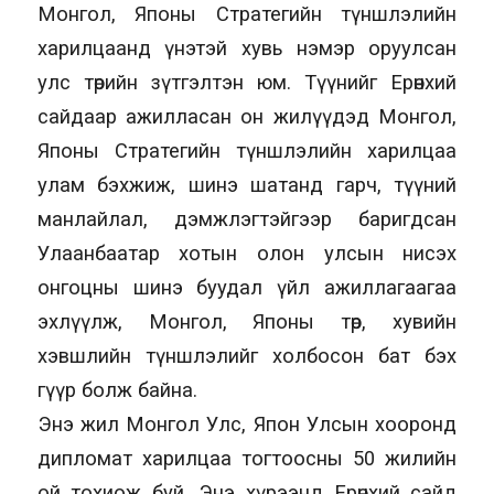
Монгол, Японы Стратегийн түншлэлийн
харилцаанд үнэтэй хувь нэмэр оруулсан
улс төрийн зүтгэлтэн юм. Түүнийг Ерөнхий
сайдаар ажилласан он жилүүдэд Монгол,
Японы Стратегийн түншлэлийн харилцаа
улам бэхжиж, шинэ шатанд гарч, түүний
манлайлал, дэмжлэгтэйгээр баригдсан
Улаанбаатар хотын олон улсын нисэх
онгоцны шинэ буудал үйл ажиллагаагаа
эхлүүлж, Монгол, Японы төр, хувийн
хэвшлийн түншлэлийг холбосон бат бэх
гүүр болж байна.
Энэ жил Монгол Улс, Япон Улсын хооронд
дипломат харилцаа тогтоосны 50 жилийн
ой тохиож буй. Энэ хүрээнд Ерөнхий сайд