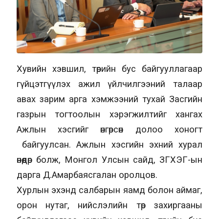
Хувийн хэвшил, төрийн бус байгууллагаар
гүйцэтгүүлэх ажил үйлчилгээний талаар
авах зарим арга хэмжээний тухай Засгийн
газрын тогтоолын хэрэгжилтийг хангах
Ажлын хэсгийг өнгөрсөн долоо хоногт
байгуулсан. Ажлын хэсгийн эхний хурал
өнөөдөр болж, Монгол Улсын сайд, ЗГХЭГ-ын
дарга Д.Амарбаясгалан оролцов.
Хурлын эхэнд салбарын яамд болон аймаг,
орон нутаг, нийслэлийн төр захиргааны