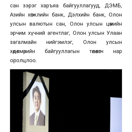
сан зэрэг харъяа байгууллагууд, ДЭМБ,
Азийн хөгжлийн банк, Дэлхийн банк, Олон
улсын валютын сан, Олон улсын цөмийн
эрчим хүчний агентлаг, Олон улсын Улаан
загалмайн нийгэмлэг, Олон улсын
хөдөлмөрийн байгууллагын төлөөлөгч нар
оролцлоо.