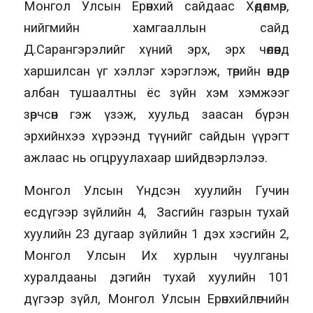
Монгол Улсын Ерөнхий сайдаас Хөдөлмөр,
нийгмийн хамгааллын сайд
Д.Сарангэрэлийг хүний эрх, эрх чөлөөнд
харшилсан үг хэллэг хэрэглэж, төрийн өндөр
албан тушаалтны ёс зүйн хэм хэмжээг
зөрчсөн гэж үзэж, хуульд заасан бүрэн
эрхийнхээ хүрээнд түүнийг сайдын үүрэгт
ажлаас нь огцруулахаар шийдвэрлэлээ.
Монгол Улсын Үндсэн хуулийн Гучин
есдүгээр зүйлийн 4, Засгийн газрын тухай
хуулийн 23 дугаар зүйлийн 1 дэх хэсгийн 2,
Монгол Улсын Их хурлын чуулганы
хуралдааны дэгийн тухай хуулийн 101
дүгээр зүйл, Монгол Улсын Ерөнхийлөгчийн