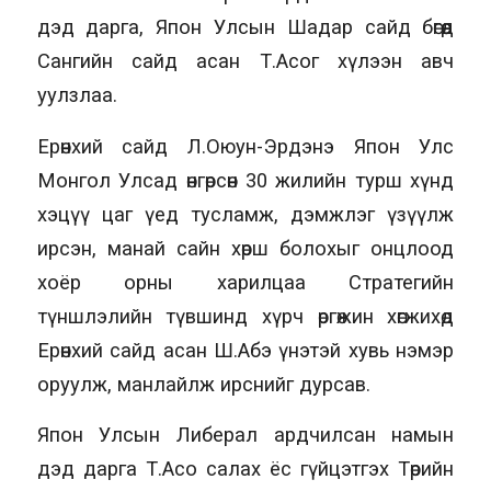
дэд дарга, Япон Улсын Шадар сайд бөгөөд
Сангийн сайд асан Т.Асог хүлээн авч
уулзлаа.
Ерөнхий сайд Л.Оюун-Эрдэнэ Япон Улс
Монгол Улсад өнгөрсөн 30 жилийн турш хүнд
хэцүү цаг үед тусламж, дэмжлэг үзүүлж
ирсэн, манай сайн хөрш болохыг онцлоод
хоёр орны харилцаа Стратегийн
түншлэлийн түвшинд хүрч өргөжин хөгжихөд
Ерөнхий сайд асан Ш.Абэ үнэтэй хувь нэмэр
оруулж, манлайлж ирснийг дурсав.
Япон Улсын Либерал ардчилсан намын
дэд дарга Т.Асо салах ёс гүйцэтгэх Төрийн