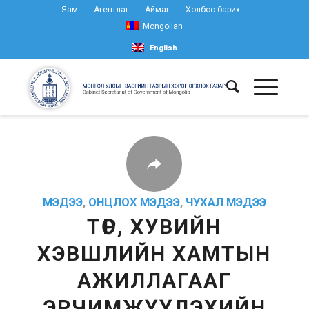
Яам
Агентлаг
Аймаг
Холбоо барих
Mongolian
English
МЭДЭЭ
,
ОНЦЛОХ МЭДЭЭ
,
ЧУХАЛ МЭДЭЭ
ТӨР, ХУВИЙН
ХЭВШЛИЙН ХАМТЫН
АЖИЛЛАГААГ
ЭРЧИМЖҮҮЛЭХИЙН