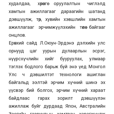
худалдаа, хөрөнгө оруулалтын чиглэлд
хамтын ажиллагааг дараагийн шатанд
дэвшүүлж, төр, хувийн хэвшлийн хамтын
ажиллагааг эрчимжүүлэхийн төлөө байгааг
онцлов.
Ерөнхий сайд Л.Оюун-Эрдэнэ дэлхийн улс
орнууд цаг уурын дулаарлын эсрэг,
нүүрсхүчлийн хийг бууруулах, улмаар
тэглэх бодлого барьж буй энэ үед Монгол
Улс ч дэвшилтэт технологи ашиглан
байгальд ээлтэй эрчим хүчний шинэ эх
үүсвэр бий болгох, эрчим хүчний хараат
байдлаас гарах зорилт дэвшүүлэн
ажиллаж буйг дурдаад Япон, Австралийн
Засгийн газруудын хамтран хэрэгжүүлж