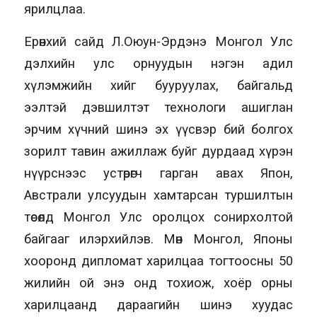
ярилцлаа.
Ерөнхий сайд Л.Оюун-Эрдэнэ Монгол Улс
дэлхийн улс орнуудын нэгэн адил
хүлэмжийн хийг бууруулах, байгальд
ээлтэй дэвшилтэт технологи ашиглан
эрчим хүчний шинэ эх үүсвэр бий болгох
зорилт тавин ажиллаж буйг дурдаад хүрэн
нүүрснээс устөрөгч гарган авах Япон,
Австрали улсуудын хамтарсан туршилтын
төсөлд Монгол Улс оролцох сонирхолтой
байгааг илэрхийлэв. Мөн Монгол, Японы
хооронд дипломат харилцаа тогтоосны 50
жилийн ой энэ онд тохиож, хоёр орны
харилцаанд дараагийн шинэ хуудас