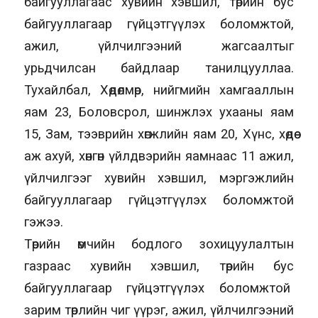
байгууллагаас хувийн хэвшил, төрийн бус
байгууллагаар гүйцэтгүүлэх боломжтой,
ажил, үйлчилгээний жагсаалтыг
урьдчилсан байдлаар танилцууллаа.
Тухайлбал, Хөдөлмөр, нийгмийн хамгааллын
яам 23, Боловсрол, шинжлэх ухааны яам
15, Зам, тээврийн хөгжлийн яам 20, Хүнс, хөдөө
аж ахуй, хөнгөн үйлдвэрийн яамнаас 11 ажил,
үйлчилгээг хувийн хэвшил, мэргэжлийн
байгууллагаар гүйцэтгүүлэх боломжтой
гэжээ.
Төрийн өмчийн бодлого зохицуулалтын
газраас хувийн хэвшил, төрийн бус
байгууллагаар гүйцэтгүүлэх боломжтой
зарим төрлийн чиг үүрэг, ажил, үйлчилгээний