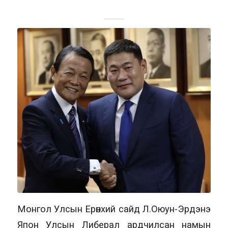
Монгол Улсын Ерөнхий сайд Л.Оюун-Эрдэнэ
Япон Улсын Либерал ардчилсан намын