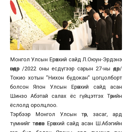
Монгол Улсын Ерөнхий сайд Л.Оюун-Эрдэнэ
өнөөдөр /2022 оны есдүгээр сарын 27-ны өдөр/
Токио хотын “Нихон бүдокан” цогцолборт
болсон Япон Улсын Ерөнхий сайд асан
Шинзо Абэтай салах ёс гүйцэтгэх Төрийн
ёслолд оролцлоо.
Тэрбээр Монгол Улсын төр, засаг, ард
түмнийг төлөөлөн Ерөнхий сайд асан Ш.Абэгийн