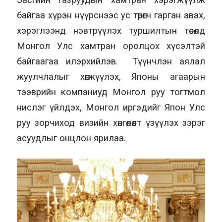
байгаа хүрэн нүүрснээс ус төрөгч гарган авах,
хэрэглээнд нэвтрүүлэх туршилтын төсөлд
Монгол Улс хамтран оролцох хүсэлтэй
байгаагаа илэрхийлэв. Түүнчлэн аялал
жуулчлалыг хөгжүүлэх, Японы агаарын
тээврийн компаниуд Монгол руу тогтмол
нислэг үйлдэх, Монгол иргэдийг Япон Улс
руу зорчиход визийн хөнгөлөлт үзүүлэх зэрэг
асуудлыг онцлон ярилаа.