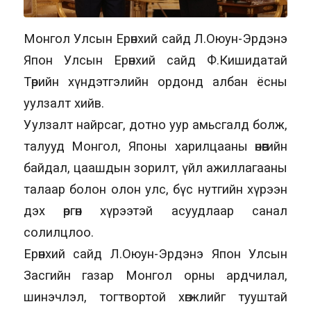
Монгол Улсын Ерөнхий сайд Л.Оюун-Эрдэнэ
Япон Улсын Ерөнхий сайд Ф.Кишидатай
Төрийн хүндэтгэлийн ордонд албан ёсны
уулзалт хийв.
Уулзалт найрсаг, дотно уур амьсгалд болж,
талууд Монгол, Японы харилцааны өнөөгийн
байдал, цаашдын зорилт, үйл ажиллагааны
талаар болон олон улс, бүс нутгийн хүрээн
дэх өргөн хүрээтэй асуудлаар санал
солилцлоо.
Ерөнхий сайд Л.Оюун-Эрдэнэ Япон Улсын
Засгийн газар Монгол орны ардчилал,
шинэчлэл, тогтвортой хөгжлийг тууштай