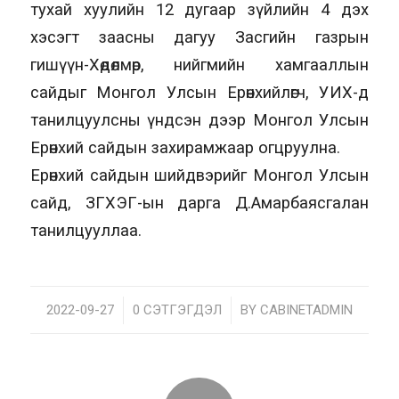
тухай хуулийн 12 дугаар зүйлийн 4 дэх
хэсэгт заасны дагуу Засгийн газрын
гишүүн-Хөдөлмөр, нийгмийн хамгааллын
сайдыг Монгол Улсын Ерөнхийлөгч, УИХ-д
танилцуулсны үндсэн дээр Монгол Улсын
Ерөнхий сайдын захирамжаар огцруулна.
Ерөнхий сайдын шийдвэрийг Монгол Улсын
сайд, ЗГХЭГ-ын дарга Д.Амарбаясгалан
танилцууллаа.
2022-09-27
/
0 СЭТГЭГДЭЛ
/
BY
CABINETADMIN