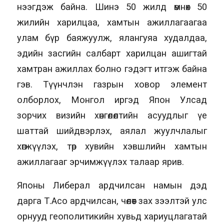
нээгдэж байна. Шинэ 50 жилд өмнөх 50
жилийн харилцаа, хамтын ажиллагаагаа
улам бүр баяжуулж, ялангуяа худалдаа,
эдийн засгийн салбарт харилцан ашигтай
хамтран ажиллах болно гэдэгт итгэж байна
гэв. Түүнчлэн газрын ховор элемент
олборлох, Монгол иргэд Япон Улсад
зорчих визийн хөнгөлөлтийн асуудлыг үе
шаттай шийдвэрлэх, аялал жуулчлалыг
хөгжүүлэх, төр хувийн хэвшлийн хамтын
ажиллагааг эрчимжүүлэх талаар ярив.
Японы Либерал ардчилсан намын дэд
дарга Т.Асо ардчилсан, чөлөөт зах зээлтэй улс
орнууд геополитикийн хувьд хариуцлагатай