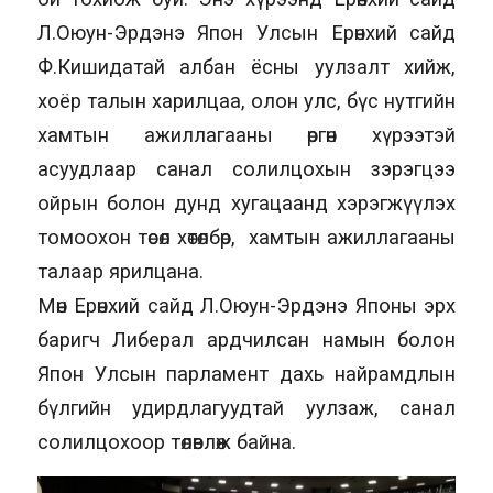
Л.Оюун-Эрдэнэ Япон Улсын Ерөнхий сайд
Ф.Кишидатай албан ёсны уулзалт хийж,
хоёр талын харилцаа, олон улс, бүс нутгийн
хамтын ажиллагааны өргөн хүрээтэй
асуудлаар санал солилцохын зэрэгцээ
ойрын болон дунд хугацаанд хэрэгжүүлэх
томоохон төсөл хөтөлбөр, хамтын ажиллагааны
талаар ярилцана.
Мөн Ерөнхий сайд Л.Оюун-Эрдэнэ Японы эрх
баригч Либерал ардчилсан намын болон
Япон Улсын парламент дахь найрамдлын
бүлгийн удирдлагуудтай уулзаж, санал
солилцохоор төлөвлөж байна.