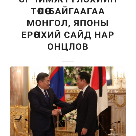
ТӨЛӨӨ БАЙГААГАА
МОНГОЛ, ЯПОНЫ
ЕРӨНХИЙ САЙД НАР
ОНЦЛОВ