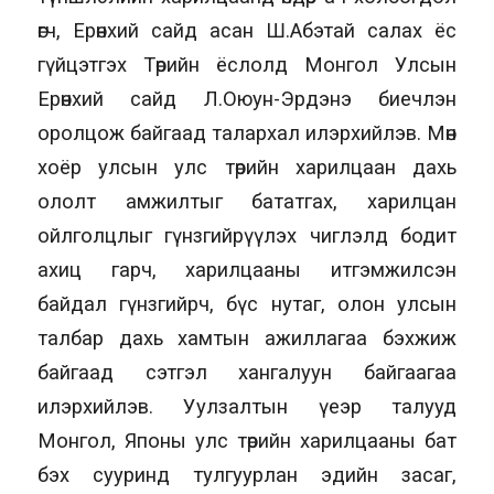
өгч, Ерөнхий сайд асан Ш.Абэтай салах ёс
гүйцэтгэх Төрийн ёслолд Монгол Улсын
Ерөнхий сайд Л.Оюун-Эрдэнэ биечлэн
оролцож байгаад талархал илэрхийлэв. Мөн
хоёр улсын улс төрийн харилцаан дахь
ололт амжилтыг бататгах, харилцан
ойлголцлыг гүнзгийрүүлэх чиглэлд бодит
ахиц гарч, харилцааны итгэмжилсэн
байдал гүнзгийрч, бүс нутаг, олон улсын
талбар дахь хамтын ажиллагаа бэхжиж
байгаад сэтгэл хангалуун байгаагаа
илэрхийлэв. Уулзалтын үеэр талууд
Монгол, Японы улс төрийн харилцааны бат
бэх сууринд тулгуурлан эдийн засаг,