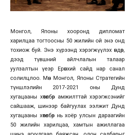
Монгол, Японы хооронд дипломат
харилцаа тогтоосны 50 жилийн ой энэ онд
тохиож буй. Энэ хүрээнд хэрэгжүүлэх өндөр,
дээд түвшний айлчлалын талаар
уулзалтын үеэр Ерөнхий сайд нар санал
солилцлоо. Мөн Монгол, Японы Стратегийн
түншлэлийн 2017-2021 оны Дунд
хугацааны хөтөлбөр амжилттай хэрэгжсэнийг
сайшааж, шинээр байгуулах ээлжит Дунд
хугацааны хөтөлбөр нь хоёр улсын дараагийн
50 жилийн харилцаа, хамтын ажиллагаа
шинэ агуулгаар баяжсан, олон салбарыг