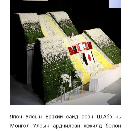
Япон Улсын Ерөнхий сайд асан Ш.Абэ нь
Монгол Улсын ардчилсан хөгжилд болон