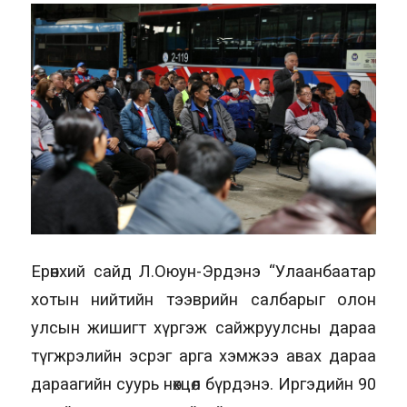
Ерөнхий сайд Л.Оюун-Эрдэнэ “Улаанбаатар
хотын нийтийн тээврийн салбарыг олон
улсын жишигт хүргэж сайжруулсны дараа
түгжрэлийн эсрэг арга хэмжээ авах дараа
дараагийн суурь нөхцөл бүрдэнэ. Иргэдийн 90