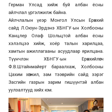
Герман Улсад хийж буй албан ёсны
айлчлал үргэлжилж байна.
Айлчлалын үеэр Монгол Улсын Ерөнхий
сайд Л.Оюун-Эрдэнэ ХБНГУ-ын Холбооны
Канцлер Олаф Шольцтой албан ёсны
хэлэлцээ хийж, хоёр талын харилцаа,
хамтын ажиллагааны асуудлаар ярилцана.
Түүнчлэн ХБНГУ-ын Ерөнхийлөгч
Ф.В.Штайнмайерт бараалхаж, Холбооны
Цахим хөгжил, зам тээврийн сайд зэрэг
Засгийн газрын зарим гишүүнтэй албан
уулзалтууд хийх юм.