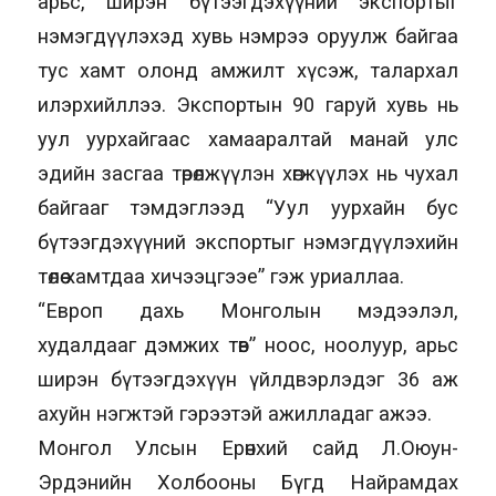
арьс, ширэн бүтээгдэхүүний экспортыг
нэмэгдүүлэхэд хувь нэмрээ оруулж байгаа
тус хамт олонд амжилт хүсэж, талархал
илэрхийллээ. Экспортын 90 гаруй хувь нь
уул уурхайгаас хамааралтай манай улс
эдийн засгаа төрөлжүүлэн хөгжүүлэх нь чухал
байгааг тэмдэглээд “Уул уурхайн бус
бүтээгдэхүүний экспортыг нэмэгдүүлэхийн
төлөө хамтдаа хичээцгээе” гэж уриаллаа.
“Европ дахь Монголын мэдээлэл,
худалдааг дэмжих төв” ноос, ноолуур, арьс
ширэн бүтээгдэхүүн үйлдвэрлэдэг 36 аж
ахуйн нэгжтэй гэрээтэй ажилладаг ажээ.
Монгол Улсын Ерөнхий сайд Л.Оюун-
Эрдэнийн Холбооны Бүгд Найрамдах