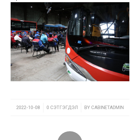
2022-10-08
/
0 СЭТГЭГДЭЛ
/
BY
CABINETADMIN