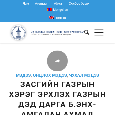
Яам
Агентлаг
Аймаг
Холбоо барих
Mongolian
English
МЭДЭЭ
,
ОНЦЛОХ МЭДЭЭ
,
ЧУХАЛ МЭДЭЭ
ЗАСГИЙН ГАЗРЫН
ХЭРЭГ ЭРХЛЭХ ГАЗРЫН
ДЭД ДАРГА Б.ЭНХ-
АМГАЛАН АХМАД