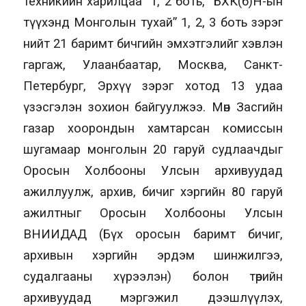
техникийн харилцаа” 1, 2 боть, “БХК(б)Н-ын
түүхэнд Монголын тухай” 1, 2, 3 боть зэрэг
нийт 21 баримт бичгийн эмхэтгэлийг хэвлэн
гаргаж, Улаанбаатар, Москва, Санкт-
Петербург, Эрхүү зэрэг хотод 13 удаа
үзэсгэлэн зохион байгуулжээ. Мөн Засгийн
газар хоорондын хамтарсан комиссын
шугамаар монголын 20 гаруй судлаачдыг
Оросын Холбооны Улсын архивуудад
ажиллуулж, архив, бичиг хэргийн 80 гаруй
ажилтныг Оросын Холбооны Улсын
ВНИИДАД (Бүх оросын баримт бичиг,
архивын хэргийн эрдэм шинжилгээ,
судалгааны хүрээлэн) болон төрийн
архивуудад мэргэжил дээшлүүлэх,