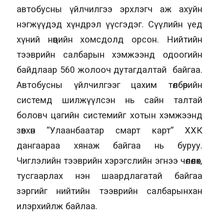
автобусны үйлчилгээ эрхлэгч аж ахуйн
нэгжүүдэд хүндрэл үүсгэдэг. Сүүлийн үед
хүний нөөцийн хомсдолд орсон. Нийтийн
тээврийн салбарын хэмжээнд одоогийн
байдлаар 560 жолооч дутагдалтай байгаа.
Автобусны үйлчилгээг цахим төлбөрийн
системд шилжүүлсэн нь сайн талтай
боловч цагийн системийг хотын хэмжээнд
зөвхөн “Улаанбаатар смарт карт” ХХК
дангаараа хянаж байгаа нь буруу.
Чиглэлийн тээврийн хэрэгслийн эгнээ чөлөөлөх,
тусгаарлах нэн шаардлагатай байгаа
зэргийг нийтийн тээврийн салбарынхан
илэрхийлж байлаа.