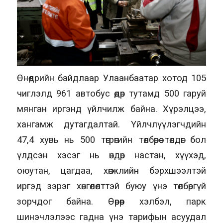
Өнөөдрийн байдлаар Улаанбаатар хотод 105
чиглэлд 961 автобус өдөр тутамд 500 гаруй
мянган иргэнд үйлчилж байна. Хүрэлцээ,
хангамж дутагдалтай. Үйлчлүүлэгчдийн
47,4 хувь нь 500 төгрөгийн төлбөрөө төлдөг бол
үлдсэн хэсэг нь өндөр настан, хүүхэд,
оюутан, цагдаа, хөгжлийн бэрхшээлтэй
иргэд зэрэг хөнгөлөлттэй буюу үнэ төлбөргүй
зорчдог байна. Өөрөөр хэлбэл, парк
шинэчлэлээс гадна үнэ тарифын асуудал