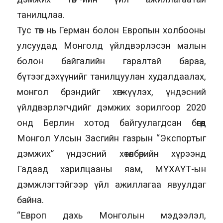
танилцлаа.
Тус төв нь Герман болон Европын холбооны
улсуудад Монголд үйлдвэрлэсэн малын
болон байгалийн гаралтай бараа,
бүтээгдэхүүнийг танилцуулан худалдаалах,
монгол брэндийг хөгжүүлэх, үндэсний
үйлдвэрлэгчдийг дэмжих зорилгоор 2020
онд Берлин хотод байгуулагдсан бөгөөд
Монгол Улсын Засгийн газрын “Экспортыг
дэмжих” үндэсний хөтөлбөрийн хүрээнд
Гадаад харилцааны яам, МҮХАҮТ-ын
дэмжлэгтэйгээр үйл ажиллагаа явуулдаг
байна.
“Европ дахь Монголын мэдээлэл,