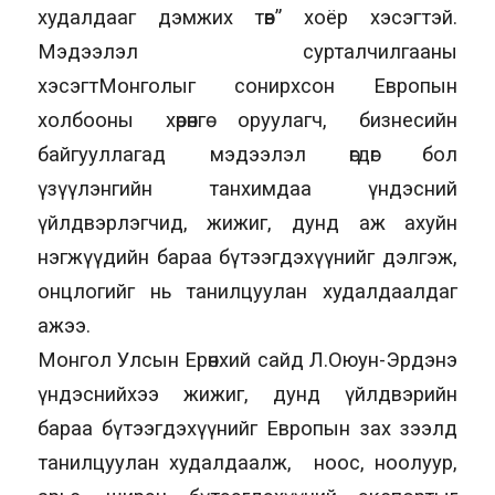
худалдааг дэмжих төв” хоёр хэсэгтэй.
Мэдээлэл сурталчилгааны
хэсэгтМонголыг сонирхсон Европын
холбооны хөрөнгө оруулагч, бизнесийн
байгууллагад мэдээлэл өгдөг бол
үзүүлэнгийн танхимдаа үндэсний
үйлдвэрлэгчид, жижиг, дунд аж ахуйн
нэгжүүдийн бараа бүтээгдэхүүнийг дэлгэж,
онцлогийг нь танилцуулан худалдаалдаг
ажээ.
Монгол Улсын Ерөнхий сайд Л.Оюун-Эрдэнэ
үндэснийхээ жижиг, дунд үйлдвэрийн
бараа бүтээгдэхүүнийг Европын зах зээлд
танилцуулан худалдаалж, ноос, ноолуур,