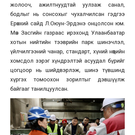
жолооч, ажилтнуудтай уулзаж санал,
бодлыг нь сонсохыг чухалчилсан гэдгээ
Ерөнхий сайд Л.Оюун-Эрдэнэ онцолсон юм.
Мөн Засгийн газраас ирэхонд Улаанбаатар
хотын нийтийн тээврийн парк шинэчлэл,
үйлчилгээний чанар, стандарт, хүний нөөцийн
хомсдол зэрэг хүндрэлтэй асуудал бүрийг
цогцоор нь шийдвэрлэж, шинэ түвшинд
хүргэх томоохон зорилтыг дэвшүүлж
байгааг танилцуулсан.