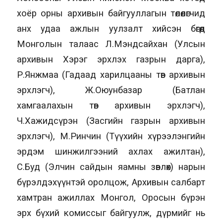
хоёр орны архивын байгууллагын төлөөлөгчид
анх удаа ажлын уулзалт хийсэн бөгөөд
Монголын талаас Л.Мэндсайхан (Улсын
архивын Хэрэг эрхлэх газрын дарга),
Р.Янжмаа (Гадаад харилцааны төв архивын
эрхлэгч), Ж.Оюунбазар (Батлан
хамгаалахын төв архивын эрхлэгч),
Ч.Хажидсүрэн (Засгийн газрын архивын
эрхлэгч), М.Ринчин (Түүхийн хүрээлэнгийн
эрдэм шинжилгээний ахлах ажилтан),
С.Буд (Элчин сайдын яамны зөвлөх) нарын
бүрэлдэхүүнтэй оролцож, Архивын салбарт
хамтран ажиллах Монгол, Оросын бүрэн
эрх бүхий комиссыг байгуулж, дүрмийг нь