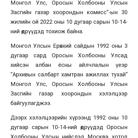
Монгол Улс, Оросын Холбооны Улсын
Засгийн газар хоорондын комисс”-ын 30
жилийн ой 2022 оны 10 дугаар сарын 10-14-
ний өдрүүдэд тохиож байна.
Монгол Улсын Ерөнхий сайдын 1992 оны 3
дугаар сард Оросын Холбооны Улсад
хийсэн албан ёсны айлчлалын үеэр
“Архивын салбарт хамтран ажиллах тухай”
Монгол Улс, Оросын Холбооны Улсын
Засгийн газар хоорондын хэлэлцээр
байгуулагджээ.
Дээрх хэлэлцээрийн хүрээнд 1992 оны 10
дугаар сарын 10-14-ний өдрүүдэд Оросын
Холбооны Улсын нийслэл Москва хотод