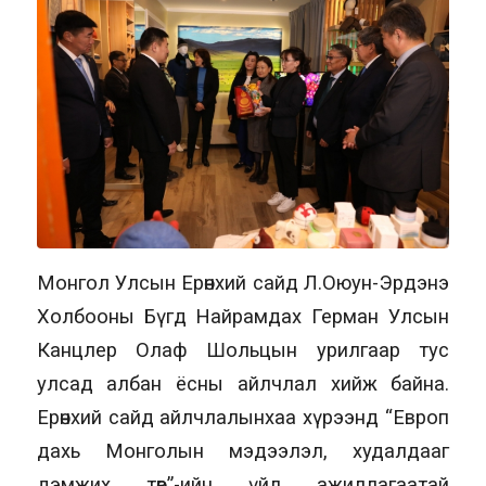
Монгол Улсын Ерөнхий сайд Л.Оюун-Эрдэнэ
Холбооны Бүгд Найрамдах Герман Улсын
Канцлер Олаф Шольцын урилгаар тус
улсад албан ёсны айлчлал хийж байна.
Ерөнхий сайд айлчлалынхаа хүрээнд “Европ
дахь Монголын мэдээлэл, худалдааг
дэмжих төв”-ийн үйл ажиллагаатай