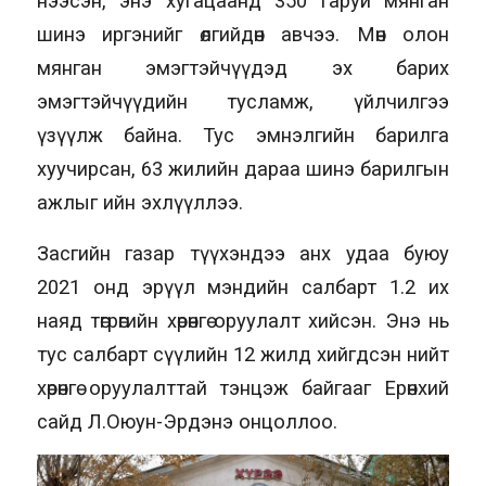
нээсэн, энэ хугацаанд 350 гаруй мянган
шинэ иргэнийг өлгийдөн авчээ. Мөн олон
мянган эмэгтэйчүүдэд эх барих
эмэгтэйчүүдийн тусламж, үйлчилгээ
үзүүлж байна. Тус эмнэлгийн барилга
хуучирсан, 63 жилийн дараа шинэ барилгын
ажлыг ийн эхлүүллээ.
Засгийн газар түүхэндээ анх удаа буюу
2021 онд эрүүл мэндийн салбарт 1.2 их
наяд төгрөгийн хөрөнгө оруулалт хийсэн. Энэ нь
тус салбарт сүүлийн 12 жилд хийгдсэн нийт
хөрөнгө оруулалттай тэнцэж байгааг Ерөнхий
сайд Л.Оюун-Эрдэнэ онцоллоо.