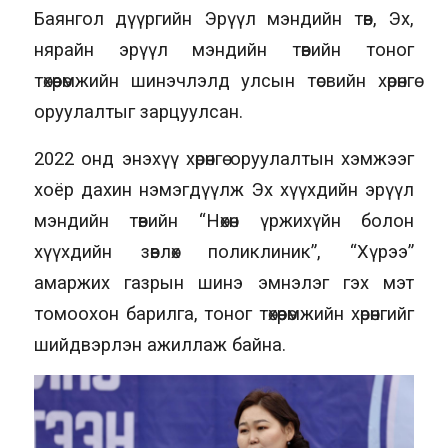
Баянгол дүүргийн Эрүүл мэндийн төв, Эх,
нярайн эрүүл мэндийн төвийн тоног
төхөөрөмжийн шинэчлэлд улсын төсвийн хөрөнгө
оруулалтыг зарцуулсан.
2022 онд энэхүү хөрөнгө оруулалтын хэмжээг
хоёр дахин нэмэгдүүлж Эх хүүхдийн эрүүл
мэндийн төвийн “Нөхөн үржихүйн болон
хүүхдийн зөвлөх поликлиник”, “Хүрээ”
амаржих газрын шинэ эмнэлэг гэх мэт
томоохон барилга, тоног төхөөрөмжийн хөрөнгийг
шийдвэрлэн ажиллаж байна.