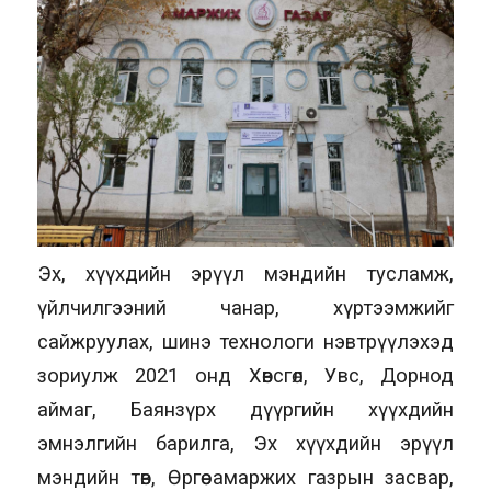
Эх, хүүхдийн эрүүл мэндийн тусламж,
үйлчилгээний чанар, хүртээмжийг
сайжруулах, шинэ технологи нэвтрүүлэхэд
зориулж 2021 онд Хөвсгөл, Увс, Дорнод
аймаг, Баянзүрх дүүргийн хүүхдийн
эмнэлгийн барилга, Эх хүүхдийн эрүүл
мэндийн төв, Өргөө амаржих газрын засвар,