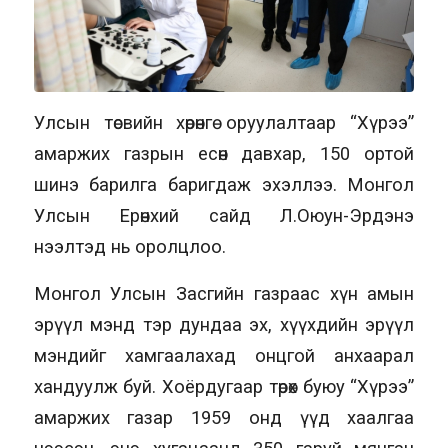
Улсын төсвийн хөрөнгө оруулалтаар “Хүрээ”
амаржих газрын есөн давхар, 150 ортой
шинэ барилга баригдаж эхэллээ. Монгол
Улсын Ерөнхий сайд Л.Оюун-Эрдэнэ
нээлтэд нь оролцлоо.
Монгол Улсын Засгийн газраас хүн амын
эрүүл мэнд тэр дундаа эх, хүүхдийн эрүүл
мэндийг хамгаалахад онцгой анхаарал
хандуулж буй. Хоёрдугаар төрөх буюу “Хүрээ”
амаржих газар 1959 онд үүд хаалгаа