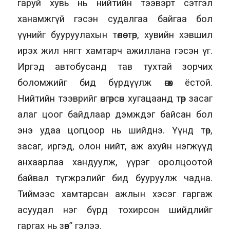
гаруй хувь нь нийтийн тээвэрт сэтгэл
ханамжгүй гэсэн судалгаа байгаа бол
үүнийг бууруулахын төлөө төр, хувийн хэвшил
ирэх жил нягт хамтарч ажиллана гэсэн үг.
Иргэд автобусанд тав тухтай зорчих
боломжийг бид бүрдүүлж өгөх ёстой.
Нийтийн тээврийг өнгөрсөн хугацаанд төр засаг
алаг цоог байдлаар дэмждэг байсан бол
энэ удаа цогцоор нь шийднэ. Үүнд төр,
засаг, иргэд, олон нийт, аж ахуйн нэгжүүд
анхаарлаа хандуулж, үүрэг оролцоотой
байвал түгжрэлийг бид бууруулж чадна.
Тиймээс хамтарсан ажлын хэсэг гаргаж
асуудал нэг бүрд тохирсон шийдлийг
гаргах нь зөв” гэлээ.