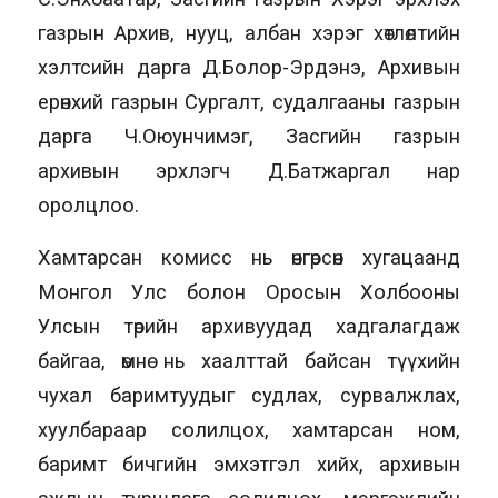
газрын Архив, нууц, албан хэрэг хөтлөлтийн
хэлтсийн дарга Д.Болор-Эрдэнэ, Архивын
ерөнхий газрын Сургалт, судалгааны газрын
дарга Ч.Оюунчимэг, Засгийн газрын
архивын эрхлэгч Д.Батжаргал нар
оролцлоо.
Хамтарсан комисс нь өнгөрсөн хугацаанд
Монгол Улс болон Оросын Холбооны
Улсын төрийн архивуудад хадгалагдаж
байгаа, өмнө нь хаалттай байсан түүхийн
чухал баримтуудыг судлах, сурвалжлах,
хуулбараар солилцох, хамтарсан ном,
баримт бичгийн эмхэтгэл хийх, архивын