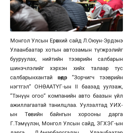
Монгол Улсын Ерөнхий сайд Л.Оюун-Эрдэнэ
Улаанбаатар хотын автозамын түгжрэлийг
бууруулах, нийтийн тээврийн салбарын
шинэчлэлийг хэрхэн хийх талаар тус
салбарынхантай өнөөдөр “Зорчигч тээврийн
нэгтгэл” ОНӨААТҮГ-ын II баазад уулзаж,
“Тэнүүн огоо” компанийн авто баазын үйл
ажиллагаатай танилцлаа. Уулзалтад УИХ-
ын Төсвийн байнгын хорооны дарга
Г.Тэмүүлэн, Монгол Улсын сайд, ЗГХЭГ-ын
дарга Д.Амарбаясгалан, Улаанбаатар