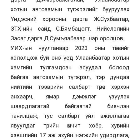
хотын автозамын түгжрэлийг бууруулах
Үндэсний хорооны дарга Ж.Сүхбаатар,
ЗТХ-ийн сайд С.Бямбацогт, Нийслэлийн
Засаг дарга Д.Сумъяабазар нар оролцов.
УИХ-ын чуулганаар 2023 оны төсвийг
хэлэлцэж буй энэ үед Улаанбаатар хотын
хамгийн тулгамдсан асуудал болоод
байгаа автозамын түгжрэл, тэр дундаа
нийтийн тээврийн салбарт төрөөс хэрхэн
анхаарч, ямар дэмжлэг үзүүлэх
шаардлагатай байгаатай биечлэн
танилцаж, тус салбарт үйл ажиллагаа
явуулдаг төрийн өмчит хоёр, хувийн
хэвшлийн 17 аж ахуйн нэгжийн удирдлага,