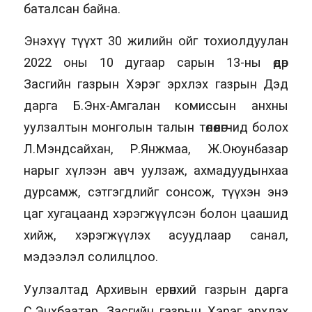
баталсан байна.
Энэхүү түүхт 30 жилийн ойг тохиолдуулан
2022 оны 10 дугаар сарын 13-ны өдөр
Засгийн газрын Хэрэг эрхлэх газрын Дэд
дарга Б.Энх-Амгалан комиссын анхны
уулзалтын монголын талын төлөөлөгчид болох
Л.Мэндсайхан, Р.Янжмаа, Ж.Оюунбазар
нарыг хүлээн авч уулзаж, ахмадуудынхаа
дурсамж, сэтгэгдлийг сонсож, түүхэн энэ
цаг хугацаанд хэрэгжүүлсэн болон цаашид
хийж, хэрэгжүүлэх асуудлаар санал,
мэдээлэл солилцлоо.
Уулзалтад Архивын ерөнхий газрын дарга
С.Энхбаатар, Засгийн газрын Хэрэг эрхлэх