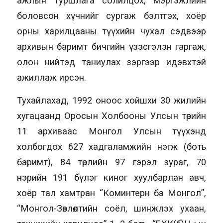
ажлын туршлага солилцох, мэргэжлийн
боловсон хүчнийг сургаж бэлтгэх, хоёр
орны харилцааны түүхийн чухал сэдвээр
архивын баримт бичгийн үзэсгэлэн гаргаж,
олон нийтэд таниулах зэргээр идэвхтэй
ажиллаж ирсэн.
Тухайлахад, 1992 оноос хойшхи 30 жилийн
хугацаанд Оросын Холбооны Улсын төрийн
11 архиваас Монгол Улсын түүхэнд
холбогдох 627 хадгаламжийн нэгж (боть
баримт), 84 төрлийн 97 гэрэл зураг, 70
нэрийн 191 бүлэг киног хуулбарлан авч,
хоёр тал хамтран “Коминтерн ба Монгол”,
“Монгол-Зөвлөлтийн соёл, шинжлэх ухаан,