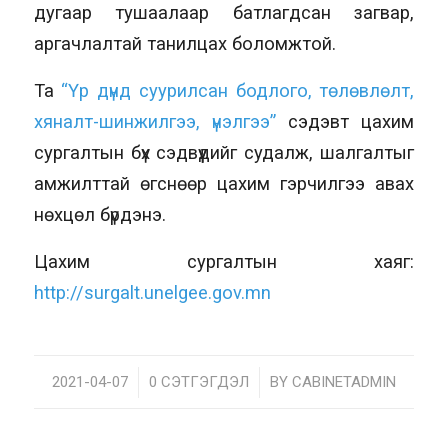
дугаар тушаалаар батлагдсан загвар,
аргачлалтай танилцах боломжтой.
Та
“Үр дүнд суурилсан бодлого, төлөвлөлт,
хяналт-шинжилгээ, үнэлгээ”
сэдэвт цахим
сургалтын бүх сэдвүүдийг судалж, шалгалтыг
амжилттай өгснөөр цахим гэрчилгээ авах
нөхцөл бүрдэнэ.
Цахим сургалтын хаяг:
http://surgalt.unelgee.gov.mn
2021-04-07
/
0 СЭТГЭГДЭЛ
/
BY
CABINETADMIN