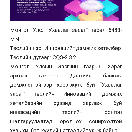
Монгол Улс: “Ухаалаг засаг” төсөл 5483-
MN
Төслийн нэр: Инновацийг дэмжих хөтөлбөр
Төслийн дугаар: CQS-2.3.2
Монгол Улсын Засгийн газрын Хэрэг
эрхлэх газраас Дэлхийн банкны
дэмжлэгтэйгээр хэрэгжүүлж буй “Ухаалаг
засаг” төслийн Инновацийг дэмжих
хөтөлбөрийн хүрээнд зарлаж буй
инновацийн төслийн сонгон
шалгаруулалтад оролцох сонирхолтой
хувь хүн, баг, хуулийн этгээдийг урьж байна.