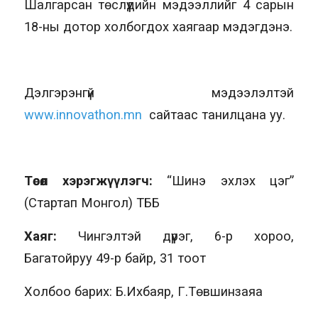
Шалгарсан төслүүдийн мэдээллийг 4 сарын
18-ны дотор холбогдох хаягаар мэдэгдэнэ.
Дэлгэрэнгүй мэдээлэлтэй
www.innovathon.mn
сайтаас танилцана уу.
Төсөл хэрэгжүүлэгч:
“Шинэ эхлэх цэг”
(Стартап Монгол) ТББ
Хаяг:
Чингэлтэй дүүрэг, 6-р хороо,
Багатойруу 49-р байр, 31 тоот
Холбоо барих: Б.Ихбаяр, Г.Төвшинзаяа