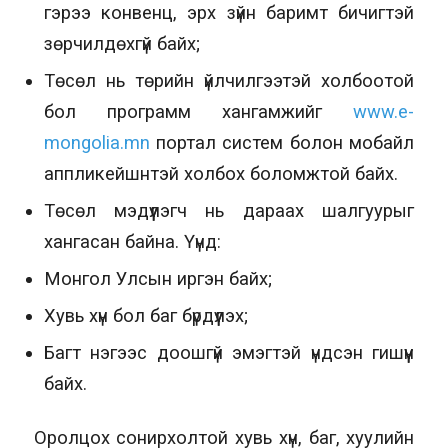
гэрээ конвенц, эрх зүйн баримт бичигтэй
зөрчилдөхгүй байх;
Төсөл нь төрийн үйлчилгээтэй холбоотой
бол программ хангамжийг
www.e-
mongolia.mn
портал систем болон мобайл
аппликейшнтэй холбох боломжтой байх.
Төсөл мэдүүлэгч нь дараах шалгуурыг
хангасан байна. Үүнд:
Монгол Улсын иргэн байх;
Хувь хүн бол баг бүрдүүлэх;
Багт нэгээс доошгүй эмэгтэй үндсэн гишүүн
байх.
Оролцох сонирхолтой хувь хүн, баг, хуулийн