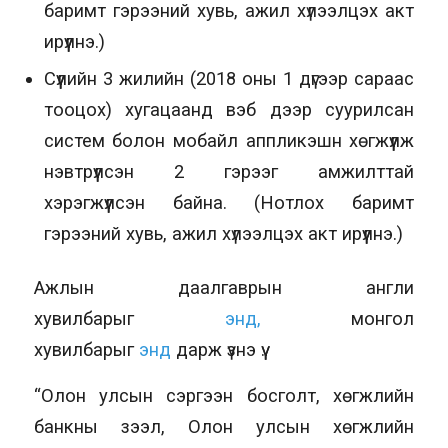
баримт гэрээний хувь, ажил хүлээлцэх акт
ирүүлнэ.)
Сүүлийн 3 жилийн (2018 оны 1 дүгээр сараас
тооцох) хугацаанд вэб дээр суурилсан
систем болон мобайл аппликэшн хөгжүүлж
нэвтрүүлсэн 2 гэрээг амжилттай
хэрэгжүүлсэн байна. (Нотлох баримт
гэрээний хувь, ажил хүлээлцэх акт ирүүлнэ.)
Ажлын даалгаврын англи
хувилбарыг
энд,
монгол
хувилбарыг
энд
дарж үзнэ үү.
“Олон улсын сэргээн босголт, хөгжлийн
банкны зээл, Олон улсын хөгжлийн