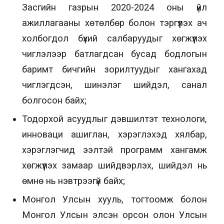
Засгийн газрын 2020-2024 оны үйл
ажиллагааны хөтөлбөр болон тэргүүлэх ач
холбогдол бүхий салбаруудыг хөгжүүлэх
чиглэлээр батлагдсан бусад бодлогын
баримт бичгийн зорилтуудыг хангахад
чиглэгдсэн, шинэлэг шийдэл, санал
болгосон байх;
Тодорхой асуудлыг дэвшилтэт технологи,
инноваци ашиглан, хэрэглэхэд хялбар,
хэрэглэгчид ээлтэй программ хангамж
хөгжүүлэх замаар шийдвэрлэх, шийдэл нь
өмнө нь нэвтрээгүй байх;
Монгол Улсын хууль, тогтоомж болон
Монгол Улсын элсэн орсон олон Улсын