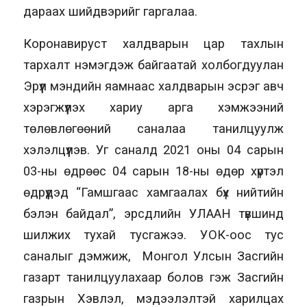
дараах шийдвэрийг гаргалаа.
Коронавируст халдварын цар тахлын
тархалт нэмэгдэж байгаатай холбогдуулан
Эрүүл мэндийн яамнаас халдварын эсрэг авч
хэрэгжүүлэх хариу арга хэмжээний
төлөвлөгөөний саналаа танилцуулж
хэлэлцүүлэв. Уг саналд 2021 оны 04 сарын
03-ны өдрөөс 04 сарын 18-ны өдөр хүртэл
өдрүүдэд “Гамшгаас хамгаалах бүх нийтийн
бэлэн байдал”, эрсдлийн УЛААН түвшинд
шилжих тухай тусгажээ. УОК-оос тус
саналыг дэмжиж, Монгол Улсын Засгийн
газарт танилцуулахаар болов гэж Засгийн
газрын Хэвлэл, мэдээлэлтэй харилцах