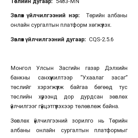
Төслийн дугаар:
5483-MN
Зөвлөх үйлчилгээний нэр:
Төрийн албаны
онлайн сургалтын платформ хөгжүүлэх.
Зөвлөх үйлчилгээний дугаар:
CQS-2.5.6
Монгол Улсын Засгийн газар Дэлхийн
банкны санхүүжилтээр “Ухаалаг засаг”
төслийг хэрэгжүүлж байгаа бөгөөд тус
төслийн хүрээнд дор дурдсан зөвлөх
үйлчилгээг гүйцэтгүүлэхээр төлөвлөж байна.
Зөвлөх үйлчилгээний зорилго нь Төрийн
албаны онлайн сургалтын платформыг