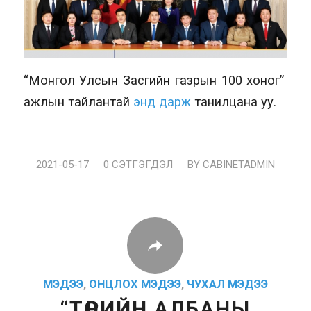
“Монгол Улсын Засгийн газрын 100 хоног”
ажлын тайлантай
энд дарж
танилцана уу.
2021-05-17
/
0 СЭТГЭГДЭЛ
/
BY
CABINETADMIN
МЭДЭЭ
,
ОНЦЛОХ МЭДЭЭ
,
ЧУХАЛ МЭДЭЭ
“ТӨРИЙН АЛБАНЫ