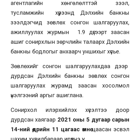
агентлагийн хөнгөлөлттэй зээл,
тусламжийн хүрээнд Дэлхийн банкны
зээлдэгчид зөвлөх сонгон шалгаруулах,
ажиллуулах журмын 1.9 дүгээрт заасан
ашиг сонирхлын зөрчлийн талаарх Дэлхийн
банкны бодлогыг анхаарч уншихыг хүсье.
Зөвлөхийг сонгон шалгаруулахдаа дээр
дурдсан Дэлхийн банкны зөвлөх сонгон
шалгаруулах журамд заасан хосолмол
үнэлгээний аргыг ашиглана.
Сонирхол илэрхийлэх хүсэлтээ доор
дурдсан хаягаар
2021 оны 5 дугаар сарын
14-ний өдрийн 11 цагаас өмнө
цаасан эсвэл
цахим хувилбараар ирүүлнэ үү.