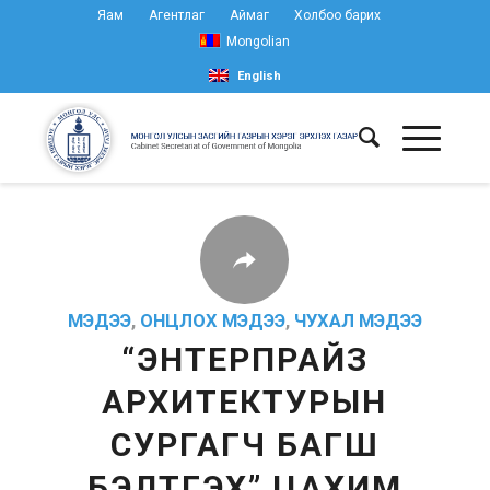
Яам
Агентлаг
Аймаг
Холбоо барих
Mongolian
English
МЭДЭЭ
,
ОНЦЛОХ МЭДЭЭ
,
ЧУХАЛ МЭДЭЭ
“ЭНТЕРПРАЙЗ
АРХИТЕКТУРЫН
СУРГАГЧ БАГШ
БЭЛТГЭХ” ЦАХИМ