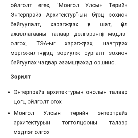
ойлголт өгөх, “Монгол Улсын Төрийн
Энтерпрайз Архитектур”-ын бүтэц зохион
байгуулалт, хэрэгжүүлэх үе шат, үйл
ажиллагааны талаар дэлгэрэнгүй мэдлэг
олгох, ТЭА-ыг хэрэгжүүлэх, нэвтрүүлэх
мэргэжилтнүүдэд зориулж сургалт зохион
байгуулах чадвар эзэмшүүлэхэд оршино.
Зорилт
Энтерпрайз архитектурын онолын талаар
цогц ойлголт өгөх
Монгол Улсын төрийн энтерпрайз
архитектурын тогтолцооны талаар
мэдлэг олгох