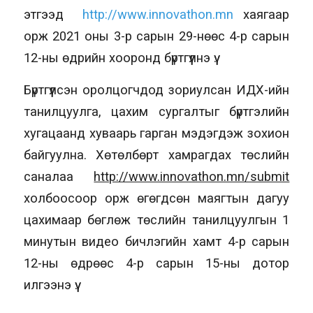
этгээд
http://www.innovathon.mn
хаягаар
орж 2021 оны 3-р сарын 29-нөөс 4-р сарын
12-ны өдрийн хооронд бүртгүүлнэ үү.
Бүртгүүлсэн оролцогчдод зориулсан ИДХ-ийн
танилцуулга, цахим сургалтыг бүртгэлийн
хугацаанд хуваарь гарган мэдэгдэж зохион
байгуулна. Хөтөлбөрт хамрагдах төслийн
саналаа
http://www.innovathon.mn/submit
холбоосоор орж өгөгдсөн маягтын дагуу
цахимаар бөглөж төслийн танилцуулгын 1
минутын видео бичлэгийн хамт 4-р сарын
12-ны өдрөөс 4-р сарын 15-ны дотор
илгээнэ үү.