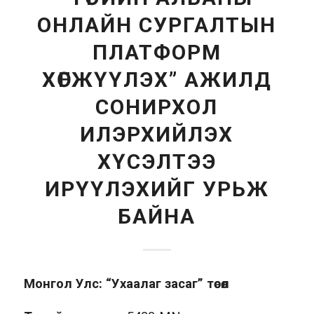
ОНЛАЙН СУРГАЛТЫН
ПЛАТФОРМ
ХӨГЖҮҮЛЭХ” АЖИЛД
СОНИРХОЛ
ИЛЭРХИЙЛЭХ
ХҮСЭЛТЭЭ
ИРҮҮЛЭХИЙГ УРЬЖ
БАЙНА
Монгол Улс: “Ухаалаг засаг” төсөл