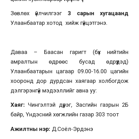
Зөвлөх үйлчилгээг
3 сарын хугацаанд
Улаанбаатар хотод хийж гүйцэтгэнэ.
Даваа – Баасан гаригт (бүх нийтийн
амралтын өдрөөс бусад өдрүүдэд)
Улаанбаатарын цагаар 09.00-16.00 цагийн
хооронд дор дурдсан хаягаар холбогдож
дэлгэрэнгүй мэдээллийг авна уу:
Хаяг:
Чингэлтэй дүүрэг, Засгийн газрын 2Б
байр, Үндэсний хөгжлийн газар 303 тоот
Ажилтны нэр:
Д.Соёл-Эрдэнэ