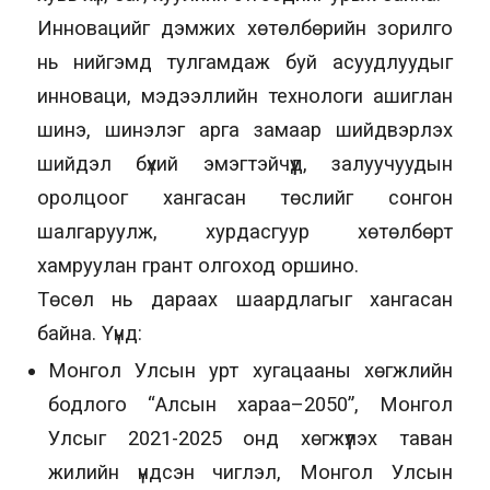
Инновацийг дэмжих хөтөлбөрийн зорилго
нь нийгэмд тулгамдаж буй асуудлуудыг
инноваци, мэдээллийн технологи ашиглан
шинэ, шинэлэг арга замаар шийдвэрлэх
шийдэл бүхий эмэгтэйчүүд, залуучуудын
оролцоог хангасан төслийг сонгон
шалгаруулж, хурдасгуур хөтөлбөрт
хамруулан грант олгоход оршино.
Төсөл нь дараах шаардлагыг хангасан
байна. Үүнд:
Монгол Улсын урт хугацааны хөгжлийн
бодлого “Алсын хараа–2050”, Монгол
Улсыг 2021-2025 онд хөгжүүлэх таван
жилийн үндсэн чиглэл, Монгол Улсын