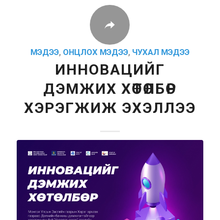
МЭДЭЭ
,
ОНЦЛОХ МЭДЭЭ
,
ЧУХАЛ МЭДЭЭ
ИННОВАЦИЙГ
ДЭМЖИХ ХӨТӨЛБӨР
ХЭРЭГЖИЖ ЭХЭЛЛЭЭ