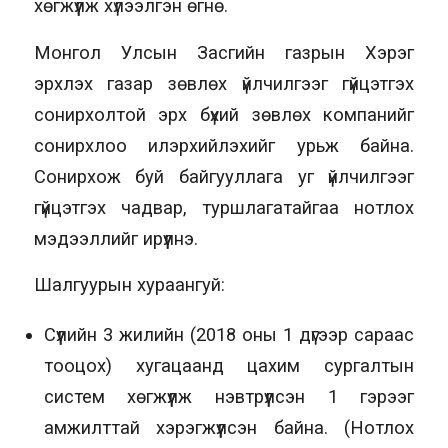
хөгжүүлж хүлээлгэн өгнө.
Монгол Улсын Засгийн газрын Хэрэг
эрхлэх газар зөвлөх үйлчилгээг гүйцэтгэх
сонирхолтой эрх бүхий зөвлөх компанийг
сонирхлоо илэрхийлэхийг урьж байна.
Сонирхож буй байгууллага уг үйлчилгээг
гүйцэтгэх чадвар, туршлагатайгаа нотлох
мэдээллийг ирүүлнэ.
Шалгуурын хураангуй:
Сүүлийн 3 жилийн (2018 оны 1 дүгээр сараас
тооцох) хугацаанд цахим сургалтын
систем хөгжүүлж нэвтрүүлсэн 1 гэрээг
амжилттай хэрэгжүүлсэн байна. (Нотлох