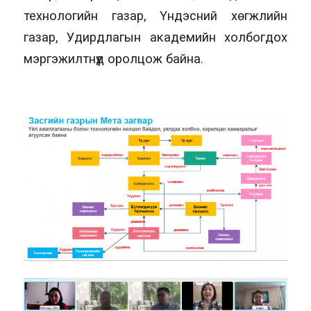
технологийн газар, Үндэсний хөгжлийн
газар, Удирдлагын академийн холбогдох
мэргэжилтнүүд оролцож байна.