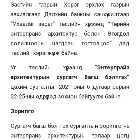
Засгийн газрын Хэрэг эрхлэх газрын
захиалгаар Дэлхийн банкны санхүүжилтээр
“Ухаалаг засаг” төслийн хүрээнд “Төрийн
энтерпрайз архитектур болон Өгөгдөл
солилцооны нэгдсэн тогтолцоо” дэд
төслийг хэрэгжүүлж байна.
Уг төслийн хүрээнд
“Энтерпрайз
архитектурын сургагч багш бэлтгэх”
цахим сургалтыг 2021 оны 6 дугаар сарын
22-25-ны өдрүүдэд зохион байгуулж байна.
Зорилго
Сургагч багш бэлтгэх сургалтын зорилго нь
энтерпрайз архитектурын талаар цогц