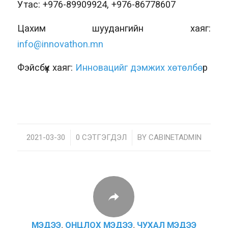
Утас: +976-89909924, +976-86778607
Цахим шуудангийн хаяг:
info@innovathon.mn
Фэйсбүүк хаяг:
Инновацийг дэмжих хөтөлбө
р
2021-03-30
/
0 СЭТГЭГДЭЛ
/
BY
CABINETADMIN
МЭДЭЭ
,
ОНЦЛОХ МЭДЭЭ
,
ЧУХАЛ МЭДЭЭ