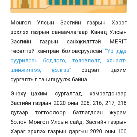
Монгол Улсын Засгийн газрын Хэрэг
эрхлэх газрын санаачлагаар Канад Улсын
Засгийн газрын санхүүжилттэй MERIT
төсөлтэй хамтран боловсруулсан
“Үр дүнд
суурилсан бодлого, төлөвлөлт, хяналт-
шинжилгээ, үнэлгээ”
сэдэвт цахим
сургалтыг танилцуулж байна.
Энэхүү цахим сургалтад хамрагдснаар
Засгийн газрын 2020 оны 206, 216, 217, 218
дугаар тогтоолоор батлагдсан журам
болон Монгол Улсын сайд, Засгийн газрын
Хэрэг эрхлэх газрын даргын 2020 оны 100