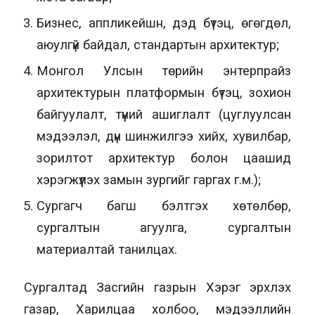
Бизнес, аппликейшн, дэд бүтэц, өгөгдөл,
аюулгүй байдал, стандартын архитектур;
Монгол Улсын төрийн энтерпрайз
архитектурын платформын бүтэц, зохион
байгуулалт, түүний ашиглалт (цуглуулсан
мэдээлэл, дүн шинжилгээ хийх, хувилбар,
зорилтот архитектур болон цаашид
хэрэгжүүлэх замын зургийг гаргах г.м.);
Сургагч багш бэлтгэх хөтөлбөр,
сургалтын агуулга, сургалтын
материалтай танилцах.
Сургалтад Засгийн газрын Хэрэг эрхлэх
газар, Харилцаа холбоо, мэдээллийн