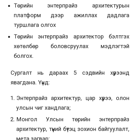
Төрийн энтерпрайз архитектурын
платформ дээр ажиллах дадлага
туршлага олгох
Төрийн энтерпрайз архитектор бэлтгэх
хөтөлбөр боловсруулах мэдлэгтэй
болгох.
Сургалт нь дараах 5 сэдвийн хүрээнд
явагдана. Үүнд:
Энтерпрайз архитектур, цар хүрээ, олон
улсын чиг хандлага;
Монгол Улсын төрийн энтерпрайз
архитектур, түүний бүтэц зохион байгуулалт,
мета загвар;