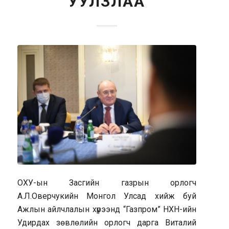
УУЛЗЛАА
ОХУ-ын Засгийн газрын орлогч
А.Л.Оверчукийн Монгол Улсад хийж буй
Ажлын айлчлалын хүрээнд “Газпром” НХН-ийн
Удирдах зөвлөлийн орлогч дарга Виталий