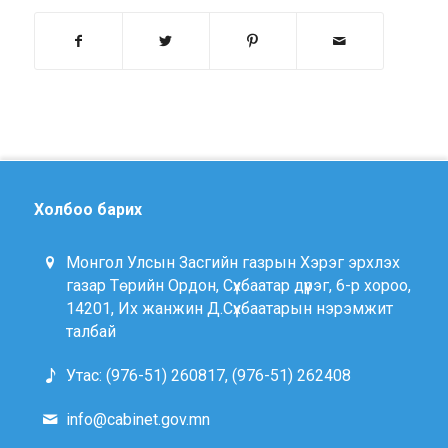
Холбоо барих
Монгол Улсын Засгийн газрын Хэрэг эрхлэх
газар Төрийн Ордон, Сүхбаатар дүүрэг, 6-р хороо,
14201, Их жанжин Д.Сүхбаатарын нэрэмжит
талбай
Утас: (976-51) 260817, (976-51) 262408
info@cabinet.gov.mn