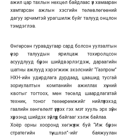
ажил цар тахлын нөхцөл байдлаас үл хамааран
хамтарсан ажлын хэсгийн төлөвлөгөөний
дагуу эрчимтэй урагшилж буйг талууд онцлон
тэмдэглэв.
Өнгөрсөн гуравдугаар сард болсон уулзалтын
үеэр талуудын ярилцаж тохиролцсон
асуудлууд бүрэн шийдвэрлэгдэж, дараагийн
шатны ажлууд хэрэгжиж эхэлснийг “Газпром”
НХН-ийн удирдлага дурдаад, цаашид тусгай
зориулалтын компанийн ажиллах хүчний
квотыг тогтоох, мөн төсөлд шаардлагатай
техник, тоног төхөөрөмжийг нийлүүлэхэд
гаалийн хөнгөлөлт үзүүлэх гэх мэт хууль эрх зүйн
хүрээнд шийдэх зүйлүүд байгааг хэлж байлаа.
Хоёр орны хооронд хөгжүүлж буй “Иж бүрэн
стратегийн түншлэл”-ийг баяжуулан