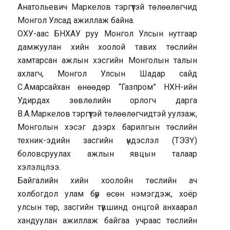
Анатольевич Маркелов тэргүүтэй төлөөлөгчид
Монгол Улсад ажиллаж байна.
ОХУ-аас БНХАУ руу Монгол Улсын нутгаар
дамжуулан хийн хоолой тавих төслийн
хамтарсан ажлын хэсгийн Монголын талын
ахлагч, Монгол Улсын Шадар сайд
С.Амарсайхан өнөөдөр “Газпром” НХН-ийн
Удирдах зөвлөлийн орлогч дарга
В.А.Маркелов тэргүүтэй төлөөлөгчидтэй уулзаж,
Монголын хэсэг дээрх барилгын төслийн
техник-эдийн засгийн үндэслэл (ТЭЗҮ)
боловсруулах ажлын явцын талаар
хэлэлцлээ.
Байгалийн хийн хоолойн төслийн ач
холбогдол улам бүр өсөн нэмэгдэж, хоёр
улсын төр, засгийн түвшинд онцгой анхаарал
хандуулан ажиллаж байгаа учраас төслийн