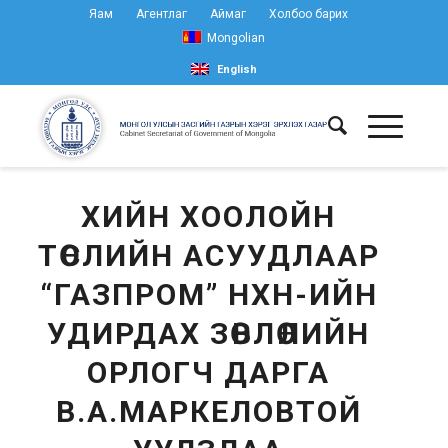
Яам
Агентлаг
Аймаг
Холбоо барих
Mongolian
English
ХИЙН ХООЛОЙН
ТӨСЛИЙН АСУУДЛААР
“ГАЗПРОМ” НХН-ИЙН
УДИРДАХ ЗӨВЛӨЛИЙН
ОРЛОГЧ ДАРГА
В.А.МАРКЕЛОВТОЙ