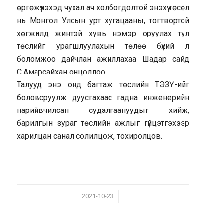
өргөжүүлэхэд чухал ач холбогдолтой энэхүү төсөл
нь Монгол Улсын урт хугацааны, тогтвортой
хөгжилд жинтэй хувь нэмэр оруулах тул
төслийг урагшлуулахын төлөө бүхий л
боломжоо дайчлан ажиллахаа Шадар сайд
С.Амарсайхан онцоллоо.
Талууд энэ онд багтаж төслийн ТЭЗҮ-ийг
боловсруулж дуусгахаас гадна инженерийн
нарийвчилсан судалгаануудыг хийж,
барилгын зураг төслийн ажлыг гүйцэтгэхээр
харилцан санал солилцож, тохиролцов.
/
2021-10-23