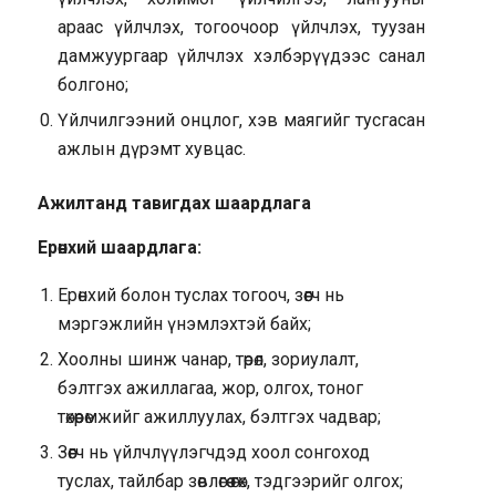
араас үйлчлэх, тогоочоор үйлчлэх, туузан
дамжуургаар үйлчлэх хэлбэрүүдээс санал
болгоно;
Үйлчилгээний онцлог, хэв маягийг тусгасан
ажлын дүрэмт хувцас.
Ажилтанд тавигдах шаардлага
Ерөнхий шаардлага:
Ерөнхий болон туслах тогооч, зөөгч нь
мэргэжлийн үнэмлэхтэй байх;
Хоолны шинж чанар, төрөл, зориулалт,
бэлтгэх ажиллагаа, жор, олгох, тоног
төхөөрөмжийг ажиллуулах, бэлтгэх чадвар;
Зөөгч нь үйлчлүүлэгчдэд хоол сонгоход
туслах, тайлбар зөвлөгөө өгөх, тэдгээрийг олгох;