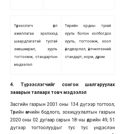
Түрээслэгч үйл
Төрийн ордны тухай
ажиллагаа эрхлэхэд
хууль болон холбогдох
шаардлагатай тусгай
хууль, тогтоомж, хоол
зөвшөөрөл, хууль
үйлдвэрлэл, үйлчилгээний
тогтоомж, стандартын
стандарт, норм, дүрэм.
мэдээлэл
4. Түрээслэгчийг сонгон шалгаруулах
зааврын талаарх товч мэдээлэл
Засгийн газрын 2001 оны 134 дүгээр тогтоол,
Төрийн өмчийн бодлого, зохицуулалтын газрын
2020 оны 02 дугаар сарын 18-ны өдрийн 49, 51
дүгээр тогтоолуудыг тус тус үндэслэн