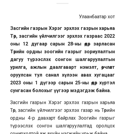
Улаанбаатар хот
Засгийн газрын Хэрэг эрхлэх газрын харьяа
Төр, засгийн үйлчилгээг эрхлэх газраас 2022
оны 12 дугаар сарын 28-ны өдөр зарласан
Төрийн ордны зоогийн газрыг зориулалтын
дагуу түрээслэх сонгон шалгаруулалтын
урилга, ажлын даалгаварт нэмэлт, өөрчлөлт
оруулсан тул санал хүлээн авах хугацааг
2023 оны 1 дүгээр сарын 25-ны өдөр хүртэл
сунгасан болохыг үүгээр мэдэгдэж байна.
Засгийн газрын Хэрэг эрхлэх газрын харьяа
Төр, засгийн үйлчилгээг эрхлэх газар нь Төрийн
ордны 4-р давхарт байрлах Зоогийн газрыг
түрээслэх сонгон шалгаруулалтад оролцох
сонирхолтой аж ахуйн нэгжийн урьж байна.