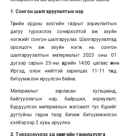
1. Сонгон шалгаруулалтын нэр
Төрийн ордны зоогийн газрыг зориулалтын
дагуу түрээслэх сонирхолтой аж ахуйн
нэгжийг сонгон шалгаруулах. Шалгаруулалтад
оролцогч аж ахуйн нэгж нь сонгон
шалгаруулалтын материалыг 2023 оны 01
дүгээр сарын 25-ны өдрийн 14:00 цагаас өмнө
Иргэд, олон нийттэй харилцах 11-11 төвд
битүүмжлэн ирүүлсэн байна.
Материалыг зарласан хугацаанд,
байгууллагын нэр, байршил, зориулалт,
бүрдүүлсэн материалын жагсаалт тус бүрийг
дугтуйны гадна талд бичиж битүүмжилсэн
хэлбэрээр 2 хувь ирүүлнэ.
2. Түрээслүүлэх эд хөрөнгийн танилцуулга