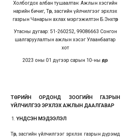
Холбогдох албан тушаалтан: Ажлын хэсгийн
нарийн бичиг, Төр, засгийн үйлчилгээг эрхлэх
газрын Чанарын ахлах мэргэжилтэн Б.Энхтөр
Утасны дугаар: 51-260252, 99086663 Сонгон
шалгаруулалтын ажлын хэсэг Улаанбаатар
хот
2023 оны 01 дүгээр сарын 10-ны өдөр
ТӨРИЙН ОРДОНД ЗООГИЙН ГАЗРЫН
ҮЙЛЧИЛГЭЭ ЭРХЛЭХ АЖЛЫН ДААЛГАВАР
ҮНДСЭН МЭДЭЭЛЭЛ
Төр, засгийн үйлчилгээг эрхлэх газрын дүрэмд