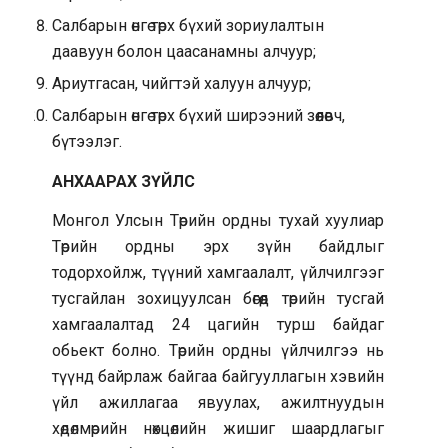
Салбарын өнгө төрх бүхий зориулалтын
даавуун болон цаасанамны алчуур;
Ариутгасан, чийгтэй халуун алчуур;
Салбарын өнгө төрх бүхий ширээний зөөлөвч,
бүтээлэг.
АНХААРАХ ЗҮЙЛС
Монгол Улсын Төрийн ордны тухай хуулиар
Төрийн ордны эрх зүйн байдлыг
тодорхойлж, түүний хамгаалалт, үйлчилгээг
тусгайлан зохицуулсан бөгөөд төрийн тусгай
хамгаалалтад 24 цагийн турш байдаг
обьект болно. Төрийн ордны үйлчилгээ нь
түүнд байрлаж байгаа байгууллагын хэвийн
үйл ажиллагаа явуулах, ажилтнуудын
хөдөлмөрийн нөхцөлийн жишиг шаардлагыг