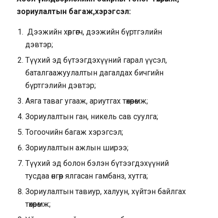
зориулалтын багаж,хэрэгсэл:
Дээжийн хөргөгч, дээжийн бүртгэлийн
дэвтэр;
Түүхий эд бүтээгдэхүүний гарал үүсэл,
баталгаажуулалтын дагалдах бичгийн
бүртгэлийн дэвтэр;
Аяга таваг угааж, ариутгах төхөөрөмж;
Зориулалтын ган, никель сав суулга;
Тогоочийн багаж хэрэгсэл;
Зориулалтын ажлын ширээ;
Түүхий эд болон бэлэн бүтээгдэхүүний
тусдаа өнгөөр ялгасан гамбанз, хутга;
Зориулалтын тавиур, халуун, хүйтэн байлгах
төхөөрөмж;