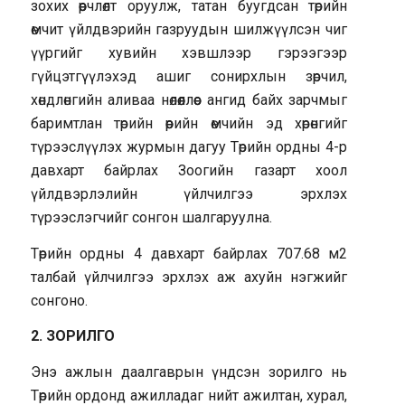
зохих өөрчлөлт оруулж, татан буугдсан төрийн
өмчит үйлдвэрийн газруудын шилжүүлсэн чиг
үүргийг хувийн хэвшлээр гэрээгээр
гүйцэтгүүлэхэд ашиг сонирхлын зөрчил,
хөндлөнгийн аливаа нөлөөллөөс ангид байх зарчмыг
баримтлан төрийн өөрийн өмчийн эд хөрөнгийг
түрээслүүлэх журмын дагуу Төрийн ордны 4-р
давхарт байрлах Зоогийн газарт хоол
үйлдвэрлэлийн үйлчилгээ эрхлэх
түрээслэгчийг сонгон шалгаруулна.
Төрийн ордны 4 давхарт байрлах 707.68 м2
талбай үйлчилгээ эрхлэх аж ахуйн нэгжийг
сонгоно.
2. ЗОРИЛГО
Энэ ажлын даалгаврын үндсэн зорилго нь
Төрийн ордонд ажилладаг нийт ажилтан, хурал,