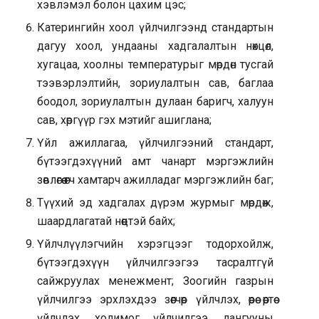
хэвлэмэл болон цахим цэс;
Катерингийн хоол үйлчилгээнд стандартын
дагуу хоол, ундааны хадгалалтын нөхцөл,
хугацаа, хоолны температурыг мөрдөн тусгай
тээвэрлэлтийн, зориулалтын сав, баглаа
боодол, зориулалтын дулаан баригч, халуун
сав, хөргүүр гэх мэтийг ашиглана;
Үйл ажиллагаа, үйлчилгээний стандарт,
бүтээгдэхүүний амт чанарт мэргэжлийн
зөвлөгөө өгч хамтарч ажилладаг мэргэжлийн баг;
Түүхий эд хадгалах дүрэм журмыг мөрдөж,
шаардлагатай нөөцтэй байх;
Үйлчлүүлэгчийн хэрэгцээг тодорхойлж,
бүтээгдэхүүн үйлчилгээгээ тасралтгүй
сайжруулах менежмент; Зоогийн газрын
үйлчилгээ эрхлэхдээ зөөгчөөр үйлчлэх, өөрөө өөртөө
үйлчлэх, холимог үйлчилгээ, лангууны