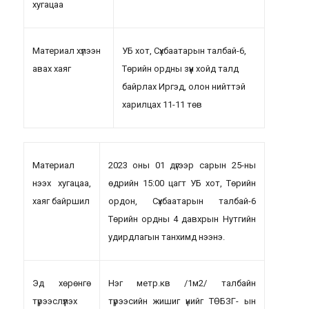
хугацаа
Материал хүлээн
УБ хот, Сүхбаатарын талбай-6,
авах хаяг
Төрийн ордны зүүн хойд талд
байрлах Иргэд, олон нийттэй
харилцах 11-11 төв
Материал
2023 оны 01 дүгээр сарын 25-ны
нээх хугацаа,
өдрийн 15:00 цагт УБ хот, Төрийн
хаяг байршил
ордон, Сүхбаатарын талбай-6
Төрийн ордны 4 давхрын Нутгийн
удирдлагын танхимд нээнэ.
Эд хөрөнгө
Нэг метр.кв /1м2/ талбайн
түрээслүүлэх
түрээсийн жишиг үнийг ТӨБЗГ- ын