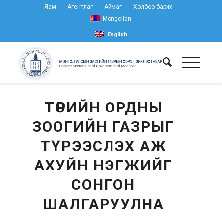
Яам
Агентлаг
Аймаг
Холбоо барих
Mongolian
English
ТӨРИЙН ОРДНЫ
ЗООГИЙН ГАЗРЫГ
ТҮРЭЭСЛЭХ АЖ
АХУЙН НЭГЖИЙГ
СОНГОН
ШАЛГАРУУЛНА