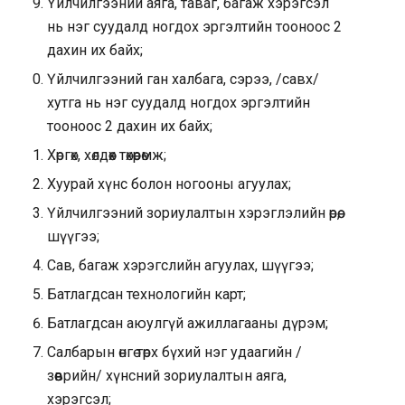
Үйлчилгээний аяга, таваг, багаж хэрэгсэл
нь нэг суудалд ногдох эргэлтийн тооноос 2
дахин их байх;
Үйлчилгээний ган халбага, сэрээ, /савх/
хутга нь нэг суудалд ногдох эргэлтийн
тооноос 2 дахин их байх;
Хөргөх, хөлдөөх төхөөрөмж;
Хуурай хүнс болон ногооны агуулах;
Үйлчилгээний зориулалтын хэрэглэлийн өрөө,
шүүгээ;
Сав, багаж хэрэгслийн агуулах, шүүгээ;
Батлагдсан технологийн карт;
Батлагдсан аюулгүй ажиллагааны дүрэм;
Салбарын өнгө төрх бүхий нэг удаагийн /
зөөврийн/ хүнсний зориулалтын аяга,
хэрэгсэл;