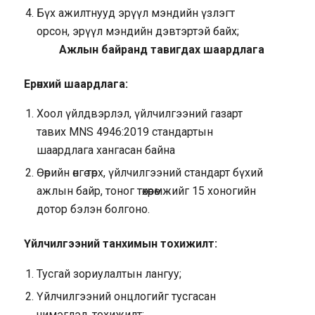
Бүх ажилтнууд эрүүл мэндийн үзлэгт
орсон, эрүүл мэндийн дэвтэртэй байх;
Ажлын байранд тавигдах шаардлага
Ерөнхий шаардлага:
Хоол үйлдвэрлэл, үйлчилгээний газарт
тавих MNS 4946:2019 стандартын
шаардлага хангасан байна
Өөрийн өнгө төрх, үйлчилгээний стандарт бүхий
ажлын байр, тоног төхөөрөмжийг 15 хоногийн
дотор бэлэн болгоно.
Үйлчилгээний танхимын тохижилт:
Тусгай зориулалтын лангуу;
Үйлчилгээний онцлогийг тусгасан
чимэглэл, тохижилт;