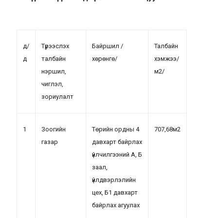
д/
Түрээслэх
Байршил /
Талбайн
д
талбайн
хөрөнгө/
хэмжээ/
нэршил,
м2/
чиглэл,
зориулалт
1
Зоогийн
Төрийн ордны 4
707,68м2
газар
давхарт байрлах
үйлчилгээний А, Б
заал,
үйлдвэрлэлийн
цех, Б1 давхарт
байрлах агуулах