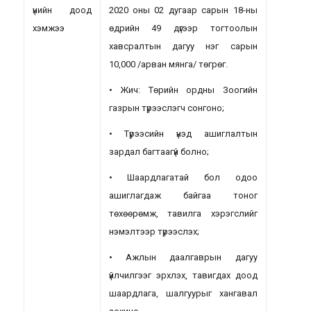
үнийн доод
2020 оны 02 дугаар сарын 18-ны
хэмжээ
өдрийн 49 дүгээр тогтоолын
хавсралтын дагуу нэг сарын
10,000 /арван мянга/ төгрөг.
• Жич: Төрийн ордны Зоогийн
газрын түрээслэгч сонгоно;
• Түрээсийн үнэд ашиглалтын
зардал багтаагүй болно;
• Шаардлагатай бол одоо
ашиглагдаж байгаа тоног
төхөөрөмж, тавилга хэрэгслийг
нэмэлтээр түрээслэх;
• Ажлын даалгаврын дагуу
үйлчилгээг эрхлэх, тавигдах доод
шаардлага, шалгуурыг хангавал