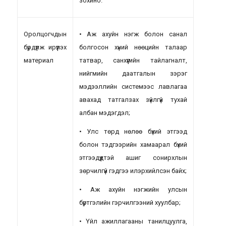
зохино.
Оролцогчдын
• Аж ахуйн нэгж болон санал
бүрдүүлж ирүүлэх
болгосон хүний нөөцийн талаар
материал
татвар, санхүүгийн тайлагналт,
нийгмийн даатгалын зэрэг
мэдээллийн системээс лавлагаа
авахад татгалзах зүйлгүй тухай
албан мэдэгдэл;
• Улс төрд нөлөө бүхий этгээд
болон тэдгээрийн хамаарал бүхий
этгээдүүдтэй ашиг сонирхлын
зөрчилгүй гэдгээ илэрхийлсэн байх;
• Аж ахуйн нэгжийн улсын
бүртгэлийн гэрчилгээний хуулбар;
• Үйл ажиллагааны танилцуулга,