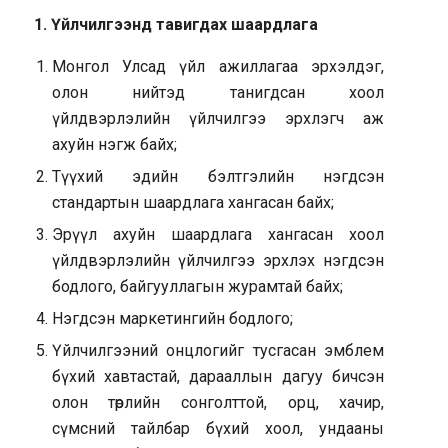
1. Үйлчилгээнд тавигдах шаардлага
Монгол Улсад үйл ажиллагаа эрхэлдэг,
олон нийтэд танигдсан хоол
үйлдвэрлэлийн үйлчилгээ эрхлэгч аж
ахуйн нэгж байх;
Түүхий эдийн бэлтгэлийн нэгдсэн
стандартын шаардлага хангасан байх;
Эрүүл ахуйн шаардлага хангасан хоол
үйлдвэрлэлийн үйлчилгээ эрхлэх нэгдсэн
бодлого, байгууллагын журамтай байх;
Нэгдсэн маркетингийн бодлого;
Үйлчилгээний онцлогийг тусгасан эмблем
бүхий хавтастай, дарааллын дагуу бичсэн
олон төрлийн сонголттой, орц, хачир,
сүмсний тайлбар бүхий хоол, ундааны