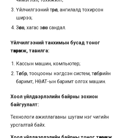
Үйлчилгээний төрөл, ангилалд тохирсон
ширээ;
Зөөлөн, хагас зөөлөн сандал.
Үйлчилгээний танхимын бусад тоног
төхөөрөмж, тавилга:
Кассын машин, компьютер;
Төлбөр, тооцооны нэгдсэн систем, төлбөрийн
баримт, НӨАТ-ын баримт олгох машин.
Хоол үйлдвэрлэлийн байрны зохион
байгуулалт:
Технологи ажиллагааны шугам нэг чигийн
урсгалтай байх.
Хоол үйлдвэрлэлийн байрны тоног төхөөрөмж,