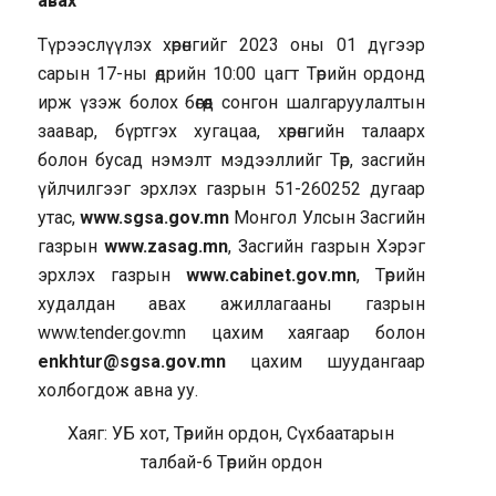
авах
Түрээслүүлэх хөрөнгийг 2023 оны 01 дүгээр
сарын 17-ны өдрийн 10:00 цагт Төрийн ордонд
ирж үзэж болох бөгөөд сонгон шалгаруулалтын
заавар, бүртгэх хугацаа, хөрөнгийн талаарх
болон бусад нэмэлт мэдээллийг Төр, засгийн
үйлчилгээг эрхлэх газрын 51-260252 дугаар
утас,
www.sgsa.gov.mn
Монгол Улсын Засгийн
газрын
www.zasag.mn
, Засгийн газрын Хэрэг
эрхлэх газрын
www.cabinet.gov.mn
, Төрийн
худалдан авах ажиллагааны газрын
www.tender.gov.mn цахим хаягаар болон
enkhtur@sgsa.gov.mn
цахим шуудангаар
холбогдож авна уу.
Хаяг: УБ хот, Төрийн ордон, Сүхбаатарын
талбай-6 Төрийн ордон