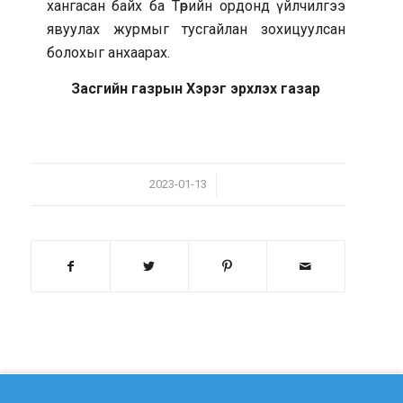
хангасан байх ба Төрийн ордонд үйлчилгээ
явуулах журмыг тусгайлан зохицуулсан
болохыг анхаарах.
Засгийн газрын Хэрэг эрхлэх газар
/
2023-01-13