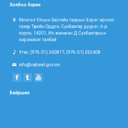
Холбоо барих
Монгол Улсын Засгийн газрын Хэрэг эрхлэх
газар Төрийн Ордон, Сүхбаатар дүүрэг, 6-р
хороо, 14201, Их жанжин Д.Сүхбаатарын
нэрэмжит талбай
Утас: (976-51) 260817, (976-51) 262408
info@cabinet.gov.mn
Байршил