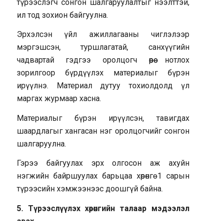
түрээслэгч сонгон шалгаруулалтыг нээлттэй,
ил тод зохион байгуулна.
Эрхэлсэн үйл ажиллагааны чиглэлээр
мэргэшсэн, туршлагатай, санхүүгийн
чадвартай гэдгээ оролцогч өөрөө нотлох
зорилгоор бүрдүүлэх материалыг бүрэн
ирүүлнэ. Материал дутуу тохиолдолд үл
маргах журмаар хасна.
Материалыг бүрэн ирүүлсэн, тавигдах
шаардлагыг хангасан нэг оролцогчийг сонгон
шалгаруулна.
Гэрээ байгуулах эрх олгосон аж ахуйн
нэгжийн байршуулах барьцаа хөрөнгө 1 сарын
түрээсийн хэмжээнээс доошгүй байна.
5. Түрээслүүлэх хөрөнгийн талаар мэдээлэл