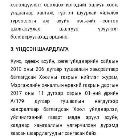
хэлэлцүүлэгт оролцох иргэдийг халуун хоол,
ундаагаар хангаж, түргэн шуурхай үйлчлэх
түрээслэгч аж ахуйн нэгжийг сонгон
шалгаруулах шалгуур үзүүлэлт
боловсруулахад оршино.
3. ҮНДСЭН ШААРДЛАГА
Хүнс, хөдөө аж ахуйн, хөнгөн үйлдвэрийн сайдын
2010 оны 206 дугаар тушаалын хавсралтаар
батлагдсан Хоолны газрын нийтлэг журам,
Мэргэжлийн хяналтын ерөнхий газрын даргын
2017 оны 11 дүгээр сарын 01-ний өдрийн
А/179 дугаар тушаалын нэгдүгээр
хавсралтаар батлагдсан Хоол үйлдвэрлэл,
үйлчилгээний газарт мөрдөх эрүүл ахуйн,
халдвар хамгааллын үлгэрчилсэн дүрэмд
заасан шаардлагуудыг хангасан байх.