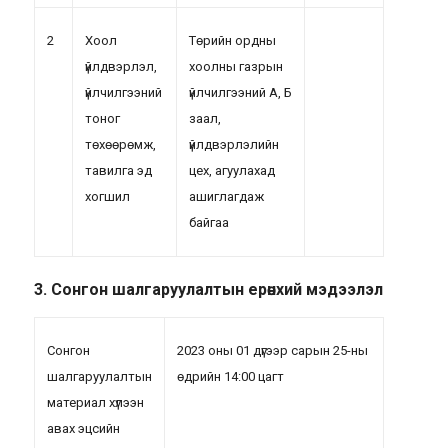
2
Хоол
Төрийн ордны
үйлдвэрлэл,
хоолны газрын
үйлчилгээний
үйлчилгээний А, Б
тоног
заал,
төхөөрөмж,
үйлдвэрлэлийн
тавилга эд
цех, агуулахад
хогшил
ашиглагдаж
байгаа
3. Сонгон шалгаруулалтын ерөнхий мэдээлэл
Сонгон
2023 оны 01 дүгээр сарын 25-ны
шалгаруулалтын
өдрийн 14:00 цагт
материал хүлээн
авах эцсийн