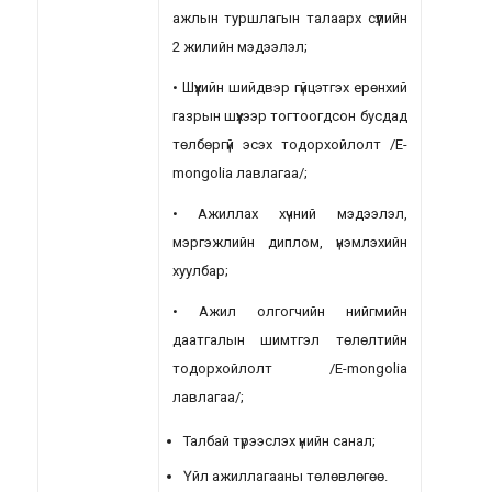
ажлын туршлагын талаарх сүүлийн
2 жилийн мэдээлэл;
• Шүүхийн шийдвэр гүйцэтгэх ерөнхий
газрын шүүхээр тогтоогдсон бусдад
төлбөргүй эсэх тодорхойлолт /E-
mongolia лавлагаа/;
• Ажиллах хүчний мэдээлэл,
мэргэжлийн диплом, үнэмлэхийн
хуулбар;
• Ажил олгогчийн нийгмийн
даатгалын шимтгэл төлөлтийн
тодорхойлолт /E-mongolia
лавлагаа/;
Талбай түрээслэх үнийн санал;
Үйл ажиллагааны төлөвлөгөө.