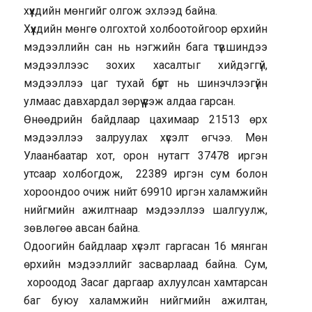
хүүхдийн мөнгийг олгож эхлээд байна.
Хүүхдийн мөнгө олгохтой холбоотойгоор өрхийн
мэдээллийн сан нь нэгжийн бага түвшиндээ
мэдээллээс зохих хасалтыг хийдэггүй,
мэдээллээ цаг тухай бүрт нь шинэчлээгүйн
улмаас давхардал зөрүү үүсэж алдаа гарсан.
Өнөөдрийн байдлаар цахимаар 21513 өрх
мэдээллээ залруулах хүсэлт өгчээ. Мөн
Улаанбаатар хот, орон нутагт 37478 иргэн
утсаар холбогдож, 22389 иргэн сум болон
хороондоо очиж нийт 69910 иргэн халамжийн
нийгмийн ажилтнаар мэдээллээ шалгуулж,
зөвлөгөө авсан байна.
Одоогийн байдлаар хүсэлт гаргасан 16 мянган
өрхийн мэдээллийг засварлаад байна. Сум,
хороодод Засаг даргаар ахлуулсан хамтарсан
баг буюу халамжийн нийгмийн ажилтан,