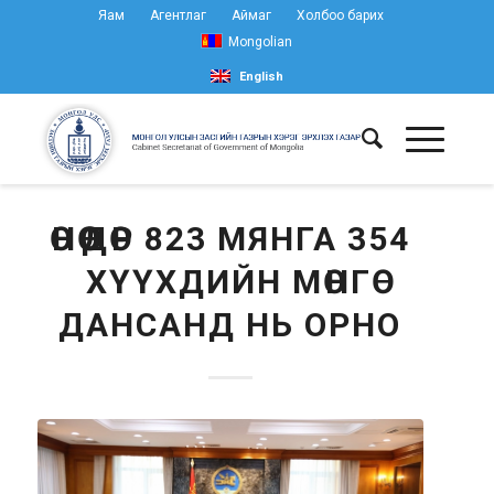
Яам
Агентлаг
Аймаг
Холбоо барих
Mongolian
English
ӨНӨӨДӨР 823 МЯНГА 354
ХҮҮХДИЙН МӨНГӨ
ДАНСАНД НЬ ОРНО