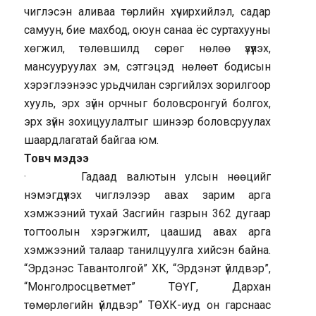
чиглэсэн аливаа төрлийн хүчирхийлэл, садар
самуун, бие махбод, оюун санаа ёс суртахууны
хөгжил, төлөвшилд сөрөг нөлөө үзүүлэх,
мансууруулах эм, сэтгэцэд нөлөөт бодисын
хэрэглээнээс урьдчилан сэргийлэх зорилгоор
хууль, эрх зүйн орчныг боловсронгуй болгох,
эрх зүйн зохицуулалтыг шинээр боловсруулах
шаардлагатай байгаа юм.
Товч мэдээ
· Гадаад валютын улсын нөөцийг
нэмэгдүүлэх чиглэлээр авах зарим арга
хэмжээний тухай Засгийн газрын 362 дугаар
тогтоолын хэрэгжилт, цаашид авах арга
хэмжээний талаар танилцуулга хийсэн байна.
“Эрдэнэс Тавантолгой” ХК, “Эрдэнэт үйлдвэр”,
“Монголросцветмет” ТӨҮГ, Дархан
төмөрлөгийн үйлдвэр” ТӨХК-иуд он гарснаас