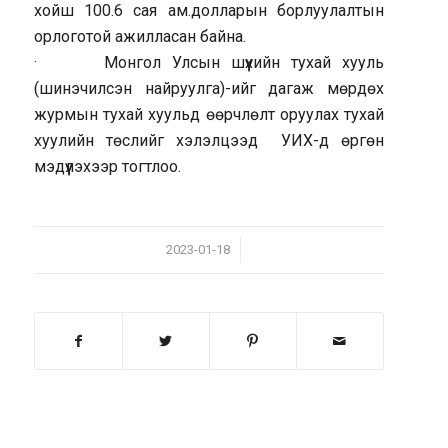
хойш 100.6 сая ам.долларын борлуулалтын
орлоготой ажилласан байна.
· Монгол Улсын шүүхийн тухай хууль
(шинэчилсэн найруулга)-ийг дагаж мөрдөх
журмын тухай хуульд өөрчлөлт оруулах тухай
хуулийн төслийг хэлэлцээд УИХ-д өргөн
мэдүүлэхээр тогтлоо.
/
2023-01-18