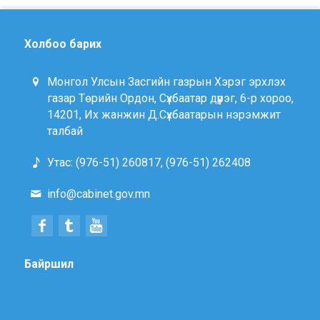
Холбоо барих
Монгол Улсын Засгийн газрын Хэрэг эрхлэх
газар Төрийн Ордон, Сүхбаатар дүүрэг, 6-р хороо,
14201, Их жанжин Д.Сүхбаатарын нэрэмжит
талбай
Утас: (976-51) 260817, (976-51) 262408
info@cabinet.gov.mn
Байршил