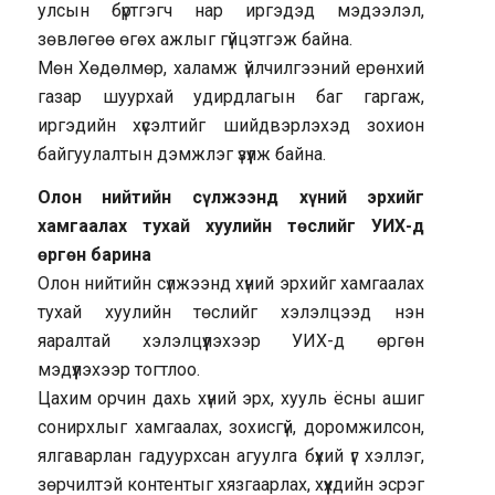
улсын бүртгэгч нар иргэдэд мэдээлэл,
зөвлөгөө өгөх ажлыг гүйцэтгэж байна.
Мөн Хөдөлмөр, халамж үйлчилгээний ерөнхий
газар шуурхай удирдлагын баг гаргаж,
иргэдийн хүсэлтийг шийдвэрлэхэд зохион
байгуулалтын дэмжлэг үзүүлж байна.
Олон нийтийн сүлжээнд хүний эрхийг
хамгаалах тухай хуулийн төслийг УИХ-д
өргөн барина
Олон нийтийн сүлжээнд хүний эрхийг хамгаалах
тухай хуулийн төслийг хэлэлцээд нэн
яаралтай хэлэлцүүлэхээр УИХ-д өргөн
мэдүүлэхээр тогтлоо.
Цахим орчин дахь хүний эрх, хууль ёсны ашиг
сонирхлыг хамгаалах, зохисгүй, доромжилсон,
ялгаварлан гадуурхсан агуулга бүхий үг хэллэг,
зөрчилтэй контентыг хязгаарлах, хүүхдийн эсрэг