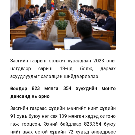
Засгийн газрын ээлжит хуралдаан 2023 оны
нэгдүгээр сарын 18-нд болж, дараах
асуудлуудыг хэлэлцэн шийдвэрлэлээ.
Өнөөдөр 823 мянга 354 хүүхдийн мөнгө
дансанд нь орно
Засгийн газраас хүүхдийн мөнгийг нийт хүүхдийн
91 хувь буюу нэг сая 139 мянган хүүхдэд олгоно
гэж тооцсон. Эхний байдлаар 823,354 буюу
нийт авах ёстой хүүхдийн 72 хувьд өнөөдрөөс