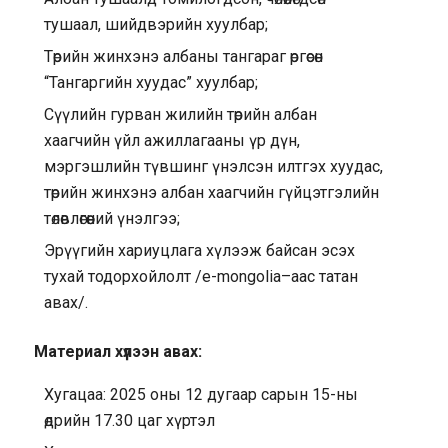
тушаал, шийдвэрийн хуулбар;
Төрийн жинхэнэ албаны тангараг өргөсөн
“Тангаргийн хуудас” хуулбар;
Сүүлийн гурван жилийн төрийн албан
хаагчийн үйл ажиллагааны үр дүн,
мэргэшлийн түвшинг үнэлсэн илтгэх хуудас,
төрийн жинхэнэ албан хаагчийн гүйцэтгэлийн
төлөвлөгөөний үнэлгээ;
Эрүүгийн хариуцлага хүлээж байсан эсэх
тухай тодорхойлолт /e-mongolia–аас татан
авах/.
Материал хүлээн авах:
Хугацаа: 2025 оны 12 дугаар сарын 15-ны
өдрийн 17.30 цаг хүртэл