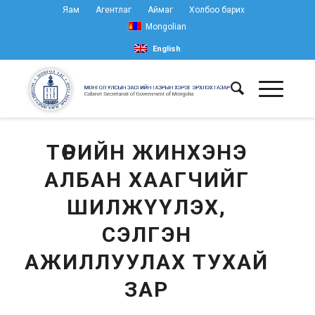
Яам
Агентлаг
Аймаг
Холбоо барих
Mongolian
English
ТӨРИЙН ЖИНХЭНЭ
АЛБАН ХААГЧИЙГ
ШИЛЖҮҮЛЭХ,
СЭЛГЭН
АЖИЛЛУУЛАХ ТУХАЙ
ЗАР