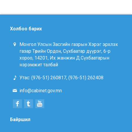
Холбоо барих
Монгол Улсын Засгийн газрын Хэрэг эрхлэх
газар Төрийн Ордон, Сүхбаатар дүүрэг, 6-р
хороо, 14201, Их жанжин Д.Сүхбаатарын
нэрэмжит талбай
Утас: (976-51) 260817, (976-51) 262408
info@cabinet.gov.mn
Байршил