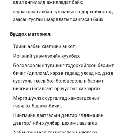
адил ангилалд ажилладаг байх;
зарлагдсан албан тушаалын тодорхойлолтод
заасан тусгай шаардлагыг хангасан байх.
Бүрдүүлэх материал:
Төрийн албан хаагчийн анкет;
Иргэний үнэмлэхийн хуулбар;
Боловсролын түвшинг тодорхойлсон баримт
бичиг /диплом/, хэрэв гадаад улсад их, дээд
сургууль төгссөн бол боловсролын баримт
бичгийн баталгаат орчуулгыг хавсаргах;
Мэргэшүүлэх сургалтад хамрагдсаныг
гэрчлэх баримт бичиг;
Нийгмийн даатгалын дэвтэр /Хөдөлмөрийн
дэвтэр/-ийн хуулбар, цахим лавлагаа;
Албан тушаалд томилогдсон, чөлөөлөгдсөн