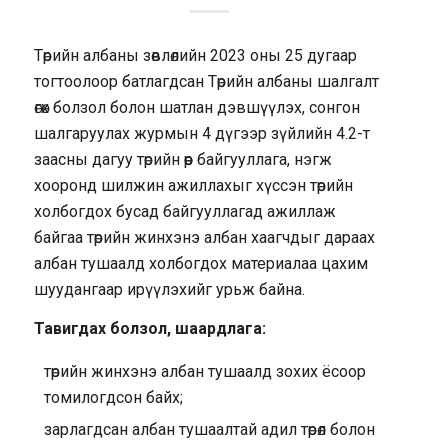
Төрийн албаны зөвлөлийн 2023 оны 25 дугаар
тогтоолоор батлагдсан Төрийн албаны шалгалт
өгөх болзол болон шатлан дэвшүүлэх, сонгон
шалгаруулах журмын 4 дүгээр зүйлийн 4.2-т
заасны дагуу төрийн өөр байгууллага, нэгж
хооронд шилжин ажиллахыг хүссэн төрийн
холбогдох бусад байгууллагад ажиллаж
байгаа төрийн жинхэнэ албан хаагчдыг дараах
албан тушаалд холбогдох материалаа цахим
шуудангаар ирүүлэхийг урьж байна.
Тавигдах болзол, шаардлага:
төрийн жинхэнэ албан тушаалд зохих ёсоор
томилогдсон байх;
зарлагдсан албан тушаалтай адил төрөл болон