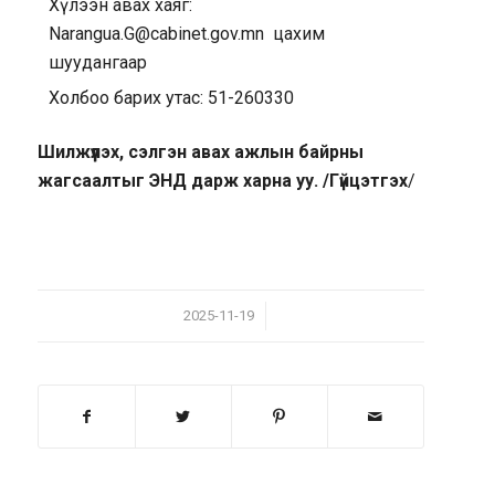
Хүлээн авах хаяг:
Narangua.G@cabinet.gov.mn цахим
шуудангаар
Холбоо барих утас: 51-260330
Шилжүүлэх, сэлгэн авах ажлын байрны
жагсаалтыг
ЭНД
дарж харна уу. /
Гүйцэтгэх
/
/
2025-11-19