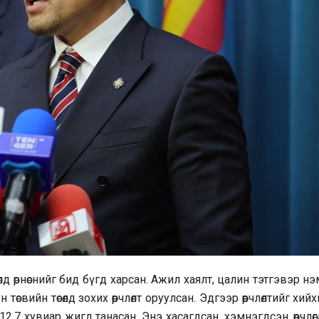
д өрнөснийг бид бүгд харсан. Ажил хаялт, цалин тэтгэвэр н
свийн төсөлд зохих өөрчлөлт оруулсан. Эдгээр өөрчлөлтийг хий
12.7 хувиар жигд танасан. Энэ хасагдсан, хэмнэгдсэн, өөрчлөг