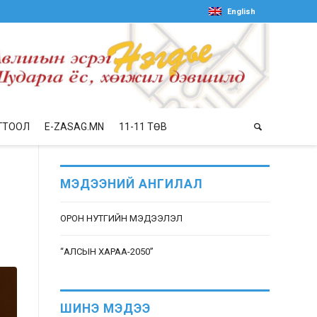
English
ГТООЛ
E-ZASAG.MN
11-11 ТӨВ
,
МЭДЭЭНИЙ АНГИЛАЛ
ОРОН НУТГИЙН МЭДЭЭЛЭЛ
“АЛСЫН ХАРАА-2050”
ШИНЭ МЭДЭЭ