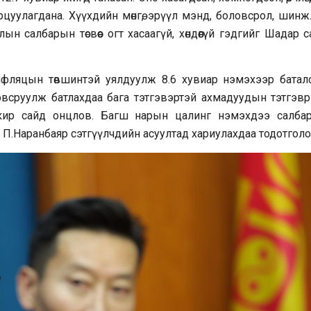
рцуулагдана. Хүүхдийн мөнгө, эрүүл мэнд, боловсрол, шинж
н салбарын төсвөөс огт хасаагүй, хөндөөгүй гэдгийг Шадар 
фляцын төвшинтэй уялдуулж 8.6 хувиар нэмэхээр баталс
овсруулж батлахдаа бага тэтгэвэртэй ахмадуудын тэтгэвр
акир сайд онцлов. Багш нарын цалинг нэмэхдээ салба
П.Наранбаяр сэтгүүлчдийн асуултад хариулахдаа тодотголо