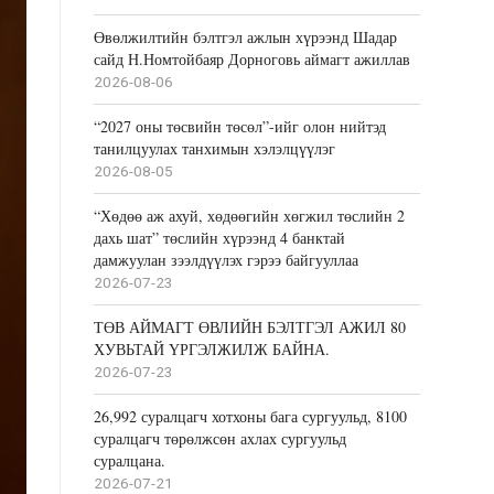
Өвөлжилтийн бэлтгэл ажлын хүрээнд Шадар
сайд Н.Номтойбаяр Дорноговь аймагт ажиллав
2026-08-06
“2027 оны төсвийн төсөл”-ийг олон нийтэд
танилцуулах танхимын хэлэлцүүлэг
2026-08-05
“Хөдөө аж ахуй, хөдөөгийн хөгжил төслийн 2
дахь шат” төслийн хүрээнд 4 банктай
дамжуулан зээлдүүлэх гэрээ байгууллаа
2026-07-23
ТӨВ АЙМАГТ ӨВЛИЙН БЭЛТГЭЛ АЖИЛ 80
ХУВЬТАЙ ҮРГЭЛЖИЛЖ БАЙНА.
2026-07-23
26,992 суралцагч хотхоны бага сургуульд, 8100
суралцагч төрөлжсөн ахлах сургуульд
суралцана.
2026-07-21