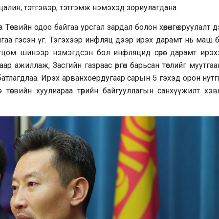
ь цалин, тэтгэвэр, тэтгэмж нэмэхэд зориулагдана.
рөг. Төсвийн одоо байгаа урсгал зардал болон хөрөнгө оруулалт 
айгаа гэсэн үг. Тэгэхээр инфляц дээр ирэх дарамт нь маш 
гцом шинээр нэмэгдсэн бол инфляцид сөрөг дарамт ирэх
р ажиллаж, Засгийн газраас өргөн барьсан төслийг муутгаа
 батлагдлаа. Ирэх арванхоёрдугаар сарын 5 гэхэд орон нут
 төсвийн хуулиараа төрийн байгууллагын санхүүжилт хэв