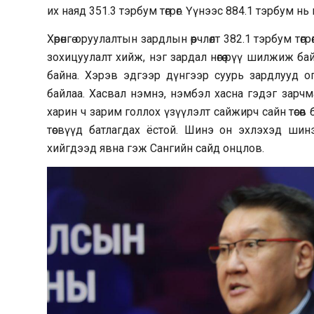
их наяд 351.3 тэрбум төгрөг. Үүнээс 884.1 тэрбум н
Хөрөнгө оруулалтын зардлын өөрчлөлт 382.1 тэрбум төг
зохицуулалт хийж, нэг зардал нөгөө рүү шилжиж б
байна. Хэрэв эдгээр дүнгээр суурь зардлууд о
байлаа. Хасвал нэмнэ, нэмбэл хасна гэдэг зарчмаа
харин ч зарим голлох үзүүлэлт сайжирч сайн төсөв
төсвүүд батлагдах ёстой. Шинэ он эхлэхэд шинэ
хийгдээд явна гэж Сангийн сайд онцлов.