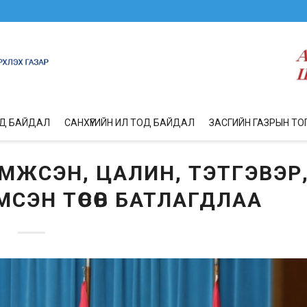
ОД БАЙДАЛ
САНХҮҮГИЙН ИЛ ТОД БАЙДАЛ
ЗАСГИЙН ГАЗРЫН ТО
МЖСЭН, ЦАЛИН, ТЭТГЭВЭР
СЭН ТӨСӨВ БАТЛАГДЛАА