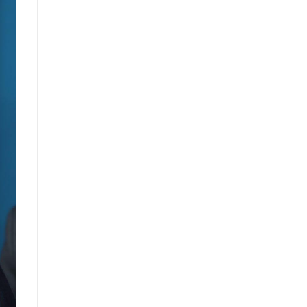
санал, хүсэлтийн өдөр тутмын мэдээ
/2025.08.22/
Засгийн газрын Иргэд, олон
нийттэй харилцах 11-11 төвд
иргэдээс ирүүлсэн өргөдөл, гомдол,
санал, хүсэлтийн өдөр тутмын мэдээ
/2025.08.20/
Монгол Улсын Засгийн газрын
Хэрэг эрхлэх газрын “нээлттэй
мэдээллийн ил тод байдлын
үнэлгээний” тайланд хийсэн
хяналт-шинжилгээ, үнэлгээ
Засгийн газрын Хэрэг эрхлэх
газарт хамаарах хууль тогтоомж,