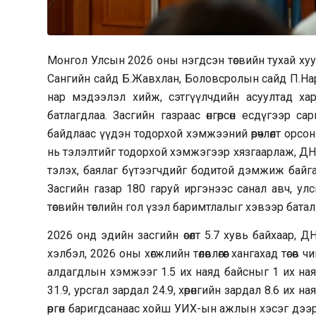
Монгол Улсын 2026 оны нэгдсэн төсвийн тухай хуу
Сангийн сайд Б.Жавхлан, Боловсролын сайд П.Нара
нар мэдээлэл хийж, сэтгүүлчдийн асуултад хари
батлагдлаа. Засгийн газраас өнгөрсөн есдүгээр сар
байдлаас үүдэн тодорхой хэмжээний өрөчлөлт орсон
нь тэлэлтийг тодорхой хэмжэгээр хязгаарлаж, ДНБ
тэлэх, баялаг бүтээгчдийг бодитой дэмжиж байга
Засгийн газар 180 гаруй иргэнээс санал авч, улс
төсвийн төслийн гол үзэл баримтлалыг хэвээр батал
2026 онд эдийн засгийн өсөлт 5.7 хувь байхаар, ДНБ 1
хэлбэл, 2026 оны хөгжлийн төлөвлөгөөг хангахад төс
алдагдлын хэмжээг 1.5 их наяд байсныг 1 их ная
31.9, урсгал зардал 24.9, хөрөнгийн зардал 8.6 их наяд
өргөн баригдсанаас хойш УИХ-ын ажлын хэсэг дээр 