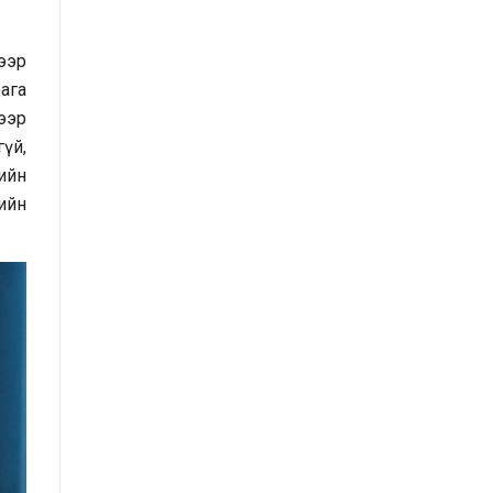
үнэлгээний тайлангийн талаар
дээр
Макро эдийн засгийн сарын
бага
мэдээ
ээр
гүй,
Төрийн албаны тухай хуулийн
гийн
хэрэгжилтийн үр дагаварт хийсэн
ийн
үнэлгээний тайлан
Засгийн газрын Хэрэг эрхлэх
газрын 2025 оны жилийн эцсийн
гүйцэтгэлийн төлөвлөгөөний биелэлт
Засгийн газрын Хэрэг эрхлэх
газрын 2025 оны гүйцэтгэлийн
төлөвлөгөөний биелэлтэд хяналт-
шинжилгээ хийсэн тайлан