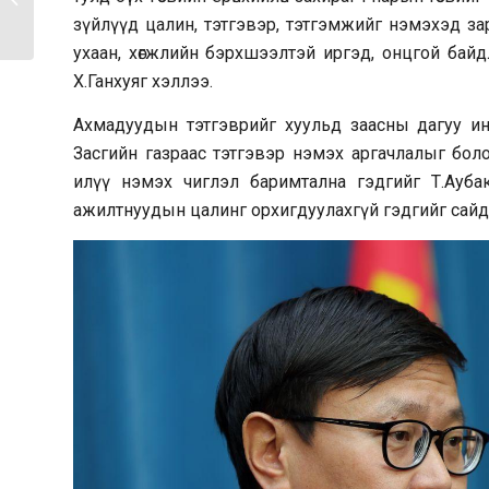
гэхээрээ...
зүйлүүд цалин, тэтгэвэр, тэтгэмжийг нэмэхэд за
ухаан, хөгжлийн бэрхшээлтэй иргэд, онцгой байдлы
Х.Ганхуяг хэллээ.
Ахмадуудын тэтгэврийг хуульд заасны дагуу ин
Засгийн газраас тэтгэвэр нэмэх аргачлалыг бол
илүү нэмэх чиглэл баримтална гэдгийг Т.Ауб
ажилтнуудын цалинг орхигдуулахгүй гэдгийг сайд 