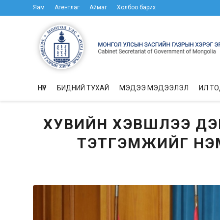
Яам
Агентлаг
Аймаг
Холбоо барих
НҮҮР
БИДНИЙ ТУХАЙ
МЭДЭЭ МЭДЭЭЛЭЛ
ИЛ Т
ХУВИЙН ХЭВШЛЭЭ ДЭ
ТЭТГЭМЖИЙГ НЭМ