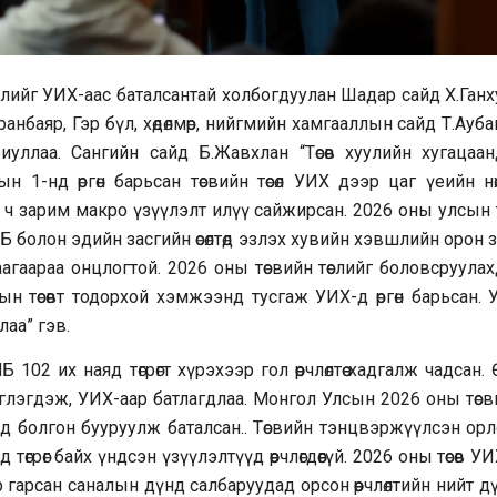
лийг УИХ-аас баталсантай холбогдуулан Шадар сайд Х.Ганх
нбаяр, Гэр бүл, хөдөлмөр, нийгмийн хамгааллын сайд Т.Ауб
уллаа. Сангийн сайд Б.Жавхлан “Төсөв хуулийн хугацаан
ын 1-нд өргөн барьсан төсвийн төсөл УИХ дээр цаг үеийн нө
 ч зарим макро үзүүлэлт илүү сайжирсан. 2026 оны улсын т
 болон эдийн засгийн өсөлтөд эзлэх хувийн хэвшлийн орон 
агаараа онцлогтой. 2026 оны төсвийн төслийг боловсруулах
ын төсөвт тодорхой хэмжээнд тусгаж УИХ-д өргөн барьсан.
лаа” гэв.
02 их наяд төгрөгт хүрэхээр гол өөрчлөлтөө хадгалж чадсан. Өө
өв чиглэгдэж, УИХ-аар батлагдлаа. Монгол Улсын 2026 оны төс
д болгон бууруулж баталсан.. Төсвийн тэнцвэржүүлсэн орл
 төгрөг байх үндсэн үзүүлэлтүүд өөрчлөгдөөгүй. 2026 оны төсөв У
гарсан саналын дүнд салбаруудад орсон өөрчлөлтийн нийт д