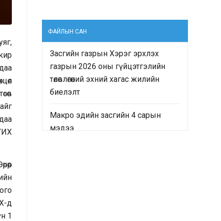
ФАЙЛЫН САН
уяг,
Засгийн газрын Хэрэг эрхлэх
акир
газрын 2026 оны гүйцэтгэлийн
даа
төлөвлөгөөний эхний хагас жилийн
хцөл
биелэлт
өсөв
зайг
Макро эдийн засгийн 4 сарын
даа
мэдээ
 УИХ
“Монгол Улсын Засгийн газрын
2024-2028 оны үйл ажиллагааны
рөөр
хөтөлбөр”-ийн хэрэгжилтийн явц
вийн
болон “Монгол Улсын хөгжлийн
ого
2025 оны төлөвлөгөө”-ний гүйцэтгэлд
ИХ-д
хийсэн хяналт-шинжилгээ,
үн 1