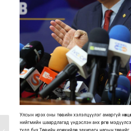
Улсын ирэх оны төсвийн хэлэлцүүлэг амаргүй нөхцөл
нийгмийн шаардлагад үндэслэн анх өргөн мэдүүлсэн тө
Г.Занданшатар:
тулд бүх Төсвийн ерөнхийлөн захирагч нарын төсвийг 
Татварын байцаагч