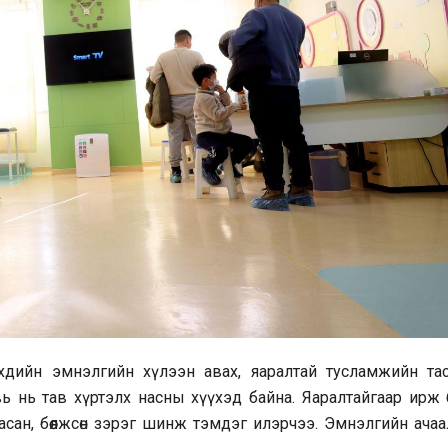
үхдийн эмнэлгийн хүлээн авах, яаралтай тусламжийн тас
вь нь тав хүртэлх насны хүүхэд байна. Яаралтайгаар ирж 
гасан, бөөлжсөн зэрэг шинж тэмдэг илэрчээ. Эмнэлгийн ача