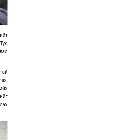
санал, хүсэлтийн өдөр тутмын мэдээ
/2025.08.22/
Засгийн газрын Иргэд, олон
ийт
нийттэй харилцах 11-11 төвд
Тус
иргэдээс ирүүлсэн өргөдөл, гомдол,
алал
санал, хүсэлтийн өдөр тутмын мэдээ
/2025.08.20/
тай
Монгол Улсын Засгийн газрын
ах,
Хэрэг эрхлэх газрын “нээлттэй
хийх
мэдээллийн ил тод байдлын
хийг
үнэлгээний” тайланд хийсэн
лах
хяналт-шинжилгээ, үнэлгээ
Засгийн газрын Хэрэг эрхлэх
газарт хамаарах хууль тогтоомж,