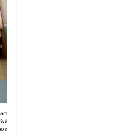
үнэлгээний тайлангийн талаар
Макро эдийн засгийн сарын
мэдээ
Төрийн албаны тухай хуулийн
хэрэгжилтийн үр дагаварт хийсэн
үнэлгээний тайлан
Засгийн газрын Хэрэг эрхлэх
газрын 2025 оны жилийн эцсийн
гүйцэтгэлийн төлөвлөгөөний биелэлт
Засгийн газрын Хэрэг эрхлэх
газрын 2025 оны гүйцэтгэлийн
агт
төлөвлөгөөний биелэлтэд хяналт-
буй
шинжилгээ хийсэн тайлан
алал