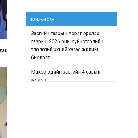
ФАЙЛЫН САН
Засгийн газрын Хэрэг эрхлэх
газрын 2026 оны гүйцэтгэлийн
төлөвлөгөөний эхний хагас жилийн
улан
биелэлт
Макро эдийн засгийн 4 сарын
мэдээ
“Монгол Улсын Засгийн газрын
2024-2028 оны үйл ажиллагааны
хөтөлбөр”-ийн хэрэгжилтийн явц
болон “Монгол Улсын хөгжлийн
2025 оны төлөвлөгөө”-ний гүйцэтгэлд
хийсэн хяналт-шинжилгээ,