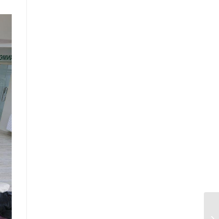
Засгийн газрын Хэрэг эрхлэх
газрын 2025 оны эхний хагас
жилийн гүйцэтгэлийн төлөвлөгөөний
биелэлт
Засгийн газрын Хэрэг эрхлэх
газрын 2025 оны гүйцэтгэлийн
төлөвлөгөө
Хууль тогтоомж, тогтоол
шийдвэрийн хэрэгжилтэд хийсэн
хяналт шинжилгээний тайлан
/2025 оны эхний хагас жилийн
байдлаар/
Засгийн газрын Иргэд, олон
нийттэй харилцах 11-11 төвд
иргэдээс ирүүлсэн өргөдөл, гомдол,