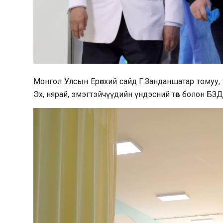
Монгол Улсын Ерөнхий сайд Г.Занданшатар томуу, 
Эх, нярай, эмэгтэйчүүдийн үндэсний төв болон БЗ