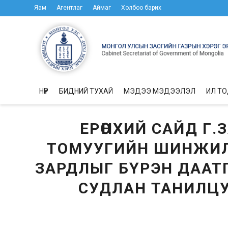
Яам
Агентлаг
Аймаг
Холбоо барих
НҮҮР
БИДНИЙ ТУХАЙ
МЭДЭЭ МЭДЭЭЛЭЛ
ИЛ Т
ЕРӨНХИЙ САЙД Г
ТОМУУГИЙН ШИНЖИЛ
ЗАРДЛЫГ БҮРЭН ДААТ
СУДЛАН ТАНИЛЦУ