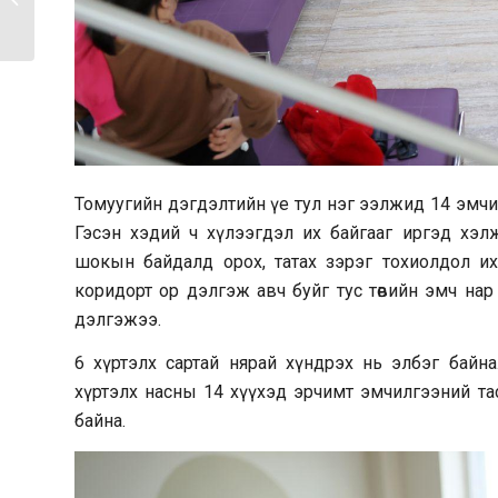
ХААГЧИЙГ ШИЛЖҮҮЛЭХ,...
Томуугийн дэгдэлтийн үе тул нэг ээлжид 14 эмчи
Гэсэн хэдий ч хүлээгдэл их байгааг иргэд хэ
шокын байдалд орох, татах зэрэг тохиолдол их
коридорт ор дэлгэж авч буйг тус төвийн эмч нар
дэлгэжээ.
6 хүртэлх сартай нярай хүндрэх нь элбэг байна
хүртэлх насны 14 хүүхэд эрчимт эмчилгээний та
байна.