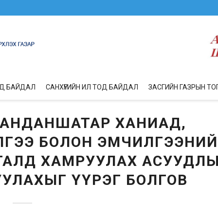
ОД БАЙДАЛ
САНХҮҮГИЙН ИЛ ТОД БАЙДАЛ
ЗАСГИЙН ГАЗРЫН ТО
.ЗАНДАНШАТАР ХАНИАД,
ГЭЭ БОЛОН ЭМЧИЛГЭЭНИЙ
ГАЛД ХАМРУУЛАХ АСУУДЛ
УЛАХЫГ ҮҮРЭГ БОЛГОВ