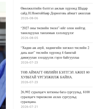
Өвөлжилтийн бэлтгэл ажлын хүрээнд Шадар
сайд Н.Номтойбаяр Дорноговь аймагт ажиллав
2026-08-06
“2027 оны төсвийн төсөл”-ийг олон нийтэд
танилцуулах танхимын хэлэлцүүлэг
2026-08-05
“Хөдөө аж ахуй, хөдөөгийн хөгжил төслийн 2
дахь шат” төслийн хүрээнд 4 банктай
дамжуулан зээлдүүлэх гэрээ байгууллаа
2026-07-23
ТӨВ АЙМАГТ ӨВЛИЙН БЭЛТГЭЛ АЖИЛ 80
ХУВЬТАЙ ҮРГЭЛЖИЛЖ БАЙНА.
2026-07-23
26,992 суралцагч хотхоны бага сургуульд, 8100
суралцагч төрөлжсөн ахлах сургуульд
суралцана.
2026-07-21