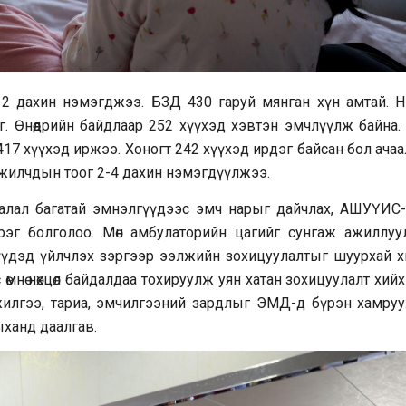
 2 дахин нэмэгджээ. БЗД 430 гаруй мянган хүн амтай. Н
. Өнөөдрийн байдлаар 252 хүүхэд хэвтэн эмчлүүлж байна. 
ө 417 хүүхэд иржээ. Хоногт 242 хүүхэд ирдэг байсан бол ача
ажилчдын тоог 2-4 дахин нэмэгдүүлжээ.
аалал багатай эмнэлгүүдээс эмч нарыг дайчлах, АШУҮИС-
эг болголоо. Мөн амбулаторийн цагийг сунгаж ажиллуул
үүхдүүдэд үйлчлэх зэргээр ээлжийн зохицуулалтыг шуурхай 
өмнө нөхцөл байдалдаа тохируулж уян хатан зохицуулалт хий
жилгээ, тариа, эмчилгээний зардлыг ЭМД-д бүрэн хамруу
ханд даалгав.