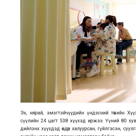
Эх, нярай, эмэгтэйчүүдийн үндэсний төвийн Хү
сүүлийн 24 цагт 538 хүүхэд иржээ. Үүний 80 ху
дийлэнх хүүхдэд өндөр халуурсан, гүйлгэсэн, суул