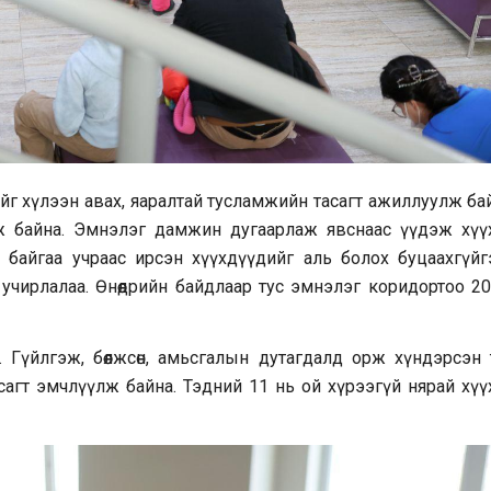
йг хүлээн авах, яаралтай тусламжийн тасагт ажиллуулж бай
лж байна. Эмнэлэг дамжин дугаарлаж явснаас үүдэж хүү
 байгаа учраас ирсэн хүүхдүүдийг аль болох буцаахгүйг
 учирлалаа. Өнөөдрийн байдлаар тус эмнэлэг коридортоо 20
. Гүйлгэж, бөөлжсөн, амьсгалын дутагдалд орж хүндэрсэн 
сагт эмчлүүлж байна. Тэдний 11 нь ой хүрээгүй нярай хүү