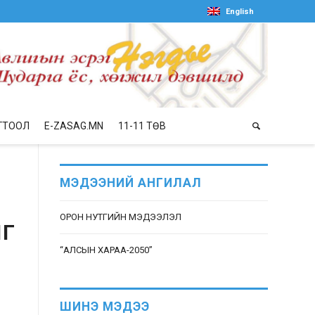
English
ГТООЛ
E-ZASAG.MN
11-11 ТӨВ
МЭДЭЭНИЙ АНГИЛАЛ
ОРОН НУТГИЙН МЭДЭЭЛЭЛ
ЫГ
“АЛСЫН ХАРАА-2050”
ШИНЭ МЭДЭЭ