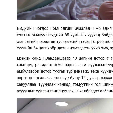
БЗД-ийн нэгдсэн эмнэлгийн ачаалал ч мөн адил
хэвтэн эмчлүүлэгчдийн 85 хувь нь хүүхэд байдаг
эмнэлгийн яаралтай тусламжийн тасагт өнгөрсөн шөн
сүүлийн 24 цагт хоёр дахин нэмэгдсэн учир эмч, 
Ерөнхий сайд Г.Занданшатар 48 цагийн дотор ач
хамтарч, резидент эмч нарыг ажиллуулахыг үүр
амбулатори дотор тусгай түр өрөө нээж, зөвхөн х
зэргээр оргил ачааллын үе буюу 12 дугаар сараас 
санууллаа. Түүнчлэн ханиад, томуугийн гол шин
асуудлыг судлан танилцуулахыг холбогдох албаны