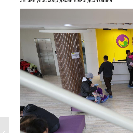
энгийн үеэс хоёр дахин нэмэгдсэн байна.
ТӨРИЙН ЖИНХЭНЭ АЛБАН