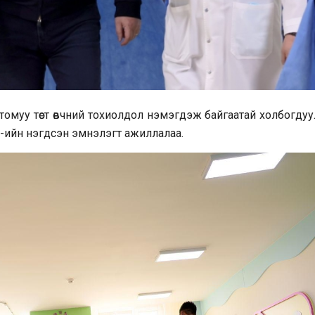
томуу төст өвчний тохиолдол нэмэгдэж байгаатай холбогду
Д-ийн нэгдсэн эмнэлэгт ажиллалаа.