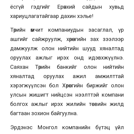
ёсгүй гэдгийг Ерөнхий сайдын хувьд
хариуцлагатайгаар дахин хэлье!
Төрийн өмчит компаниудын засаглал, үр
ашгийг сайжруулж, хөрөнгийн зах зээлээр
дамжуулж олон нийтийн шууд хяналтад
оруулах ажлыг ирэх онд идэвхжүүлнэ.
Саяхан Төрийн банкийг олон нийтийн
хяналтад оруулах ажил амжилттай
хэрэгжүүлсэн бол Хөрөнгийн биржийг олон
улсын жишигт нийцсэн нээлттэй компани
болгох ажлыг ирэх жилийн төсвийн жилд
багтаан зохион байгуулна.
Эрдэнэс Монгол компанийн бүтэц үйл