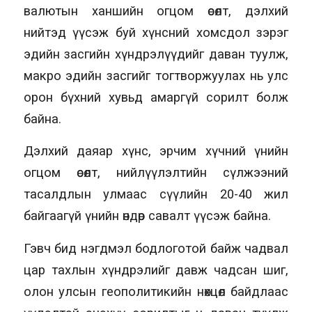
валютын ханшийн огцом өсөлт, дэлхий
нийтэд үүсэж буй хүнсний хомсдол зэрэг
эдийн засгийн хүндрэлүүдийг даван туулж,
макро эдийн засгийг тогтворжуулах нь улс
орон бүхний хувьд амаргүй сорилт болж
байна.
Дэлхий даяар хүнс, эрчим хүчний үнийн
огцом өсөлт, нийлүүлэлтийн сүлжээний
тасалдлын улмаас сүүлийн 20-40 жил
байгаагүй үнийн өндөр савалт үүсэж байна.
Гэвч бид нэгдмэл бодлоготой байж чадвал
цар тахлын хүндрэлийг давж чадсан шиг,
олон улсын геополитикийн нөхцөл байдлаас