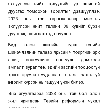
эхлүүлсэн нийт төслүүдийг үр ашигтай
дуусгах томоохон зорилтыг дэвшүүллээ.
2023 оны төсөв хэрэгжсэнээр өмнө нь
эхлүүлсэн нийт төслийн 86 хувийг бүрэн
дуусгаж, ашиглалтад оруулна.
Бид олон жилийн турш төсвийн
шинэчлэлийн талаар ярьсан ч тойргийн эрх
ашиг, сонгуулиас сонгууль дамжсан
амлалт, зураг төсөв, эдийн засгийн тооцоогүй
хөрөнгө оруулалтуудаасаа салж чадалгүй
өнөөдрийг хүрсэн нь гашуун үнэн билээ.
Энэ агуулгаараа 2023 оны төсөв бол олон
жил яригдсан Төсвийн реформын чухал