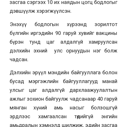
засгаа сэргээх 10 их наядын цогц бодлогыг
дэвшүүлж хэрэгжүүлсэн.
Энэхүү бодлогын хүрээнд зорилтот
бүлгийн иргэдийн 90 гаруй хувийг вакцины
бүрэн тунд цаг алдалгүй хамруулсан
дэлхийн эхний улс орнуудын нэг болж
чадсан.
Дэлхийн эрүүл мэндийн байгууллага болон
бусад мэргэжлийн байгууллагууд манай
улсыг цаг алдалгүй дархлаажуулалтын
ажлыг зохион байгуулж чадсанаар 40 гаруй
мянган хүний амь насыг болзошгүй
эрдлээс хамгаалсан төдийгүй энгийн
амьдралын хэмнэлд шилжиж, эдийн засгаа