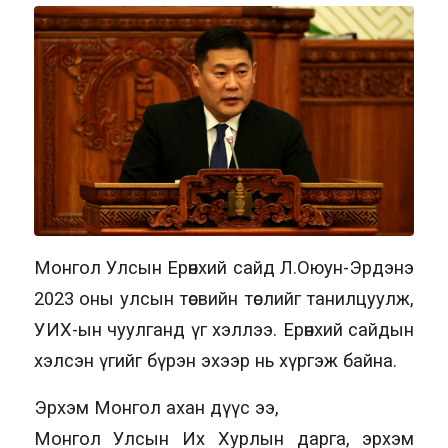
Монгол Улсын Ерөнхий сайд Л.Оюун-Эрдэнэ
2023 оны улсын төсвийн төслийг танилцуулж,
УИХ-ын чуулганд үг хэллээ. Ерөнхий сайдын
хэлсэн үгийг бүрэн эхээр нь хүргэж байна.
Эрхэм Монгол ахан дүүс ээ,
Монгол Улсын Их Хурлын дарга, эрхэм