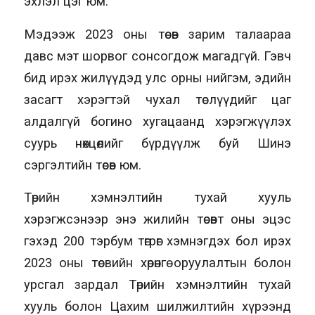
эхлэл цэг юм.
Мэдээж 2023 оны төсөв зарим талаараа
давс мэт шорвог сонсогдож магадгүй. Гэвч
бид ирэх жилүүдэд улс орны нийгэм, эдийн
засагт хэрэгтэй чухал төслүүдийг цаг
алдалгүй богино хугацаанд хэрэгжүүлэх
суурь нөхцөлийг бүрдүүлж буй Шинэ
сэргэлтийн төсөв юм.
Төрийн хэмнэлтийн тухай хууль
хэрэгжсэнээр энэ жилийн төсөвт оны эцэс
гэхэд 200 тэрбум төгрөг хэмнэгдэх бол ирэх
2023 оны төсвийн хөрөнгө оруулалтын болон
урсгал зардал Төрийн хэмнэлтийн тухай
хууль болон Цахим шилжилтийн хүрээнд