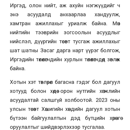
Иргэд, олон нийт, аж ахуйн нэгжүүдийг ч
энэ асуудалд анхаарлаа хандуулж,
хамтран ажиллахыг уриалж байна. Мөн
нийтийн тээврийн зогсоолын асуудлыг
нийслэл, дүүргийн төсөвт тусгаж ажиллахыг
шат шатны Засаг дарга нарт үүрэг болгож,
Иргэдийн төлөөлөгчдийн хурлын төлөөлөгчдөд зөвлөж
байна.
Хотын хэт төвлөрөл багасна гэдэг бол дагуул
хотууд болон хөдөө орон нутгийн хөгжлийн
асуудалтай салшгүй холбоотой. 2023 оны
улсын төсөвт Хөшигийн хөндийн дагуул хотын
бүтээн байгуулалтын дэд бүтцийн хөрөнгө
оруулалтыг шийдвэрлэхээр тусгалаа.