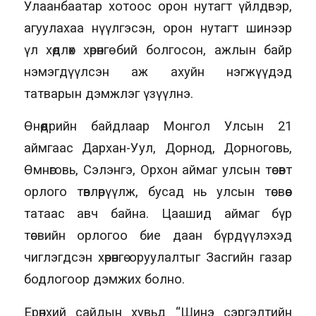
Улаанбаатар хотоос орон нутагт үйлдвэр,
агуулахаа нүүлгэсэн, орон нутагт шинээр
үл хөдлөх хөрөнгө бий болгосон, ажлын байр
нэмэгдүүлсэн аж ахуйн нэгжүүдэд
татварын дэмжлэг үзүүлнэ.
Өнөөдрийн байдлаар Монгол Улсын 21
аймгаас Дархан-Уул, Дорнод, Дорноговь,
Өмнөговь, Сэлэнгэ, Орхон аймаг улсын төсөвт
орлого төвлөрүүлж, бусад нь улсын төсвөөс
татаас авч байна. Цаашид аймаг бүр
төсвийн орлогоо бие даан бүрдүүлэхэд
чиглэгдсэн хөрөнгө оруулалтыг Засгийн газар
бодлогоор дэмжих болно.
Ерөнхий сайдын хувьд “Шинэ сэргэлтийн