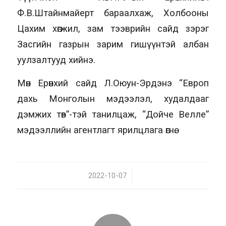
Ф.В.Штайнмайерт бараалхаж, Холбооны
Цахим хөгжил, зам тээврийн сайд зэрэг
Засгийн газрын зарим гишүүнтэй албан
уулзалтууд хийнэ.
Мөн Ерөнхий сайд Л.Оюун-Эрдэнэ “Европ
дахь Монголын мэдээлэл, худалдааг
дэмжих төв”-тэй танилцаж, “Дойче Велле”
мэдээллийн агентлагт ярилцлага өгнө.
2022-10-07
/