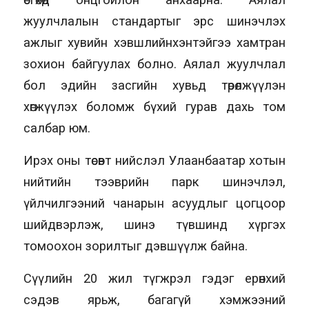
жуулчлалын стандартыг эрс шинэчлэх
ажлыг хувийн хэвшлийнхэнтэйгээ хамтран
зохион байгуулах болно. Аялал жуулчлал
бол эдийн засгийн хувьд төрөлжүүлэн
хөгжүүлэх боломж бүхий гурав дахь том
салбар юм.
Ирэх оны төсөвт нийслэл Улаанбаатар хотын
нийтийн тээврийн парк шинэчлэл,
үйлчилгээний чанарын асуудлыг цогцоор
шийдвэрлэж, шинэ түвшинд хүргэх
томоохон зорилтыг дэвшүүлж байна.
Сүүлийн 20 жил түгжрэл гэдэг ерөнхий
сэдэв ярьж, багагүй хэмжээний