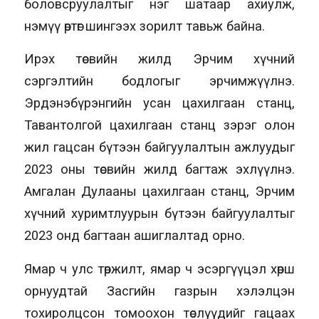
боловсруулалтыг нэг шатаар ахиулж,
нэмүү өртөг шингээх зорилт тавьж байна.
Ирэх төсвийн жилд Эрчим хүчний
сэргэлтийн бодлогыг эрчимжүүлнэ.
Эрдэнэбүрэнгийн усан цахилгаан станц,
Тавантолгой цахилгаан станц зэрэг олон
жил гацсан бүтээн байгуулалтын ажлуудыг
2023 оны төсвийн жилд багтаж эхлүүлнэ.
Амгалан Дулааны цахилгаан станц, Эрчим
хүчний хуримтлуурын бүтээн байгуулалтыг
2023 онд багтаан ашиглалтад орно.
Ямар ч улс төржилт, ямар ч эсэргүүцэл хөрш
орнуудтай Засгийн газрын хэлэлцэн
тохиролцсон томоохон төслүүдийг гацаах