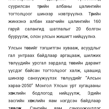
суурилсан төрийн албаны цалингийн
тогтолцоог шинээр нэвтрүүлнэ. Төрийн
жинхэнэ албан хаагчийн цалингийн 160
гаруй салангид шатлалыг 20 болгон
бууруулж, олон улсын жишигт нийцүүлнэ.
Улсын төсвийг тэгшитгэн хувааж, асуудлыг
гал унтраах байдлаар аргацааж, шилжих
төслүүдийн урсгал зардалд төсвийн дарамт
үүсдэг байсан тогтолцоог халж, цаашид
шинээр санхүүжүүлэх төслүүдийг “Алсын
хараа-2050” Монгол Улсын урт хугацааны
хөгжлийн бодлогод нийцүүлж, Эдийн
засгийн хөгжлийн яам нэгдсэн байдлаар
төлөвлөж, Сангийн яам санхүүжүүлдэг