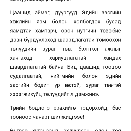
Цаашид аймаг, дүүргүүд Эдийн засгийн
хөгжлийн яам болон холбогдох бусад
яамдтай хамтарч, орон нутгийн төсвөө бие
даан бүрдүүлэхэд шаардлагатай томоохон
төслүүдийн зураг төсөл, бэлтгэл ажлыг
хангахад хариуцлагатай хандах
шаардлагатай байна. Бид цаашид тооцоо
судалгаатай, нийгмийн болон эдийн
засгийн бодит үр өгөөжтэй, зураг төсөвтэй
хэрэгжихүйц төслүүдийг л дэмжинэ.
Төрийн бодлого ерөнхийгөөс тодорхойд, бас
тооноос чанарт шилжицгээе!
Өнгөрсөн хугацаанд эхлүүлсэн олон төсөл