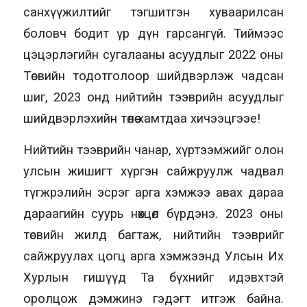
санхүүжилтийг тэгшитгэн хуваарилсан
боловч бодит үр дүн гарсангүй. Тиймээс
цэцэрлэгийн сугалааны асуудлыг 2022 оны
Төсвийн тодотголоор шийдвэрлэж чадсан
шиг, 2023 онд нийтийн тээврийн асуудлыг
шийдвэрлэхийн төлөө хамтдаа хичээцгээе!
Нийтийн тээврийн чанар, хүртээмжийг олон
улсын жишигт хүргэн сайжруулж чадвал
түгжрэлийн эсрэг арга хэмжээ авах дараа
дараагийн суурь нөхцөл бүрдэнэ. 2023 оны
төсвийн жилд багтаж, нийтийн тээврийг
сайжруулах цогц арга хэмжээнд Улсын Их
Хурлын гишүүд Та бүхнийг идэвхтэй
оролцож дэмжинэ гэдэгт итгэж байна.