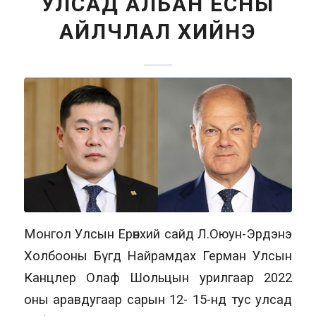
УЛСАД АЛБАН ЁСНЫ
АЙЛЧЛАЛ ХИЙНЭ
Монгол Улсын Ерөнхий сайд Л.Оюун-Эрдэнэ
Холбооны Бүгд Найрамдах Герман Улсын
Канцлер Олаф Шольцын урилгаар 2022
оны аравдугаар сарын 12- 15-нд тус улсад