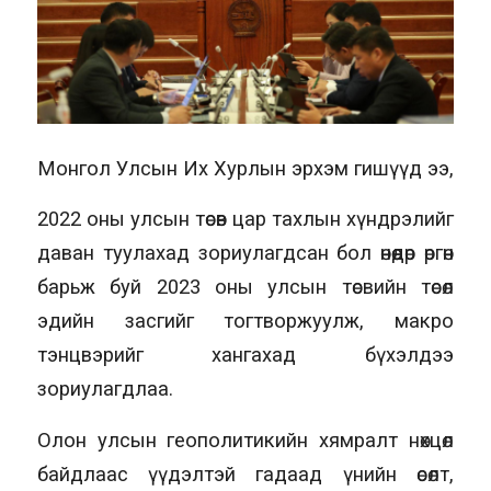
Монгол Улсын Их Хурлын эрхэм гишүүд ээ,
2022 оны улсын төсөв цар тахлын хүндрэлийг
даван туулахад зориулагдсан бол өнөөдөр өргөн
барьж буй 2023 оны улсын төсвийн төсөл
эдийн засгийг тогтворжуулж, макро
тэнцвэрийг хангахад бүхэлдээ
зориулагдлаа.
Олон улсын геополитикийн хямралт нөхцөл
байдлаас үүдэлтэй гадаад үнийн өсөлт,