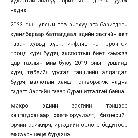
үүдэлтэй энэхүү сорилтыг ч даван туулж
чадна.
2023 оны улсын төсөв энэхүү өргөн баригдсан
хувилбараар батлагдвал эдийн засгийн өсөлт
таван хувьд хүрч, инфляц нэг оронтой
тоонд хүрч буурч, экспортын биет хэмжээ
цар тахлын өмнөх буюу 2019 оны түвшинд
хүрч, төлбөрийн урсгал тэнцлийн алдагдал
буурч, валютын ханш тогтворжиж чадна
гэдэгт Засгийн газар бүрэн итгэлтэй байна.
Макро эдийн засгийн тэнцвэр
хангагдсанаар хөрөнгө оруулалт, бизнесийн
орчин сайжирч, иргэдийн орлого бодитоор
өсөх суурь нөхцөл бүрдэнэ.