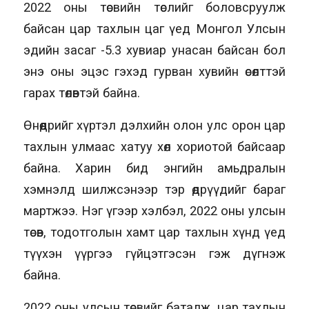
2022 оны төсвийн төслийг боловсруулж
байсан цар тахлын цаг үед Монгол Улсын
эдийн засаг -5.3 хувиар унасан байсан бол
энэ оны эцэс гэхэд гурван хувийн өсөлттэй
гарах төлөвтэй байна.
Өнөөдрийг хүртэл дэлхийн олон улс орон цар
тахлын улмаас хатуу хөл хориотой байсаар
байна. Харин бид энгийн амьдралын
хэмнэлд шилжсэнээр тэр өдрүүдийг бараг
мартжээ. Нэг үгээр хэлбэл, 2022 оны улсын
төсөв, тодотголын хамт цар тахлын хүнд үед
түүхэн үүргээ гүйцэтгэсэн гэж дүгнэж
байна.
2022 оны улсын төсвийг баталж, цар тахлын