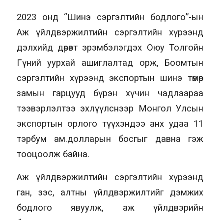
2023 онд “Шинэ сэргэлтийн бодлого”-ын
Аж үйлдвэржилтийн сэргэлтийн хүрээнд
дэлхийд дөрөвт эрэмбэлэгдэх Оюу Толгойн
Гүний уурхай ашиглалтад орж, Боомтын
сэргэлтийн хүрээнд экспортын шинэ төмөр
замын гарцууд бүрэн хүчин чадлаараа
тээвэрлэлтээ эхлүүлснээр Монгол Улсын
экспортын орлого түүхэндээ анх удаа 11
тэрбум ам.долларын босгыг давна гэж
тооцоолж байна.
Аж үйлдвэржилтийн сэргэлтийн хүрээнд
ган, зэс, алтны үйлдвэржилтийг дэмжих
бодлого явуулж, аж үйлдвэрийн