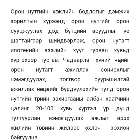
Орон нутгийн хөгжлийн бодлогыг дэмжих
зорилтын хүрээнд орон нутгийг орон
сууцжуулах дэд бүтцийн асуудлыг үе
шаттайгаар шийдвэрлэж, орон нутагт
ипотекийн зээлийн хүүг гурван хувьд
хүргэхээр тусгав. Чадварлаг хүний нөөцийг
орон нутагт ажиллах сонирхлыг
нэмэгдүүлэх, тогтвор суурьшилтай
ажиллах нөхцөлийг бүрдүүлэхийн тулд орон
нутгийн төрийн захиргааны албан хаагчийн
цалинг 20-100 хувь хүртэл үр дүнд
тулгуурлан нэмэгдүүлэх ажлыг ирэх
жилийн төсвийн жилээс эхлэн зохион
байгуулна.