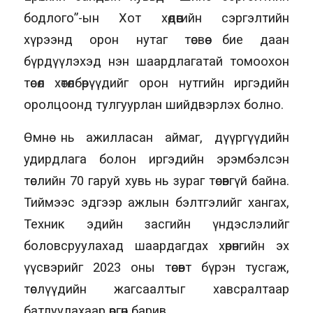
бодлого”-ын Хот хөдөөгийн сэргэлтийн
хүрээнд орон нутаг төсвөө бие даан
бүрдүүлэхэд нэн шаардлагатай томоохон
төсөл хөтөлбөрүүдийг орон нутгийн иргэдийн
оролцоонд тулгуурлан шийдвэрлэх болно.
Өмнө нь ажилласан аймаг, дүүргүүдийн
удирдлага болон иргэдийн эрэмбэлсэн
төслийн 70 гаруй хувь нь зураг төсөвгүй байна.
Тиймээс эдгээр ажлын бэлтгэлийг хангах,
Техник эдийн засгийн үндэслэлийг
боловсруулахад шаардагдах хөрөнгийн эх
үүсвэрийг 2023 оны төсөвт бүрэн тусгаж,
төслүүдийн жагсаалтыг хавсралтаар
батлуулахаар өргөн барив.