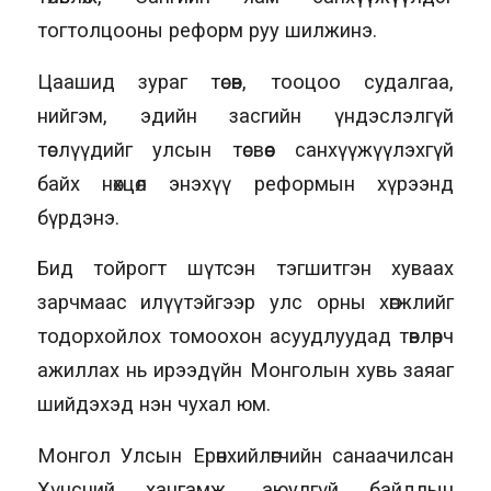
тогтолцооны реформ руу шилжинэ.
Цаашид зураг төсөв, тооцоо судалгаа,
нийгэм, эдийн засгийн үндэслэлгүй
төслүүдийг улсын төсвөөс санхүүжүүлэхгүй
байх нөхцөл энэхүү реформын хүрээнд
бүрдэнэ.
Бид тойрогт шүтсэн тэгшитгэн хуваах
зарчмаас илүүтэйгээр улс орны хөгжлийг
тодорхойлох томоохон асуудлуудад төвлөрч
ажиллах нь ирээдүйн Монголын хувь заяаг
шийдэхэд нэн чухал юм.
Монгол Улсын Ерөнхийлөгчийн санаачилсан
Хүнсний хангамж, аюулгүй байдлын