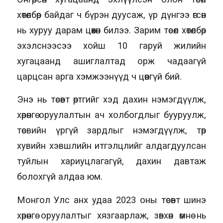
хөтөлбөр байдаг ч бүрэн дуусаж, үр дүнгээ өгсөн
нь хуруу дарам цөөхөн билээ. Зарим төсөл хөтөлбөр
эхэлснээсээ хойш 10 гаруй жилийн
хугацаанд ашиглалтад орж чадаагүй
царцсан арга хэмжээнүүд ч цөөнгүй бий.
Энэ нь төсөвт өртгийг хэд дахин нэмэгдүүлж,
хөрөнгө оруулалтын ач холбогдлыг бууруулж,
төсвийн үргүй зардлыг нэмэгдүүлж, төр
хувийн хэвшлийн итгэлцлийг алдагдуулсан
туйлын хариуцлагагүй, дахин давтаж
болохгүй алдаа юм.
Монгол Улс анх удаа 2023 оны төсөвт шинэ
хөрөнгө оруулалтыг хязгаарлаж, зөвхөн өмнө нь