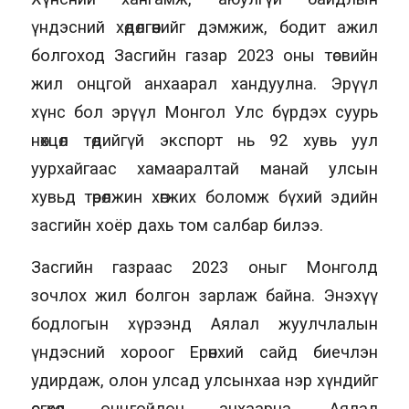
үндэсний хөдөлгөөнийг дэмжиж, бодит ажил
болгоход Засгийн газар 2023 оны төсвийн
жил онцгой анхаарал хандуулна. Эрүүл
хүнс бол эрүүл Монгол Улс бүрдэх суурь
нөхцөл төдийгүй экспорт нь 92 хувь уул
уурхайгаас хамааралтай манай улсын
хувьд төрөлжин хөгжих боломж бүхий эдийн
засгийн хоёр дахь том салбар билээ.
Засгийн газраас 2023 оныг Монголд
зочлох жил болгон зарлаж байна. Энэхүү
бодлогын хүрээнд Аялал жуулчлалын
үндэсний хороог Ерөнхий сайд биечлэн
удирдаж, олон улсад улсынхаа нэр хүндийг
өсгөхөд онцгойлон анхаарна. Аялал