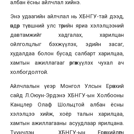
албан ёсны айлчлал хийнэ.
Энэ удаагийн айлчлал нь ХБНГУ-тай дээд,
өндөр түвшний улс төрийн яриа хэлэлцээний
давтамжийг хадгалах, харилцан
ойлголцлыг бэхжүүлэх, эдийн засаг,
худалдаа болон бусад салбарт харилцаа,
хамтын ажиллагааг өргөжүүлэх чухал ач
холбогдолтой.
Айлчлалын үеэр Монгол Улсын Ерөнхий
сайд Л.Оюун-Эрдэнэ ХБНГУ-ын Холбооны
Канцлер Олаф Шольцтой албан ёсны
хэлэлцээ хийж, хоёр талын харилцаа,
хамтын ажиллагааны асуудлаар ярилцана.
Түүнчлэн ХБНГУ-ын Ерөнхийлөгч