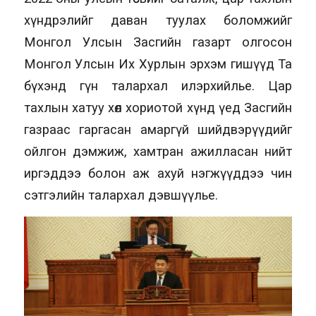
хүндрэлийг даван туулах боломжийг
Монгол Улсын Засгийн газарт олгосон
Монгол Улсын Их Хурлын эрхэм гишүүд Та
бүхэнд гүн талархал илэрхийлье. Цар
тахлын хатуу хөл хориотой хүнд үед Засгийн
газраас гаргасан амаргүй шийдвэрүүдийг
ойлгон дэмжиж, хамтран ажилласан нийт
иргэддээ болон аж ахуй нэгжүүддээ чин
сэтгэлийн талархал дэвшүүлье.