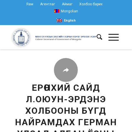
Яам
Агентлаг
Аймаг
Холбоо барих
Mongolian
English
ЕРӨНХИЙ САЙД
Л.ОЮУН-ЭРДЭНЭ
ХОЛБООНЫ БҮГД
НАЙРАМДАХ ГЕРМАН