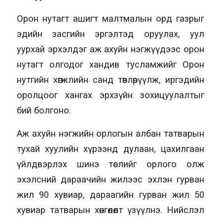
Орон нутагт ашигт малтмалын орд газрыг
эдийн засгийн эргэлтэд оруулах, уул
уурхай эрхэлдэг аж ахуйн нэгжүүдээс орон
нутагт олгодог хандив тусламжийг Орон
нутгийн хөгжлийн санд төвлөрүүлж, иргэдийн
оролцоог хангах эрхзүйн зохицуулалтыг
бий болгоно.
Аж ахуйн нэгжийн орлогын албан татварын
тухай хуулийн хүрээнд дулаан, цахилгаан
үйлдвэрлэх шинэ төслийг орлого олж
эхэлсний дараачийн жилээс эхлэн гурван
жил 90 хувиар, дараагийн гурван жил 50
хувиар татварын хөнгөлөлт үзүүлнэ. Нийслэл