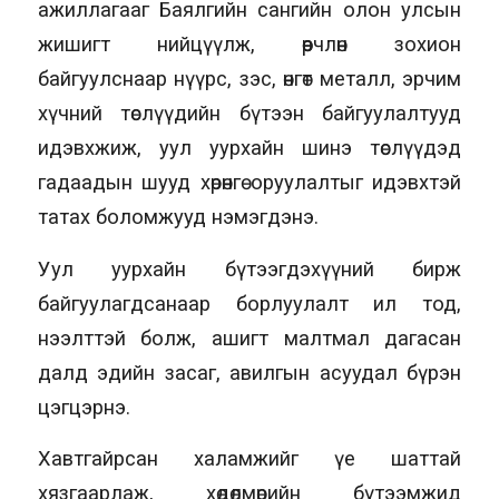
ажиллагааг Баялгийн сангийн олон улсын
жишигт нийцүүлж, өөрчлөн зохион
байгуулснаар нүүрс, зэс, өнгөт металл, эрчим
хүчний төслүүдийн бүтээн байгуулалтууд
идэвхжиж, уул уурхайн шинэ төслүүдэд
гадаадын шууд хөрөнгө оруулалтыг идэвхтэй
татах боломжууд нэмэгдэнэ.
Уул уурхайн бүтээгдэхүүний бирж
байгуулагдсанаар борлуулалт ил тод,
нээлттэй болж, ашигт малтмал дагасан
далд эдийн засаг, авилгын асуудал бүрэн
цэгцэрнэ.
Хавтгайрсан халамжийг үе шаттай
хязгаарлаж, хөдөлмөрийн бүтээмжид