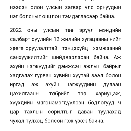
нээсэн олон улсын загвар улс орнуудын
нэг болсныг онцлон тэмдэглэсээр байна.
2022 оны улсын төсөв эрүүл мэндийн
салбарт сүүлийн 12 жилийн хугацааны нийт
хөрөнгө оруулалттай тэнцэхүйц хэмжээний
санхүүжилтийг шийдвэрлэсэн байна. Аж
ахуйн нэгжүүдийг дэмжсэн ажлын байрыг
хадгалах гурван хувийн хүүтэй зээл болон
иргэд аж ахуйн нэгжүүдийн дулаан
цахилгааны төлбөрийг төрөөс хариуцаж,
хүүхдийн мөнгө нэмэгдүүлсэн бодлогууд ч
цар тахлын сорилтыг даван туулахад
чухал түлхэц болсон гэж үзэж байна.