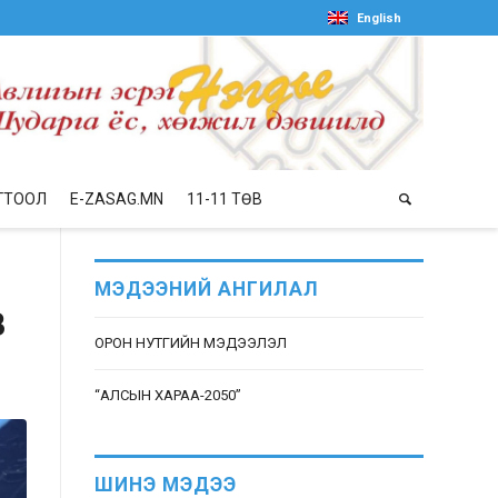
English
ГТООЛ
E-ZASAG.MN
11-11 ТӨВ
МЭДЭЭНИЙ АНГИЛАЛ
В
ОРОН НУТГИЙН МЭДЭЭЛЭЛ
“АЛСЫН ХАРАА-2050”
ШИНЭ МЭДЭЭ