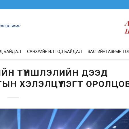
ОД БАЙДАЛ
САНХҮҮГИЙН ИЛ ТОД БАЙДАЛ
ЗАСГИЙН ГАЗРЫН ТО
ИЙН ТҮНШЛЭЛИЙН ДЭЭД
ЫН ХЭЛЭЛЦҮҮЛЭГТ ОРОЛЦО