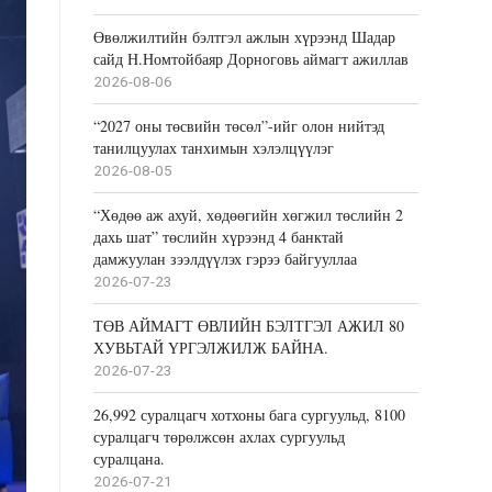
Өвөлжилтийн бэлтгэл ажлын хүрээнд Шадар
сайд Н.Номтойбаяр Дорноговь аймагт ажиллав
2026-08-06
“2027 оны төсвийн төсөл”-ийг олон нийтэд
танилцуулах танхимын хэлэлцүүлэг
2026-08-05
“Хөдөө аж ахуй, хөдөөгийн хөгжил төслийн 2
дахь шат” төслийн хүрээнд 4 банктай
дамжуулан зээлдүүлэх гэрээ байгууллаа
2026-07-23
ТӨВ АЙМАГТ ӨВЛИЙН БЭЛТГЭЛ АЖИЛ 80
ХУВЬТАЙ ҮРГЭЛЖИЛЖ БАЙНА.
2026-07-23
26,992 суралцагч хотхоны бага сургуульд, 8100
суралцагч төрөлжсөн ахлах сургуульд
суралцана.
2026-07-21