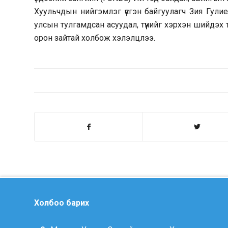
Хуульчдын нийгэмлэг үүсгэн байгуулагч Зия Гул
улсын тулгамдсан асуудал, түүнийг хэрхэн шийдэх 
орон зайтай холбож хэлэлцлээ.
Холбоо барих