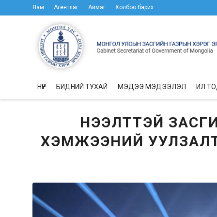
Яам
Агентлаг
Аймаг
Холбоо барих
НҮҮР
БИДНИЙ ТУХАЙ
МЭДЭЭ МЭДЭЭЛЭЛ
ИЛ Т
НЭЭЛТТЭЙ ЗАСГ
ХЭМЖЭЭНИЙ УУЛЗАЛТ