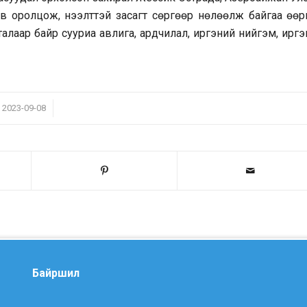
иев оролцож, нээлттэй засагт сөргөөр нөлөөлж байгаа өөр
талаар байр сууриа авлига, ардчилал, иргэний нийгэм, ирг
/
2023-09-08
Байршил