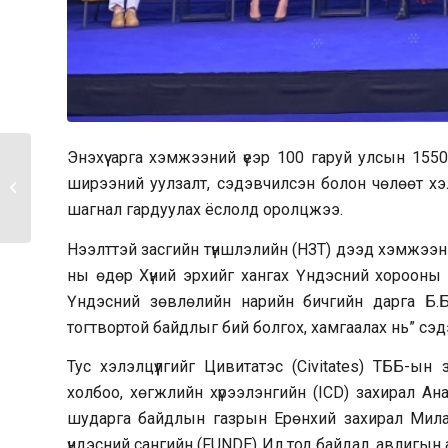
Энэхүү арга хэмжээний үеэр 100 гаруй улсын 15
НЭЭЛТТЭЙ ЗАСГИЙН
ширээний уулзалт, сэдэвчилсэн болон чөлөөт хэлэ
ТҮНШЛЭЛИЙН ДЭЭД
шагнал гардуулах ёслолд оролцжээ.
ХЭМЖЭЭНИЙ...
Нээлттэй засгийн түншлэлийн (НЗТ) дээд хэмжээн
ны өдөр Хүний эрхийг хангах Үндэсний хорооны
Үндэсний зөвлөлийн нарийн бичгийн дарга Б.
тогтвортой байдлыг бий болгох, хамгаалах нь” сэд
Тус хэлэлцүүлгийг Цивитатэс (Civitates) ТББ-ы
холбоо, хөгжлийн хүрээлэнгийн (ICD) захирал А
шударга байдлын газрын Ерөнхий захирал Мил
үндэсний сангийн (FUNDE) Ил тод байдал, авлигы