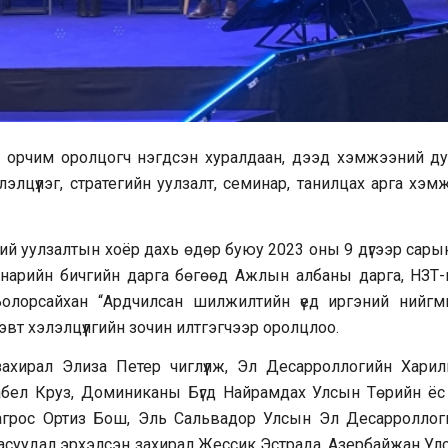
50 орчим оролцогч нэгдсэн хуралдаан, дээд хэмжээний ду
лцүүлэг, стратегийн уулзалт, семинар, танилцах арга хэм
ий уулзалтын хоёр дахь өдөр буюу 2023 оны 9 дүгээр сарын
 нарийн бичгийн дарга бөгөөд Ажлын албаны дарга, НЗТ-
Болорсайхан “Ардчилсан шилжилтийн үед иргэний нийгм
эвт хэлэлцүүлгийн зочин илтгэгчээр оролцлоо.
н захирал Элиза Петер чиглүүлж, Эл Десарроллогийн Харил
набел Круз, Доминиканы Бүгд Найрамдах Улсын Төрийн ёс з
агрос Ортиз Бош, Эль Сальвадор Улсын Эл Десарроллог
н асуудал эрхэлсэн захирал Жессик Эстрада, Азербайжан Ул