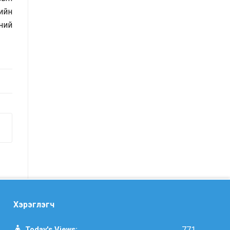
шинжилгээ, үнэлгээний тайлангийн
ийн
талаар
эний
Макро эдийн засгийн сарын
мэдээ
Төрийн албаны тухай хуулийн
хэрэгжилтийн үр дагаварт хийсэн
үнэлгээний тайлан
Засгийн газрын Хэрэг эрхлэх
газрын 2025 оны жилийн эцсийн
гүйцэтгэлийн төлөвлөгөөний
биелэлт
Засгийн газрын Хэрэг эрхлэх
Хэрэглэгч
газрын 2025 оны гүйцэтгэлийн
төлөвлөгөөний биелэлтэд хяналт-
Today's Views:
771