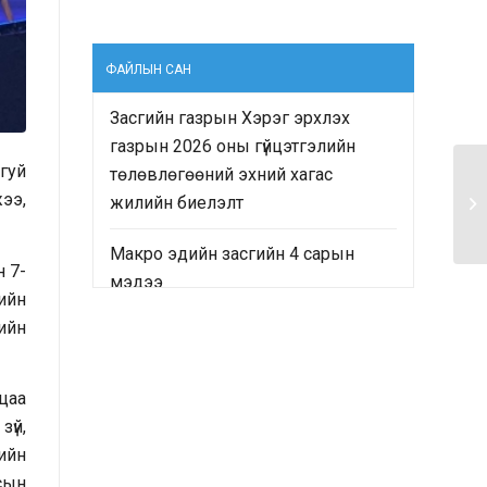
ФАЙЛЫН САН
Засгийн газрын Хэрэг эрхлэх
газрын 2026 оны гүйцэтгэлийн
гуй
төлөвлөгөөний эхний хагас
До
жээ,
жилийн биелэлт
су
Макро эдийн засгийн 4 сарын
 7-
мэдээ
ийн
ийн
“Монгол Улсын Засгийн газрын
2024-2028 оны үйл ажиллагааны
хөтөлбөр”-ийн хэрэгжилтийн явц
цаа
болон “Монгол Улсын хөгжлийн
үй,
2025 оны төлөвлөгөө”-ний
ийн
гүйцэтгэлд хийсэн хяналт-
сын