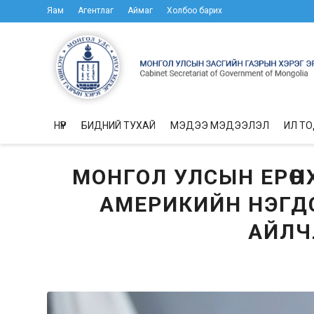
Яам
Агентлаг
Аймаг
Холбоо барих
НҮҮР
БИДНИЙ ТУХАЙ
МЭДЭЭ МЭДЭЭЛЭЛ
ИЛ Т
МОНГОЛ УЛСЫН ЕРӨН
АМЕРИКИЙН НЭГД
АЙЛЧ