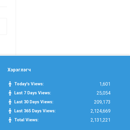
үнэлгээний тайлангийн талаар
Макро эдийн засгийн сарын
мэдээ
Төрийн албаны тухай хуулийн
хэрэгжилтийн үр дагаварт хийсэн
үнэлгээний тайлан
Засгийн газрын Хэрэг эрхлэх
Хэрэглэгч
газрын 2025 оны жилийн эцсийн
гүйцэтгэлийн төлөвлөгөөний биелэлт
Today's Views:
1,601
Last 7 Days Views:
25,054
Засгийн газрын Хэрэг эрхлэх
Last 30 Days Views:
209,173
газрын 2025 оны гүйцэтгэлийн
Last 365 Days Views:
2,124,669
төлөвлөгөөний биелэлтэд хяналт-
шинжилгээ хийсэн тайлан
Total Views:
2,131,221