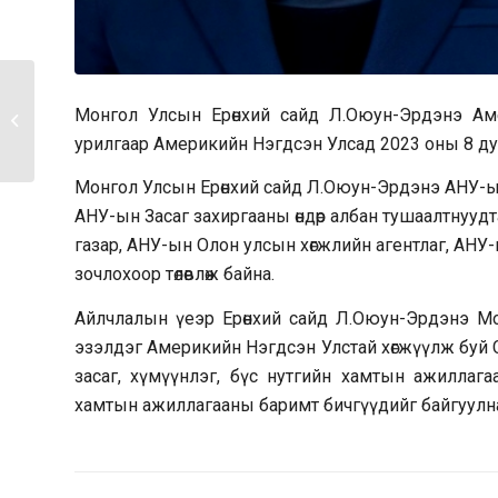
Шадар сайд
Монгол Улсын Ерөнхий сайд Л.Оюун-Эрдэнэ Ам
С.Амарсайхан аймгийн
урилгаар Америкийн Нэгдсэн Улсад 2023 оны 8 дуг
Засаг дарга...
Монгол Улсын Ерөнхий сайд Л.Оюун-Эрдэнэ АНУ-ын
АНУ-ын Засаг захиргааны өндөр албан тушаалтнууд
газар, АНУ-ын Олон улсын хөгжлийн агентлаг, АНУ
зочлохоор төлөвлөж байна.
Айлчлалын үеэр Ерөнхий сайд Л.Оюун-Эрдэнэ Мон
эзэлдэг Америкийн Нэгдсэн Улстай хөгжүүлж буй С
засаг, хүмүүнлэг, бүс нутгийн хамтын ажиллага
хамтын ажиллагааны баримт бичгүүдийг байгуулн