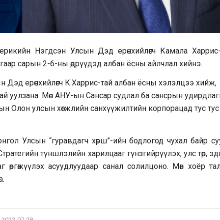
ерикийн Нэгдсэн Улсын Дэд ерөнхийлөгч Камала Харрис
аар сарын 2-6-ны өдрүүдэд албан ёсны айлчлал хийнэ.
 Дэд ерөнхийлөгч К.Харрис-тай албан ёсны хэлэлцээ хийж,
тай уулзана. Мөн АНУ-ын Сансар судлал ба сансрын удирдла
-ын Олон улсын хөгжлийн санхүүжилтийн корпорацад тус тус
гол Улсын “гуравдагч хөрш”-ийн бодлогод чухал байр су
тратегийн түншлэлийн харилцааг гүнзгийрүүлэх, улс төр, э
аг өргөжүүлэх асуудлуудаар санал солилцоно. Мөн хоёр та
а.
/
2023-07-28