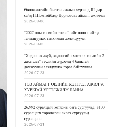
Өвөлжилтийн бэлтгэл ажлын хүрээнд Шадар
сайд Н.Номтойбаяр Дорноговь аймагт ажиллав
2026-08-06
“2027 оны төсвийн төсөл”-ийг олон нийтэд
танилцуулах танхимын хэлэлцүүлэг
2026-08-05
“Хөдөө аж ахуй, хөдөөгийн хөгжил төслийн 2
дахь шат” төслийн хүрээнд 4 банктай
дамжуулан зээлдүүлэх гэрээ байгууллаа
2026-07-23
ТӨВ АЙМАГТ ӨВЛИЙН БЭЛТГЭЛ АЖИЛ 80
ХУВЬТАЙ ҮРГЭЛЖИЛЖ БАЙНА.
2026-07-23
26,992 суралцагч хотхоны бага сургуульд, 8100
суралцагч төрөлжсөн ахлах сургуульд
суралцана.
2026-07-21