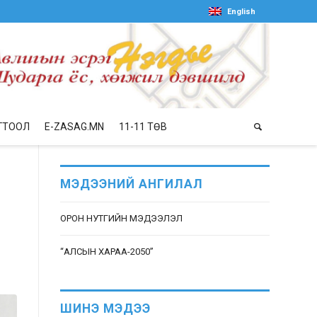
English
ГТООЛ
E-ZASAG.MN
11-11 ТӨВ
МЭДЭЭНИЙ АНГИЛАЛ
ОРОН НУТГИЙН МЭДЭЭЛЭЛ
“АЛСЫН ХАРАА-2050”
ШИНЭ МЭДЭЭ