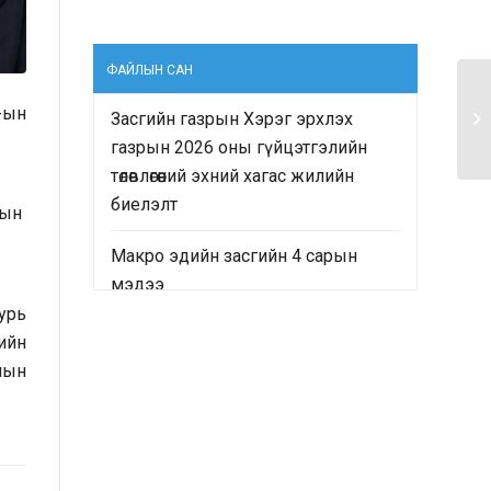
ФАЙЛЫН САН
-ын
Засгийн газрын Хэрэг эрхлэх
газрын 2026 оны гүйцэтгэлийн
төлөвлөгөөний эхний хагас жилийн
биелэлт
гын
Макро эдийн засгийн 4 сарын
мэдээ
урь
“Монгол Улсын Засгийн газрын
дийн
2024-2028 оны үйл ажиллагааны
лын
хөтөлбөр”-ийн хэрэгжилтийн явц
болон “Монгол Улсын хөгжлийн
2025 оны төлөвлөгөө”-ний гүйцэтгэлд
хийсэн хяналт-шинжилгээ,