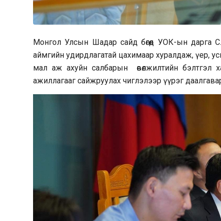
Монгол Улсын Шадар сайд бөгөөд УОК-ын дарга С.А
аймгийн удирдлагатай цахимаар хуралдаж, үер, ус
мал аж ахуйн салбарын өвөлжилтийн бэлтгэл ха
ажиллагааг сайжруулах чиглэлээр үүрэг даалгавар өг