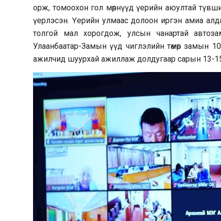
орж, томоохон гол мөрнүүд үерийн аюултай түвш
үерлэсэн. Үерийн улмаас долоон иргэн амиа алда
толгой мал хорогдож, улсын чанартай автоз
Улаанбаатар-Замын үүд чиглэлийн төмөр замын 1
ажилчид шуурхай ажиллаж долдугаар сарын 13-1