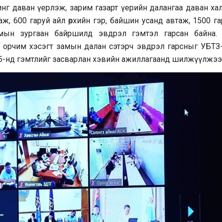
инг даван үерлэж, зарим газарт үерийн далангаа даван ха
ж, 600 гаруй айл өрхийн гэр, байшин усанд автаж, 1500 га
амын зургаан байршилд эвдрэл гэмтэл гарсан байна. 
0 орчим хэсэгт замын далан сэтэрч эвдрэл гарсныг УБТЗ
5-нд гэмтлийг засварлан хэвийн ажиллагаанд шилжүүлжээ