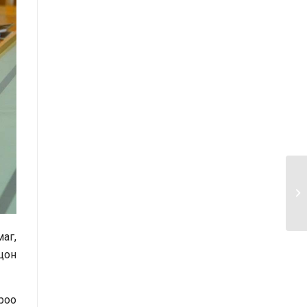
үнэлгээний тайлангийн талаар
Макро эдийн засгийн сарын
мэдээ
Төрийн албаны тухай хуулийн
хэрэгжилтийн үр дагаварт хийсэн
үнэлгээний тайлан
Засгийн газрын Хэрэг эрхлэх
газрын 2025 оны жилийн эцсийн
гүйцэтгэлийн төлөвлөгөөний биелэлт
Засгийн газрын Хэрэг эрхлэх
аг,
газрын 2025 оны гүйцэтгэлийн
оцон
төлөвлөгөөний биелэлтэд хяналт-
шинжилгээ хийсэн тайлан
роо