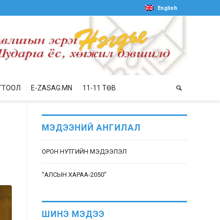
English
ГТООЛ
E-ZASAG.MN
11-11 ТӨВ
МЭДЭЭНИЙ АНГИЛАЛ
ОРОН НУТГИЙН МЭДЭЭЛЭЛ
“АЛСЫН ХАРАА-2050”
ШИНЭ МЭДЭЭ