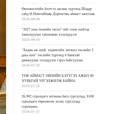
Өвөлжилтийн бэлтгэл ажлын хүрээнд Шадар
сайд Н.Номтойбаяр Дорноговь аймагт ажиллав
2026-08-06
“2027 оны төсвийн төсөл”-ийг олон нийтэд
танилцуулах танхимын хэлэлцүүлэг
2026-08-05
“Хөдөө аж ахуй, хөдөөгийн хөгжил төслийн 2
дахь шат” төслийн хүрээнд 4 банктай
дамжуулан зээлдүүлэх гэрээ байгууллаа
2026-07-23
ТӨВ АЙМАГТ ӨВЛИЙН БЭЛТГЭЛ АЖИЛ 80
ХУВЬТАЙ ҮРГЭЛЖИЛЖ БАЙНА.
2026-07-23
26,992 суралцагч хотхоны бага сургуульд, 8100
суралцагч төрөлжсөн ахлах сургуульд
суралцана.
2026-07-21