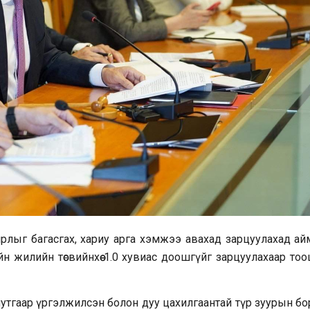
рлыг багасгах, хариу арга хэмжээ авахад зарцуулахад айм
йн жилийн төсвийнхөө 1.0 хувиас доошгүйг зарцуулахаар то
утгаар үргэлжилсэн болон дуу цахилгаантай түр зуурын бо