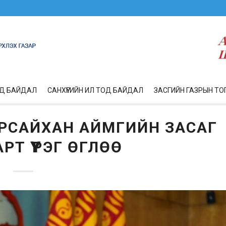
ОД БАЙДАЛ
САНХҮҮГИЙН ИЛ ТОД БАЙДАЛ
ЗАСГИЙН ГАЗРЫН ТО
РСАЙХАН АЙМГИЙН ЗАСАГ
РТ ҮҮРЭГ ӨГЛӨӨ