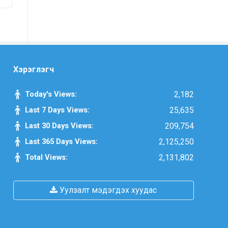
санал, хүсэлтийн өдөр тутмын мэдээ
/2025.09.03/
Засгийн газрын Иргэд, олон
нийттэй харилцах 11-11 төвд
Хэрэглэгч
иргэдээс ирүүлсэн өргөдөл, гомдол,
санал, хүсэлтийн өдөр тутмын мэдээ
Today's Views:
2,182
/2025.09.01/
Last 7 Days Views:
25,635
Засгийн газрын Иргэд, олон
Last 30 Days Views:
209,754
нийттэй харилцах 11-11 төвд
Last 365 Days Views:
2,125,250
иргэдээс ирүүлсэн өргөдөл, гомдол,
Total Views:
2,131,802
санал, хүсэлтийн өдөр тутмын мэдээ
/2025.08.21/
Уулзалт мэдэгдэх хуудас
Засгийн газрын Иргэд, олон
нийттэй харилцах 11-11 төвд
иргэдээс ирүүлсэн өргөдөл, гомдол,