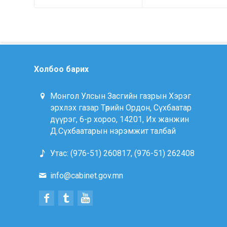
Холбоо барих
Монгол Улсын Засгийн газрын Хэрэг
эрхлэх газар Төрийн Ордон, Сүхбаатар
дүүрэг, 6-р хороо, 14201, Их жанжин
Д.Сүхбаатарын нэрэмжит талбай
Утас: (976-51) 260817, (976-51) 262408
info@cabinet.gov.mn