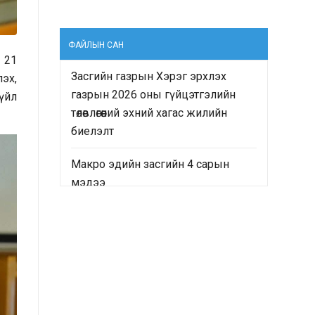
ФАЙЛЫН САН
н 21
Засгийн газрын Хэрэг эрхлэх
лэх,
газрын 2026 оны гүйцэтгэлийн
үйл
төлөвлөгөөний эхний хагас жилийн
биелэлт
Макро эдийн засгийн 4 сарын
мэдээ
“Монгол Улсын Засгийн газрын
2024-2028 оны үйл ажиллагааны
хөтөлбөр”-ийн хэрэгжилтийн явц
болон “Монгол Улсын хөгжлийн
2025 оны төлөвлөгөө”-ний гүйцэтгэлд
хийсэн хяналт-шинжилгээ,