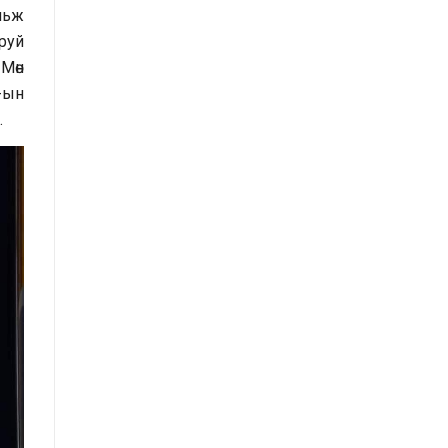
Засгийн газрын Хэрэг эрхлэх
льж
газрын 2025 оны эхний хагас
руй
жилийн гүйцэтгэлийн төлөвлөгөөний
Мөн
биелэлт
-ын
.
Засгийн газрын Хэрэг эрхлэх
газрын 2025 оны гүйцэтгэлийн
төлөвлөгөө
Хууль тогтоомж, тогтоол
шийдвэрийн хэрэгжилтэд хийсэн
хяналт шинжилгээний тайлан
/2025 оны эхний хагас жилийн
байдлаар/
Засгийн газрын Иргэд, олон
нийттэй харилцах 11-11 төвд
иргэдээс ирүүлсэн өргөдөл, гомдол,