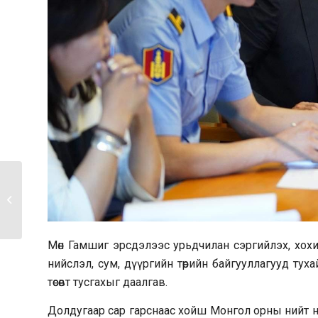
2023-2024 оны өвөл,
хаврын бэлтгэл
ажлыг эрчимжүүлэх...
Мөн Гамшиг эрсдэлээс урьдчилан сэргийлэх, хохи
нийслэл, сум, дүүргийн төрийн байгууллагууд туха
төсөвт тусгахыг даалгав.
Долдугаар сар гарснаас хойш Монгол орны нийт н