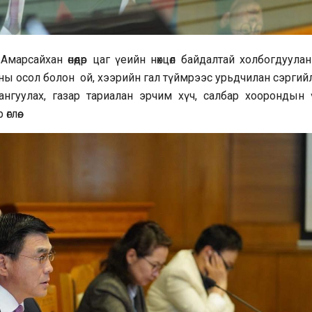
марсайхан өнөөдөр цаг үеийн нөхцөл байдалтай холбогдуула
ны осол болон ой, хээрийн гал түймрээс урьдчилан сэргий
нгуулах, газар тариалан эрчим хүч, салбар хоорондын 
лөө.