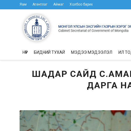
Яам
Агентлаг
Аймаг
Холбоо барих
НҮҮР
БИДНИЙ ТУХАЙ
МЭДЭЭ МЭДЭЭЛЭЛ
ИЛ Т
ШАДАР САЙД С.АМА
ДАРГА НА