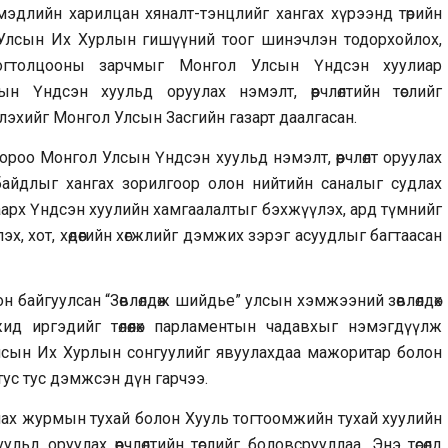
 мэдлийн харилцан хяналт-тэнцлийг хангах хүрээнд төрийн
өх Улсын Их Хурлын гишүүний тоог шинэчлэн тодорхойлох,
огтолцооны зарчмыг Монгол Улсын Үндсэн хуулиар
 Үндсэн хуульд оруулах нэмэлт, өөрчлөлтийн төслийг
лэхийг Монгол Улсын Засгийн газарт даалгасан.
роо Монгол Улсын Үндсэн хуульд нэмэлт, өөрчлөлт оруулах
байдлыг хангах зорилгоор олон нийтийн саналыг судлах
аарх Үндсэн хуулийн хамгаалалтыг бэхжүүлэх, ард түмнийг
эх, хот, хөдөөгийн хөгжлийг дэмжих зэрэг асуудлыг багтаасан
н байгуулсан “Зөвлөлдөж шийдье” улсын хэмжээний зөвлөлдөх
жид иргэдийг төлөөлөх парламентын чадавхыг нэмэгдүүлж
 Улсын Их Хурлын сонгуулийг явуулахдаа мажоритар болон
тус тус дэмжсэн дүн гарчээ.
улах журмын тухай болон Хууль тогтоомжийн тухай хуулийн
д оруулах өөрчлөлтийн төслийг боловсрууллаа. Энэ төсөлд