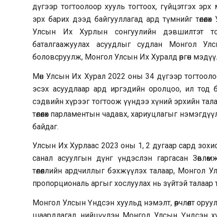
дүгээр тогтоолоор хууль тогтоох, гүйцэтгэх эрх
эрх барих дээд байгууллагад ард түмнийг төлөөл
Улсын Их Хурлын сонгуулийн дэвшилтэт т
баталгаажуулах асуудлыг судлан Монгол Улсын
боловсруулж, Монгол Улсын Их Хуралд өргөн мэдүү
Мөн Улсын Их Хурал 2022 оны 34 дүгээр тогтоолоо
эсэх асуудлаар ард иргэдийн оролцоо, ил тод 
сэдвийн хүрээг тогтоож үүндээ хүний эрхийн тал
төлөөлөх парламентын чадавх, хариуцлагыг нэмэгдүүл
байдаг.
Улсын Их Хурлаас 2023 оны 1, 2 дугаар сард зохио
санал асуулгын дүнг үндэслэн гаргасан Зөвлөм
төлөөллийн ардчиллыг бэхжүүлэх талаар, Монгол
пропорциональ аргыг хослуулах нь зүйтэй талаар 
Монгол Улсын Үндсэн хуульд нэмэлт, өөрчлөлт ору
шаардлагад нийцүүлэн Монгол Улсын Үндсэн хууль