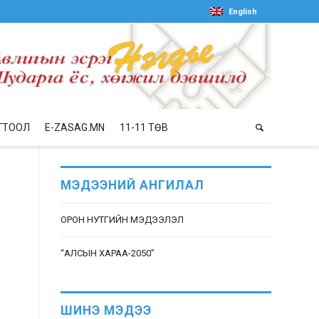
English
ГТООЛ
E-ZASAG.MN
11-11 ТӨВ
МЭДЭЭНИЙ АНГИЛАЛ
ОРОН НУТГИЙН МЭДЭЭЛЭЛ
“АЛСЫН ХАРАА-2050”
ШИНЭ МЭДЭЭ