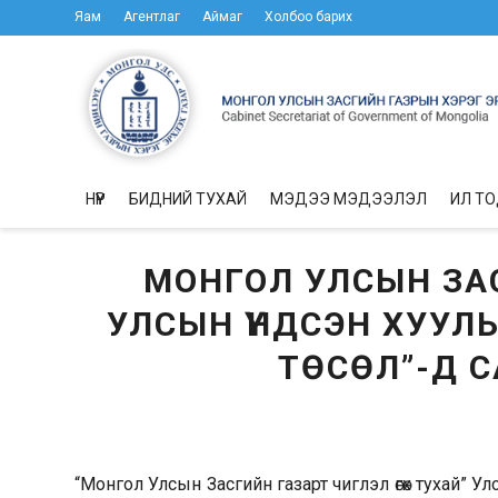
Яам
Агентлаг
Аймаг
Холбоо барих
НҮҮР
БИДНИЙ ТУХАЙ
МЭДЭЭ МЭДЭЭЛЭЛ
ИЛ Т
МОНГОЛ УЛСЫН ЗА
УЛСЫН ҮНДСЭН ХУУЛ
ТӨСӨЛ”-Д С
“Монгол Улсын Засгийн газарт чиглэл өгөх тухай” 