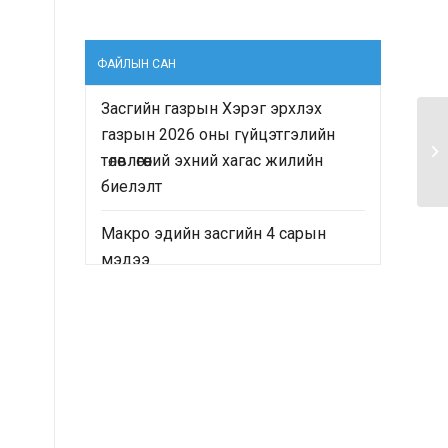
ФАЙЛЫН САН
Засгийн газрын Хэрэг эрхлэх
газрын 2026 оны гүйцэтгэлийн
төлөвлөгөөний эхний хагас жилийн
биелэлт
Макро эдийн засгийн 4 сарын
мэдээ
“Монгол Улсын Засгийн газрын
2024-2028 оны үйл ажиллагааны
хөтөлбөр”-ийн хэрэгжилтийн явц
болон “Монгол Улсын хөгжлийн
2025 оны төлөвлөгөө”-ний гүйцэтгэлд
хийсэн хяналт-шинжилгээ,