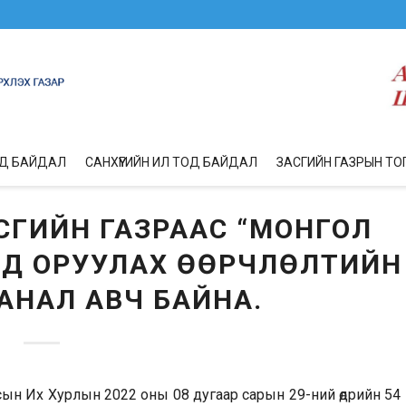
ОД БАЙДАЛ
САНХҮҮГИЙН ИЛ ТОД БАЙДАЛ
ЗАСГИЙН ГАЗРЫН ТО
СГИЙН ГАЗРААС “МОНГОЛ
ЬД ОРУУЛАХ ӨӨРЧЛӨЛТИЙН
АНАЛ АВЧ БАЙНА.
Улсын Их Хурлын 2022 оны 08 дугаар сарын 29-ний өдрийн 54