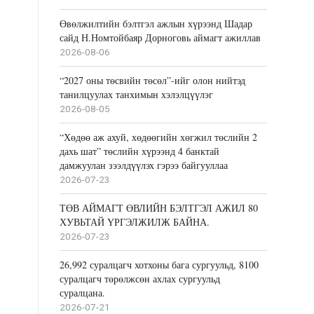
Өвөлжилтийн бэлтгэл ажлын хүрээнд Шадар
сайд Н.Номтойбаяр Дорноговь аймагт ажиллав
2026-08-06
“2027 оны төсвийн төсөл”-ийг олон нийтэд
танилцуулах танхимын хэлэлцүүлэг
2026-08-05
“Хөдөө аж ахуй, хөдөөгийн хөгжил төслийн 2
дахь шат” төслийн хүрээнд 4 банктай
дамжуулан зээлдүүлэх гэрээ байгууллаа
2026-07-23
ТӨВ АЙМАГТ ӨВЛИЙН БЭЛТГЭЛ АЖИЛ 80
ХУВЬТАЙ ҮРГЭЛЖИЛЖ БАЙНА.
2026-07-23
26,992 суралцагч хотхоны бага сургуульд, 8100
суралцагч төрөлжсөн ахлах сургуульд
суралцана.
2026-07-21