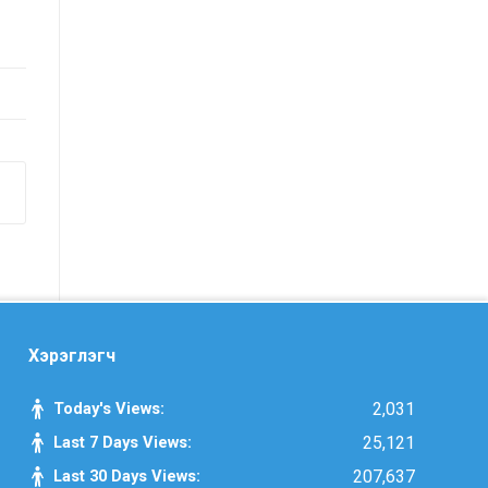
үнэлгээний тайлангийн талаар
Макро эдийн засгийн сарын
мэдээ
Төрийн албаны тухай хуулийн
хэрэгжилтийн үр дагаварт хийсэн
үнэлгээний тайлан
Засгийн газрын Хэрэг эрхлэх
газрын 2025 оны жилийн эцсийн
гүйцэтгэлийн төлөвлөгөөний биелэлт
Хэрэглэгч
Засгийн газрын Хэрэг эрхлэх
газрын 2025 оны гүйцэтгэлийн
Today's Views:
2,031
төлөвлөгөөний биелэлтэд хяналт-
Last 7 Days Views:
25,121
шинжилгээ хийсэн тайлан
Last 30 Days Views:
207,637