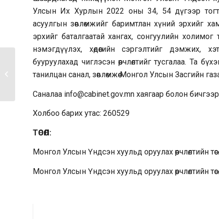
Улсын Их Хурлын 2022 оны 34, 54 дүгээр тогтоо
асуулгын зөвлөмжийг баримтлан хүний эрхийг ха
эрхийг баталгаатай хангах, сонгуулийн холимог 
нэмэгдүүлэх, хөдөөгийн сэргэлтийг дэмжих, х
бууруулахад чиглэсэн өөрчлөлтийг тусгалаа. Та бүх
Төрийн жинхэнэ албан хаагчийг
танилцан санал, зөвлөмжөө Монгол Улсын Засгийн газ
шилжүүлэх,...
Саналаа info@cabinet.gov.mn хаягаар болон бичгээр
Холбоо барих утас: 260529
ТӨСӨЛ:
Монгол Улсын Үндсэн хуульд оруулах өөрчлөлтийн төс
Монгол Улсын Үндсэн хуульд оруулах өөрчлөлтийн төсө