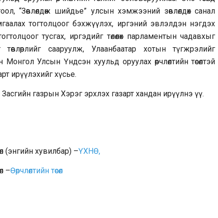
л, “Зөвлөлдөж шийдье” улсын хэмжээний зөвлөлдөх санал
мгаалах тогтолцоог бэхжүүлэх, иргэний эвлэлдэн нэгдэх
тогтолцоог тусгах, иргэдийг төлөөлөх парламентын чадавхыг
эт төвлөрлийг сааруулж, Улаанбаатар хотын түгжрэлийг
эн Монгол Улсын Үндсэн хуульд оруулах өөрчлөлтийн төсөлтэй
арт ирүүлэхийг хүсье.
 Засгийн газрын Хэрэг эрхлэх газарт хандан ирүүлнэ үү.
өл (энгийн хувилбар) –
ҮХНӨ,
л –
Өөрчлөлтийн төсөл