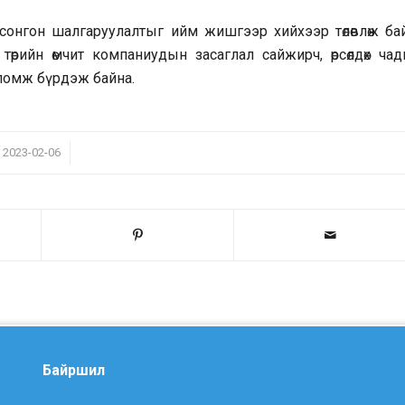
 сонгон шалгаруулалтыг ийм жишгээр хийхээр төлөвлөж бай
өрийн өмчит компаниудын засаглал сайжирч, өрсөлдөх чад
оломж бүрдэж байна.
/
2023-02-06
Байршил