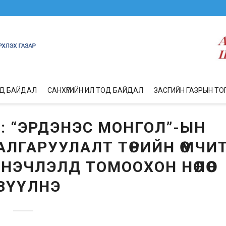
ОД БАЙДАЛ
САНХҮҮГИЙН ИЛ ТОД БАЙДАЛ
ЗАСГИЙН ГАЗРЫН ТО
: “ЭРДЭНЭС МОНГОЛ”-ЫН
ЛГАРУУЛАЛТ ТӨРИЙН ӨМЧИ
ЭЧЛЭЛД ТОМООХОН НӨЛӨӨ
ЗҮҮЛНЭ