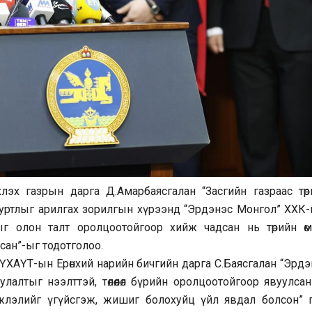
эх газрын дарга Д.Амарбаясгалан “Засгийн газраас төр
суртлыг арилгах зорилгын хүрээнд “Эрдэнэс Монгол” ХХК-
г олон талт оролцоотойгоор хийж чадсан нь төрийн өм
сан”-ыг тодотголоо.
 МҮХАҮТ-ын Ерөнхий нарийн бичгийн дарга С.Баясгалан “Эрд
лтыг нээлттэй, төлөөлөл бүрийн оролцоотойгоор явуулсан
мжлэлийг үгүйсгэж, жишиг болохуйц үйл явдал болсон” 