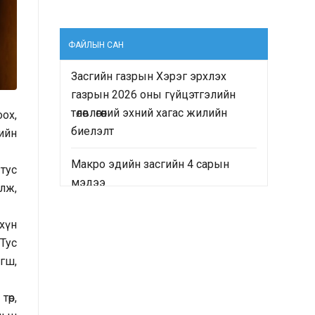
ФАЙЛЫН САН
Засгийн газрын Хэрэг эрхлэх
газрын 2026 оны гүйцэтгэлийн
төлөвлөгөөний эхний хагас жилийн
ох,
биелэлт
ийн
Макро эдийн засгийн 4 сарын
тус
мэдээ
лж,
“Монгол Улсын Засгийн газрын
хүн
2024-2028 оны үйл ажиллагааны
Тус
хөтөлбөр”-ийн хэрэгжилтийн явц
агш,
болон “Монгол Улсын хөгжлийн
2025 оны төлөвлөгөө”-ний гүйцэтгэлд
өр,
хийсэн хяналт-шинжилгээ,