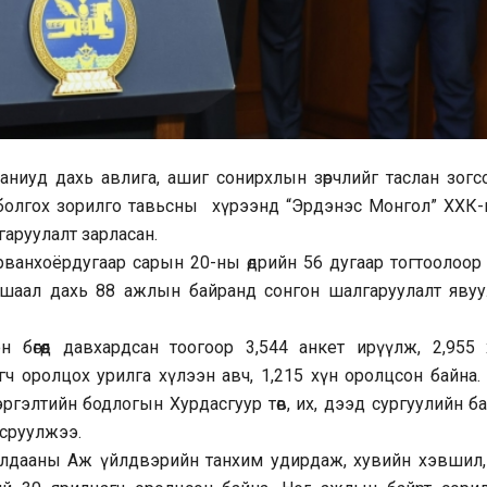
аниуд дахь авлига, ашиг сонирхлын зөрчлийг таслан зогсо
д болгох зорилго тавьсны хүрээнд “Эрдэнэс Монгол” ХХК-
гаруулалт зарласан.
анхоёрдугаар сарын 20-ны өдрийн 56 дугаар тогтоолоор 
ушаал дахь 88 ажлын байранд сонгон шалгаруулалт явуу
 бөгөөд давхардсан тоогоор 3,544 анкет ирүүлж, 2,955 
гч оролцох урилга хүлээн авч, 1,215 хүн оролцсон байна. 
эргэлтийн бодлогын Хурдасгуур төв, их, дээд сургуулийн б
всруулжээ.
дааны Аж үйлдвэрийн танхим удирдаж, хувийн хэвшил, т