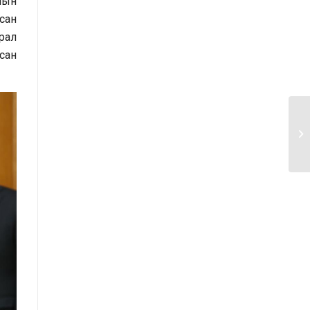
лын
үнэлгээний тайлангийн талаар
всан
рал
Макро эдийн засгийн сарын
сан
мэдээ
Төрийн албаны тухай хуулийн
хэрэгжилтийн үр дагаварт хийсэн
үнэлгээний тайлан
Засгийн газрын Хэрэг эрхлэх
газрын 2025 оны жилийн эцсийн
гүйцэтгэлийн төлөвлөгөөний биелэлт
Засгийн газрын Хэрэг эрхлэх
газрын 2025 оны гүйцэтгэлийн
төлөвлөгөөний биелэлтэд хяналт-
шинжилгээ хийсэн тайлан