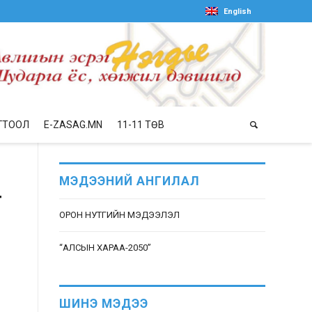
English
ГТООЛ
E-ZASAG.MN
11-11 ТӨВ
МЭДЭЭНИЙ АНГИЛАЛ
Т
ОРОН НУТГИЙН МЭДЭЭЛЭЛ
“АЛСЫН ХАРАА-2050”
ШИНЭ МЭДЭЭ