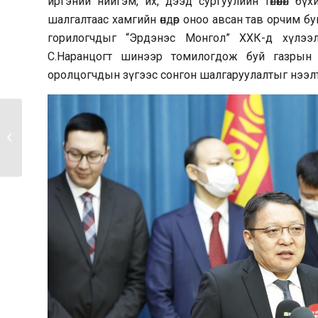
иргэний нийгэм, их, дээд сургуулийн төлөөлөл 
шалгалтаас хамгийн өндөр оноо авсан тав орчим бу
горилогчдыг “Эрдэнэс Монгол” ХХК-д хүлээл
С.Наранцогт шинээр томилогдож буй газрын 
оролцогчдын зүгээс сонгон шалгаруулалтыг нээлтт
ЗӨВШӨӨРЛИЙН ЗӨВЛӨЛИЙН ГИШҮҮНД
НЭР ДЭВШҮҮЛЭХ...