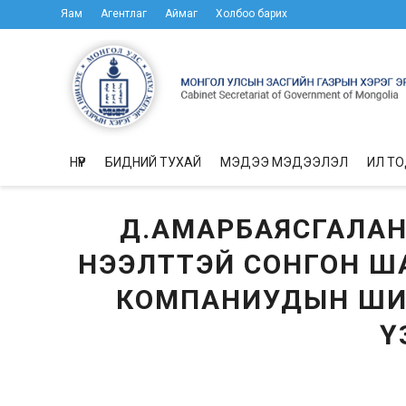
Яам
Агентлаг
Аймаг
Холбоо барих
НҮҮР
БИДНИЙ ТУХАЙ
МЭДЭЭ МЭДЭЭЛЭЛ
ИЛ Т
Д.АМАРБАЯСГАЛАН
НЭЭЛТТЭЙ СОНГОН ША
КОМПАНИУДЫН ШИН
Ү