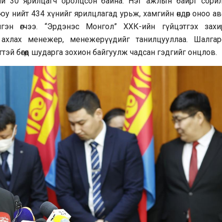
бүхий 30 ярилцагч оролцсон байна. Нэг ажлын байрт сори
юу нийт 434 хүнийг ярилцлагад урьж, хамгийн өндөр оноо а
гэн өгчээ. “Эрдэнэс Монгол” ХХК-ийн гүйцэтгэх захи
ахлах менежер, менежерүүдийг танилцууллаа. Шалгар
эй бөгөөд шударга зохион байгуулж чадсан гэдгийг онцлов.