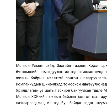
Монгол Улсын сайд, Засгийн газрын Хэрэг эрхл
бүтээмжийг нэмэгдүүлэх, ил тод ажиллах, хүнд 
ажлын байрны нээлттэй сонгон шалгаруулалты
компаниудын шинэчлэлд томоохон нөлөө үзүүлж чад
Ярилцлагын үе шатыг зохион байгуулсан төлөөллөөс
Монгол ХХК-ийн ажлын байрны сонгон шалгаруула
хязгаарлагдмал, ил тод бус байдаг гэдэг шүү