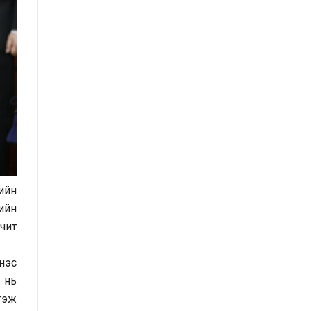
Засгийн газрын Хэрэг эрхлэх
газрын 2025 оны эхний хагас
жилийн гүйцэтгэлийн төлөвлөгөөний
биелэлт
Засгийн газрын Хэрэг эрхлэх
газрын 2025 оны гүйцэтгэлийн
төлөвлөгөө
Хууль тогтоомж, тогтоол
шийдвэрийн хэрэгжилтэд хийсэн
ийн
хяналт шинжилгээний тайлан
ийн
/2025 оны эхний хагас жилийн
чит
байдлаар/
энэс
Засгийн газрын Иргэд, олон
 нь
нийттэй харилцах 11-11 төвд
гэж
иргэдээс ирүүлсэн өргөдөл, гомдол,