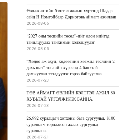
Өвөлжилтийн бэлтгэл ажлын хүрээнд Шадар
сайд Н.Номтойбаяр Дорноговь аймагт ажиллав
2026-08-06
“2027 оны төсвийн төсөл”-ийг олон нийтэд
танилцуулах танхимын хэлэлцүүлэг
2026-08-05
“Хөдөө аж ахуй, хөдөөгийн хөгжил төслийн 2
дахь шат” төслийн хүрээнд 4 банктай
дамжуулан зээлдүүлэх гэрээ байгууллаа
2026-07-23
ТӨВ АЙМАГТ ӨВЛИЙН БЭЛТГЭЛ АЖИЛ 80
ХУВЬТАЙ ҮРГЭЛЖИЛЖ БАЙНА.
2026-07-23
26,992 суралцагч хотхоны бага сургуульд, 8100
суралцагч төрөлжсөн ахлах сургуульд
суралцана.
2026-07-21