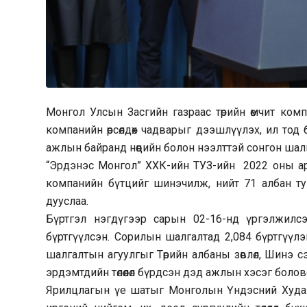
Монгол Улсын Засгийн газраас төрийн өмчит комп
компанийн өрсөлдөх чадварыг дээшлүүлэх, ил то
ажлын байранд нөөцийн болон нээлттэй сонгон шал
“Эрдэнэс Монгол” ХХК-ийн ТУЗ-ийн 2022 оны арв
компанийн бүтцийг шинэчилж, нийт 71 албан т
дууслаа.
Бүртгэл нэгдүгээр сарын 02-16-нд үргэлжилсэн
бүртгүүлсэн. Сорилын шалгалтад 2,084 бүртгүүлэ
шалгалтын агуулгыг Төрийн албаны зөвлөл, Шинэ с
эрдэмтдийн төлөөлөл бүрдсэн дэд ажлын хэсэг боло
Ярилцлагын үе шатыг Монголын Үндэсний Худал