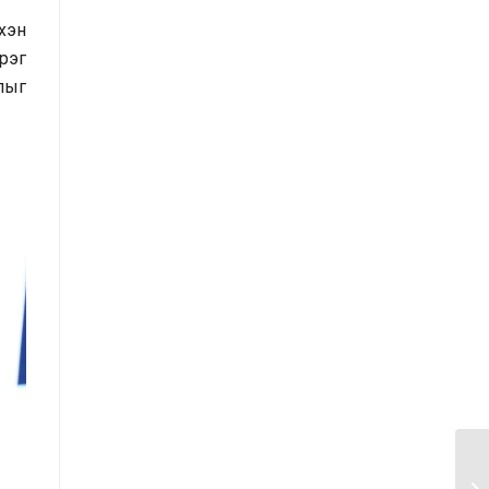
Засгийн газрын Хэрэг эрхлэх
үхэн
газрын 2025 оны эхний хагас
рэг
жилийн гүйцэтгэлийн төлөвлөгөөний
лыг
биелэлт
Засгийн газрын Хэрэг эрхлэх
газрын 2025 оны гүйцэтгэлийн
төлөвлөгөө
Хууль тогтоомж, тогтоол
шийдвэрийн хэрэгжилтэд хийсэн
хяналт шинжилгээний тайлан
/2025 оны эхний хагас жилийн
байдлаар/
Засгийн газрын Иргэд, олон
нийттэй харилцах 11-11 төвд
иргэдээс ирүүлсэн өргөдөл, гомдол,