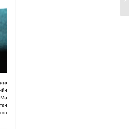
санал, хүсэлтийн өдөр тутмын мэдээ
/2025.09.15/
Засгийн газрын Иргэд, олон
нийттэй харилцах 11-11 төвд
иргэдээс ирүүлсэн өргөдөл, гомдол,
санал, хүсэлтийн 7 хоногийн
мэдээ /2025.09.03-09.09/
Засгийн газрын Иргэд, олон
нийттэй харилцах 11-11 төвд
хцөл
иргэдээс ирүүлсэн өргөдөл, гомдол,
гийн
санал, хүсэлтийн өдөр тутмын мэдээ
Мөн
/2025.09.12/
тан
Засгийн газрын Иргэд, олон
тоо
нийттэй харилцах 11-11 төвд
иргэдээс ирүүлсэн өргөдөл, гомдол,