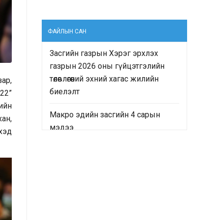
ФАЙЛЫН САН
Засгийн газрын Хэрэг эрхлэх
газрын 2026 оны гүйцэтгэлийн
төлөвлөгөөний эхний хагас жилийн
зар,
биелэлт
22”
ийн
Макро эдийн засгийн 4 сарын
ан,
мэдээ
үхэд
“Монгол Улсын Засгийн газрын
2024-2028 оны үйл ажиллагааны
хөтөлбөр”-ийн хэрэгжилтийн явц
болон “Монгол Улсын хөгжлийн
2025 оны төлөвлөгөө”-ний гүйцэтгэлд
хийсэн хяналт-шинжилгээ,