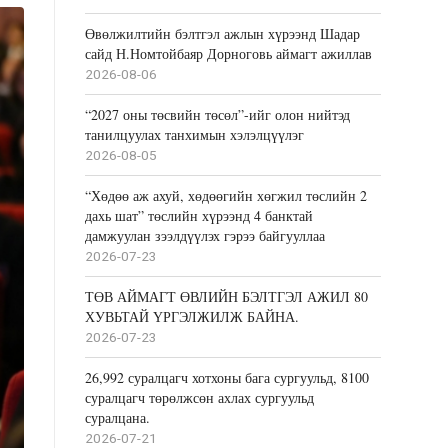
Өвөлжилтийн бэлтгэл ажлын хүрээнд Шадар
сайд Н.Номтойбаяр Дорноговь аймагт ажиллав
2026-08-06
“2027 оны төсвийн төсөл”-ийг олон нийтэд
танилцуулах танхимын хэлэлцүүлэг
2026-08-05
“Хөдөө аж ахуй, хөдөөгийн хөгжил төслийн 2
дахь шат” төслийн хүрээнд 4 банктай
дамжуулан зээлдүүлэх гэрээ байгууллаа
2026-07-23
ТӨВ АЙМАГТ ӨВЛИЙН БЭЛТГЭЛ АЖИЛ 80
ХУВЬТАЙ ҮРГЭЛЖИЛЖ БАЙНА.
2026-07-23
26,992 суралцагч хотхоны бага сургуульд, 8100
суралцагч төрөлжсөн ахлах сургуульд
суралцана.
2026-07-21