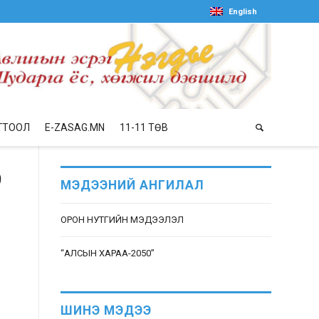
English
ГТООЛ
E-ZASAG.MN
11-11 ТӨВ
9
МЭДЭЭНИЙ АНГИЛАЛ
ОРОН НУТГИЙН МЭДЭЭЛЭЛ
“АЛСЫН ХАРАА-2050”
ШИНЭ МЭДЭЭ