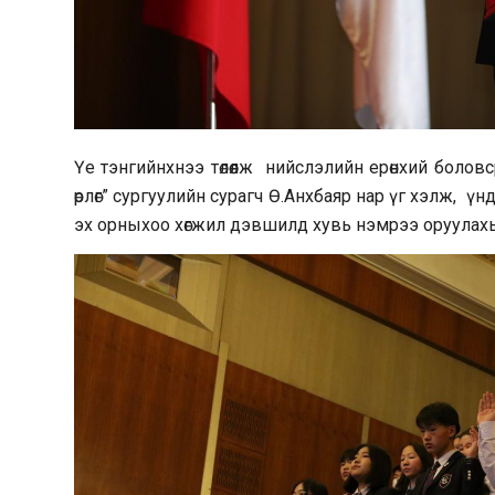
Үе тэнгийнхнээ төлөөлж нийслэлийн ерөнхий боло
өрлөг” сургуулийн сурагч Ө.Анхбаяр нар үг хэлж, 
эх орныхоо хөгжил дэвшилд хувь нэмрээ оруулах