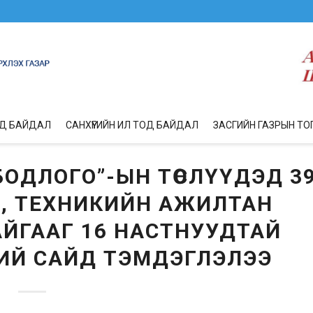
ОД БАЙДАЛ
САНХҮҮГИЙН ИЛ ТОД БАЙДАЛ
ЗАСГИЙН ГАЗРЫН ТО
ОДЛОГО”-ЫН ТӨСЛҮҮДЭД 3
, ТЕХНИКИЙН АЖИЛТАН
ЙГААГ 16 НАСТНУУДТАЙ
ХИЙ САЙД ТЭМДЭГЛЭЛЭЭ