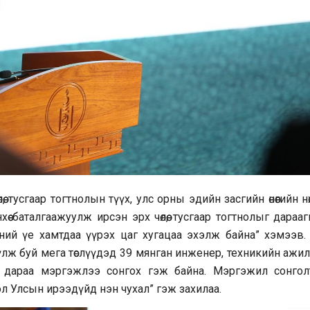
, тусгаар тогтнолын түүх, улс орны эдийн засгийн өнөөгийн нө
өө баталгаажуулж ирсэн эрх чөлөө, тусгаар тогтнолыг дараа
дний үе хамтдаа үүрэх цаг хугацаа эхэлж байна” хэмээв. 
лж буй мега төслүүдэд 39 мянган инженер, техникийн ажил
 дараа мэргэжлээ сонгох гэж байна. Мэргэжил сонгол
ол Улсын ирээдүйд нэн чухал” гэж захилаа.