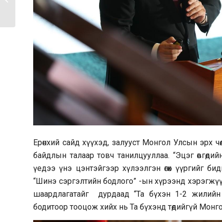
ХООРОНДЫН...
Ерөнхий сайд хүүхэд, залууст Монгол Улсын эрх чөлөө
байдлын талаар товч танилцууллаа. “Эцэг өвгөдийнх
үедээ үнэ цэнтэйгээр хүлээлгэн өгөх үүргийг би
“Шинэ сэргэлтийн бодлого” -ын хүрээнд хэрэгжүү
шаардлагатайг дурдаад “Та бүхэн 1-2 жилийн
бодитоор тооцож хийх нь Та бүхэнд төдийгүй Монг