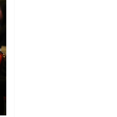
үнэлгээний тайлангийн талаар
Макро эдийн засгийн сарын
мэдээ
Төрийн албаны тухай хуулийн
хэрэгжилтийн үр дагаварт хийсэн
үнэлгээний тайлан
Засгийн газрын Хэрэг эрхлэх
газрын 2025 оны жилийн эцсийн
гүйцэтгэлийн төлөвлөгөөний биелэлт
Засгийн газрын Хэрэг эрхлэх
газрын 2025 оны гүйцэтгэлийн
төлөвлөгөөний биелэлтэд хяналт-
шинжилгээ хийсэн тайлан