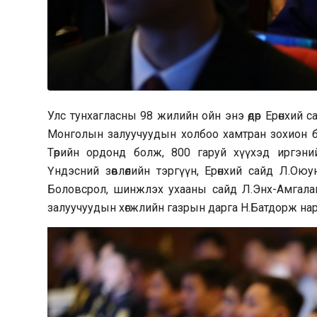
Улс тунхагласны 98 жилийн ойн энэ өдөр Ерөнхий с
Монголын залуучуудын холбоо хамтран зохион ба
Төрийн ордонд болж, 800 гаруй хүүхэд иргэний 
Үндэсний зөвлөлийн тэргүүн, Ерөнхий сайд Л.Оюу
Боловсрол, шинжлэх ухааны сайд Л.Энх-Амгалан, Н
залуучуудын хөгжлийн газрын дарга Н.Батдорж на