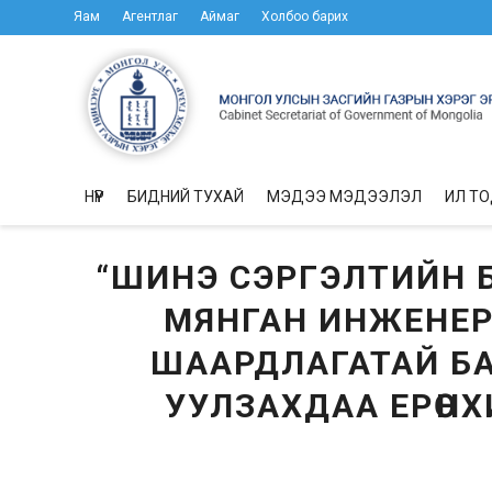
Яам
Агентлаг
Аймаг
Холбоо барих
НҮҮР
БИДНИЙ ТУХАЙ
МЭДЭЭ МЭДЭЭЛЭЛ
ИЛ Т
“ШИНЭ СЭРГЭЛТИЙН Б
МЯНГАН ИНЖЕНЕР
ШААРДЛАГАТАЙ БА
УУЛЗАХДАА ЕРӨН