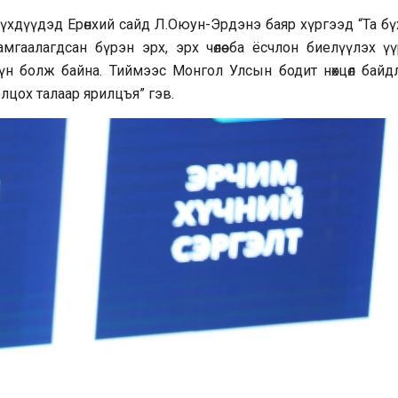
үүхдүүдэд Ерөнхий сайд Л.Оюун-Эрдэнэ баяр хүргээд “Та б
аалагдсан бүрэн эрх, эрх чөлөө ба ёсчлон биелүүлэх үү
үн болж байна. Тиймээс Монгол Улсын бодит нөхцөл байд
лцох талаар ярилцъя” гэв.