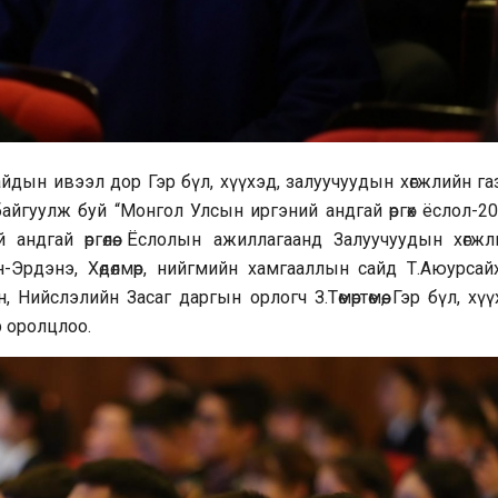
айдын ивээл дор Гэр бүл, хүүхэд, залуучуудын хөгжлийн га
йгуулж буй “Монгол Улсын иргэний андгай өргөх ёслол-20
андгай өргөлөө. Ёслолын ажиллагаанд Залуучуудын хөгжл
н-Эрдэнэ, Хөдөлмөр, нийгмийн хамгааллын сайд Т.Аюурсайх
ийслэлийн Засаг даргын орлогч З.Төмөртөмөө, Гэр бүл, хү
р оролцлоо.