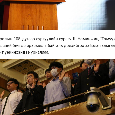
всролын 108 дугаар сургуулийн сурагч Ш.Номинжин, “Тэмүү
үндэсний бичгээ эрхэмлэн, байгаль дэлхийгээ хайрлан хамга
ыг үеийнхэндээ уриаллаа.