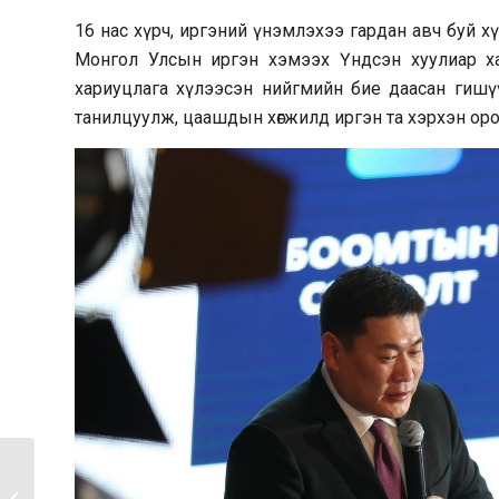
16 нас хүрч, иргэний үнэмлэхээ гардан авч буй х
Монгол Улсын иргэн хэмээх Үндсэн хуулиар хамг
хариуцлага хүлээсэн нийгмийн бие даасан гишү
танилцуулж, цаашдын хөгжилд иргэн та хэрхэн оро
МОНГОЛ УЛС, БНСУ-
ЫН ЗАСГИЙН ГАЗАР