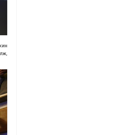
санал, хүсэлтийн өдөр тутмын мэдээ
/2025.08.22/
Засгийн газрын Иргэд, олон
нийттэй харилцах 11-11 төвд
иргэдээс ирүүлсэн өргөдөл, гомдол,
жин
санал, хүсэлтийн өдөр тутмын мэдээ
алж,
/2025.08.20/
Монгол Улсын Засгийн газрын
Хэрэг эрхлэх газрын “нээлттэй
мэдээллийн ил тод байдлын
үнэлгээний” тайланд хийсэн
хяналт-шинжилгээ, үнэлгээ
Засгийн газрын Хэрэг эрхлэх
газарт хамаарах хууль тогтоомж,