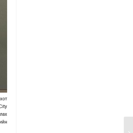
Засгийн газрын Хэрэг эрхлэх
газрын 2025 оны эхний хагас
жилийн гүйцэтгэлийн төлөвлөгөөний
биелэлт
Засгийн газрын Хэрэг эрхлэх
газрын 2025 оны гүйцэтгэлийн
төлөвлөгөө
Хууль тогтоомж, тогтоол
шийдвэрийн хэрэгжилтэд хийсэн
хяналт шинжилгээний тайлан
/2025 оны эхний хагас жилийн
 хот
байдлаар/
ity
улах
Засгийн газрын Иргэд, олон
кийн
нийттэй харилцах 11-11 төвд
иргэдээс ирүүлсэн өргөдөл, гомдол,