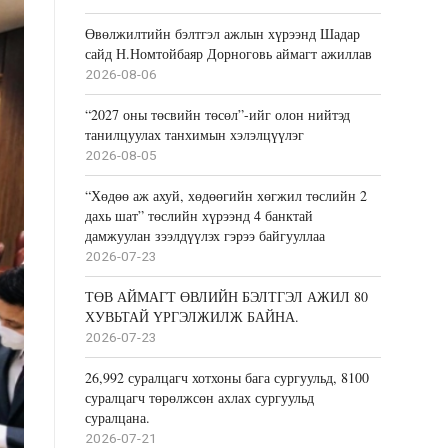
Өвөлжилтийн бэлтгэл ажлын хүрээнд Шадар
сайд Н.Номтойбаяр Дорноговь аймагт ажиллав
2026-08-06
“2027 оны төсвийн төсөл”-ийг олон нийтэд
танилцуулах танхимын хэлэлцүүлэг
2026-08-05
“Хөдөө аж ахуй, хөдөөгийн хөгжил төслийн 2
дахь шат” төслийн хүрээнд 4 банктай
дамжуулан зээлдүүлэх гэрээ байгууллаа
2026-07-23
ТӨВ АЙМАГТ ӨВЛИЙН БЭЛТГЭЛ АЖИЛ 80
ХУВЬТАЙ ҮРГЭЛЖИЛЖ БАЙНА.
2026-07-23
26,992 суралцагч хотхоны бага сургуульд, 8100
суралцагч төрөлжсөн ахлах сургуульд
суралцана.
2026-07-21