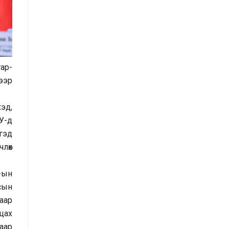
санал, хүсэлтийн өдөр тутмын мэдээ
/2025.08.22/
Засгийн газрын Иргэд, олон
нийттэй харилцах 11-11 төвд
ар-
иргэдээс ирүүлсэн өргөдөл, гомдол,
ээр
санал, хүсэлтийн өдөр тутмын мэдээ
/2025.08.20/
эд,
У-д
Монгол Улсын Засгийн газрын
гэд
Хэрэг эрхлэх газрын “нээлттэй
лөх
мэдээллийн ил тод байдлын
үнэлгээний” тайланд хийсэн
-ын
хяналт-шинжилгээ, үнэлгээ
сын
аар
Засгийн газрын Хэрэг эрхлэх
цах
газарт хамаарах хууль тогтоомж,
аар