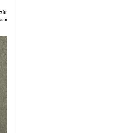
үнэлгээний тайлангийн талаар
тэйг
Макро эдийн засгийн сарын
лах
мэдээ
Төрийн албаны тухай хуулийн
хэрэгжилтийн үр дагаварт хийсэн
үнэлгээний тайлан
Засгийн газрын Хэрэг эрхлэх
газрын 2025 оны жилийн эцсийн
гүйцэтгэлийн төлөвлөгөөний биелэлт
Засгийн газрын Хэрэг эрхлэх
газрын 2025 оны гүйцэтгэлийн
төлөвлөгөөний биелэлтэд хяналт-
шинжилгээ хийсэн тайлан