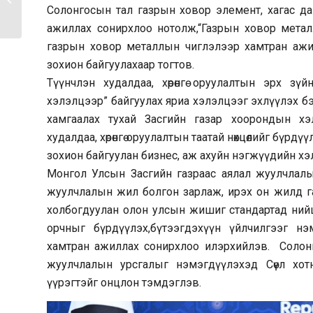
Солонгосын тал газрын ховор элемент, хагас д
жилийн...
ажиллах сонирхлоо нотолж,“Газрын ховор металл
газрын ховор металлын чиглэлээр хамтран ажи
зохион байгуулахаар тогтов.
Түүнчлэн худалдаа, хөрөнгө оруулалтын эрх з
хэлэлцээр” байгуулах яриа хэлэлцээг эхлүүлэх бэл
хамгаалах тухай Засгийн газар хоорондын х
худалдаа, хөрөнгө оруулалтын таатай нөхцөлийг бүр
зохион байгуулан бизнес, аж ахуйн нэгжүүдийн 
Монгол Улсын Засгийн газраас аялал жуулчлал
жуулчлалын жил болгон зарлаж, ирэх он жилд г
холбогдуулан олон улсын жишиг стандартад нийц
орчныг бүрдүүлэх,бүтээгдэхүүн үйлчилгээг нэ
хамтран ажиллах сонирхлоо илэрхийлэв. Солонг
жуулчлалын урсгалыг нэмэгдүүлэхэд Сөүл хот
үүрэгтэйг онцлон тэмдэглэв.