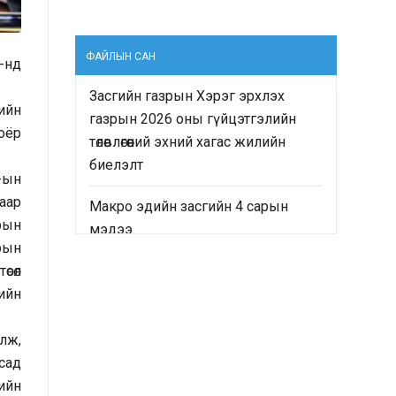
ФАЙЛЫН САН
-нд
Засгийн газрын Хэрэг эрхлэх
ийн
газрын 2026 оны гүйцэтгэлийн
оёр
төлөвлөгөөний эхний хагас жилийн
биелэлт
-ын
аар
Макро эдийн засгийн 4 сарын
рын
мэдээ
рын
“Монгол Улсын Засгийн газрын
өсөл
2024-2028 оны үйл ажиллагааны
дийн
хөтөлбөр”-ийн хэрэгжилтийн явц
болон “Монгол Улсын хөгжлийн
үлж,
2025 оны төлөвлөгөө”-ний гүйцэтгэлд
сад
хийсэн хяналт-шинжилгээ,
лийн