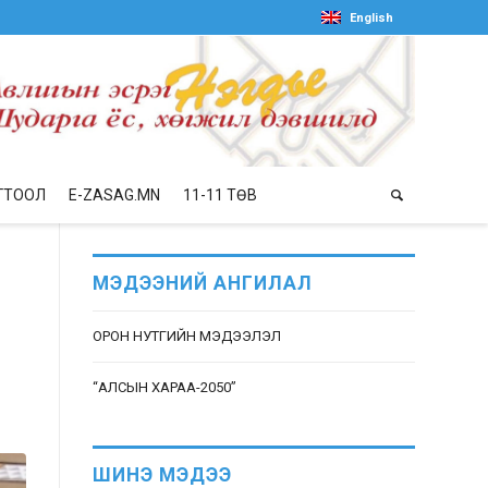
English
ГТООЛ
E-ZASAG.MN
11-11 ТӨВ
МЭДЭЭНИЙ АНГИЛАЛ
ОРОН НУТГИЙН МЭДЭЭЛЭЛ
“АЛСЫН ХАРАА-2050”
ШИНЭ МЭДЭЭ