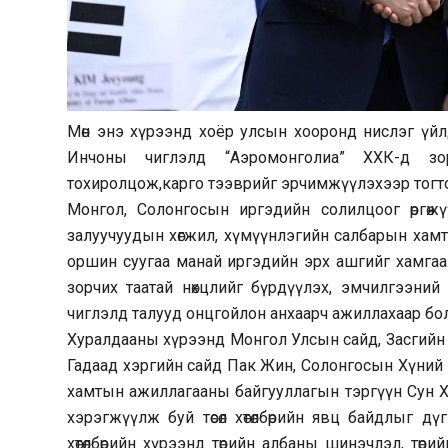
Мөн энэ хүрээнд хоёр улсын хооронд нислэг үйл
Инчоны чиглэлд “Аэромонголиа” ХХК-д зо
тохиролцож,карго тээврийг эрчимжүүлэхээр тогт
Монгол, Солонгосын иргэдийн солилцоог өргөжү
залуучуудын хөгжил, хүмүүнлэгийн салбарын хам
оршин суугаа манай иргэдийн эрх ашгийг хамгаа
зорчих таатай нөхцлийг бүрдүүлэх, эмчилгээний 
чиглэлд талууд онцгойлон анхаарч ажиллахаар бо
Хуралдааны хүрээнд Монгол Улсын сайд, Засгийн
Гадаад хэргийн сайд Пак Жин, Солонгосын Хүний
хамтын ажиллагааны байгууллагын тэргүүн Сун Х
хэрэгжүүлж буй төсөл хөтөлбөрийн явц байдлыг д
хөтөлбөрийн хүрээнд төрийн албаны шинэчлэл, тө