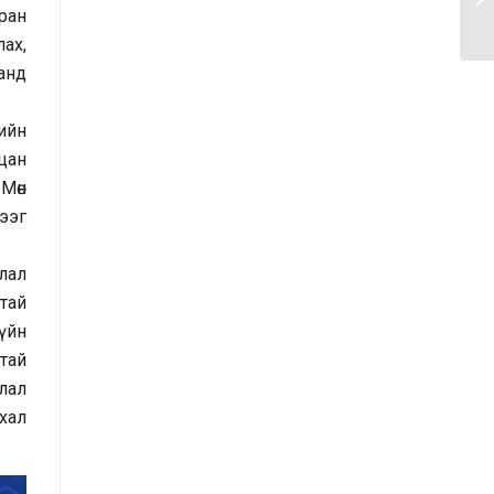
ран
санал, хүсэлтийн өдөр тутмын мэдээ
ах,
/2025.09.15/
анд
Засгийн газрын Иргэд, олон
нийттэй харилцах 11-11 төвд
ийн
иргэдээс ирүүлсэн өргөдөл, гомдол,
лцан
санал, хүсэлтийн 7 хоногийн
Мөн
мэдээ /2025.09.03-09.09/
жээг
Засгийн газрын Иргэд, олон
лал
нийттэй харилцах 11-11 төвд
тай
иргэдээс ирүүлсэн өргөдөл, гомдол,
үйн
санал, хүсэлтийн өдөр тутмын мэдээ
тай
/2025.09.12/
лал
хал
Засгийн газрын Иргэд, олон
нийттэй харилцах 11-11 төвд
иргэдээс ирүүлсэн өргөдөл, гомдол,