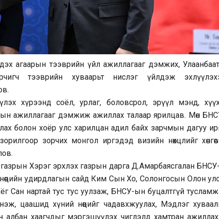
дэх агаарын тээврийн үйл ажиллагааг дэмжих, Улаанбаат
рчигч тээврийн хуваарьт нислэг үйлдэж эхлүүлэх
ов.
үлэх хүрээнд соёл, урлаг, боловсрол, эрүүл мэнд, хүүх
тын ажиллагааг дэмжиж ажиллах талаар ярилцав. Мөн БНС
лах болон хоёр улс харилцан адил байх зарчмын дагуу ир
зорилгоор зорчих монгол иргэдэд визийн нөхцлийг хөнгөвч
лов.
 газрын Хэрэг эрхлэх газрын дарга Д.Амарбаясгалан БНСУ
 нөөцийн удирдлагын сайд Ким Сын Хо, Солонгосын Олон ул
ёг Сан нартай тус тус уулзаж, БНСУ-ын буцалтгүй тусламж
үгнэж, цаашид хүний нөөцийг чадавхжуулах, Мэдлэг хуваал
рийн албан хаагчдыг мэргэшүүлэх чиглэлд хамтран ажиллах