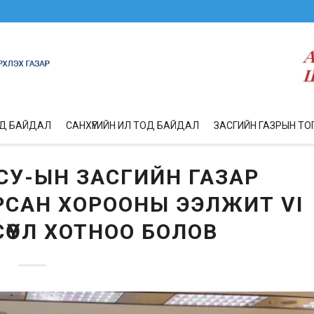
ОД БАЙДАЛ
САНХҮҮГИЙН ИЛ ТОД БАЙДАЛ
ЗАСГИЙН ГАЗРЫН ТО
СУ-ЫН ЗАСГИЙН ГАЗАР
САН ХОРООНЫ ЭЭЛЖИТ VI
ӨҮЛ ХОТНОО БОЛОВ