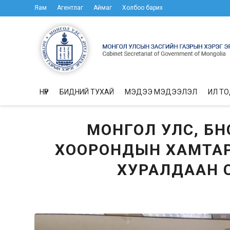
Яам
Агентлаг
Аймаг
Холбоо барих
НҮҮР
БИДНИЙ ТУХАЙ
МЭДЭЭ МЭДЭЭЛЭЛ
ИЛ Т
МОНГОЛ УЛС, БН
ХООРОНДЫН ХАМТАР
ХУРАЛДААН С