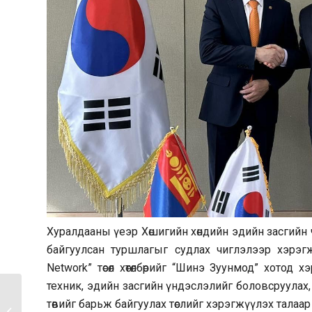
Хуралдааны үеэр Хөшигийн хөндийн эдийн засгийн ч
байгуулсан туршлагыг судлах чиглэлээр хэрэгж
Network” төсөл хөтөлбөрийг “Шинэ Зуунмод” хотод 
техник, эдийн засгийн үндэслэлийг боловсруулах,
“Шинэ сэргэлтийн
төвийг барьж байгуулах төслийг хэрэгжүүлэх талаа
бодлого”-ын нэг