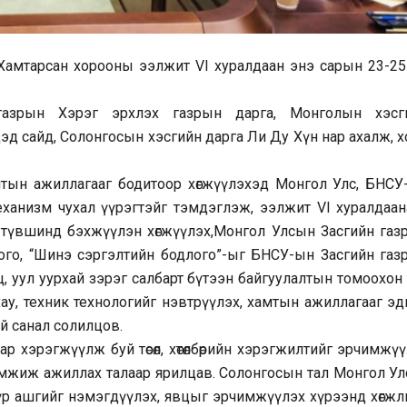
Хамтарсан хорооны ээлжит VI хуралдаан энэ сарын 23-25
газрын Хэрэг эрхлэх газрын дарга, Монголын хэсг
эд сайд, Солонгосын хэсгийн дарга Ли Ду Хүн нар ахалж, х
тын ажиллагааг бодитоор хөгжүүлэхэд Монгол Улс, БНСУ
ханизм чухал үүрэгтэйг тэмдэглэж, ээлжит VI хуралдаан
 түвшинд бэхжүүлэн хөгжүүлэх,Монгол Улсын Засгийн газ
лого, “Шинэ сэргэлтийн бодлого”-ыг БНСУ-ын Засгийн газ
, уул уурхай зэрэг салбарт бүтээн байгуулалтын томоохон т
оу-хау, техник технологийг нэвтрүүлэх, хамтын ажиллагааг э
ой санал солилцов.
ар хэрэгжүүлж буй төсөл, хөтөлбөрийн хэрэгжилтийг эрчимжү
эмжиж ажиллах талаар ярилцав. Солонгосын тал Монгол Ул
йн үр ашгийг нэмэгдүүлэх, явцыг эрчимжүүлэх хүрээнд хөгж