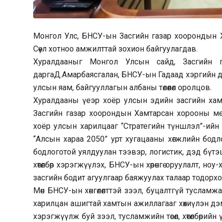
Монгол Улс, БНСУ-ын Засгийн газар хоорондын 
Сөүл хотноо амжилттай зохион байгуулагдав.
Хуралдааныг Монгол Улсын сайд, Засгийн 
даргаД.Амарбаясгалан, БНСУ-ын Гадаад хэргийн д
улсын яам, байгууллагын албаны төлөөлөл оролцов.
Хуралдааны үеэр хоёр улсын эдийн засгийн хам
Засгийн газар хоорондын Хамтарсан хорооны ме
хоёр улсын харилцааг “Стратегийн түншлэл”-ийн
“Алсын хараа 2050” урт хугацааны хөгжлийн бод
бодлоготой уялдуулан тээвэр, логистик, дэд бүтэц
хөтөлбөр хэрэгжүүлэх, БНСУ-ын хөрөнгө оруулалт, н
засгийн бодит агуулгаар баяжуулах талаар тодорх
Мөн БНСУ-ын хөнгөлөлттэй зээл, буцалтгүй тусламжа
харилцан ашигтай хамтын ажиллагааг хөхиүлэн д
хэрэгжүүлж буй зээл, тусламжийн төсөл, хөтөлбөри