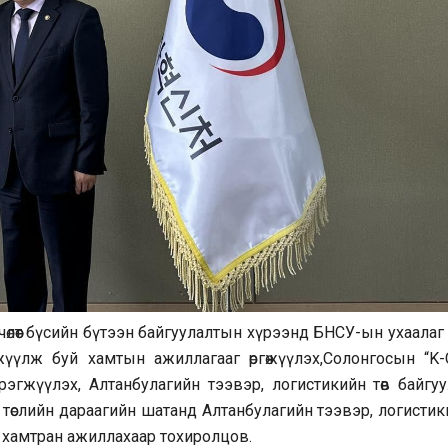
өлөөт бүсийн бүтээн байгуулалтын хүрээнд БНСУ-ын ухаалаг
үүлж буй хамтын ажиллагааг өргөжүүлэх,Солонгосын “K-C
хэрэгжүүлэх, Алтанбулагийн тээвэр, логистикийн төв байгу
 төслийн дараагийн шатанд Алтанбулагийн тээвэр, логисти
р хамтран ажиллахаар тохиролцов.