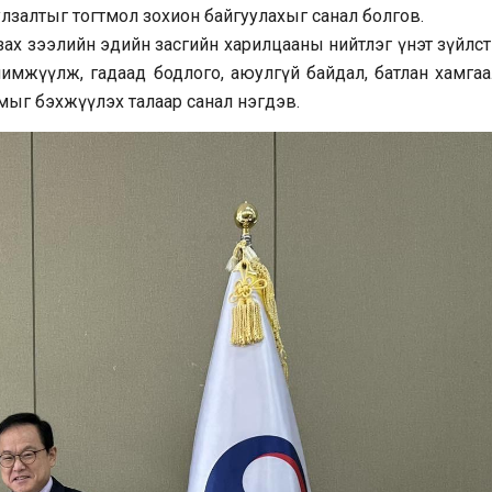
улзалтыг тогтмол зохион байгуулахыг санал болгов.
ө, зах зээлийн эдийн засгийн харилцааны нийтлэг үнэт зүйлс
чимжүүлж, гадаад бодлого, аюулгүй байдал, батлан хамгаа
мыг бэхжүүлэх талаар санал нэгдэв.