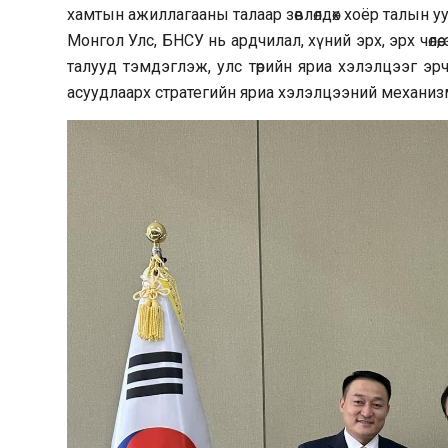
хамтын ажиллагааны талаар зөвлөлдөх хоёр талын у
Монгол Улс, БНСУ нь ардчилал, хүний эрх, эрх чөлө
талууд тэмдэглэж, улс төрийн яриа хэлэлцээг эр
асуудлаарх стратегийн яриа хэлэлцээний механиз