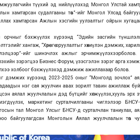
амжуулагчийн түүхий эд нийлүүлэхэд Монгол Улстай хамт
ын хамтарсан судалгааны төв”-ийг Монгол Улсад байгуул
ллах хамтарсан Ажлын хэсгийн уулзалтыг ойрын хугаца
үйн орчныг бэхжүүлэх хүрээнд “Эдийн засгийн түншлэл
тгэлийг хангаж, “Хөрөнгө оруулалтыг хөхиүлэн дэмжих, хари
элэлцээр”-ийг шинэчлэх ажлыг эрчимжүүлэхээрболов. 
дүүлэхийн зэрэгцээ Бизнес Форум, үзэсгэлэн зэрэг арга хэм
хэлхээ холбоог бэхжүүлэхэд дэмжиж ажиллахаар болов.
ыг дэмжих хүрээнд 2023-2025 оныг “Монголд зочлох” ая
адаадын нэг сая жуулчин авах зорилт тавин ажиллаж буй
сэн аялал жуулчлалын дэд бүтцийг хөгжүүлэх,хууль эрх з
мэгдүүлэх, маркетинг сурталчилгааны чиглэлээр БНСУ-
осын тал Монгол Улсыг БНСУ-д сурталчлан таниулах, ая
ноо байгуулагдсан Монголын Аялал жуулчлалын төв чу