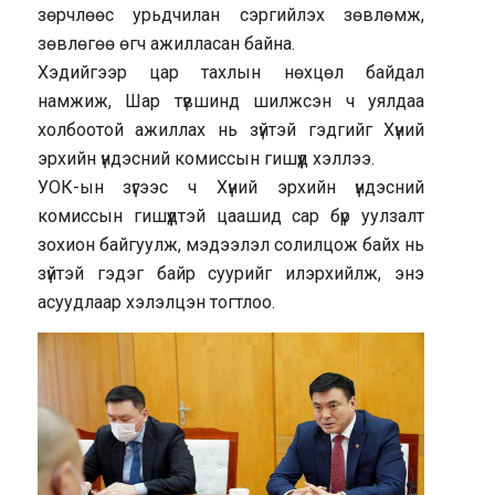
зөрчлөөс урьдчилан сэргийлэх зөвлөмж,
зөвлөгөө өгч ажилласан байна.
Хэдийгээр цар тахлын нөхцөл байдал
намжиж, Шар түвшинд шилжсэн ч уялдаа
холбоотой ажиллах нь зүйтэй гэдгийг Хүний
эрхийн үндэсний комиссын гишүүд хэллээ.
УОК-ын зүгээс ч Хүний эрхийн үндэсний
комиссын гишүүдтэй цаашид сар бүр уулзалт
зохион байгуулж, мэдээлэл солилцож байх нь
зүйтэй гэдэг байр суурийг илэрхийлж, энэ
асуудлаар хэлэлцэн тогтлоо.