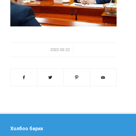
/
2022-02-22
Холбоо барих