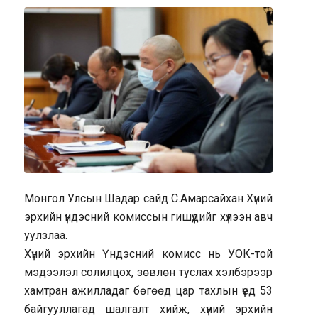
Монгол Улсын Шадар сайд С.Амарсайхан Хүний
эрхийн үндэсний комиссын гишүүдийг хүлээн авч
уулзлаа.
Хүний эрхийн Үндэсний комисс нь УОК-той
мэдээлэл солилцох, зөвлөн туслах хэлбэрээр
хамтран ажилладаг бөгөөд цар тахлын үед 53
байгууллагад шалгалт хийж, хүний эрхийн