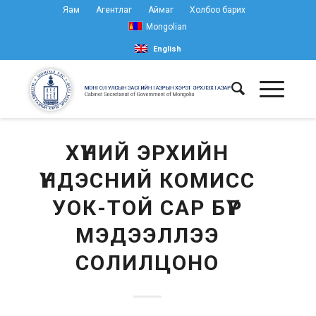
Яам
Агентлаг
Аймаг
Холбоо барих
Mongolian
English
ХҮНИЙ ЭРХИЙН
ҮНДЭСНИЙ КОМИСС
УОК-ТОЙ САР БҮР
МЭДЭЭЛЛЭЭ
СОЛИЛЦОНО