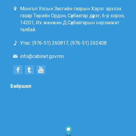
Монгол Улсын Засгийн газрын Хэрэг эрхлэх
газар Төрийн Ордон, Сүхбаатар дүүрэг, 6-р хороо,
14201, Их жанжин Д.Сүхбаатарын нэрэмжит
талбай
Утас: (976-51) 260817, (976-51) 262408
info@cabinet.gov.mn
Байршил