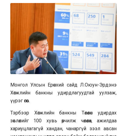
Монгол Улсын Ерөнхий сайд Л.Оюун-Эрдэнэ
Хөгжлийн банкны удирдлагуудтай уулзаж,
үүрэг өгөв.
Тэрбээр Хөгжлийн банкны Төлөөлөн удирдах
зөвлөлийг 100 хувь өөрчилж чөлөөлөх, ажилдаа
хариуцлагагүй хандан, чанаргүй зээл авсан