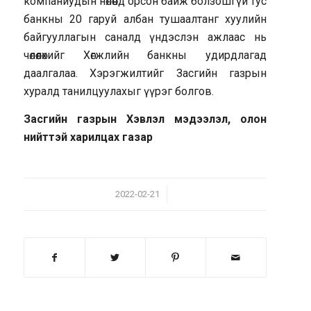
компаниудын нөлөөнд орсон байж болзошгүй тус
банкны 20 гаруй албан тушаалтанг хуулийн
байгууллагын саналд үндэслэн ажлаас нь
чөлөөлөхийг Хөгжлийн банкны удирдлагад
даалгалаа. Хэрэгжилтийг Засгийн газрын
хуралд танилцуулахыг үүрэг болгов.
Засгийн газрын Хэвлэл мэдээлэл, олон
нийттэй харилцах газар
/
2022-02-21