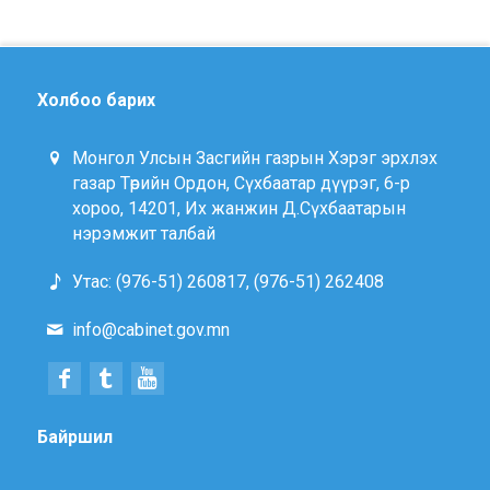
Холбоо барих
Монгол Улсын Засгийн газрын Хэрэг эрхлэх
газар Төрийн Ордон, Сүхбаатар дүүрэг, 6-р
хороо, 14201, Их жанжин Д.Сүхбаатарын
нэрэмжит талбай
Утас: (976-51) 260817, (976-51) 262408
info@cabinet.gov.mn
Байршил