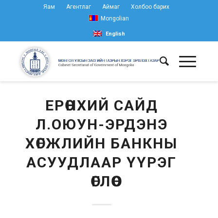
Яам
Агентлаг
Аймаг
Холбоо барих
Mongolian
English
ЕРӨНХИЙ САЙД
Л.ОЮУН-ЭРДЭНЭ
ХӨГЖЛИЙН БАНКНЫ
АСУУДЛААР ҮҮРЭГ
ӨГЛӨӨ