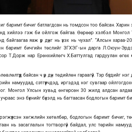
жиг баримт бичиг батлагдсан нь томдсон тоо байсан. Харин
цонд хийлээ гэж би ойлгож байгаа. Өөрөөр хэлбэл Монгол 
байгаагаа яаж үр дүнг нь үзэх нь чухал”. “Алсын хараа-2
н баримт бичгийн төслийг ЗГХЭГ-ын дарга Л.Оюун-Эрдэ
ор Т.Дорж нар Ерөнхийлөгч Х.Баттулгад гардуулан өгөх ү
лөлтүүд байсан ч үр дүн төдийлөн гараагүй. Тэр бүгдийг нэг
өрийн намуудад, сэтгүүлчдэд, иргэдэд нэг сувгаар ойлгогдо
лог. Монгол Улсын хувьд өнгөрсөн 30 жилд алдсан алдаа
учраас энэ бүхнийг бүхэлд нь багтаасан бодлогын баримт б
гжүүлсэн хөгжлийн хөтөлбөр, бодлогын баримт бичиг, тө
гаан нь засаглалын тогтворгүй байдал, улс төрийн намууд