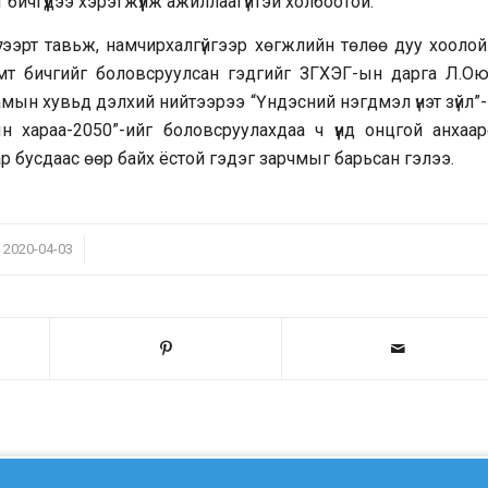
чгүүдээ хэрэгжүүлж ажиллаагүйтэй холбоотой.
гээрт тавьж, намчирхалгүйгээр хөгжлийн төлөө дуу хоолой
имт бичгийг боловсруулсан гэдгийг ЗГХЭГ-ын дарга Л.Ою
мын хувьд дэлхий нийтээрээ “Үндэсний нэгдмэл үнэт зүйл”-
н хараа-2050”-ийг боловсруулахдаа ч үүнд онцгой анхаар
р бусдаас өөр байх ёстой гэдэг зарчмыг барьсан гэлээ.
/
2020-04-03