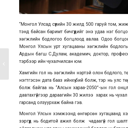
“Монгол Улсад сүүлийн 30 жилд 500 гаруй том, жи
тэнд байсан баримт бичгүүдийг энэ удаа нэг бог
хөгжлийн бодлогоо богцлоод авлаа. Одоо богцонд 
Монгол Улсын урт хугацааны хөгжлийн бодлогы
Ардын багш С.Дулам, академич, доктор, професс
Элчин сайд Чай
тэрбээр ийн чухалчилсан юм.
Вэньрүй: Дорвитой
арга хэмжээ...
Хамгийн гол нь хөгжлийн нэртэй олон бодлого, төлөв
нэгтгэсэн дата бааз ийнхүү бий болж, тэр нь улс т
болж байгаа нь “Алсын хараа-2050”-ын гол онц
давтахгүйгээр дараагийн 30 жилээ харах нь чухал 
гарсанд олзуурхаж байна гэв.
Монгол Улсын хэмжээнд өнгөрсөн хугацаанд хэрэ
зэргүүд нь бодитой ажил болж чадаагүй гол шалт