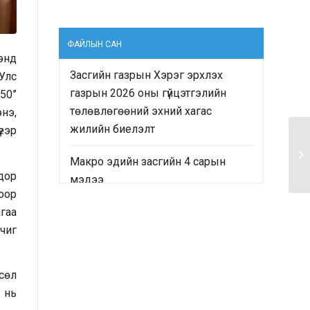
ФАЙЛЫН САН
 энд
Засгийн газрын Хэрэг эрхлэх
Улс
газрын 2026 оны гүйцэтгэлийн
050”
төлөвлөгөөний эхний хагас
нэ,
жилийн биелэлт
еэр
Макро эдийн засгийн 4 сарын
 дор
мэдээ
хоор
гаа
“Монгол Улсын Засгийн газрын
ичиг
2024-2028 оны үйл ажиллагааны
хөтөлбөр”-ийн хэрэгжилтийн явц
болон “Монгол Улсын хөгжлийн
сөл
2025 оны төлөвлөгөө”-ний
 нь
гүйцэтгэлд хийсэн хяналт-