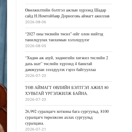
Өвөлжилтийн бэлтгэл ажлын хүрээнд Шадар
сайд Н.Номтойбаяр Дорноговь аймагт ажиллав
2026-08-06
“2027 оны төсвийн төсөл”-ийг олон нийтэд
танилцуулах танхимын хэлэлцүүлэг
2026-08-05
“Хөдөө аж ахуй, хөдөөгийн хөгжил төслийн 2
дахь шат” төслийн хүрээнд 4 банктай
дамжуулан зээлдүүлэх гэрээ байгууллаа
2026-07-23
ТӨВ АЙМАГТ ӨВЛИЙН БЭЛТГЭЛ АЖИЛ 80
ХУВЬТАЙ ҮРГЭЛЖИЛЖ БАЙНА.
2026-07-23
26,992 суралцагч хотхоны бага сургуульд, 8100
суралцагч төрөлжсөн ахлах сургуульд
суралцана.
2026-07-21