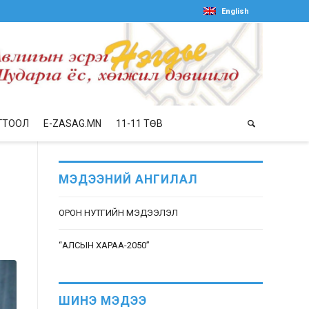
English
ГТООЛ
E-ZASAG.MN
11-11 ТӨВ
МЭДЭЭНИЙ АНГИЛАЛ
ОРОН НУТГИЙН МЭДЭЭЛЭЛ
“АЛСЫН ХАРАА-2050”
ШИНЭ МЭДЭЭ