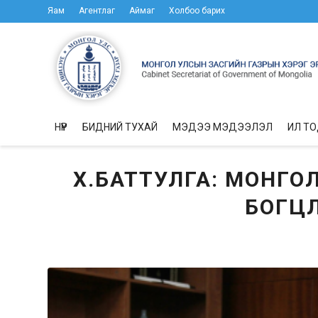
Яам
Агентлаг
Аймаг
Холбоо барих
НҮҮР
БИДНИЙ ТУХАЙ
МЭДЭЭ МЭДЭЭЛЭЛ
ИЛ Т
Х.БАТТУЛГА: МОНГО
БОГЦ