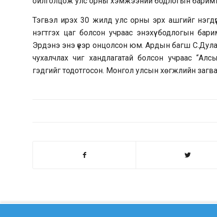
ойлголцож улс орны хэмжээний бодлогын баримт би
Тэгвэл ирэх 30 жилд улс орны эрх ашгийг нэгдү
нэгтгэх цаг болсон учраас энэхүү бодлогын бар
Эрдэнэ энэ үеэр онцолсон юм. Ардын багш С.Дула
чухалчлах чиг хандлагатай болсон учраас “Алсы
гэдгийг тодотгосон. Монгол улсын хөгжлийн загва