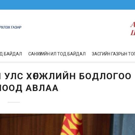
ОД БАЙДАЛ
САНХҮҮГИЙН ИЛ ТОД БАЙДАЛ
ЗАСГИЙН ГАЗРЫН ТО
Л УЛС ХӨГЖЛИЙН БОДЛОГОО
ЛООД АВЛАА