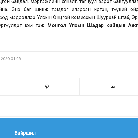
цгой байдал, мэргэжлийн хяналт, тагнуул зэрэг байгуулла
йна. Энэ баг шинж тэмдэг илэрсэн иргэн, түүний ой
бөгөөд мэдээллээ Улсын Онцгой комиссын Шуурхай штаб, Эр
хүргүүлдэг юм гэж
Монгол Улсын Шадар сайдын Аж
/
2020-04-08
Байршил