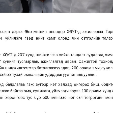
сын дарга Ө.Энхтүвшин өнөөдөр ХӨСҮТ-д ажиллалаа. Тэр
ч, үйлчлэгч гээд нийт хамт олонд чин сэтгэлийн талар
 ХӨСҮТ-д 237 хүнд шинжилгээ хийж, тандалт судалгаа, эмч
 хүнийг тусгаарлан, ажиглалтад авсан. Сэжигтэй тохиол
йн шинжилгээгээр баталгаажуулдаг. 200 орчим эмч, сувила
айгаа тухай эмнэлгийн удирдлагууд танилцуулав. .
нд баярлалаа гэж зүгээр нэг хэлээд өнгөрөх биш, бодит
лаж байгаа эмч, сувилагч, үйлчлэгч зэрэг 100 орчим хүнд
н хөрөнгөөс тус бүр 500 мянгаас нэг сая төгрөгийн мөн