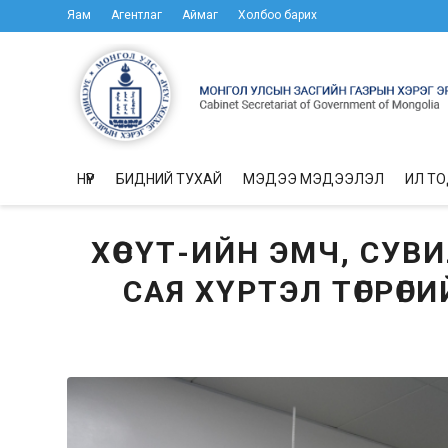
Яам
Агентлаг
Аймаг
Холбоо барих
НҮҮР
БИДНИЙ ТУХАЙ
МЭДЭЭ МЭДЭЭЛЭЛ
ИЛ Т
ХӨСҮТ-ИЙН ЭМЧ, СУВ
САЯ ХҮРТЭЛ ТӨГРӨ