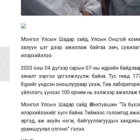
Монгол Улсын Шадар сайд, Улсын Онцгой комис
халуун цэг дээр ажиллаж байгаа эмч, сувилаг
илэрхийллээ.
Х.Баттулга: Монгол
Улс хөгжлийн бодлогоо
2020 оны 04 дүгээр сарын 07-ны өдрийн байдлаар
богцлоод...
хяналт зэргээ үргэлжлүүлж байна. Тус төвд 177
бүрийг үндсэн оношлуураар үзэж, Төв лаборатори
үйлчлэгч, үүнээс 100 орчим нь ээлжээр ажиллаж б
Монгол Улсын Шадар сайд Ө.Энхтүвшин “Та бүхэ
илэрхийлэхийг хүсч байна. Тиймээс голомтод ажил
иргэд, аж ахуйн нэгж, байгууллагуудын хандивы
урамшуулал олгоно” гэлээ.