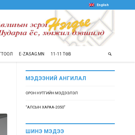
English
ГТООЛ
E-ZASAG.MN
11-11 ТӨВ
Г
МЭДЭЭНИЙ АНГИЛАЛ
ОРОН НУТГИЙН МЭДЭЭЛЭЛ
“АЛСЫН ХАРАА-2050”
ШИНЭ МЭДЭЭ