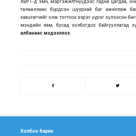
ХӨСҮТ-д эмч, мэргэжилтнүүдээс гадна цагдаа, он
төлөөллөөс бүрдсэн шуурхай баг ажиллаж ба
хавьтагчийг олж тогтоох зэрэг үүрэг хүлээсэн 
мэндийн яам, бусад холбогдох байгууллагад 
албанаас мэдээллээ.
Холбоо барих