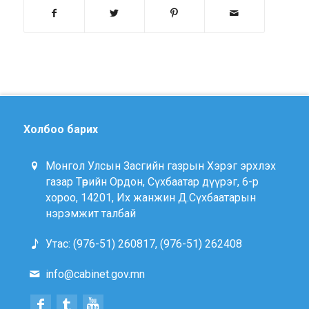
Холбоо барих
Монгол Улсын Засгийн газрын Хэрэг эрхлэх
газар Төрийн Ордон, Сүхбаатар дүүрэг, 6-р
хороо, 14201, Их жанжин Д.Сүхбаатарын
нэрэмжит талбай
Утас: (976-51) 260817, (976-51) 262408
info@cabinet.gov.mn