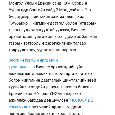
Монгол Улсын Ерөнхий сайд Ням-Осорын
Учрал өнөөдөр Сангийн сайд З.Мэндсайхан, Гэр
бүл, хөдөлмөр, нийгмийн хамгааллын сайд
Т.Аубакир, Нийгмийн даатгал болон Татварын
газрын удирдлагуудтай уулзаж, Бизнес
эрхлэгчдийн үйл ажиллагааг дэмжих Засгийн
газрын тогтоолын хэрэгжилтийн талаар
тодруулга авч, үүрэг даалгавар өглөө.
Засгийн газрын өчигдрийн
хуралдаанаар
Бизнес эрхлэгчдийн үйл
ажиллагааг дэмжих тогтоол гаргаж, татвар
болон нийгмийн даатгалын шимтгэлийн өртэй
хуулийн этгээдийн дансыг нээхээр болсон.
Ерөнхий сайд Н.Учрал УИХ-ын даргаар
ажиллаж байхдаа дэвшүүлсэн
“ЧӨЛӨӨЛЬЕ”
санаачилга,
эрх чөлөөний дөрвөн зам, дөрвөн
чөлөөлөлтийн бодлогоо ажил хэрэг болгон