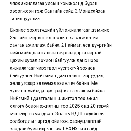
чөлөөлөх ажиллагаа улсын хэмжээнд бүрэн
хэрэгжсэн гэж Сангийн сайд З.Мэндсайхан
танилцууллаа.
Бизнес эрхлэгчдийн үйл ажиллагааг дэмжих
Засгийн газрын тогтоолын хэрэгжилтийг
ханган ажиллаж байна. 21 аймаг, есөн дүүргийн
нийгмийн даатгалын газрын дарга нартай
цахим хурал зохион байгуулж данс нээх
ажиллагааг чирэгдэл үүсгэхгүй зохион
байгуулна. Нийгмийн даатгалын газруудад
зөвлөх утсаар зөвлөгөө мэдээлэл өгч байна. Мөн
уулзалт хийж, өр төлөх график гаргаж өгч байна.
Нийгмийн даатгалын шимтгэл төлөх ажил
олгогч болон ажилтны тоо 2025 онд 20 гаруй
мянгаар нэмэгдсэн. Энэ нь НДШ төлөхийн ач
холбогдлыг иргэд ойлгож, хариуцлагатай
хандаж буйн илрэл гэж ГБХНХ-ын сайд