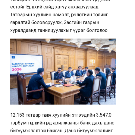
ёстойг Ерөнхий сайд хатуу анхааруулаад
Татварын хуулийн нэмэлт, өөрчлөлтийн төслийг
яаралтай боловсруулж, Засгийн газрын
хуралдаанд танилцуулахыг үүрэг болголоо.
12,153 татвар төлөгч хуулийн этгээдийн 3,547.0
тэрбум төгрөгийн өрд арилжааны банк дахь данс
битүүмжлэлтэй байсан. Данс битүүмжлэлийг