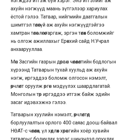
нэгждээ итгэж буй хэрэг. Энэ итгэлийг аж
ахуйн нэгжүүд маань зүтгэлээр хариулах
ёстой гэлээ. Татвар, нийгмийн даатгалын
шимтгэл төлөөгүй аж ахуйн нэгжүүдтэйгээ
хамтран төлөвлөгөө гаргаж, эргэн төлөх боломжийг
нь олгож ажиллахыг Ерөнхий сайд Н.Учрал
анхаарууллаа.
Мөн Засгийн газрын дөрвөн чөлөөлөлтийн бодлогын
хүрээнд Татварын тухай хуульд аж ахуйн
нэгж, иргэддээ боломж олгосон нэмэлт,
өөрчлөлт оруулж өргөн мэдүүлэх шаардлагатай.
Монголын төр иргэддээ итгэж байж эдийн
засаг идэвхэжнэ гэлээ.
Татварын хуулийн нэмэлт, өөрчлөлтөд
борлуулалтын орлого 400 саяас доош байвал
НӨАТ-с чөлөөлөх, үл хөдлөх хөрөнгийн хоёр хувийн
татварыг болиулах зэрэг шинэчлэл оруулах