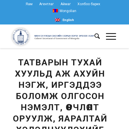
Яам
Агентлаг
Аймаг
Холбоо барих
Mongolian
English
ТАТВАРЫН ТУХАЙ
ХУУЛЬД АЖ АХУЙН
НЭГЖ, ИРГЭДДЭЭ
БОЛОМЖ ОЛГОСОН
НЭМЭЛТ, ӨӨРЧЛӨЛТ
ОРУУЛЖ, ЯАРАЛТАЙ