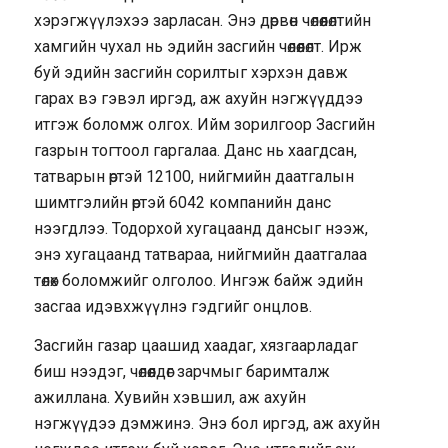
хэрэгжүүлэхээ зарласан. Энэ дөрвөн чөлөөлөлтийн
хамгийн чухал нь эдийн засгийн чөлөөлөлт. Ирж
буй эдийн засгийн сорилтыг хэрхэн давж
гарах вэ гэвэл иргэд, аж ахуйн нэгжүүддээ
итгэж боломж олгох. Ийм зорилгоор Засгийн
газрын тогтоол гаргалаа. Данс нь хаагдсан,
татварын өртэй 12100, нийгмийн даатгалын
шимтгэлийн өртэй 6042 компанийн данс
нээгдлээ. Тодорхой хугацаанд дансыг нээж,
энэ хугацаанд татвараа, нийгмийн даатгалаа
төлөх боломжийг олголоо. Ингэж байж эдийн
засгаа идэвхжүүлнэ гэдгийг онцлов.
Засгийн газар цаашид хаадаг, хязгаарладаг
биш нээдэг, чөлөөлдөг зарчмыг баримталж
ажиллана. Хувийн хэвшил, аж ахуйн
нэгжүүдээ дэмжинэ. Энэ бол иргэд, аж ахуйн