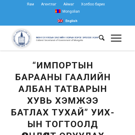
Яам
Агентлаг
Аймаг
Холбоо барих
Mongolian
English
“ИМПОРТЫН
БАРААНЫ ГААЛИЙН
АЛБАН ТАТВАРЫН
ХУВЬ ХЭМЖЭЭ
БАТЛАХ ТУХАЙ” УИХ-
ЫН ТОГТООЛД