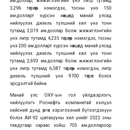
ам.доллар, жижиглэнгийн үнэ литр тутамд
3,296 төгрөгөөр нэмэгдэх, тосны үнэ 150
ам.долларт хүрсэн нөхцөлд манай улсад
нийлүүлэх дизель түлшний хил үнэ тонн
тутамд 2,019 ам.доллар болж жижиглэнгийн
үнэ литр тутамд 4,235 төгрөгөөр нэмэгдэх, тосны
үнэ 200 ам.долларт хүрсэн нөхцөлд манай улсад
нийлүүлэх дизель түлшний хил үнэ тонн
тутамд 2,693 ам.доллар болж жижиглэнгийн
үнэ литр тутамд 6,587 төгрөгөөр нэмэгдэн, литр
дизель түлшний үнэ 9700 төгрөг болох
эрсдэлтэй байна.
Манай улс ОХУ-ын гол үйлдвэрлэгч,
нийлүүлэгч Роснефть компанитай хэлцэл
хийсний дүнд өргөн хэрэглээний бүтээгдэхүүн
болох АИ-92 шатахууны хил үнийг 2022 оны
тавдугаар сараас хойш 705 ам.доллароор