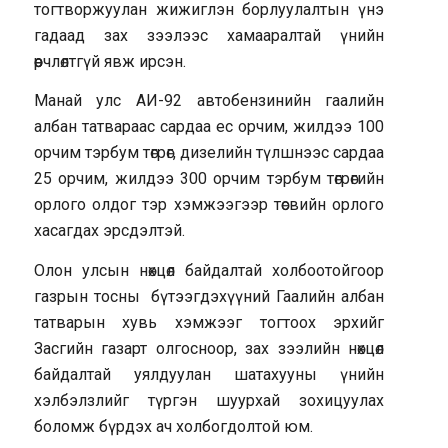
тогтворжуулан жижиглэн борлуулалтын үнэ
гадаад зах зээлээс хамааралтай үнийн
өөрчлөлтгүй явж ирсэн.
Манай улс АИ-92 автобензинийн гаалийн
албан татвараас сардаа ес орчим, жилдээ 100
орчим тэрбум төгрөг, дизелийн түлшнээс сардаа
25 орчим, жилдээ 300 орчим тэрбум төгрөгийн
орлого олдог тэр хэмжээгээр төсвийн орлого
хасагдах эрсдэлтэй.
Олон улсын нөхцөл байдалтай холбоотойгоор
газрын тосны бүтээгдэхүүний Гаалийн албан
татварын хувь хэмжээг тогтоох эрхийг
Засгийн газарт олгосноор, зах зээлийн нөхцөл
байдалтай уялдуулан шатахууны үнийн
хэлбэлзлийг түргэн шуурхай зохицуулах
боломж бүрдэх ач холбогдолтой юм.