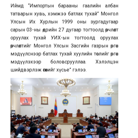
Иймд “Импортын барааны гаалийн албан
татварын хувь, хэмжээ батлах тухай” Монгол
Улсын Их Хурлын 1999 оны зургадугаар
сарын 03-ны өдрийн 27 дугаар тогтоолд өөрчлөлт
оруулах тухай УИХ-ын тогтоолд оруулах
өөрчлөлтийг Монгол Улсын Засгийн газрын өргөн
мэдүүлснээр батлах тухай хуулийн төслийг өргөн
мэдүүлэхээр боловсрууллаа. Хэлэлцэн
шийдвэрлэж өгөхийг хүсье” гэлээ.