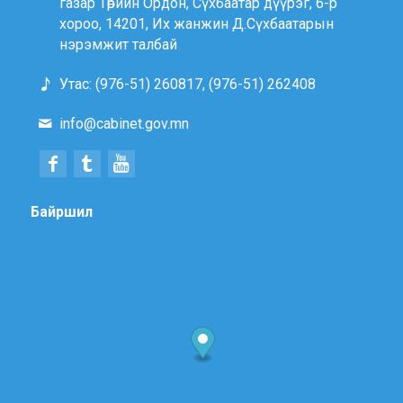
газар Төрийн Ордон, Сүхбаатар дүүрэг, 6-р
хороо, 14201, Их жанжин Д.Сүхбаатарын
нэрэмжит талбай
Утас: (976-51) 260817, (976-51) 262408
info@cabinet.gov.mn
Байршил