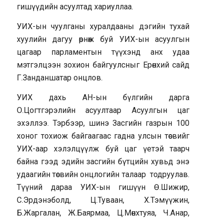
гишүүдийн асуултад хариуллаа.
УИХ-ын чуулганы хуралдааны дэгийн тухай
хуулийн дагуу өрнөж буй УИХ-ын асуулгын
цагаар парламентын түүхэнд анх удаа
мэтгэлцээн зохион байгуулсныг Ерөнхий сайд
Г.Занданшатар онцлов.
УИХ дахь АН-ын бүлгийн дарга
О.Цогтгэрэлийн асуултаар Асуулгын цаг
эхэллээ. Тэрбээр, шинэ Засгийн газрын 100
хоног тохиож байгаагаас гадна улсын төсвийг
УИХ-аар хэлэлцүүлж буй цаг үетэй таарч
байна гээд эдийн засгийн бүтцийн хувьд энэ
удаагийн төсвийн онцлогийн талаар тодруулав.
Түүний дараа УИХ-ын гишүүн Ө.Шижир,
С.Эрдэнэболд, Ц.Туваан, Х.Тэмүүжин,
Б.Жаргалан, Ж.Баярмаа, Ц.Мөнхтуяа, Ч.Анар,