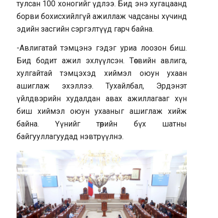
тулсан 100 хоногийг үдлээ. Бид энэ хугацаанд
борви бохисхийлгүй ажиллаж чадсаны хүчинд
эдийн засгийн сэргэлтүүд гарч байна.
-Авлигатай тэмцэнэ гэдэг уриа лоозон биш.
Бид бодит ажил эхлүүлсэн. Төсвийн авлига,
хулгайтай тэмцэхэд хиймэл оюун ухаан
ашиглаж эхэллээ. Тухайлбал, Эрдэнэт
үйлдвэрийн худалдан авах ажиллагааг хүн
биш хиймэл оюун ухааныг ашиглаж хийж
байна. Үүнийг төрийн бүх шатны
байгууллагуудад нэвтрүүлнэ.