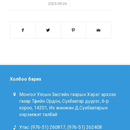
/
2025-09-26
Холбоо барих
Монгол Улсын Засгийн газрын Хэрэг эрхлэх
газар Төрийн Ордон, Сүхбаатар дүүрэг, 6-р
хороо, 14201, Их жанжин Д.Сүхбаатарын
нэрэмжит талбай
Утас: (976-51) 260817, (976-51) 262408