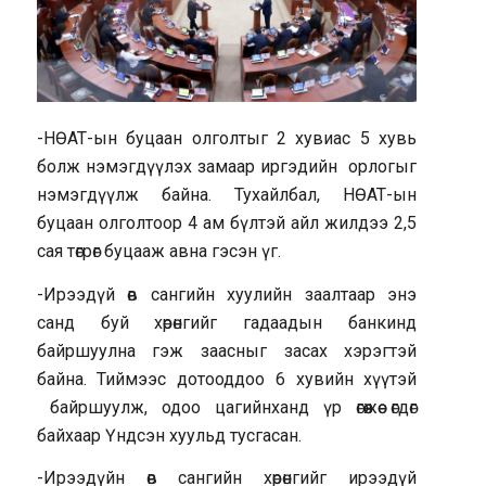
-НӨАТ-ын буцаан олголтыг 2 хувиас 5 хувь
болж нэмэгдүүлэх замаар иргэдийн орлогыг
нэмэгдүүлж байна. Тухайлбал, НӨАТ-ын
буцаан олголтоор 4 ам бүлтэй айл жилдээ 2,5
сая төгрөг буцааж авна гэсэн үг.
-Ирээдүй өв сангийн хуулийн заалтаар энэ
санд буй хөрөнгийг гадаадын банкинд
байршуулна гэж заасныг засах хэрэгтэй
байна. Тиймээс дотооддоо 6 хувийн хүүтэй
байршуулж, одоо цагийнханд үр өгөөжөө өгдөг
байхаар Үндсэн хуульд тусгасан.
-Ирээдүйн өв сангийн хөрөнгийг ирээдүй