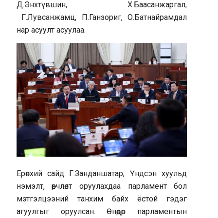
Д.Энхтүвшин, Х.Баасанжаргал,
Г.Лувсанжамц, П.Ганзориг, О.Батнайрамдал
нар асуулт асуулаа.
Ерөнхий сайд Г.Занданшатар, Үндсэн хуульд
нэмэлт, өөрчлөлт оруулахдаа парламент бол
мэтгэлцээний танхим байх ёстой гэдэг
агуулгыг оруулсан. Өнөөдөр парламентын