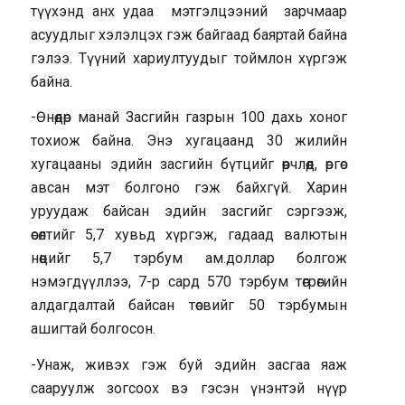
түүхэнд анх удаа мэтгэлцээний зарчмаар
асуудлыг хэлэлцэх гэж байгаад баяртай байна
гэлээ. Түүний хариултуудыг тоймлон хүргэж
байна.
-Өнөөдөр манай Засгийн газрын 100 дахь хоног
тохиож байна. Энэ хугацаанд 30 жилийн
хугацааны эдийн засгийн бүтцийг өөрчлөөд, өргөс
авсан мэт болгоно гэж байхгүй. Харин
уруудаж байсан эдийн засгийг сэргээж,
өсөлтийг 5,7 хувьд хүргэж, гадаад валютын
нөөцийг 5,7 тэрбум ам.доллар болгож
нэмэгдүүллээ, 7-р сард 570 тэрбум төгрөгийн
алдагдалтай байсан төсвийг 50 тэрбумын
ашигтай болгосон.
-Унаж, живэх гэж буй эдийн засгаа яаж
сааруулж зогсоох вэ гэсэн үнэнтэй нүүр