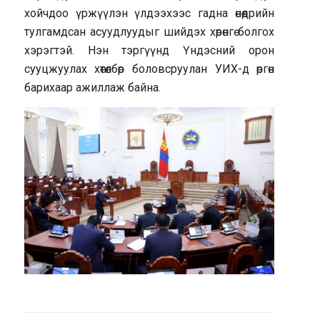
хойчдоо үржүүлэн үлдээхээс гадна өнөөдрийн
тулгамдсан асуудлуудыг шийдэх хөрөнгө болгох
хэрэгтэй. Нэн тэргүүнд Үндэсний орон
сууцжуулах хөтөлбөр боловсруулан УИХ-д өргөн
барихаар ажиллаж байна.