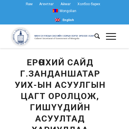
Яам
Агентлаг
Аймаг
Холбоо барих
Mongolian
English
ЕРӨНХИЙ САЙД
Г.ЗАНДАНШАТАР
УИХ-ЫН АСУУЛГЫН
ЦАГТ ОРОЛЦОЖ,
ГИШҮҮДИЙН
АСУУЛТАД