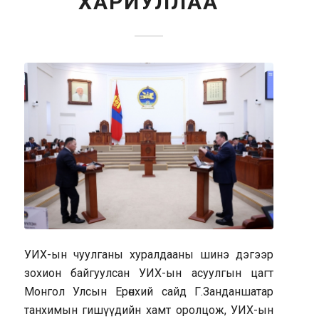
ХАРИУЛЛАА
УИХ-ын чуулганы хуралдааны шинэ дэгээр
зохион байгуулсан УИХ-ын асуулгын цагт
Монгол Улсын Ерөнхий сайд Г.Занданшатар
танхимын гишүүдийн хамт оролцож, УИХ-ын