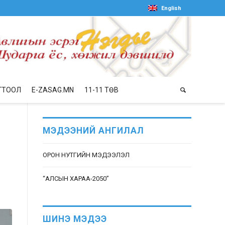
English
ГТООЛ
E-ZASAG.MN
11-11 ТӨВ
МЭДЭЭНИЙ АНГИЛАЛ
ОРОН НУТГИЙН МЭДЭЭЛЭЛ
“АЛСЫН ХАРАА-2050”
ШИНЭ МЭДЭЭ