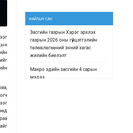
ФАЙЛЫН САН
Засгийн газрын Хэрэг эрхлэх
жээг
газрын 2026 оны гүйцэтгэлийн
дын
төлөвлөгөөний эхний хагас
ийн
жилийн биелэлт
нийг
ийн
Макро эдийн засгийн 4 сарын
мэдээ
аа,
“Монгол Улсын Засгийн газрын
логч
2024-2028 оны үйл ажиллагааны
ээг
хөтөлбөр”-ийн хэрэгжилтийн явц
өөд
болон “Монгол Улсын хөгжлийн
раа
2025 оны төлөвлөгөө”-ний
айг
гүйцэтгэлд хийсэн хяналт-