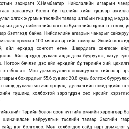
хотын захирагч Х.Нямбаатар Нийслэлийн агаарын чана
гаан халаагуур болон бүх төрлийн хийн түлшээр ажилла
уулал олгох журмын төслийн талаар штабын гишүүдэд мэдээ
аврын дагуу нийслэлийн ногоон бүсчлэлийн хүрээг тогтоож, ү
аар бэлтгээд байна. Нийслэлийн агаарын чанарыг сайжруу
, Амгалан орчмын 100 мянган өрхийг хамарна. Эхний ээлжид
й, айл өрхүүдэд сонголт өгнө. Шаардлага хангасан айл
элнэ. Айл өрхүүдэд дулаан алдагдлаа бууруулж, хатуу түлш
Ногоон бүсчлэл дэх айл өрхүүдийг бүх төрлийн хий, цахилг
йгаар холбох аж. Мөн урамшууллын зохицуулалт хийснээр эр
 агаарын бохирдлыг 55,6 хувиас 20.8 хувь болгож бууруула
ишүүд дулаалгын аян өрнүүлэх, дулаалгийн шийдлүүдийн та
ийн түлшинд холбохтой зэрэгүүцүүлэн хөх нүүрсийг хэрэглэ
.
гийнхнийг Төрийн болон орон нутгийн өмчийн хөрөнгөөр ба
йн шинэчилсэн найруулгын төслийн талаар Засгийн газ
айд үүрэг болголоо. Мөн холбогдох сайд нарт дэмжлэг үзү