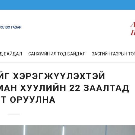
ОД БАЙДАЛ
САНХҮҮГИЙН ИЛ ТОД БАЙДАЛ
ЗАСГИЙН ГАЗРЫН ТО
ИЙГ ХЭРЭГЖҮҮЛЭХТЭЙ
АН ХУУЛИЙН 22 ЗААЛТАД
ӨЛТ ОРУУЛНА