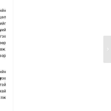
шинжилгээ, үнэлгээний тайлангийн
талаар
ийн
цөл
Макро эдийн засгийн сарын
ийг
мэдээ
үний
 гэх
Төрийн албаны тухай хуулийн
 өөр
хэрэгжилтийн үр дагаварт хийсэн
 аж.
үнэлгээний тайлан
ээр
Засгийн газрын Хэрэг эрхлэх
газрын 2025 оны жилийн эцсийн
ийн
гүйцэтгэлийн төлөвлөгөөний
лэх
биелэлт
тэй
ухай
Засгийн газрын Хэрэг эрхлэх
улж
газрын 2025 оны гүйцэтгэлийн
төлөвлөгөөний биелэлтэд хяналт-