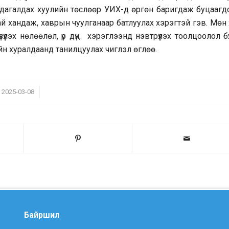
 дагалдах хуулийн төслөөр УИХ-д өргөн баригдаж буцаагдс
ай хандаж, хаврын чуулганаар батлуулах хэрэгтэй гэв. Мөн
үлэх нөлөөлөл, үр дүн, хэрэглээнд нэвтрүүлэх тоолцоолол б
н хуралдаанд танилцуулах чиглэл өглөө.
/
2025-03-08
Байршил