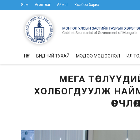
Яам
Агентлаг
Аймаг
Холбоо барих
НҮҮР
БИДНИЙ ТУХАЙ
МЭДЭЭ МЭДЭЭЛЭЛ
ИЛ Т
МЕГА ТӨСЛҮҮД
ХОЛБОГДУУЛЖ НАЙМ
ӨӨРЧЛ