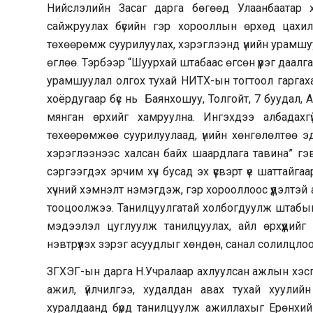
Нийслэлийн Засаг дарга бөгөөд Улаанбаатар 
сайжруулах бүсийн гэр хорооллын өрхөд цахил
төхөөрөмж суурилуулах, хэрэглээнд үнийн урамш
өглөө. Тэрбээр “Шуурхай штабаас өгсөн үүрэг даалг
урамшуулал олгох тухай НИТХ-ын тогтоол гаргах
хоёрдугаар бүс нь Баянхошуу, Толгойт, 7 буудал
мянган өрхийг хамруулна. Ингэхдээ албадахгү
төхөөрөмжөө суурилуулаад, үнийн хөнгөлөлтөө эд
хэрэглээнээс халсан байх шаардлага тавина” гэв. 
сэргээгдэх эрчим хүч бусад эх үүсвэрт үе шатта
хүчний хэмнэлт нэмэгдэж, гэр хорооллоос үүдэлтэй
тооцоолжээ. Танилцуулгатай холбогдуулж штабын г
мэдээлэл цуглуулж танилцуулах, айл өрхүүдийг х
нэвтрүүлэх зэрэг асуудлыг хөндөн, санал солилцлоо
ЗГХЭГ-ын дарга Н.Учралаар ахлуулсан ажлын хэс
ажил, үйлчилгээ, худалдан авах тухай хуули
хуралдаанд бүрд танилцуулж ажиллахыг Ерөнхий с