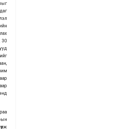
рыг
шинжилгээ хийсэн тайлан
даг
Засгийн газрын Хэрэг эрхлэх
лэл
газрын 2025 оны эхний хагас
нийн
жилийн гүйцэтгэлийн
лах
төлөвлөгөөний биелэлт
 30
ууд
Засгийн газрын Хэрэг эрхлэх
ийг
газрын 2025 оны гүйцэтгэлийн
аан,
төлөвлөгөө
чим
хаар
Хууль тогтоомж, тогтоол
лаар
шийдвэрийн хэрэгжилтэд хийсэн
энд
хяналт шинжилгээний тайлан
/2025 оны эхний хагас жилийн
раа
байдлаар/
рын
Засгийн газрын Иргэд, олон
үлж