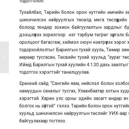
тодотголоо.
Тухайлбал, Төрийн болон орон нутгийн өмчийн хө
шинэчилсэн найруулгын төсөлд мега төслүүдийн
болоод тендер зохион байгуулалтын зардлыг буу
дээшлүүлэх зорилгоор нэг тэрбум төгрөг хүртэлх ба
оролцоог багасгаж, хиймэл оюун нэвтрүүлэх зэрэг 
тодорхойлолтыг Барилгын тухай хууль, Төмөр замы
МОНГОЛ-БРИТАНИЙН
өөрөөр тусгасан, Төсвийн тухай хуульд “зураг тө
ДУГУЙ ШИРЭЭНИЙ 15
ДУГААР...
Иймд Барилгын тухай хуулийн 4.1.30 дахь заалты
тодотгох хэрэгтэйг танилцуулав.
Ерөнхий сайд “Сангийн яам, нийслэл болон холбо
намуудын саналыг тусгах, Улаанбаатар хотын ху
хэрэгтэй. Харин улс орны эдийн засагт өндөр ач
болгох нь зүйтэй” гэлээ. Төрийн болон орон нутгий
хуульд шинэчилсэн найруулгын төслийг УИХ-аар 
байгуулахаар тогтлоо.