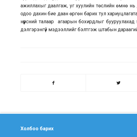
ажиллахыг даалгаж, уг хуулийн төслийн өмнө нь
одоо дахин бие даан өргөн барих тул хариуцлагат
нүүрсний талаар агаарын бохирдлыг бууруулахад үзү
дэлгэрэнгүй мэдээллийг бэлтгэж штабын дараагий
Холбоо барих