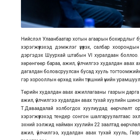
Нийслэл Улаанбаатар хотын агаарын бохирдлыг буу
хэрэгжүүлэхэд дэмжлэг үзүүлэх, салбар хооронд
дэргэдэх Шуурхай штабын VI хуралдаан боллоо.
хөрөнгөөр бараа, ажил, үйлчилгээ худалдан авах 
дагалдан боловсруулсан бусад хууль тогтоомжийн
гэр хорооллын өрхөд хийн түлшний үнийн урамшуу
Төрийн худалдан авах ажиллагааны газрын дарга 
ажил, үйлчилгээ худалдан авах тухай хуулийн шин
Т.Даваадалай холбогдох хуулиудад өөрчлөлт о
хэрэгжүүлэхэд тендер сонгон шалгаруулалтаас эх
эхний ээлжид найман хуулийн 22 заалтад өөрчлөл
ажил, үйлчилгээ, худалдан авах тухай хууль, Г