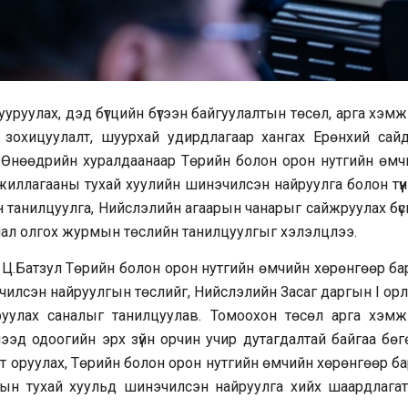
руулах, дэд бүтцийн бүтээн байгуулалтын төсөл, арга хэм
ын зохицуулалт, шуурхай удирдлагаар хангах Ерөнхий сай
 Өнөөдрийн хуралдаанаар Төрийн болон орон нутгийн өмч
ажиллагааны тухай хуулийн шинэчилсэн найруулга болон түү
 танилцуулга, Нийслэлийн агаарын чанарыг сайжруулах бүс
лал олгох журмын төслийн танилцуулгыг хэлэлцлээ.
Ц.Батзул Төрийн болон орон нутгийн өмчийн хөрөнгөөр бар
эчилсэн найруулгын төслийг, Нийслэлийн Засаг даргын I ор
руулах саналыг танилцуулав. Томоохон төсөл арга хэмж
лээд одоогийн эрх зүйн орчин учир дутагдалтай байгаа бөг
т оруулах, Төрийн болон орон нутгийн өмчийн хөрөнгөөр ба
азрын тухай хуульд шинэчилсэн найруулга хийх шаардлагат