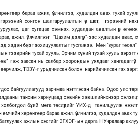
рөнгөөр бараа ажил, үйлчилгээ, худалдан авах тухай хуул
 гэрээний сонгон шалгаруулалтын үе шат, гэрээний нөх
руулах, цаг хугацаа хэмнэх, худалдан авалтын үр өгөөж
раа, ажил, үйлчилгээг “Цахим дэлгүүр”-ээс худалдан авах, х
хэд хэдэн бүлэг зохицуулалтыг тусгажээ. Мөн “зураг төсөл”
н тээврийн тухай хууль, Эрчим хүчний тухай хууль зэрэгт
сөв” гэж заасан нь салбар хоорондын уялдааг хангадаггүй
г өөрчилж, ТЭЗҮ-г урьдчилсан болон нарийвчилсан гэх зэрг
гдох байгууллагууд зарчмаа нэгтгэсэн байна. Одоо улс төр
далдааны танхим хариуцаад хэвийн хэвшлийнхнээр хэлэлцүү
 холбогдол бүхий мега төслүүдийг УИХ-д танилцуулж нээлт
н өмчийн хөрөнгөөр бараа ажил, үйлчилгээ, худалдан авах т
батлуулах ажлын хэсгийг ЗГХЭГ-ын дарга Н.Учралаар ахлу