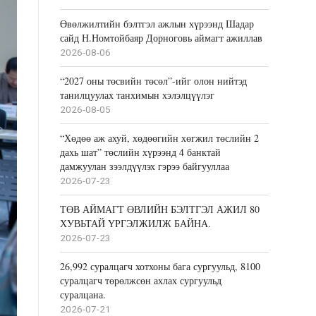
Өвөлжилтийн бэлтгэл ажлын хүрээнд Шадар
сайд Н.Номтойбаяр Дорноговь аймагт ажиллав
2026-08-06
“2027 оны төсвийн төсөл”-ийг олон нийтэд
танилцуулах танхимын хэлэлцүүлэг
2026-08-05
“Хөдөө аж ахуй, хөдөөгийн хөгжил төслийн 2
дахь шат” төслийн хүрээнд 4 банктай
дамжуулан зээлдүүлэх гэрээ байгууллаа
2026-07-23
ТӨВ АЙМАГТ ӨВЛИЙН БЭЛТГЭЛ АЖИЛ 80
ХУВЬТАЙ ҮРГЭЛЖИЛЖ БАЙНА.
2026-07-23
26,992 суралцагч хотхоны бага сургуульд, 8100
суралцагч төрөлжсөн ахлах сургуульд
суралцана.
2026-07-21