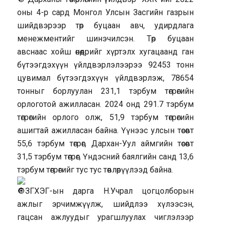
оны 4-р сард Монгол Улсын Засгийн газрын
шийдвэрээр төр буцаан авч, удирдлага
менежментийг шинэчилсэн. Төр буцаан
авснаас хойш өнөөдрийг хүртэлх хугацаанд ган
бүтээгдэхүүн үйлдвэрлэлээрээ 92453 тонн
цувимал бүтээгдэхүүн үйлдвэрлэж, 78654
тонныг борлуулан 231,1 тэрбум төгрөгийн
орлоготой ажилласан. 2024 онд 291.7 тэрбум
төгрөгийн орлого олж, 51,9 тэрбум төгрөгийн
ашигтай ажилласан байна. Үүнээс улсын төсөвт
55,6 тэрбум төгрөг, Дархан-Уул аймгийн төсөвт
31,5 тэрбум төгрөг, Үндэсний баялгийн санд 13,6
тэрбум төгрөгийг тус тус төвлөрүүлээд байна.
ЗГХЭГ-ын дарга Н.Учрал цогцолборын
ажлыг эрчимжүүлж, шийдлээ хүлээсэн,
гацсан ажлуудыг урагшлуулах чиглэлээр