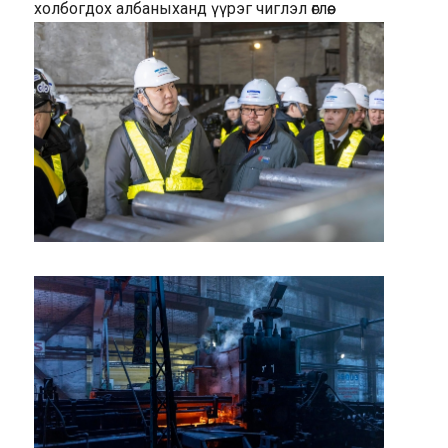
холбогдох албаныханд үүрэг чиглэл өглөө.