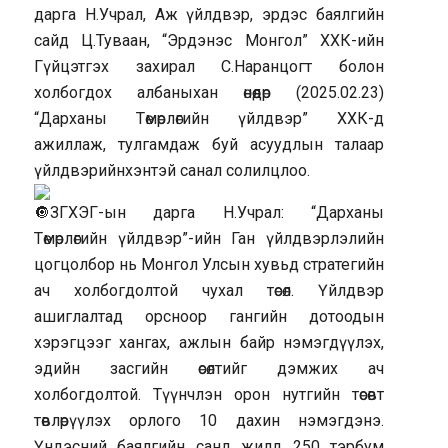
дарга Н.Учрал, Аж үйлдвэр, эрдэс баялгийн
сайд Ц.Туваан, “Эрдэнэс Монгол” ХХК-ийн
Гүйцэтгэх захирал С.Наранцогт болон
холбогдох албаныхан өнөөдөр (2025.02.23)
“Дарханы Төмөрлөгийн үйлдвэр” ХХК-д
ажиллаж, тулгамдаж буй асуудлын талаар
үйлдвэрийнхэнтэй санал солилцлоо.
ЗГХЭГ-ын дарга Н.Учрал: “Дарханы
Төмөрлөгийн үйлдвэр”-ийн Ган үйлдвэрлэлийн
цогцолбор нь Монгол Улсын хувьд стратегийн
ач холбогдолтой чухал төсөл. Үйлдвэр
ашиглалтад орсноор гангийн дотоодын
хэрэгцээг хангах, ажлын байр нэмэгдүүлэх,
эдийн засгийн өсөлтийг дэмжих ач
холбогдолтой. Түүнчлэн орон нутгийн төсөвт
төвлөрүүлэх орлого 10 дахин нэмэгдэнэ.
Үндэсний баялгийн санд жилд 250 тэрбум