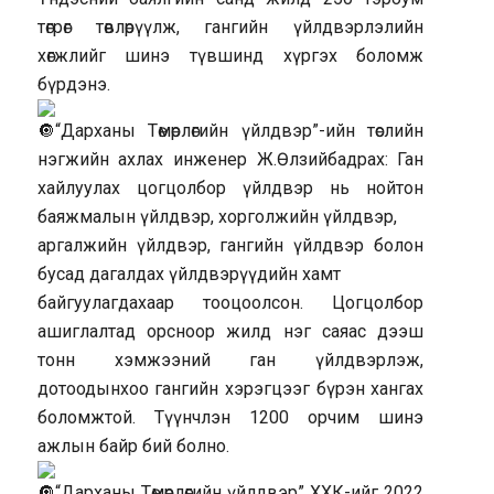
төгрөг төвлөрүүлж, гангийн үйлдвэрлэлийн
хөгжлийг шинэ түвшинд хүргэх боломж
бүрдэнэ.
“Дарханы Төмөрлөгийн үйлдвэр”-ийн төслийн
нэгжийн ахлах инженер Ж.Өлзийбадрах: Ган
хайлуулах цогцолбор үйлдвэр нь нойтон
баяжмалын үйлдвэр, хорголжийн үйлдвэр,
аргалжийн үйлдвэр, гангийн үйлдвэр болон
бусад дагалдах үйлдвэрүүдийн хамт
байгуулагдахаар тооцоолсон. Цогцолбор
ашиглалтад орсноор жилд нэг саяас дээш
тонн хэмжээний ган үйлдвэрлэж,
дотоодынхоо гангийн хэрэгцээг бүрэн хангах
боломжтой. Түүнчлэн 1200 орчим шинэ
ажлын байр бий болно.
“Дарханы Төмөрлөгийн үйлдвэр” ХХК-ийг 2022