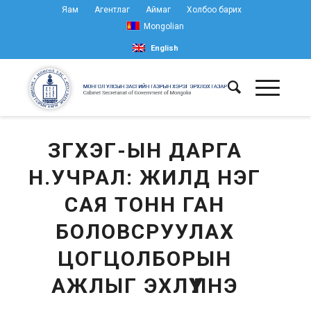
Яам
Агентлаг
Аймаг
Холбоо барих
Mongolian
English
ЗГХЭГ-ЫН ДАРГА
Н.УЧРАЛ: ЖИЛД НЭГ
САЯ ТОНН ГАН
БОЛОВСРУУЛАХ
ЦОГЦОЛБОРЫН
АЖЛЫГ ЭХЛҮҮЛНЭ