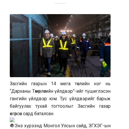
Засгийн газрын 14 мега төслийн нэг нь
“Дарханы Төмөрлөгийн үйлдвэр”-ийг түшиглэсэн
гангийн үйлдвэр юм. Тус үйлдвэрийг барьж
байгуулах тухай тогтоолыг Засгийн газар
өнгөрсөн сард баталсан.
Энэ хүрээнд Монгол Улсын сайд, ЗГХЭГ-ын