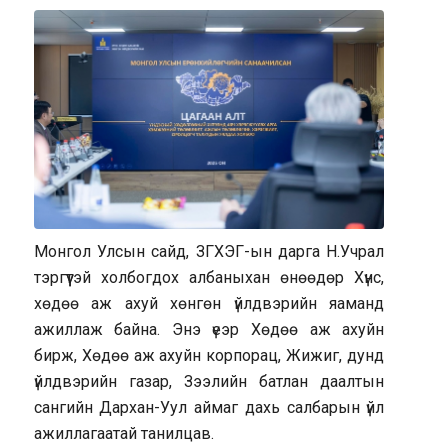
Монгол Улсын сайд, ЗГХЭГ-ын дарга Н.Учрал
тэргүүтэй холбогдох албаныхан өнөөдөр Хүнс,
хөдөө аж ахуй хөнгөн үйлдвэрийн яаманд
ажиллаж байна. Энэ үеэр Хөдөө аж ахуйн
бирж, Хөдөө аж ахуйн корпорац, Жижиг, дунд
үйлдвэрийн газар, Зээлийн батлан даалтын
сангийн Дархан-Уул аймаг дахь салбарын үйл
ажиллагаатай танилцав.