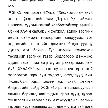
юм.
ЗГХЭГ-ын дарга Н.Учрал “Хүнс, хөдөө аж ахуй
хөнгөн үйлдвэрийн яам Дархан-Уул аймагт
шилжин суурьшсантай холбоотойгоор төвийн
бүсийн ХАА-н салбарын хөгжил, эдийн засгийн
үзүүлэлт сайжирч, төвлөрлийг сааруулах, хот
хөдөөгийн хөгжлийг дэмжих бодлогууд үр
дүнгээ өгч байна. Тус яамны томоохон
төслүүдийг засгийн газар бодлогоор дэмжиж,
эдийн засагт таатай үр дүн авчрахаар ажиллаж
буй. ХХААХҮЯам орон нутагт нүүж ирсэнтэй
холбоотой гарч буй хүндрэл, асуудлууд бий.
Тухайлбал, Хүнс, хөдөө аж ахуй, хөнгөн
үйлдвэрийн сайд Ж.Энхбаярын танилцуулсан
яамны барилга, ажилчдын орон сууц, түрээс,
томилолтын зардал гэх мэт асуудлыг Засгийн
газрын хуралдаанаар хэлэлцүүлж үе шаттай арга