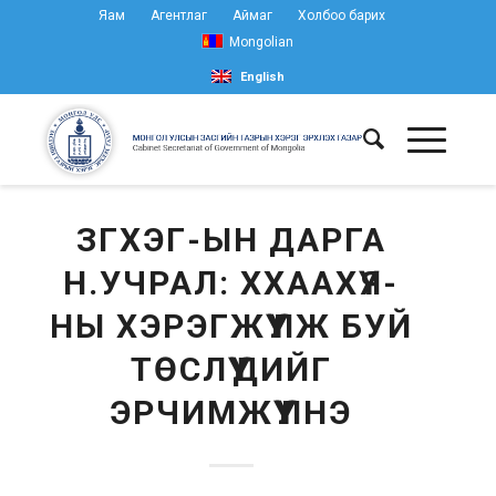
Яам
Агентлаг
Аймаг
Холбоо барих
Mongolian
English
ЗГХЭГ-ЫН ДАРГА
Н.УЧРАЛ: ХХААХҮЯ-
НЫ ХЭРЭГЖҮҮЛЖ БУЙ
ТӨСЛҮҮДИЙГ
ЭРЧИМЖҮҮЛНЭ