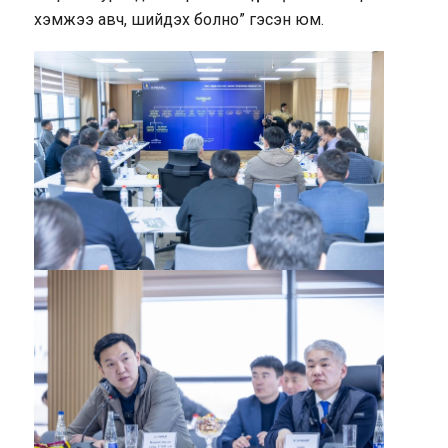
хэмжээ авч, шийдэх болно” гэсэн юм.