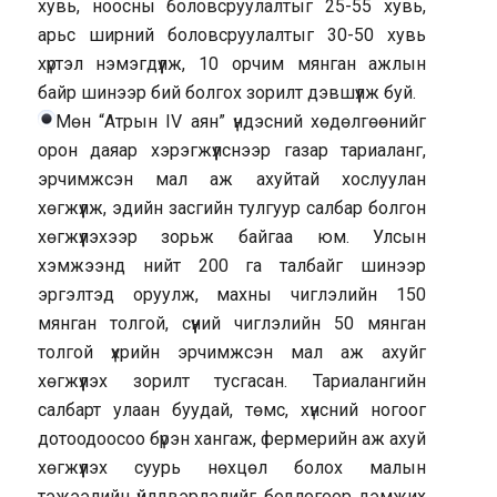
хувь, ноосны боловсруулалтыг 25-55 хувь,
арьс ширний боловсруулалтыг 30-50 хувь
хүртэл нэмэгдүүлж, 10 орчим мянган ажлын
байр шинээр бий болгох зорилт дэвшүүлж буй.
Мөн “Атрын IV аян” үндэсний хөдөлгөөнийг
орон даяар хэрэгжүүлснээр газар тариаланг,
эрчимжсэн мал аж ахуйтай хослуулан
хөгжүүлж, эдийн засгийн тулгуур салбар болгон
хөгжүүлэхээр зорьж байгаа юм. Улсын
хэмжээнд нийт 200 га талбайг шинээр
эргэлтэд оруулж, махны чиглэлийн 150
мянган толгой, сүүний чиглэлийн 50 мянган
толгой үхрийн эрчимжсэн мал аж ахуйг
хөгжүүлэх зорилт тусгасан. Тариалангийн
салбарт улаан буудай, төмс, хүнсний ногоог
дотоодоосоо бүрэн хангаж, фермерийн аж ахуй
хөгжүүлэх суурь нөхцөл болох малын
тэжээлийн үйлдвэрлэлийг бодлогоор дэмжих