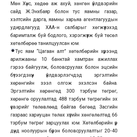
Мөн Хүнс, хөдөө аж ахуй, хөнгөн үйлдвэрийн
сайд Ж.Энхбаяр болон тус яамны газар,
хэлтсийн дарга, яамны харьяа агентлагуудын
удирдлагууд ХАА-н салбарыг хөгжүүлэхэд
баримталж буй бодлого, хэрэгжүүлж буй төсөл
хөтөлбөрөө танилцуулсан юм.
Тус яам “Цагаан алт” хөтөлбөрийн хүрээнд
арилжааны 10 банктай хамтран ажиллах
гэрээ байгуулж, боловсруулах болон эцсийн
бүтээгдэхүүн үйлдвэрлэгчдэд эргэлтийн
хөрөнгийн зээл олгож эхэлсэн байна.
Эргэлтийн хөрөнгөд 300 тэрбум төгрөг,
хөрөнгө оруулалтад 488 тэрбум төгрөгийн эх
үүсвэрийг төлөвлөөд байгаа бөгөөд Засгийн
газраас хариуцан төлөх хүүгийн хөнгөлөлтөд 66
тэрбум төгрөг зарцуулах юм. Хөтөлбөрийн үр
дүнд ноолуурын бүрэн боловсруулалтыг 20-40