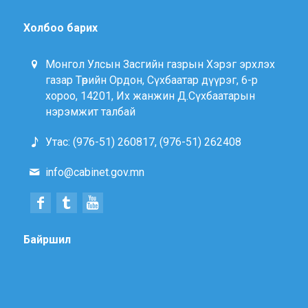
Холбоо барих
Монгол Улсын Засгийн газрын Хэрэг эрхлэх
газар Төрийн Ордон, Сүхбаатар дүүрэг, 6-р
хороо, 14201, Их жанжин Д.Сүхбаатарын
нэрэмжит талбай
Утас: (976-51) 260817, (976-51) 262408
info@cabinet.gov.mn
Байршил