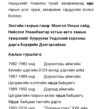
гишүүнийг томилох тухай захирамжид өнөөдөр
гарын үсэг зурж, захирамж гардуулах ёслол
боллоо.
Засгийн газрын гишүүн- Монгол Улсын сайд,
Нийслэл Улаанбаатар хотын авто замын
түгжрэлийг бууруулах Үндэсний хорооны
дарга Борхүүгийн Дэлгэрсайхан
Ажлын туршлага:
1982-1983 онд Дорноговь аймгийн
Хилийн цэргийн 0129 ангид цэргийн алба
1987-1989 онд Дорноговь аймгийн
Цагдаагийн хэлтсийн мөрдөн байцаагч
1989-1992 онд Дорнод аймгийн
Цагдаагийн газрын ахлах мөрдөн байцаагч,
Мөрдөн байцаах тасгийн дарга
1993-2016 онд “Дорнын говь” ХХК-ийн