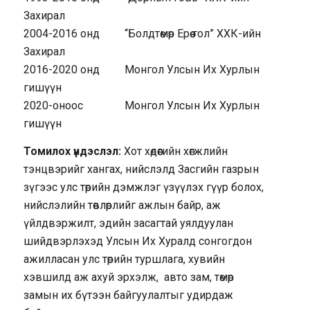
Захирал
2004-2016 онд “Болдтөмөр Ерөө гол” ХХК-ийн
Захирал
2016-2020 онд Монгол Улсын Их Хурлын
гишүүн
2020-оноос Монгол Улсын Их Хурлын
гишүүн
Томилох үндэслэл:
Хот хөдөөгийн хөгжлийн
тэнцвэрийг хангах, нийслэлд Засгийн газрын
зүгээс улс төрийн дэмжлэг үзүүлэх гүүр болох,
нийслэлийн төвлөрлийг ажлын байр, аж
үйлдвэржилт, эдийн засагтай уялдуулан
шийдвэрлэхэд Улсын Их Хуралд сонгогдон
ажилласан улс төрийн туршлага, хувийн
хэвшилд аж ахуй эрхэлж, авто зам, төмөр
замын их бүтээн байгуулалтыг удирдаж