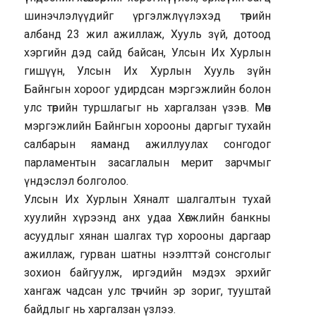
шинэчлэлүүдийг үргэлжлүүлэхэд төрийн
албанд 23 жил ажиллаж, Хууль зүй, дотоод
хэргийн дэд сайд байсан, Улсын Их Хурлын
гишүүн, Улсын Их Хурлын Хууль зүйн
Байнгын хороог удирдсан мэргэжлийн болон
улс төрийн туршлагыг нь харгалзан үзэв. Мөн
мэргэжлийн Байнгын хорооны даргыг тухайн
салбарын яаманд ажиллуулах сонгодог
парламентын засаглалын мерит зарчмыг
үндэслэл болголоо.
Улсын Их Хурлын Хяналт шалгалтын тухай
хуулийн хүрээнд анх удаа Хөгжлийн банкны
асуудлыг хянан шалгах түр хорооны даргаар
ажиллаж, гурван шатны нээлттэй сонсголыг
зохион байгуулж, иргэдийн мэдэх эрхийг
хангаж чадсан улс төрчийн эр зориг, тууштай
байдлыг нь харгалзан үзлээ.