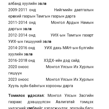
албанд хуулийн зөвлөх
2009-2011 онд Нийгмийн даатгалын
ерөнхий газрын Тамгын газрын дарга
2011-2014 онд Монгол Ардын Намын
даргын зөвлөх
2012-2014 онд УИХ-ын Тамгын газарт
УИХ-ын гишүүний зөвлөх
2014-2016 онд УИХ дахь МАН-ын бүлгийн
хуулийн зөвлөх
2016-2018 онд ХЗДХ-ийн дэд сайд
2020 оноос Монгол Улсын Их Хурлын
гишүүн
2023 оноос Монгол Улсын Их Хурлын
Хууль зүйн байнгын хорооны дарга
Томилох үндэслэл:
Монгол Улсын Засгийн
газраас дэвшүүлсэн Авлигатай тэмцэх
үндэсний хөтөлбөрийг хэрэгжүүлэх, эрхзүйн багц