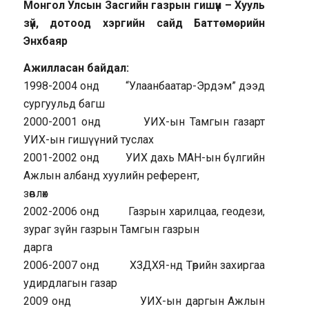
Монгол Улсын Засгийн газрын гишүүн – Хууль
зүй, дотоод хэргийн сайд Баттөмөрийн
Энхбаяр
Ажилласан байдал:
1998-2004 онд “Улаанбаатар-Эрдэм” дээд
сургуульд багш
2000-2001 онд УИХ-ын Тамгын газарт
УИХ-ын гишүүний туслах
2001-2002 онд УИХ дахь МАН-ын бүлгийн
Ажлын албанд хуулийн референт,
зөвлөх
2002-2006 онд Газрын харилцаа, геодези,
зураг зүйн газрын Тамгын газрын
дарга
2006-2007 онд ХЗДХЯ-нд Төрийн захиргаа
удирдлагын газар
2009 онд УИХ-ын даргын Ажлын