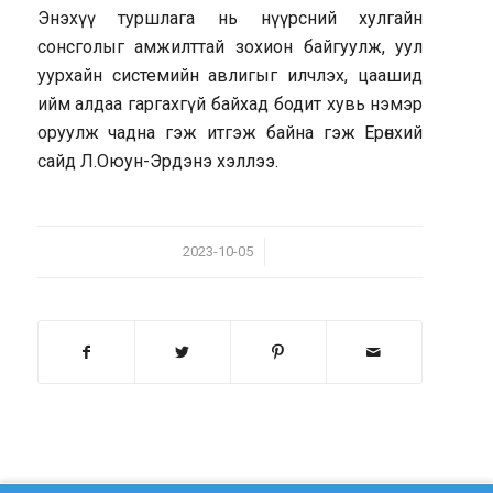
Энэхүү туршлага нь нүүрсний хулгайн
сонсголыг амжилттай зохион байгуулж, уул
уурхайн системийн авлигыг илчлэх, цаашид
ийм алдаа гаргахгүй байхад бодит хувь нэмэр
оруулж чадна гэж итгэж байна гэж Ерөнхий
сайд Л.Оюун-Эрдэнэ хэллээ.
/
2023-10-05