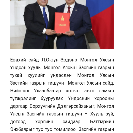
Ерөнхий сайд Л.Оюун-Эрдэнэ Монгол Улсын
Үндсэн хууль, Монгол Улсын Засгийн газрын
тухай хуулийг үндэслэн Монгол Улсын
Засгийн газрын гишүүн- Монгол Улсын сайд,
Нийслэл Улаанбаатар хотын авто замын
түгжрэлийг бууруулах Үндэсний хорооны
даргаар Борхүүгийн Дэлгэрсайханыг, Монгол
Улсын Засгийн газрын гишүүн – Хууль зүй,
дотоод хэргийн сайдаар Баттөмөрийн
Энхбаярыг тус тус томиллоо. Засгийн газрын