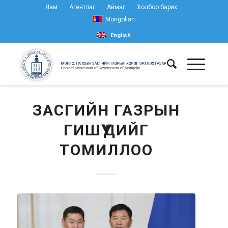
Яам
Агентлаг
Аймаг
Холбоо барих
Mongolian
English
ЗАСГИЙН ГАЗРЫН
ГИШҮҮДИЙГ
ТОМИЛЛОО