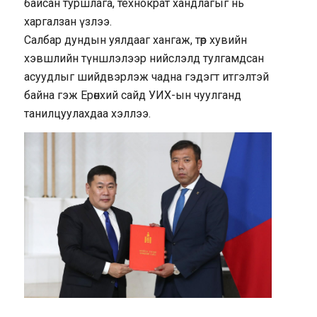
байсан туршлага, технократ хандлагыг нь
харгалзан үзлээ.
Салбар дундын уялдааг хангаж, төр хувийн
хэвшлийн түншлэлээр нийслэлд тулгамдсан
асуудлыг шийдвэрлэж чадна гэдэгт итгэлтэй
байна гэж Ерөнхий сайд УИХ-ын чуулганд
танилцуулахдаа хэллээ.