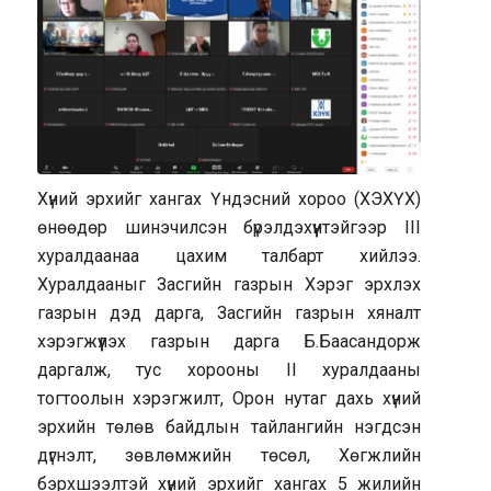
Хүний эрхийг хангах Үндэсний хороо (ХЭХҮХ)
өнөөдөр шинэчилсэн бүрэлдэхүүнтэйгээр III
хуралдаанаа цахим талбарт хийлээ.
Хуралдааныг Засгийн газрын Хэрэг эрхлэх
газрын дэд дарга, Засгийн газрын хяналт
хэрэгжүүлэх газрын дарга Б.Баасандорж
даргалж, тус хорооны II хуралдааны
тогтоолын хэрэгжилт, Орон нутаг дахь хүний
эрхийн төлөв байдлын тайлангийн нэгдсэн
дүгнэлт, зөвлөмжийн төсөл, Хөгжлийн
бэрхшээлтэй хүний эрхийг хангах 5 жилийн