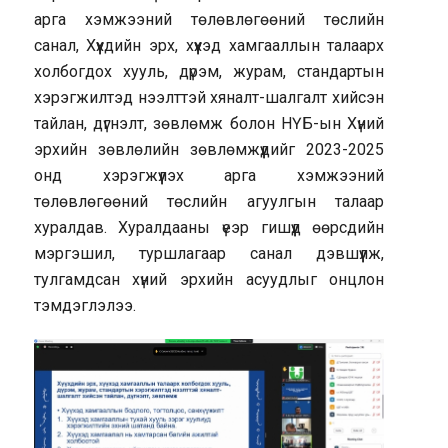
арга хэмжээний төлөвлөгөөний төслийн
санал, Хүүхдийн эрх, хүүхэд хамгааллын талаарх
холбогдох хууль, дүрэм, журам, стандартын
хэрэгжилтэд нээлттэй хяналт-шалгалт хийсэн
тайлан, дүгнэлт, зөвлөмж болон НҮБ-ын Хүний
эрхийн зөвлөлийн зөвлөмжүүдийг 2023-2025
онд хэрэгжүүлэх арга хэмжээний
төлөвлөгөөний төслийн агуулгын талаар
хуралдав. Хуралдааны үеэр гишүүд өөрсдийн
мэргэшил, туршлагаар санал дэвшүүлж,
тулгамдсан хүний эрхийн асуудлыг онцлон
тэмдэглэлээ.