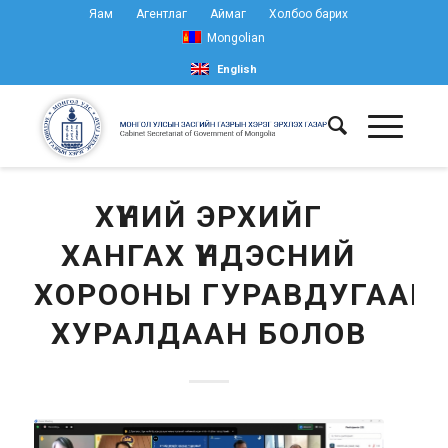
Яам
Агентлаг
Аймаг
Холбоо барих
Mongolian
English
ХҮНИЙ ЭРХИЙГ
ХАНГАХ ҮНДЭСНИЙ
ХОРООНЫ ГУРАВДУГААР
ХУРАЛДААН БОЛОВ