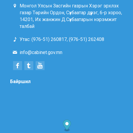
Монгол Улсын Засгийн газрын Хэрэг эрхлэх
газар Төрийн Ордон, Сүхбаатар дүүрэг, 6-р хороо,
14201, Их жанжин Д.Сүхбаатарын нэрэмжит
талбай
Утас: (976-51) 260817, (976-51) 262408
info@cabinet.gov.mn
Байршил