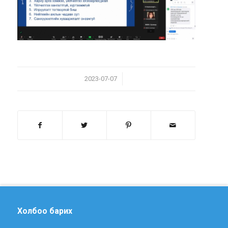
/
2023-07-07
Холбоо барих