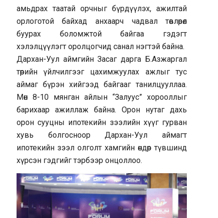
амьдрах таатай орчныг бүрдүүлэх, ажилтай
орлоготой байхад анхаарч чадвал төвлөрөл
буурах боломжтой байгаа гэдэгт
хэлэлцүүлэгт оролцогчид санал нэгтэй байна.
Дархан-Уул аймгийн Засаг дарга Б.Азжаргал
төрийн үйлчилгээг цахимжуулах ажлыг тус
аймаг бүрэн хийгээд байгааг танилцууллаа.
Мөн 8-10 мянган айлын “Залуус” хорооллыг
барихаар ажиллаж байна. Орон нутаг дахь
орон сууцны ипотекийн зээлийн хүүг гурван
хувь болгосноор Дархан-Уул аймагт
ипотекийн зээл олголт хамгийн өндөр түвшинд
хүрсэн гэдгийг тэрбээр онцоллоо.