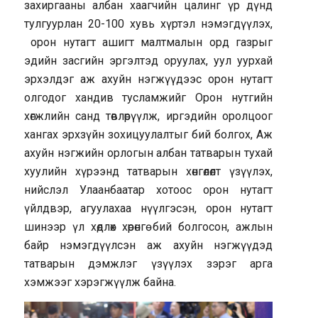
захиргааны албан хаагчийн цалинг үр дүнд
тулгуурлан 20-100 хувь хүртэл нэмэгдүүлэх,
орон нутагт ашигт малтмалын орд газрыг
эдийн засгийн эргэлтэд оруулах, уул уурхай
эрхэлдэг аж ахуйн нэгжүүдээс орон нутагт
олгодог хандив тусламжийг Орон нутгийн
хөгжлийн санд төвлөрүүлж, иргэдийн оролцоог
хангах эрхзүйн зохицуулалтыг бий болгох, Аж
ахуйн нэгжийн орлогын албан татварын тухай
хуулийн хүрээнд татварын хөнгөлөлт үзүүлэх,
нийслэл Улаанбаатар хотоос орон нутагт
үйлдвэр, агуулахаа нүүлгэсэн, орон нутагт
шинээр үл хөдлөх хөрөнгө бий болгосон, ажлын
байр нэмэгдүүлсэн аж ахуйн нэгжүүдэд
татварын дэмжлэг үзүүлэх зэрэг арга
хэмжээг хэрэгжүүлж байна.