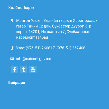
Холбоо барих
Монгол Улсын Засгийн газрын Хэрэг эрхлэх
газар Төрийн Ордон, Сүхбаатар дүүрэг, 6-р
хороо, 14201, Их жанжин Д.Сүхбаатарын
нэрэмжит талбай
Утас: (976-51) 260817, (976-51) 262408
info@cabinet.gov.mn
Байршил