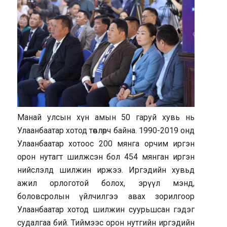
Манай улсын хүн амын 50 гаруй хувь нь
Улаанбаатар хотод төвлөрч байна. 1990-2019 онд
Улаанбаатар хотоос 200 мянга орчим иргэн
орон нутагт шилжсэн бол 454 мянган иргэн
нийслэлд шилжин иржээ. Иргэдийн хувьд
ажил орлоготой болох, эрүүл мэнд,
боловсролын үйлчилгээ авах зорилгоор
Улаанбаатар хотод шилжин суурьшсан гэдэг
судалгаа бий. Тиймээс орон нутгийн иргэдийн