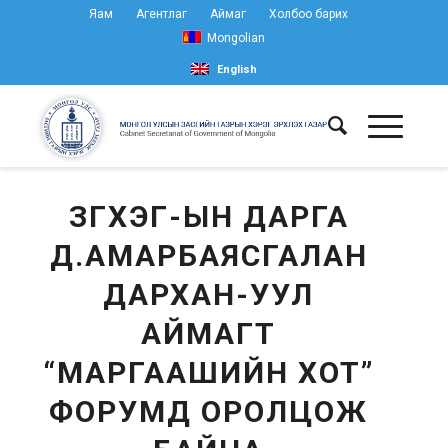
Яам
Агентлаг
Аймаг
Холбоо барих
Mongolian
English
ЗГХЭГ-ЫН ДАРГА
Д.АМАРБАЯСГАЛАН
ДАРХАН-УУЛ
АЙМАГТ
“МАРГААШИЙН ХОТ”
ФОРУМД ОРОЛЦОЖ