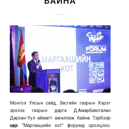
БАЙНА
Монгол Улсын сайд, Засгийн газрын Хэрэг
эрхлэх газрын дарга Д.Амарбаясгалан
Дархан-Уул аймагт ажиллаж байна. Тэрбээр
өнөөдөр “Маргаашийн хот” форумд оролцлоо.