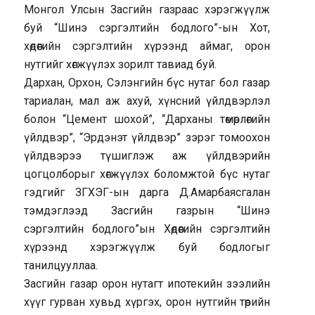
Монгол Улсын Засгийн газраас хэрэгжүүлж
буй “Шинэ сэргэлтийн бодлого”-ын Хот,
хөдөөгийн сэргэлтийн хүрээнд аймаг, орон
нутгийг хөгжүүлэх зорилт тавиад буй.
Дархан, Орхон, Сэлэнгийн бүс нутаг бол газар
тариалан, мал аж ахуй, хүнсний үйлдвэрлэл
болон “Цемент шохой”, “Дарханы төмөрлөгийн
үйлдвэр”, “Эрдэнэт үйлдвэр” зэрэг томоохон
үйлдвэрээ түшиглэж аж үйлдвэрийн
цогцолборыг хөгжүүлэх боломжтой бүс нутаг
гэдгийг ЗГХЭГ-ын дарга Д.Амарбаясгалан
тэмдэглээд Засгийн газрын “Шинэ
сэргэлтийн бодлого”ын Хөдөөгийн сэргэлтийн
хүрээнд хэрэгжүүлж буй бодлогыг
танилцууллаа.
Засгийн газар орон нутагт ипотекийн зээлийн
хүүг гурван хувьд хүргэх, орон нутгийн төрийн