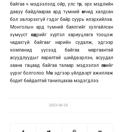
байгаа ч мэдээлэлд ойр, улс төр, эрх мэдлийн
давуу байдлаараа ард түмний өмчид халдсан
бол эвлэрэхгүй гэдэг байр суурь илэрхийлэв.
Монголын ард түмний баялгийг хулгайлсан
хүмүүст өнөөдрийг хүртэл хариуцлага тооцож
чадахгүй байгааг нарийн судалж, эдгээр
компанид үүсээд байгаа маргаантай
асуудлуудыг яаралтай шийдвэрлэн, асуудал
хаана гацаад байгаа талаар мэдээлэл өгөхийг
үүрэг болголоо. Мөн эдгээр үйлдвэрт ажиллаж
бодит байдалтай танилцахаа мэдэгдлээ.
/
2023-06-20