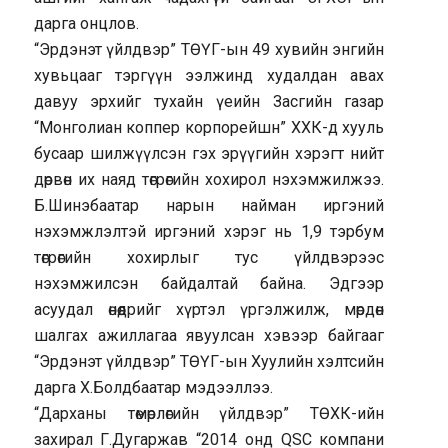
дарга онцлов.
“Эрдэнэт үйлдвэр” ТӨҮГ-ын 49 хувийн энгийн
хувьцааг тэргүүн ээлжинд худалдан авах
давуу эрхийг тухайн үеийн Засгийн газар
“Монголиан коппер корпорейшн” ХХК-д хууль
бусаар шилжүүлсэн гэх эрүүгийн хэрэгт нийт
дөрвөн их наяд төгрөгийн хохирол нэхэмжилжээ.
Б.Шинэбаатар нарын найман иргэний
нэхэмжлэлтэй иргэний хэрэг нь 1,9 тэрбум
төгрөгийн хохирлыг тус үйлдвэрээс
нэхэмжилсэн байдалтай байна. Эдгээр
асуудал өнөөдрийг хүртэл үргэлжилж, мөрдөн
шалгах ажиллагаа явуулсан хэвээр байгааг
“Эрдэнэт үйлдвэр” ТӨҮГ-ын Хуулийн хэлтсийн
дарга Х.Болдбаатар мэдээллээ.
“Дарханы төмөрлөгийн үйлдвэр” ТӨХК-ийн
захирал Г.Дугаржав “2014 онд QSC компани