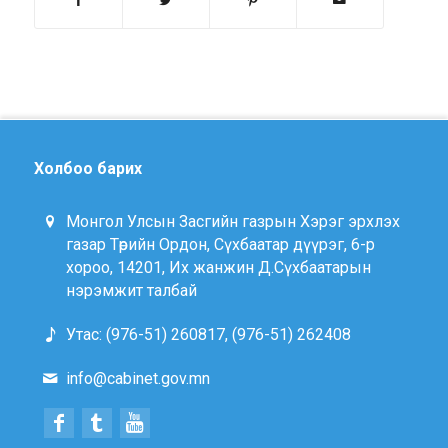
Холбоо барих
Монгол Улсын Засгийн газрын Хэрэг эрхлэх
газар Төрийн Ордон, Сүхбаатар дүүрэг, 6-р
хороо, 14201, Их жанжин Д.Сүхбаатарын
нэрэмжит талбай
Утас: (976-51) 260817, (976-51) 262408
info@cabinet.gov.mn