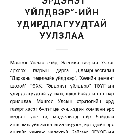
“ЭРДЭНЭТ
ҮЙЛДВЭР”-ИЙН
УДИРДЛАГУУДТАЙ
УУЛЗЛАА
Монгол Улсын сайд, Засгийн газрын Хэрэг
эрхлэх газрын дарга Д.Амарбаясгалан
“Дарханы төмөрлөгийн үйлдвэр”, “Хөтөлийн цемент
шохой” ТӨХК, “Эрдэнэт үйлдвэр” ТӨҮГ-ын
удирдлагуудтай уулзаж, нөхцөл байдлын талаар
ярилцлаа. Монгол Улсын стратегийн орд
газарт хэсэг бүлэг цөөн хүн, хэдэн компани эрх
мэдэл, улс төр, мэдээлэлд ойр байдлаа
ашиглаж үйл ажиллагаа явуулж, иргэдийн эрх
ашгийг хангаж чадахгүй байгааг ЗГХЭГ-ын