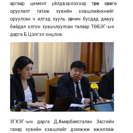
аргаар цемент үйлдвэрлэхээр төрөөс хөрөнгө
оруулалт татаж хувийн хэвшлийнхнийг
оруулсан ч илтэд хууль зөрчин бусдад давуу
байдал олгон хувьчлуулсан талаар ТӨБЗГ-ын
дарга Б.Цэнгэл онцлов.
ЗГХЭГ-ын дарга Д.Амарбаясгалан Засгийн
газар хувийн хэвшлийг дэмжиж ажиллаж