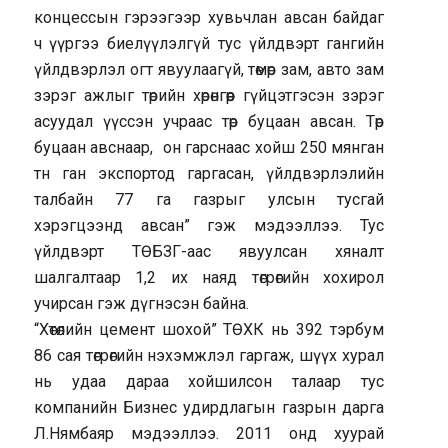
концессын гэрээгээр хувьчлан авсан байдаг
ч үүргээ биелүүлэлгүй тус үйлдвэрт гангийн
үйлдвэрлэл огт явуулаагүй, төмөр зам, авто зам
зэрэг ажлыг төрийн хөрөнгөөр гүйцэтгэсэн зэрэг
асуудал үүссэн учраас төр буцаан авсан. Төр
буцаан авснаар, он гарснаас хойш 250 мянган
тн ган экспортод гаргасан, үйлдвэрлэлийн
талбайн 77 га газрыг улсын тусгай
хэрэгцээнд авсан” гэж мэдээллээ. Тус
үйлдвэрт ТӨБЗГ-аас явуулсан хяналт
шалгалтаар 1,2 их наяд төгрөгийн хохирол
учирсан гэж дүгнэсэн байна.
“Хөтөлийн цемент шохой” ТӨХК нь 392 тэрбум
86 сая төгрөгийн нэхэмжлэл гаргаж, шүүх хурал
нь удаа дараа хойшилсон талаар тус
компанийн Бизнес удирдлагын газрын дарга
Л.Нямбаяр мэдээллээ. 2011 онд хуурай