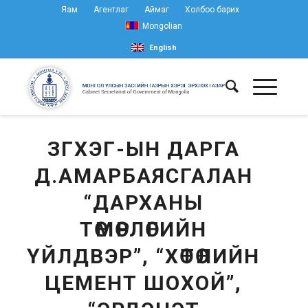
Яам
Агентлаг
Аймаг
Холбоо барих
Mongolian
English
ЗГХЭГ-ЫН ДАРГА
Д.АМАРБАЯСГАЛАН
“ДАРХАНЫ
ТӨМӨРЛӨГИЙН
ҮЙЛДВЭР”, “ХӨТӨЛИЙН
ЦЕМЕНТ ШОХОЙ”,