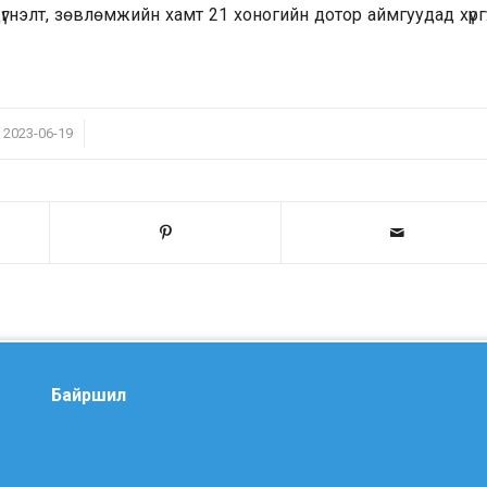
нэлт, зөвлөмжийн хамт 21 хоногийн дотор аймгуудад хүргү
/
2023-06-19
Байршил