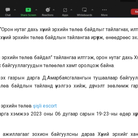
“Орон нутаг дахь хүний эрхийн төлөв байдлыг тайлагнах, ил
хүний эрхийн төлөв байдлын тайлангаа ирүүлж, өнөөдрөөс э
 эрхийн төлөв байдал” тайлангаа илтгэж, орон нутаг дахь Х
с байгууллагуудын төлөөлөл хамт оролцож байна.
эх газрын дарга Д.Амарбаясгалангын тушаалаар байгуул
лөв байдлын тайланд үнэлгээ хийж, дүгнэлт зөвлөмж гар
й эрхийн төлөв
şişli escort
 арга хэмжээ 2023 оны 06 дугаар сарын 19-23-ны өдөр хүр
л ажиллагааг зохион байгуулсны дараа Хүний эрхийг хан