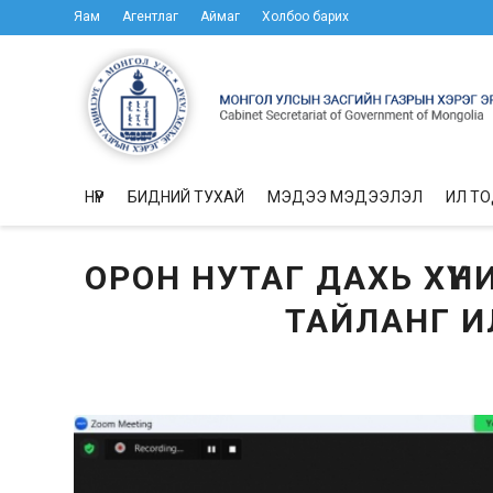
Яам
Агентлаг
Аймаг
Холбоо барих
НҮҮР
БИДНИЙ ТУХАЙ
МЭДЭЭ МЭДЭЭЛЭЛ
ИЛ Т
ОРОН НУТАГ ДАХЬ ХҮ
ТАЙЛАНГ И