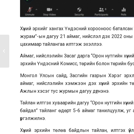
Хүний эрхийг хангах Үндэсний хорооноос баталсан 
журам”-ын дагуу 21 аймаг, нийслэл дэх 2022 оны 
цахимаар тайлангаа илтгэж эхэллээ.
Төрийн жинхэнэ албан хаагчийн
албан үүргийг...
Аймаг, нийслэлийн Засаг дарга “Орон нутгийн хүний
эрхийн Үндэсний Комисс, төрийн болон төрийн бу
Монгол Улсын сайд, Засгийн газрын Хэрэг эрхл
аймаг, нийслэлийн хэмжээн дэх хүний эрхийн тө
Ажлын хэсэг тус журмын дагуу дүгнэнэ.
Тайлан илтгэх хуваарийн дагуу “Орон нутгийн хүни
байдал” тайланг өдөрт 5-6 аймаг танилцуулж, уг
үргэлжилнэ.
Хүний эрхийн төлөв байдлын тайлан, илтгэх үй