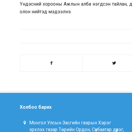
Үндэсний хорооны Ажлын алба нэгдсэн тайлан, дүг
олон нийтэд мэдээлнэ.
Холбоо барих
Монгол Улсын Засгийн газрын Хэрэг
эрхлэх газар Төрийн Ордон, Сүхбаатар дүүрэг,