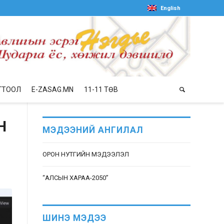
English
ГТООЛ
E-ZASAG.MN
11-11 ТӨВ
Н
МЭДЭЭНИЙ АНГИЛАЛ
ОРОН НУТГИЙН МЭДЭЭЛЭЛ
“АЛСЫН ХАРАА-2050”
ШИНЭ МЭДЭЭ