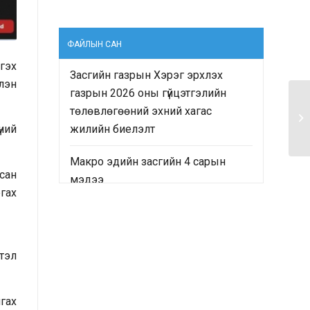
ФАЙЛЫН САН
тгэх
Засгийн газрын Хэрэг эрхлэх
хлэн
газрын 2026 оны гүйцэтгэлийн
төлөвлөгөөний эхний хагас
жилийн биелэлт
үний
Макро эдийн засгийн 4 сарын
сан
мэдээ
гах
“Монгол Улсын Засгийн газрын
2024-2028 оны үйл ажиллагааны
хөтөлбөр”-ийн хэрэгжилтийн явц
тэл
болон “Монгол Улсын хөгжлийн
2025 оны төлөвлөгөө”-ний
гах
гүйцэтгэлд хийсэн хяналт-