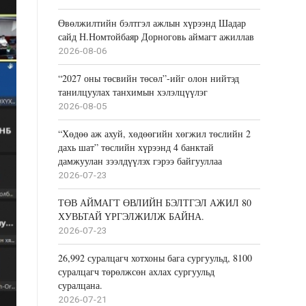
Өвөлжилтийн бэлтгэл ажлын хүрээнд Шадар
сайд Н.Номтойбаяр Дорноговь аймагт ажиллав
2026-08-06
“2027 оны төсвийн төсөл”-ийг олон нийтэд
танилцуулах танхимын хэлэлцүүлэг
2026-08-05
“Хөдөө аж ахуй, хөдөөгийн хөгжил төслийн 2
дахь шат” төслийн хүрээнд 4 банктай
дамжуулан зээлдүүлэх гэрээ байгууллаа
2026-07-23
ТӨВ АЙМАГТ ӨВЛИЙН БЭЛТГЭЛ АЖИЛ 80
ХУВЬТАЙ ҮРГЭЛЖИЛЖ БАЙНА.
2026-07-23
26,992 суралцагч хотхоны бага сургуульд, 8100
суралцагч төрөлжсөн ахлах сургуульд
суралцана.
2026-07-21