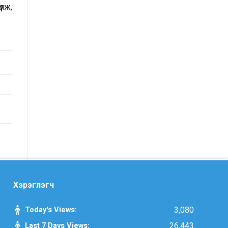
үлж,
шинжилгээ, үнэлгээний тайлангийн
талаар
Макро эдийн засгийн сарын
мэдээ
Төрийн албаны тухай хуулийн
хэрэгжилтийн үр дагаварт хийсэн
үнэлгээний тайлан
Засгийн газрын Хэрэг эрхлэх
газрын 2025 оны жилийн эцсийн
гүйцэтгэлийн төлөвлөгөөний
биелэлт
Хэрэглэгч
Засгийн газрын Хэрэг эрхлэх
газрын 2025 оны гүйцэтгэлийн
Today's Views:
3,080
төлөвлөгөөний биелэлтэд хяналт-
Last 7 Days Views:
26,443