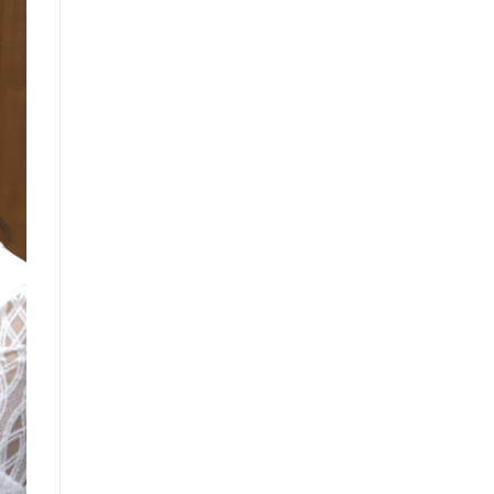
санал, хүсэлтийн өдөр тутмын мэдээ
/2025.08.22/
Засгийн газрын Иргэд, олон
нийттэй харилцах 11-11 төвд
иргэдээс ирүүлсэн өргөдөл, гомдол,
санал, хүсэлтийн өдөр тутмын мэдээ
/2025.08.20/
Монгол Улсын Засгийн газрын
Хэрэг эрхлэх газрын “нээлттэй
мэдээллийн ил тод байдлын
үнэлгээний” тайланд хийсэн
хяналт-шинжилгээ, үнэлгээ
Засгийн газрын Хэрэг эрхлэх
газарт хамаарах хууль тогтоомж,