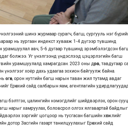
нэлгээний шинэ журмаар сурагч, багш, сургууль нэг бүрий
вараар нь зургаан индекст хувааж 1-4 дүгээр түвшинд
йн урамшуулал авч, 5-6 дугаар түвшинд эрэмбэлэгдсэн баг
гддаг болжээ. Уг үнэлгээнд үндэслээд цэцэрлэгийн багш
увийн урамшуулалд хамрагдсан. 2023 оны дөрөв, тавдугаар с
 үнэлгээг хоёр дахь удаагаа зохион байгуулж байна.
ь өсгөх, орон нутгийн багш нарын таван жил тутамд авдаг
ийг Ерөнхий сайд салбарын яам, агентлагийн удирдлагууда
агш бэлтгэх, цалингийн нэмэгдлийг шийдвэрлэх, орон суу
багш нарыг хамруулах, боловсрол олгох ялгавартай байдлыг
йдвэрлэх зэргийг цогцоор нь тусгасан багшийн хөгжлийг
ийн дотор Засгийн газарт танилцуулахыг Ерөнхий сайд