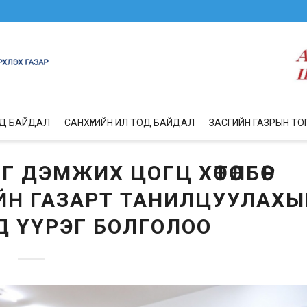
ОД БАЙДАЛ
САНХҮҮГИЙН ИЛ ТОД БАЙДАЛ
ЗАСГИЙН ГАЗРЫН ТО
 ДЭМЖИХ ЦОГЦ ХӨТӨЛБӨР
ЙН ГАЗАРТ ТАНИЛЦУУЛАХЫ
Д ҮҮРЭГ БОЛГОЛОО