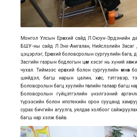
Монгол Улсын Ерөнхий сайд Л.Оюун-Эрдэнийн дав
БШУ-ны сайд Л.Энх-Амгалан, Нийслэлийн Засаг д
цэцэрлэг, Ерөнхий боловсролын сургуулийн бага, дун
Засгийн газрын бодлогын цөм хэсэг нь хүний хөгжи
чухал. Тиймээс ерөнхий болон сургуулийн өмнөх
шийдэл, багш нарын цалин, хөлс, тэтгэвэр,
Боловсролын багц хуулийн төслийн талаар багш нар
Боловсролын гүйцэтгэлийн үнэлгээний аргач
түрээсийн болон ипотекийн орон сууцанд хамруу
сурах бичгийн агуулга, уялдаа холбоог сайжруул
багш нар хэлж байв.