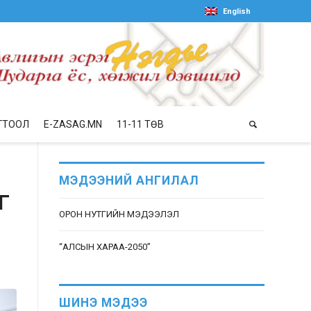
English
ГТООЛ
E-ZASAG.MN
11-11 ТӨВ
МЭДЭЭНИЙ АНГИЛАЛ
Г
ОРОН НУТГИЙН МЭДЭЭЛЭЛ
“АЛСЫН ХАРАА-2050”
ШИНЭ МЭДЭЭ