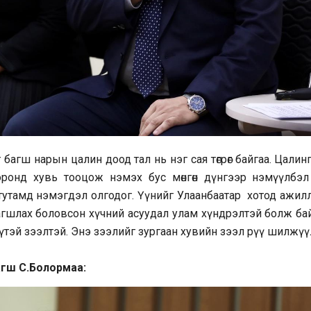
агш нарын цалин доод тал нь нэг сая төгрөг байгаа. Цалин
 оронд хувь тооцож нэмэх бус мөнгөн дүнгээр нэмүүлбэл 
л тутамд нэмэгдэл олгодог. Үүнийг Улаанбаатар хотод ажил
багшлах боловсон хүчний асуудал улам хүндрэлтэй болж бай
үтэй зээлтэй. Энэ зээлийг зургаан хувийн зээл рүү шилжүү
агш С.Болормаа: