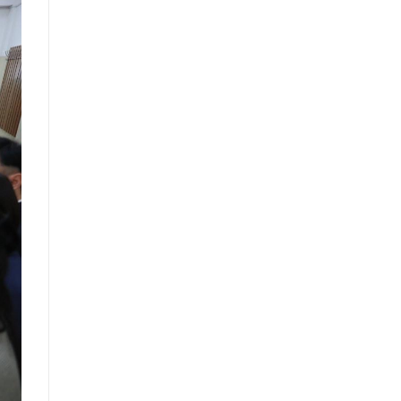
үнэлгээний тайлангийн талаар
Макро эдийн засгийн сарын
мэдээ
Төрийн албаны тухай хуулийн
хэрэгжилтийн үр дагаварт хийсэн
үнэлгээний тайлан
Засгийн газрын Хэрэг эрхлэх
газрын 2025 оны жилийн эцсийн
гүйцэтгэлийн төлөвлөгөөний биелэлт
Засгийн газрын Хэрэг эрхлэх
газрын 2025 оны гүйцэтгэлийн
төлөвлөгөөний биелэлтэд хяналт-
шинжилгээ хийсэн тайлан