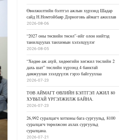
Өвөлжилтийн бэлтгэл ажлын хүрээнд Шадар
сайд Н.Номтойбаяр Дорноговь аймагт ажиллав
2026-08-06
“2027 оны төсвийн төсөл”-ийг олон нийтэд
танилцуулах танхимын хэлэлцүүлэг
2026-08-05
“Хөдөө аж ахуй, хөдөөгийн хөгжил төслийн 2
дахь шат” төслийн хүрээнд 4 банктай
дамжуулан зээлдүүлэх гэрээ байгууллаа
2026-07-23
ТӨВ АЙМАГТ ӨВЛИЙН БЭЛТГЭЛ АЖИЛ 80
ХУВЬТАЙ ҮРГЭЛЖИЛЖ БАЙНА.
2026-07-23
26,992 суралцагч хотхоны бага сургуульд, 8100
суралцагч төрөлжсөн ахлах сургуульд
суралцана.
2026-07-21