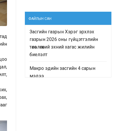
ФАЙЛЫН САН
Засгийн газрын Хэрэг эрхлэх
тад
газрын 2026 оны гүйцэтгэлийн
ийн
төлөвлөгөөний эхний хагас жилийн
биелэлт
лцоо
ал,
Макро эдийн засгийн 4 сарын
лт,
мэдээ
“Монгол Улсын Засгийн газрын
их,
2024-2028 оны үйл ажиллагааны
ах,
хөтөлбөр”-ийн хэрэгжилтийн явц
ааг
болон “Монгол Улсын хөгжлийн
2025 оны төлөвлөгөө”-ний гүйцэтгэлд
хийсэн хяналт-шинжилгээ,