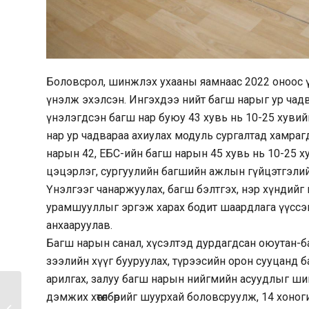
Боловсрол, шинжлэх ухааны яамнаас 2022 оноос ү
үнэлж эхэлсэн. Ингэхдээ нийт багш нарыг ур чад
үнэлэгдсэн багш нар буюу 43 хувь нь 10-25 хуви
нар ур чадвараа ахиулах модуль сургалтад хамра
нарын 42, ЕБС-ийн багш нарын 45 хувь нь 10-25 х
цэцэрлэг, сургуулийн багшийн ажлын гүйцэтгэлийн
Үнэлгээг чанаржуулах, багш бэлтгэх, нэр хүндийг н
урамшууллыг эргэж харах бодит шаардлага үүссэн
анхааруулав.
Багш нарын санал, хүсэлтэд дурдагдсан оюутан-б
зээлийн хүүг бууруулах, түрээсийн орон сууцанд 
арилгах, залуу багш нарын нийгмийн асуудлыг ши
дэмжих хөтөлбөрийг шуурхай боловсруулж, 14 хоног
ХҮНИЙ ЭРХИЙН БОЛОВСРОЛЫН