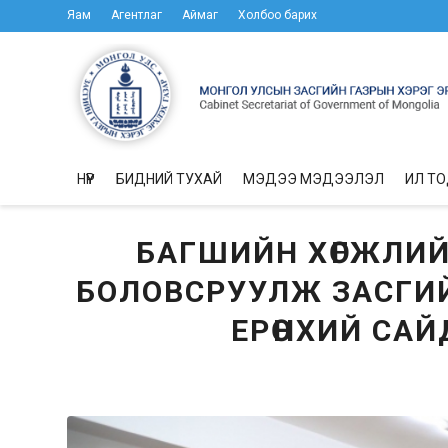
Яам
Агентлаг
Аймаг
Холбоо барих
НҮҮР
БИДНИЙ ТУХАЙ
МЭДЭЭ МЭДЭЭЛЭЛ
ИЛ Т
БАГШИЙН ХӨГЖЛИЙГ
БОЛОВСРУУЛЖ ЗАСГИ
ЕРӨНХИЙ САЙ