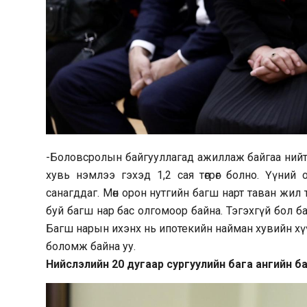
-Боловсролын байгууллагад ажиллаж байгаа нийт б
хувь нэмлээ гэхэд 1,2 сая төгрөг болно. Үүний
санагддаг. Мөн орон нутгийн багш нарт таван жи
буй багш нар бас олгомоор байна. Тэгэхгүй бол 
Багш нарын ихэнх нь ипотекийн найман хувийн хү
боломж байна уу.
Нийслэлийн 20 дугаар сургуулийн бага ангийн б