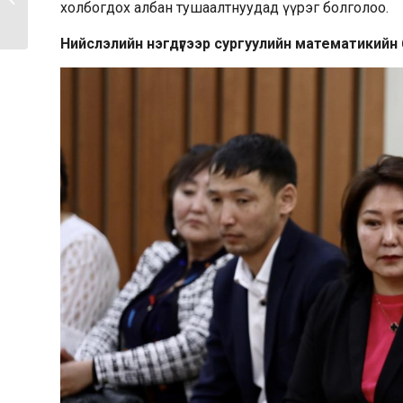
холбогдох албан тушаалтнуудад үүрэг болголоо.
ТАЛААРХ ЦУВРАЛ ЛЕКЦ...
Нийслэлийн нэгдүгээр сургуулийн математикийн 