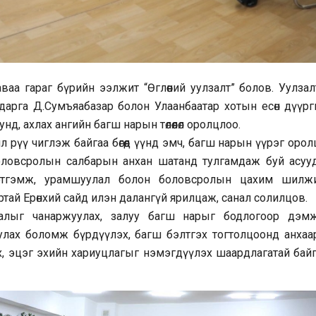
аа гараг бүрийн ээлжит “Өглөөний уулзалт” болов. Уулзал
арга Д.Сумъяабазар болон Улаанбаатар хотын есөн дүүрг
д, ахлах ангийн багш нарын төлөөлөл оролцлоо.
л рүү чиглэж байгаа бөгөөд үүнд эмч, багш нарын үүрэг оро
 боловсролын салбарын анхан шатанд тулгамдаж буй асууд
 тэтгэмж, урамшуулал болон боловсролын цахим шилжи
тай Ерөнхий сайд илэн далангүй ярилцаж, санал солилцов.
лалыг чанаржуулах, залуу багш нарыг бодлогоор дэмж
лах боломж бүрдүүлэх, багш бэлтгэх тогтолцоонд анхаар
ах, эцэг эхийн хариуцлагыг нэмэгдүүлэх шаардлагатай байг