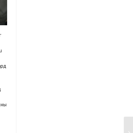
Засгийн газрын Хэрэг эрхлэх
газрын 2025 оны эхний хагас
жилийн гүйцэтгэлийн төлөвлөгөөний
биелэлт
г
Засгийн газрын Хэрэг эрхлэх
газрын 2025 оны гүйцэтгэлийн
ш
төлөвлөгөө
ард
Хууль тогтоомж, тогтоол
шийдвэрийн хэрэгжилтэд хийсэн
хяналт шинжилгээний тайлан
д
/2025 оны эхний хагас жилийн
байдлаар/
цны
Засгийн газрын Иргэд, олон
нийттэй харилцах 11-11 төвд
иргэдээс ирүүлсэн өргөдөл, гомдол,