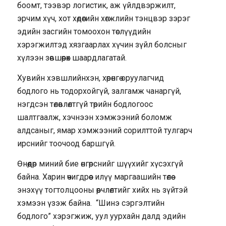
боомт, тээвэр логистик, аж үйлдвэржилт,
эрчим хүч, хот хөдөөгийн хөгжлийн тэнцвэр зэрэг
эдийн засгийн томоохон төслүүдийн
хэрэгжилтэд хязгаарлах хүчин зүйл болсныг
хүлээн зөвшөөрөх шаардлагатай.
Хувийн хэвшлийнхэн, хөрөнгө оруулагчид
бодлого нь тодорхойгүй, залгамж чанаргүй,
нэгдсэн төлөвлөлтгүй төрийн бодлогоос
шалтгаалж, хэчнээн хэмжээний боломж
алдсаныг, ямар хэмжээний сорилттой тулгарч
ирснийг тоочоод баршгүй.
Өнөөдөр миний бие өнгөрснийг шүүхийг хүсэхгүй
байна. Харин өчигдрөөс илүү маргаашийн төлөө
энэхүү тогтолцооны өөрчлөлтийг хийх нь зүйтэй
хэмээн үзэж байна. “Шинэ сэргэлтийн
бодлого” хэрэгжиж, уул уурхайн далд эдийн