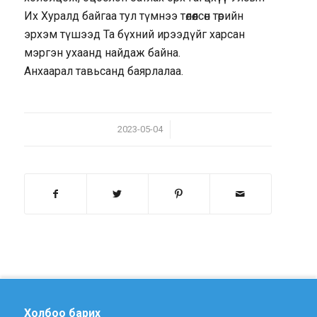
Их Хуралд байгаа тул түмнээ төлөөлсөн төрийн
эрхэм түшээд Та бүхний ирээдүйг харсан
мэргэн ухаанд найдаж байна.
Анхаарал тавьсанд баярлалаа.
/
2023-05-04
Холбоо барих