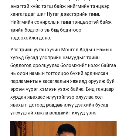
эмэгтэй хүйс тэгш байж нийгмийн тэнцвэр
хангагддаг шиг Нутаг дэвсгэрийн төлөөлөл,
Нийгмийн сонирхлын төлөөлөл тэнцвэртэй байж
төрийн бодлого зөв бөгөөд бодитоор
тодорхойлогдоно.
Улс төрийн ууган хүчин Монгол Ардын Намын
хувьд бусад улс төрийн намуудыг төрийн
бодлогод оролцуулах боломжийг нээж байгаа
нь олон намын тогтолцоо бүхий ардчилсан
парламентын засаглалын хөгжилд оруулж буй
эрхэм үүрэг хэмээн үзэж байна. Бид ганцаар
хурдан явахаас илүүтэйгээр олуулаа хол
явахыг, дотоод өрсөлдөөнөөс илүү дэлхийн бусад
улсуудтай хөгжлөөр өрсөлдөхийг илүүд үзнэ.