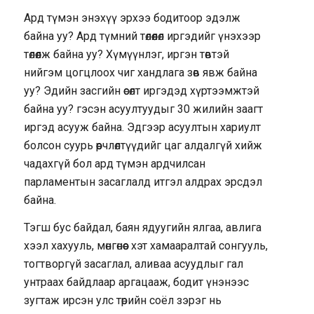
Ард түмэн энэхүү эрхээ бодитоор эдэлж
байна уу? Ард түмний төлөөлөл иргэдийг үнэхээр
төлөөлж байна уу? Хүмүүнлэг, иргэн төвтэй
нийгэм цогцлоох чиг хандлага зөв явж байна
уу? Эдийн засгийн өсөлт иргэдэд хүртээмжтэй
байна уу? гэсэн асуултуудыг 30 жилийн заагт
иргэд асууж байна. Эдгээр асуултын хариулт
болсон суурь өөрчлөлтүүдийг цаг алдалгүй хийж
чадахгүй бол ард түмэн ардчилсан
парламентын засаглалд итгэл алдрах эрсдэл
байна.
Тэгш бус байдал, баян ядуугийн ялгаа, авлига
хээл хахууль, мөнгөнөөс хэт хамааралтай сонгууль,
тогтворгүй засаглал, аливаа асуудлыг гал
унтраах байдлаар аргацааж, бодит үнэнээс
зугтаж ирсэн улс төрийн соёл зэрэг нь