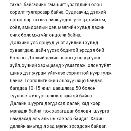
тахал, байгалийн гамшигт үзэгдлийн олон
сорилт тулгарсаар байна. Судлаачид дэлхий
ертөнц цар тахлын өмнөх үедээ улс төр, нийгэм,
соёл, амьдралын хэв маягийн хувьд дахин
очих боломжгүйг онцолж байна.
Дэлхийн улс орнууд үнэт зүйлийн хувьд
хуваагдаж, дайн үүсэх бодитой эрсдэл бий
боллоо. Дэлхий дахин зэрэгцсэн өөр өөр үнэт
зүйл, хүчний харьцаанд хуваагдаж, олон туйлт
шинэ дэг журам үйлчлэх сорилттой нүүр тулж
байна. Геополитикийн энэхүү нөхцөл байдал
багадаа 10-15 жил, цаашлаад 50 болон
түүнээс жил үргэлжлэх төлөвтэй байна.
Далайн шуурга дэгдэхэд далай, хад хоёр
мөргөлдөж байна гэж харагддаг боловч шуурга
намдахад аль аль нь хэвээр байдаг. Харин
далайн амьтад л хад мөргөж эрсэдсэн байдаг.