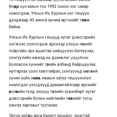
Өнөөдөр хүн амын тоо 1992 оноос нэг саяар
нэмэгдэж, Улсын Их Хурлын нэг гишүүн
дунджаар 45 мянга орчим иргэнийг төлөөлж
байна.
Улсын Их Хурлын гишүүд нутаг дэвсгэрийн
нэгжээс сонгогдож ирснээр улсын төсвийг
тойргийн эрх ашигтаа нийцүүлэн батлуулах,
сонгуулийн ажилд нь дэмжлэг үзүүлсэн
боловсон хүчнийг төрийн албанд байршуулах,
нутгархах үзэл хавтгайрах, сонгуульд мөнгөний
хүчин зүйл нөлөөлөх, намын хатуу гишүүнчлэл
нэмэгдэх үзэгдлүүд давамгайлсаар ирснийг
өөрчлөхийн тулд энэхүү төслийн хувилбарт нутаг
дэвсгэрийн болон нийгмийн төлөөллийг тэгш
хангах зарчмыг тусгалаа.
Эргэх ертөнц арга билигт оршдог, эрэгтэй