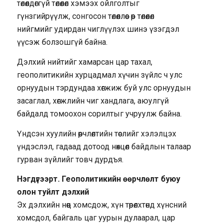
төлөөлдөггүй төлөөлөл хэмээх ойлголтыг
гүнзгийрүүлж, сонгосон төлөөллөөс өөр төлөөлөл
нийгмийг удирдан чиглүүлэх шинэ үзэгдэл
үүсэж болзошгүй байна.
Дэлхий нийтийг хамарсан цар тахал,
геополитикийн хурцадмал хүчин зүйлс ч улс
орнуудын тэрдундаа хөгжиж буй улс орнуудын
засаглал, хөгжлийн чиг хандлага, аюулгүй
байдалд томоохон сорилтыг учруулж байна.
Үндсэн хуулийн өөрчлөлтийн төслийг хэлэлцэх
үндэслэл, гадаад дотоод нөхцөл байдлын талаар
гурван зүйлийг товч дурдъя.
Нэгдүгээрт. Геополитикийн өөрчлөлт буюу
олон туйлт дэлхий
Эх дэлхийн нөөц хомсдож, хүн төрөлхтөнд хүнсний
хомсдол, байгаль цаг уурын дулаарал, цар