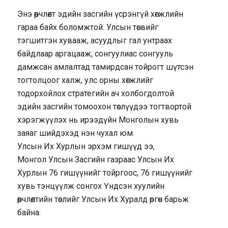
Энэ өөрчлөлт эдийн засгийн үсрэнгүй хөгжлийн
гараа байх боломжтой. Улсын төсвийг
тэгшитгэн хувааж, асуудлыг гал унтраах
байдлаар аргацааж, сонгуулиас сонгууль
дамжсан амлалтад тамирдсан тойрогт шүтсэн
тогтолцоог халж, улс орны хөгжлийг
тодорхойлох стратегийн ач холбогдолтой
эдийн засгийн томоохон төслүүдээ тогтвортой
хэрэгжүүлэх нь ирээдүйн Монголын хувь
заяаг шийдэхэд нэн чухал юм.
Улсын Их Хурлын эрхэм гишүүд ээ,
Монгол Улсын Засгийн газраас Улсын Их
Хурлын 76 гишүүнийг тойргоос, 76 гишүүнийг
хувь тэнцүүлж сонгох Үндсэн хуулийн
өөрчлөлтийн төслийг Улсын Их Хуралд өргөн барьж
байна.