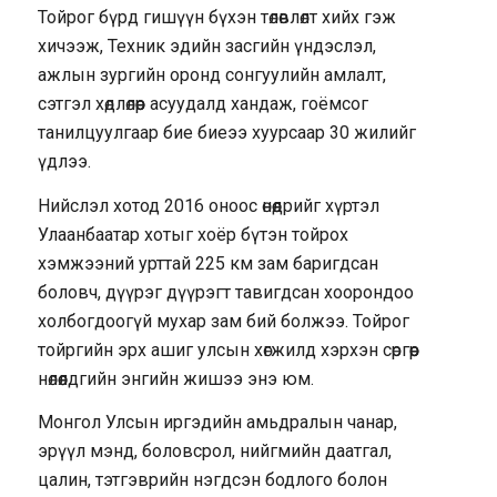
Тойрог бүрд гишүүн бүхэн төлөвлөлт хийх гэж
хичээж, Техник эдийн засгийн үндэслэл,
ажлын зургийн оронд сонгуулийн амлалт,
сэтгэл хөдлөлөөр асуудалд хандаж, гоёмсог
танилцуулгаар бие биеээ хуурсаар 30 жилийг
үдлээ.
Нийслэл хотод 2016 оноос өнөөдрийг хүртэл
Улаанбаатар хотыг хоёр бүтэн тойрох
хэмжээний урттай 225 км зам баригдсан
боловч, дүүрэг дүүрэгт тавигдсан хоорондоо
холбогдоогүй мухар зам бий болжээ. Тойрог
тойргийн эрх ашиг улсын хөгжилд хэрхэн сөргөөр
нөлөөлдгийн энгийн жишээ энэ юм.
Монгол Улсын иргэдийн амьдралын чанар,
эрүүл мэнд, боловсрол, нийгмийн даатгал,
цалин, тэтгэврийн нэгдсэн бодлого болон