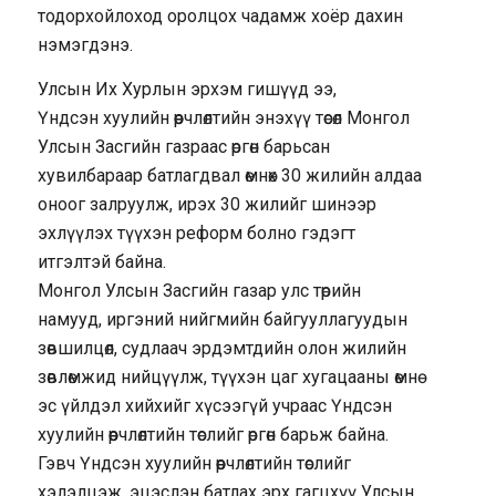
тодорхойлоход оролцох чадамж хоёр дахин
нэмэгдэнэ.
Улсын Их Хурлын эрхэм гишүүд ээ,
Үндсэн хуулийн өөрчлөлтийн энэхүү төсөл Монгол
Улсын Засгийн газраас өргөн барьсан
хувилбараар батлагдвал өмнөх 30 жилийн алдаа
оноог залруулж, ирэх 30 жилийг шинээр
эхлүүлэх түүхэн реформ болно гэдэгт
итгэлтэй байна.
Монгол Улсын Засгийн газар улс төрийн
намууд, иргэний нийгмийн байгууллагуудын
зөвшилцөл, судлаач эрдэмтдийн олон жилийн
зөвлөмжид нийцүүлж, түүхэн цаг хугацааны өмнө
эс үйлдэл хийхийг хүсээгүй учраас Үндсэн
хуулийн өөрчлөлтийн төслийг өргөн барьж байна.
Гэвч Үндсэн хуулийн өөрчлөлтийн төслийг
хэлэлцэж, эцэслэн батлах эрх гагцхүү Улсын