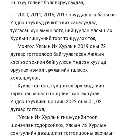
Энэхүү төслийг боловсруулахдаа,
· 2000, 2011, 2015, 2017 онуудад өргөн барьсан
Үндсэн хуульд өөрчлөлт хийх саналуудад
тусгасан хүн амын өсөлтөд нийцүүлэн Улсын Их
Хурлын гишүүний тоог тэнцүүлэх төсөл,
· Монгол Улсын Их Хурлын 2019 оны 72
дугаар тогтоолоор байгуулагдсан Ажлын
хэсгээс зохион байгуулсан Үндсэн хуульд
оруулах нэмэлт, өөрчлөлтийн талаарх
хэлэлцүүлэг,
· Хууль тогтоох, гүйцэтгэх эрх мэдлийн
харилцан хяналт-тэнцлийг хангах тухай
Үндсэн хуулийн цэцийн 2022 оны 01, 02
дугаар тогтоол,
· “Улсын Их Хурлын гишүүдийн тоог
шинэчлэн тодорхойлох, Улсын Их Хурлын
сонгуулийн дэвшилтэт тогтолцооны зарчмыг