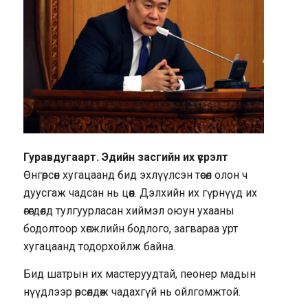
Гуравдугаарт. Эдийн засгийн их үсрэлт
Өнгөрсөн хугацаанд бид эхлүүлсэн төсөл олон ч
дуусгаж чадсан нь цөөн. Дэлхийн их гүрнүүд их
өгөгдөлд тулгуурласан хиймэл оюун ухааны
бодолтоор хөгжлийн бодлого, загвараа урт
хугацаанд тодорхойлж байна.
Бид шатрын их мастеруудтай, пеонер мадын
нүүдлээр өрсөлдөж чадахгүй нь ойлгомжтой.