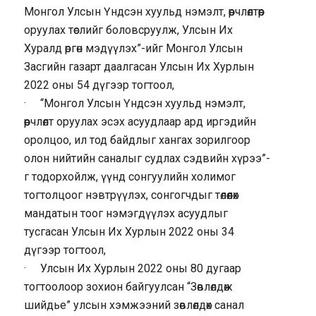
Монгол Улсын Үндсэн хуульд нэмэлт, өөрчлөлтөөр
оруулах төслийг боловсруулж, Улсын Их
Хуралд өргөн мэдүүлэх”-ийг Монгол Улсын
Засгийн газарт даалгасан Улсын Их Хурлын
2022 оны 54 дүгээр тогтоол,
· “Монгол Улсын Үндсэн хуульд нэмэлт,
өөрчлөлт оруулах эсэх асуудлаар ард иргэдийн
оролцоо, ил тод байдлыг хангах зорилгоор
олон нийтийн саналыг судлах сэдвийн хүрээ”-
г тодорхойлж, үүнд сонгуулийн холимог
тогтолцоог нэвтрүүлэх, сонгогчдыг төлөөлөх
мандатын тоог нэмэгдүүлэх асуудлыг
тусгасан Улсын Их Хурлын 2022 оны 34
дүгээр тогтоол,
· Улсын Их Хурлын 2022 оны 80 дугаар
тогтоолоор зохион байгуулсан “Зөвлөлдөж
шийдье” улсын хэмжээний зөвлөлдөх санал