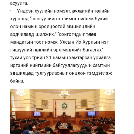
асуулга,
· Үндсэн хуулийн нэмэлт, өөрчлөлтийн төслийн
хүрээнд “сонгуулийн холимог систем бүхий
олон намын оролцоотой зөвшилцлийн
ардчилалд шилжих,” “сонгогчдыг төлөөлөх
мандатын тоог нэмж, Улсын Их Хурлын нэг
гишүүний нөлөөллийн эрх мэдлийг багасгах”
тухай улс төрийн 21 намын хамтарсан уриалга,
иргэний нийгмийн байгууллагуудын хамтын
зөвшилцөлд тулгуурласныг онцлон тэмдэглэж
байна.