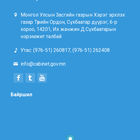
Монгол Улсын Засгийн газрын Хэрэг эрхлэх
газар Төрийн Ордон, Сүхбаатар дүүрэг, 6-р
хороо, 14201, Их жанжин Д.Сүхбаатарын
нэрэмжит талбай
Утас: (976-51) 260817, (976-51) 262408
info@cabinet.gov.mn
Байршил