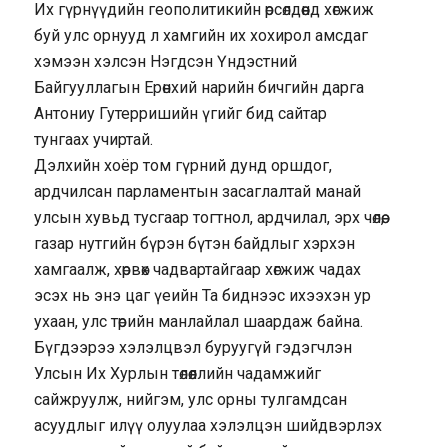
Их гүрнүүдийн геополитикийн өрсөлдөөнд хөгжиж
буй улс орнууд л хамгийн их хохирол амсдаг
хэмээн хэлсэн Нэгдсэн Үндэстний
Байгууллагын Ерөнхий нарийн бичгийн дарга
Антониу Гутерришийн үгийг бид сайтар
тунгаах учиртай.
Дэлхийн хоёр том гүрний дунд оршдог,
ардчилсан парламентын засаглалтай манай
улсын хувьд тусгаар тогтнол, ардчилал, эрх чөлөө,
газар нутгийн бүрэн бүтэн байдлыг хэрхэн
хамгаалж, хөрвөх чадвартайгаар хөгжиж чадах
эсэх нь энэ цаг үеийн Та биднээс ихээхэн ур
ухаан, улс төрийн манлайлал шаардаж байна.
Бүгдээрээ хэлэлцвэл буруугүй гэдэгчлэн
Улсын Их Хурлын төлөөллийн чадамжийг
сайжруулж, нийгэм, улс орны тулгамдсан
асуудлыг илүү олуулаа хэлэлцэн шийдвэрлэх