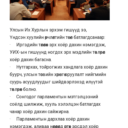
Улсын Их Хурлын эрхэм гишүүд ээ,
Үндсэн хуулийн өөрчлөлтийн төсөл батлагдсанаар:
· Иргэдийн төлөөлөх эрх хоёр дахин нэмэгдэж,
УИХ-ын гишүүнд ногдох эрх мэдлийн төвлөрөл
хоёр дахин багасна.
· Нутгархах, тойрогжих хандлага хоёр дахин
буурч, улсын төсвийн хөрөнгө оруулалт нийгмийн
суурь асуудлуудыг шийдвэрлэхэд илүүтэй
төвлөрөх болно.
· Сонгодог парламентын мэтгэлцээний
соёлд шилжиж, хууль хэлэлцэн батлагдах
чанар хоёр дахин сайжирна.
· Парламентын дархлаа хоёр дахин
нэмэгдэж, аливаа нөлөөлөлд өртөх эрсдэл хоёр