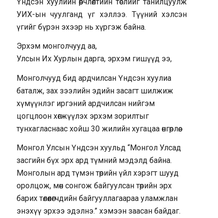
Үндсэн хуулийн өөрчлөлтийн төслийг танилцуулж
УИХ-ын чуулганд үг хэллээ. Түүний хэлсэн
үгийг бүрэн эхээр нь хүргэж байна.
Эрхэм монголчууд аа,
Улсын Их Хурлын дарга, эрхэм гишүүд ээ,
Монголчууд бид ардчилсан Үндсэн хуулиа
баталж, зах зээлийн эдийн засагт шилжиж
хүмүүнлэг иргэний ардчилсан нийгэм
цогцлоон хөгжүүлэх эрхэм зорилтыг
тунхагласнаас хойш 30 жилийн хугацаа өнгөрлөө.
Монгол Улсын Үндсэн хуульд “Монгол Улсад
засгийн бүх эрх ард түмний мэдэлд байна.
Монголын ард түмэн төрийн үйл хэрэгт шууд
оролцож, мөн сонгож байгуулсан төрийн эрх
барих төлөөлөгчдийн байгууллагаараа уламжлан
энэхүү эрхээ эдэлнэ.” хэмээн заасан байдаг.