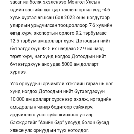
засаг ил болж эхэлснээр Монгол Улсын
эдийн засгийн өсөлт цар тахлын оргил үед -4.6
хувь хүртэл агшсан бол 2023 оны нэгдүгээр
улирлын урьдчилсан тооцооллоор 7.6 хувийн
өсөлтөд хүрч, экспортын орлого 9.2 тэрбумаас
12.5 тэрбум ам.долларт хүрч, Дотоодын нийт
бүтээгдэхүүн 43.5 их наядаас 52.9 их наяд
төгрөгт хүрч, нэг хүнд ногдох Дотоодын нийт
бүтээгдэхүүн анх удаа 5000 ам.долларт
хүрлээ.
Улс орнуудын эрчимтэй хөгжлийн гараа нь нэг
хүнд ногдох Дотоодын нийт бүтээгдэхүүн
10.000 ам.долларт хүрснээр эхэлж, иргэдийн
амьдралын чанар бодитоор сайжирч,
ардчиллын үнэт зүйл жинхэнэ утгаар
бэхждэгийг “Азийн бар” улсууд болон бусад
хөгжсөн улс орнуудын түүх нотолдог.