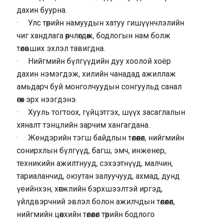
дахин буурна.
· Улс төрийн намуудын хатуу гишүүнчлэлийн
чиг хандлага өөрчлөгдөж, бодлогын нам болж
төлөвших эхлэл тавигдна.
· Нийгмийн бүлгүүдийн дуу хоолой хоёр
дахин нэмэгдэж, хилийн чанадад ажиллаж
амьдарч буй монголчуудын сонгуульд санал
өгөх эрх нээгдэнэ.
· Хууль тогтоох, гүйцэтгэх, шүүх засаглалын
хяналт тэнцлийн зарчим хангагдана.
· Жендэрийн тэгш байдлын төлөөлөл, нийгмийн
сонирхлын бүлгүүд, багш, эмч, инженер,
техникийн ажилтнууд, сэхээтнүүд, малчин,
тариаланчид, оюутан залуучууд, ахмад, дунд
үеийнхэн, хөгжлийн бэрхшээлтэй иргэд,
үйлдвэрчний эвлэл болон ажилчдын төлөөлөл,
нийгмийн цөөнхийн төлөөлөл төрийн бодлого