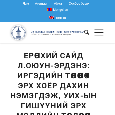
Яам
Агентлаг
Аймаг
Холбоо барих
Mongolian
English
ЕРӨНХИЙ САЙД
Л.ОЮУН-ЭРДЭНЭ:
ИРГЭДИЙН ТӨЛӨӨЛӨХ
ЭРХ ХОЁР ДАХИН
НЭМЭГДЭЖ, УИХ-ЫН
ГИШҮҮНИЙ ЭРХ