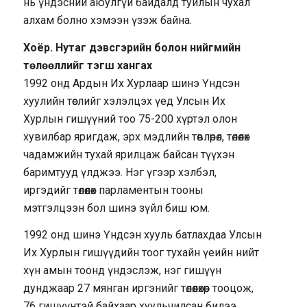
нь үндэсний аюулгүй байдалд туйлын чухал
алхам болно хэмээн үзэж байна.
Хоёр. Нутаг дэвсгэрийн болон нийгмийн
төлөөллийг тэгш хангах
1992 онд Ардын Их Хурлаар шинэ Үндсэн
хуулийн төслийг хэлэлцэх үед Улсын Их
Хурлын гишүүний тоо 75-200 хүртэл олон
хувилбар яригдаж, эрх мэдлийн төвлөрөл, төлөөлөх
чадамжийн тухай ярилцаж байсан түүхэн
баримтууд үлджээ. Нэг үгээр хэлбэл,
иргэдийг төлөөлөх парламентын тооны
мэтгэлцээн бол шинэ зүйл биш юм.
1992 онд шинэ Үндсэн хууль батлахдаа Улсын
Их Хурлын гишүүдийн тоог тухайн үеийн нийт
хүн амын тоонд үндэслэж, нэг гишүүн
дунджаар 27 мянган иргэнийг төлөөлөхөөр тооцож,
76 гишүүнтэй байхаар хуульчилсан билээ.