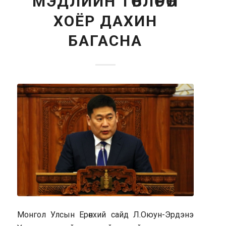
МЭДЛИЙН ТӨВЛӨРӨЛ
ХОЁР ДАХИН
БАГАСНА
Монгол Улсын Ерөнхий сайд Л.Оюун-Эрдэнэ