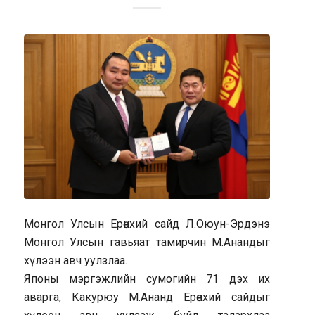
Монгол Улсын Ерөнхий сайд Л.Оюун-Эрдэнэ
Монгол Улсын гавьяат тамирчин М.Анандыг
хүлээн авч уулзлаа.
Японы мэргэжлийн сумогийн 71 дэх их
аварга, Какурюу М.Ананд Ерөнхий сайдыг