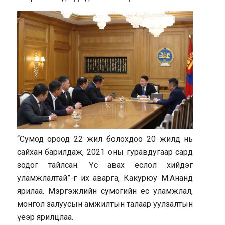
“Сумод ороод 22 жил болохдоо 20 жилд нь
сайхан барилдаж, 2021 оны гуравдугаар сард
зодог тайлсан. Үс авах ёслол хийдэг
уламжлалтай”-г их аварга, Какурюу М.Ананд
ярилаа. Мэргэжлийн сумогийн ёс уламжлал,
монгол залуусын амжилтын талаар уулзалтын
үеэр ярилцлаа.