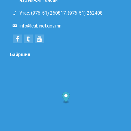
нэрэмжит талбай
Утас: (976-51) 260817, (976-51) 262408
info@cabinet.gov.mn
Байршил