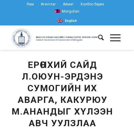
Яам
Агентлаг
Аймаг
Холбоо барих
Mongolian
English
ЕРӨНХИЙ САЙД
Л.ОЮУН-ЭРДЭНЭ
СУМОГИЙН ИХ
АВАРГА, КАКУРЮУ
М.АНАНДЫГ ХҮЛЭЭН
АВЧ УУЛЗЛАА