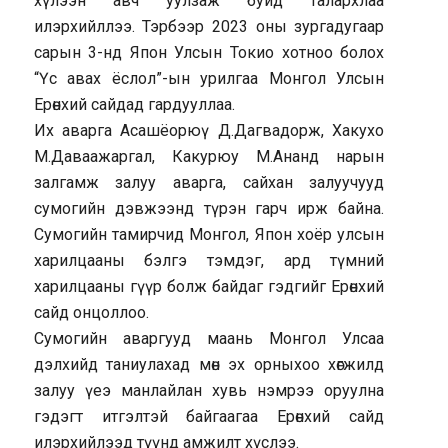
хүлээн авч уулзаж буйд талархлаа
илэрхийллээ. Тэрбээр 2023 оны зургадугаар
сарын 3-нд Япон Улсын Токио хотноо болох
“Үс авах ёслол”-ын урилгаа Монгол Улсын
Ерөнхий сайдад гардууллаа.
Их аварга Асашёорюү Д.Дагвадорж, Хакухо
М.Даваажаргал, Какурюу М.Ананд нарын
залгамж залуу аварга, сайхан залуучууд
сумогийн дэвжээнд түрэн гарч ирж байна.
Сумогийн тамирчид Монгол, Япон хоёр улсын
харилцааны бэлгэ тэмдэг, ард түмний
харилцааны гүүр болж байдаг гэдгийг Ерөнхий
сайд онцоллоо.
Сумогийн аваргууд маань Монгол Улсаа
дэлхийд таниулахад мөн эх орныхоо хөгжилд
залуу үеэ манлайлан хувь нэмрээ оруулна
гэдэгт итгэлтэй байгаагаа Ерөнхий сайд
илэрхийлээд түүнд амжилт хүслээ.