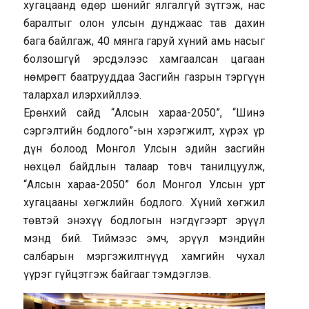
хугацаанд өдөр шөнийг ялгалгүй зүтгэж, нас
баралтыг олон улсын дунджаас тав дахин
бага байлгаж, 40 мянга гаруй хүний амь насыг
болзошгүй эрсдэлээс хамгаалсан цагаан
нөмрөгт баатрууддаа Засгийн газрын тэргүүн
талархал илэрхийллээ.
Ерөнхий сайд “Алсын хараа-2050”, “Шинэ
сэргэлтийн бодлого”-ын хэрэгжилт, хүрэх үр
дүн болоод Монгол Улсын эдийн засгийн
нөхцөл байдлын талаар товч танилцуулж,
“Алсын хараа-2050” бол Монгол Улсын урт
хугацааны хөгжлийн бодлого. Хүний хөгжил
төвтэй энэхүү бодлогын нэгдүгээрт эрүүл
мэнд бий. Тиймээс эмч, эрүүл мэндийн
салбарын мэргэжилтнүүд хамгийн чухал
үүрэг гүйцэтгэж байгааг тэмдэглэв.