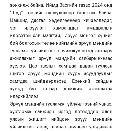
зонхилж байна. Иймд Засгийн газар 2024 онд
“Шүд” төслийг эхлүүлэхээр бэлтгэж байна.
Цаашид дасгал хөдөлгөөнөөр хичээллэдэг,
эрт илрүүлэгт хамрагддаг, амьдралын
идэвхтэй хэв маягтай, эрүүл монгол хүнийг
бий болгохын төлөө нийгмийн эрүүл мэндийн
тусламж үйлчилгээг эрчимжүүлэхэд анхаарч
ажиллахыг эрүүл мэндийн салбарынхнаас
хүслээ. Цар тахлыг хамтдаа даван туулсан
шигээ эрүүл мэндийн суурь асуудлуудыг
хамтдаа шийдвэрлэхэд Ерөнхий сайдын
хувьд бүх талаар дэмжиж ажиллахаа
илэрхийллээ.
Эрүүл мэндийн тусламж, үйлчилгээний чанар,
хүртээмж сайжирч, иргэд дотооддоо олон
улсын жишигт нийцсэн эрүүл мэндийн
үйлчилгээг авах, аливаа өвчнөөс урьдчилан