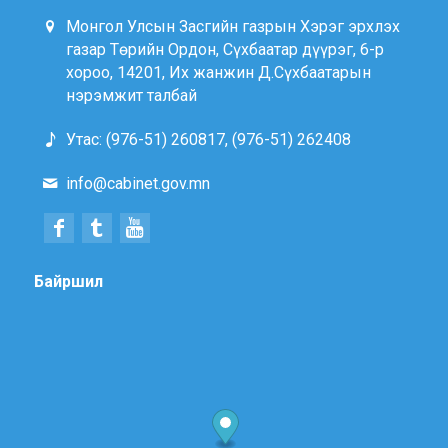
Монгол Улсын Засгийн газрын Хэрэг эрхлэх
газар Төрийн Ордон, Сүхбаатар дүүрэг, 6-р
хороо, 14201, Их жанжин Д.Сүхбаатарын
нэрэмжит талбай
Утас: (976-51) 260817, (976-51) 262408
info@cabinet.gov.mn
Байршил