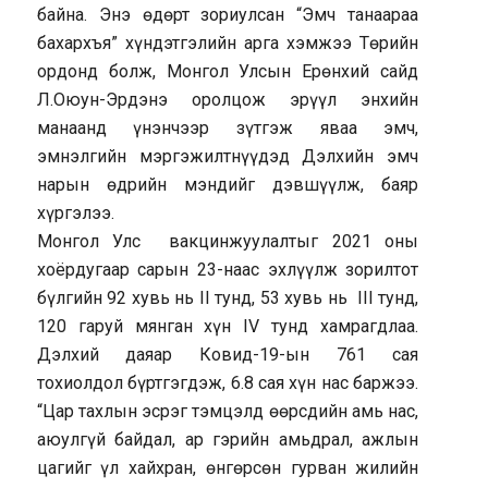
байна. Энэ өдөрт зориулсан “Эмч танаараа
бахархъя” хүндэтгэлийн арга хэмжээ Төрийн
ордонд болж, Монгол Улсын Ерөнхий сайд
Л.Оюун-Эрдэнэ оролцож эрүүл энхийн
манаанд үнэнчээр зүтгэж яваа эмч,
эмнэлгийн мэргэжилтнүүдэд Дэлхийн эмч
нарын өдрийн мэндийг дэвшүүлж, баяр
хүргэлээ.
Монгол Улс вакцинжуулалтыг 2021 оны
хоёрдугаар сарын 23-наас эхлүүлж зорилтот
бүлгийн 92 хувь нь II тунд, 53 хувь нь III тунд,
120 гаруй мянган хүн IV тунд хамрагдлаа.
Дэлхий даяар Ковид-19-ын 761 сая
тохиолдол бүртгэгдэж, 6.8 сая хүн нас баржээ.
“Цар тахлын эсрэг тэмцэлд өөрсдийн амь нас,
аюулгүй байдал, ар гэрийн амьдрал, ажлын
цагийг үл хайхран, өнгөрсөн гурван жилийн