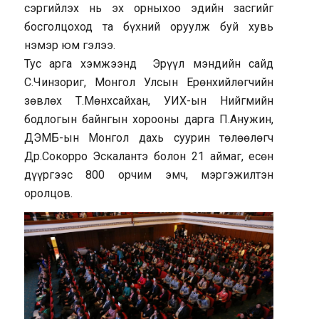
сэргийлэх нь эх орныхоо эдийн засгийг
босголцоход та бүхний оруулж буй хувь
нэмэр юм гэлээ.
Тус арга хэмжээнд Эрүүл мэндийн сайд
С.Чинзориг, Монгол Улсын Ерөнхийлөгчийн
зөвлөх Т.Мөнхсайхан, УИХ-ын Нийгмийн
бодлогын байнгын хорооны дарга П.Анужин,
ДЭМБ-ын Монгол дахь суурин төлөөлөгч
Др.Сокорро Эскалантэ болон 21 аймаг, есөн
дүүргээс 800 орчим эмч, мэргэжилтэн
оролцов.