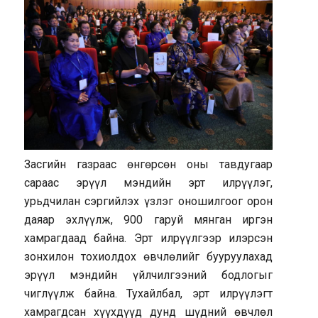
Засгийн газраас өнгөрсөн оны тавдугаар
сараас эрүүл мэндийн эрт илрүүлэг,
урьдчилан сэргийлэх үзлэг оношилгоог орон
даяар эхлүүлж, 900 гаруй мянган иргэн
хамрагдаад байна. Эрт илрүүлгээр илэрсэн
зонхилон тохиолдох өвчлөлийг бууруулахад
эрүүл мэндийн үйлчилгээний бодлогыг
чиглүүлж байна. Тухайлбал, эрт илрүүлэгт
хамрагдсан хүүхдүүд дунд шүдний өвчлөл