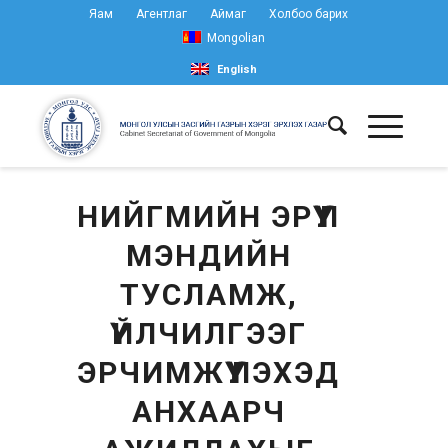
Яам
Агентлаг
Аймаг
Холбоо барих
Mongolian
English
НИЙГМИЙН ЭРҮҮЛ
МЭНДИЙН
ТУСЛАМЖ,
ҮЙЛЧИЛГЭЭГ
ЭРЧИМЖҮҮЛЭХЭД
АНХААРЧ