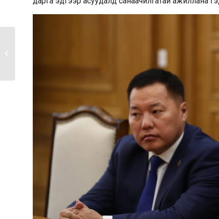
дарга эдгээр асуудалд санаачилгатай ажиллана гэ
Эдийн засгийн
түншлэлийн тухай
Монгол Улс,...