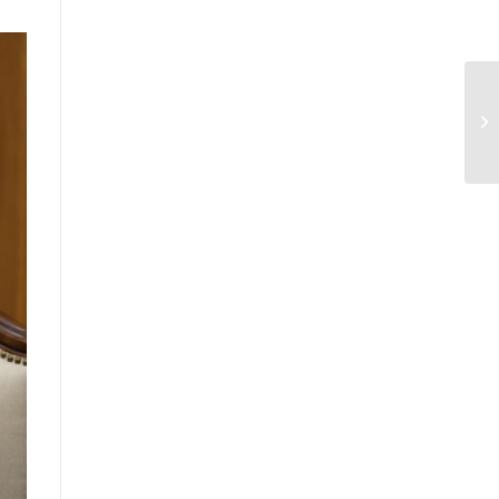
үнэлгээний тайлангийн талаар
Макро эдийн засгийн сарын
мэдээ
Төрийн албаны тухай хуулийн
хэрэгжилтийн үр дагаварт хийсэн
үнэлгээний тайлан
Засгийн газрын Хэрэг эрхлэх
газрын 2025 оны жилийн эцсийн
гүйцэтгэлийн төлөвлөгөөний биелэлт
Засгийн газрын Хэрэг эрхлэх
газрын 2025 оны гүйцэтгэлийн
төлөвлөгөөний биелэлтэд хяналт-
шинжилгээ хийсэн тайлан