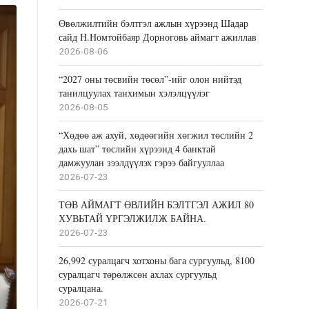
Өвөлжилтийн бэлтгэл ажлын хүрээнд Шадар
сайд Н.Номтойбаяр Дорноговь аймагт ажиллав
2026-08-06
“2027 оны төсвийн төсөл”-ийг олон нийтэд
танилцуулах танхимын хэлэлцүүлэг
2026-08-05
“Хөдөө аж ахуй, хөдөөгийн хөгжил төслийн 2
дахь шат” төслийн хүрээнд 4 банктай
дамжуулан зээлдүүлэх гэрээ байгууллаа
2026-07-23
ТӨВ АЙМАГТ ӨВЛИЙН БЭЛТГЭЛ АЖИЛ 80
ХУВЬТАЙ ҮРГЭЛЖИЛЖ БАЙНА.
2026-07-23
26,992 суралцагч хотхоны бага сургуульд, 8100
суралцагч төрөлжсөн ахлах сургуульд
суралцана.
2026-07-21