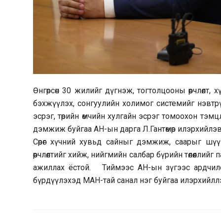
Өнгөрсөн 30 жилийг дүгнэж, тогтолцооны өөрчлөлт
бэхжүүлэх, сонгуулийн холимог системийг нэвтрүү
эсрэг, төрийн өмчийн хулгайн эсрэг томоохон тэ
дэмжиж буйгаа АН-ын дарга Л.Гантөмөр илэрхийлэв
Сөрөг хүчний хувьд сайныг дэмжиж, саарыг ш
өөрчлөлтийг хийж, нийгмийн салбар бүрийн төлөөллийг
ажиллах ёстой. Тиймээс АН-ын зүгээс ардчилса
бүрдүүлэхэд МАН-тай санал нэг буйгаа илэрхийлл