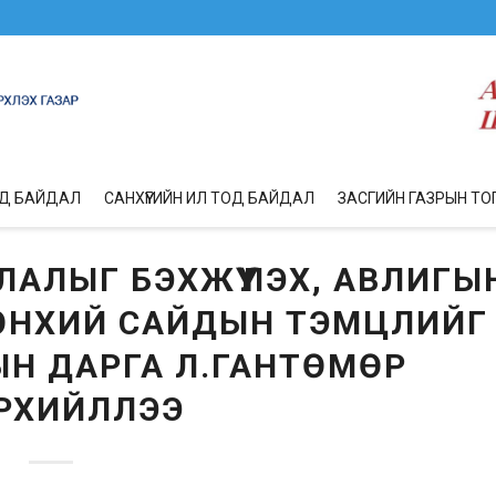
ОД БАЙДАЛ
САНХҮҮГИЙН ИЛ ТОД БАЙДАЛ
ЗАСГИЙН ГАЗРЫН ТО
АЛЫГ БЭХЖҮҮЛЭХ, АВЛИГЫ
РӨНХИЙ САЙДЫН ТЭМЦЛИЙГ
Н ДАРГА Л.ГАНТӨМӨР
РХИЙЛЛЭЭ