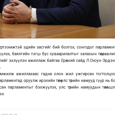
, хүртээмжтэй эдийн засгийг бий болгох, сонгодог парламе
лэх, баялгийн тэгш бус хуваарилалтыг халахын төлөө, авл
мцлийг эхлүүлэн ажиллаж байгаа Ерөнхий сайд Л.Оюун-Эрдэн
.
үүмжилж ажиллахаас гадна олон жил ужгирсан тогтолцо
 парламентад оруулж ирэхийн төлөө улс төрийн намууд гүүр нь 
н парламентыг бэхжүүлэх, улс төрийн намуудын төлөвшл
ээ.