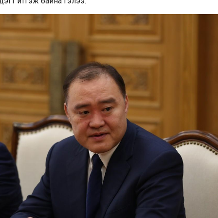
дэгт итгэж байна гэлээ.