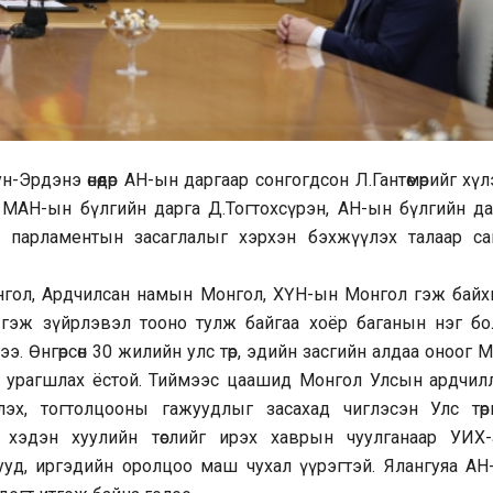
Эрдэнэ өнөөдөр АН-ын даргаар сонгогдсон Л.Гантөмөрийг хү
 МАН-ын бүлгийн дарга Д.Тогтохсүрэн, АН-ын бүлгийн да
г, парламентын засаглалыг хэрхэн бэхжүүлэх талаар са
гол, Ардчилсан намын Монгол, ХҮН-ын Монгол гэж байхг
 гэж зүйрлэвэл тооно тулж байгаа хоёр баганын нэг бо
 Өнгөрсөн 30 жилийн улс төр, эдийн засгийн алдаа оноог М
ад урагшлах ёстой. Тиймээс цаашид Монгол Улсын ардчил
үлэх, тогтолцооны гажуудлыг засахад чиглэсэн Улс төр
 хэдэн хуулийн төслийг ирэх хаврын чуулганаар УИХ-
амууд, иргэдийн оролцоо маш чухал үүрэгтэй. Ялангуяа АН