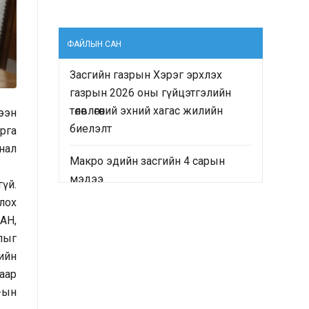
ФАЙЛЫН САН
Засгийн газрын Хэрэг эрхлэх
газрын 2026 оны гүйцэтгэлийн
төлөвлөгөөний эхний хагас жилийн
лээн
биелэлт
рга
нал
Макро эдийн засгийн 4 сарын
мэдээ
үй.
лох
“Монгол Улсын Засгийн газрын
АН,
2024-2028 оны үйл ажиллагааны
лыг
хөтөлбөр”-ийн хэрэгжилтийн явц
ийн
болон “Монгол Улсын хөгжлийн
аар
2025 оны төлөвлөгөө”-ний гүйцэтгэлд
-ын
хийсэн хяналт-шинжилгээ,