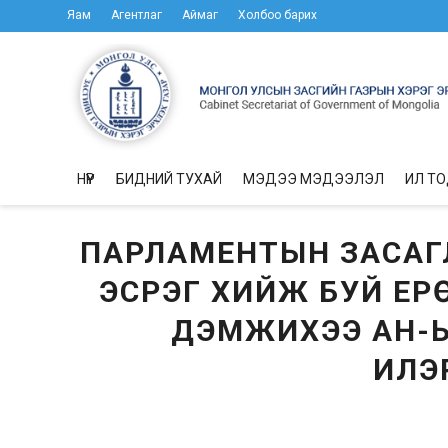
Яам
Агентлаг
Аймаг
Холбоо барих
НҮҮР
БИДНИЙ ТУХАЙ
МЭДЭЭ МЭДЭЭЛЭЛ
ИЛ Т
ПАРЛАМЕНТЫН ЗАСАГЛ
ЭСРЭГ ХИЙЖ БУЙ Е
ДЭМЖИХЭЭ АН-Ы
ИЛЭ