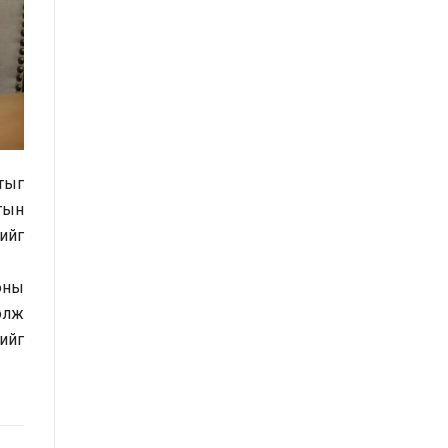
Засгийн газрын Хэрэг эрхлэх
газрын 2025 оны эхний хагас
жилийн гүйцэтгэлийн төлөвлөгөөний
биелэлт
Засгийн газрын Хэрэг эрхлэх
газрын 2025 оны гүйцэтгэлийн
нтыг
төлөвлөгөө
игын
Хууль тогтоомж, тогтоол
ийг
шийдвэрийн хэрэгжилтэд хийсэн
хяналт шинжилгээний тайлан
оны
/2025 оны эхний хагас жилийн
болж
байдлаар/
ийг
Засгийн газрын Иргэд, олон
нийттэй харилцах 11-11 төвд
иргэдээс ирүүлсэн өргөдөл, гомдол,