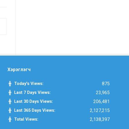
санал, хүсэлтийн өдөр тутмын мэдээ
/2025.09.15/
Засгийн газрын Иргэд, олон
нийттэй харилцах 11-11 төвд
иргэдээс ирүүлсэн өргөдөл, гомдол,
санал, хүсэлтийн 7 хоногийн
мэдээ /2025.09.03-09.09/
Засгийн газрын Иргэд, олон
Хэрэглэгч
нийттэй харилцах 11-11 төвд
Today's Views:
875
иргэдээс ирүүлсэн өргөдөл, гомдол,
санал, хүсэлтийн өдөр тутмын мэдээ
Last 7 Days Views:
23,965
/2025.09.12/
Last 30 Days Views:
206,481
Last 365 Days Views:
2,127,215
Засгийн газрын Иргэд, олон
Total Views:
2,138,397
нийттэй харилцах 11-11 төвд
иргэдээс ирүүлсэн өргөдөл, гомдол,