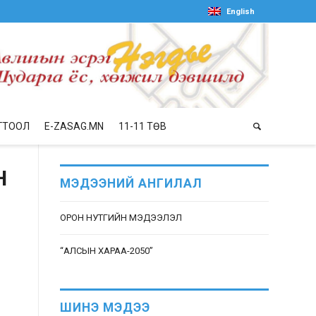
English
ГТООЛ
E-ZASAG.MN
11-11 ТӨВ
Н
МЭДЭЭНИЙ АНГИЛАЛ
ОРОН НУТГИЙН МЭДЭЭЛЭЛ
“АЛСЫН ХАРАА-2050”
ШИНЭ МЭДЭЭ