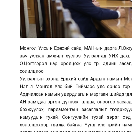
Монгол Улсын Ерөнхий сайд, МАН-ын дарга Л.Оюун-
авч уулзан амжилт хүслээ. Уулзалтад УИХ дахь
О.Цогтгэрэл нар оролцож улс төр, эдийн заса
солилцлоо.
Уулзалтын эхэнд Ерөнхий сайд Ардын намын Мон
Нэг л Монгол Улс бий. Тиймээс улс орноо гэр
Ардчилсан намын удирдлагын маргаан шийдэгдлээ.
АН хамтдаа эргэн дүгнэж, алдаа, оноогоо заса
бэхжүүлэх, парламентын засаглалыг төгөлдөржү
намуудын тухай, Сонгуулийн тухай зэрэг хэд
хэлэлцэхээр төлөвлөж байгаа. Үүнд улс төрийн н