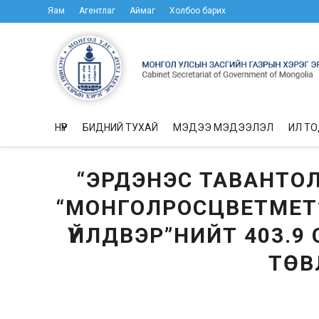
Яам
Агентлаг
Аймаг
Холбоо барих
НҮҮР
БИДНИЙ ТУХАЙ
МЭДЭЭ МЭДЭЭЛЭЛ
ИЛ Т
“ЭРДЭНЭС ТАВАНТОЛГ
“МОНГОЛРОСЦВЕТМЕТ
ҮЙЛДВЭР”НИЙТ 403.9
ТӨВ