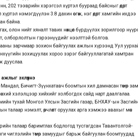
нн, 202 тээврийн хэрэгсэл хүртэл буураад байсныг өдөрт
үртэл нэмэгдүүлэн 3.8 дахин өсгөж, нэг өдөрт хамгийн ихдээ
ан байна.
ах, олон нийт хяналт тавих нөхцөл бүрдүүлэх зорилгоор нүүр
т, олборлолтын гэрээнүүдийг нээлттэй болгов.
ааны зарчмаар зохион байгуулах ажлын хүрээнд Уул уурхай
анхүүгийн зохицуулах хороо зэрэг байгууллагатай хамтран
ж дууслаа.
ажлыг эхлүүлнэ
Мандал, Бичигт-Зүүнхатавч боомтын хил дамнасан төмөр за
өнхий хэлэлцээр хийхийг холбогдох сайд нарт даалгалаа.
мийн тухай Монгол Улсын Засгийн газар, БНХАУ-ын Засгий
 талаар нэмэлт, өөрчлөлт оруулах арга хэмжээ авахыг мөн
эврийн талаар баримтлах бодлогод тусгагдсан Тавантолгой-
нги чиглэлийн төмөр замуудыг барьж байгуулан боомтуудад