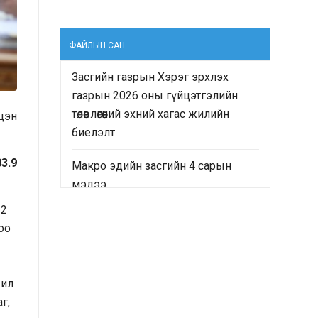
ФАЙЛЫН САН
Засгийн газрын Хэрэг эрхлэх
газрын 2026 оны гүйцэтгэлийн
төлөвлөгөөний эхний хагас жилийн
цэн
биелэлт
3.9
Макро эдийн засгийн 4 сарын
мэдээ
22
“Монгол Улсын Засгийн газрын
оо
2024-2028 оны үйл ажиллагааны
хөтөлбөр”-ийн хэрэгжилтийн явц
болон “Монгол Улсын хөгжлийн
 ил
2025 оны төлөвлөгөө”-ний гүйцэтгэлд
г,
хийсэн хяналт-шинжилгээ,