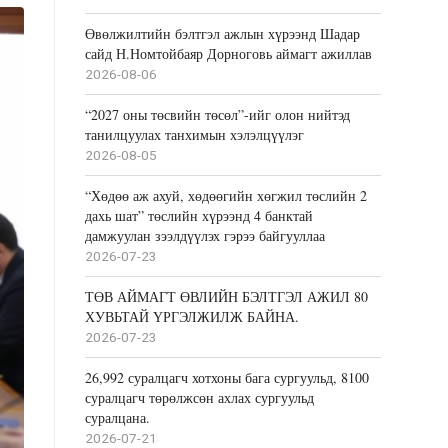
Өвөлжилтийн бэлтгэл ажлын хүрээнд Шадар
сайд Н.Номтойбаяр Дорноговь аймагт ажиллав
2026-08-06
“2027 оны төсвийн төсөл”-ийг олон нийтэд
танилцуулах танхимын хэлэлцүүлэг
2026-08-05
“Хөдөө аж ахуй, хөдөөгийн хөгжил төслийн 2
дахь шат” төслийн хүрээнд 4 банктай
дамжуулан зээлдүүлэх гэрээ байгууллаа
2026-07-23
ТӨВ АЙМАГТ ӨВЛИЙН БЭЛТГЭЛ АЖИЛ 80
ХУВЬТАЙ ҮРГЭЛЖИЛЖ БАЙНА.
2026-07-23
26,992 суралцагч хотхоны бага сургуульд, 8100
суралцагч төрөлжсөн ахлах сургуульд
суралцана.
2026-07-21