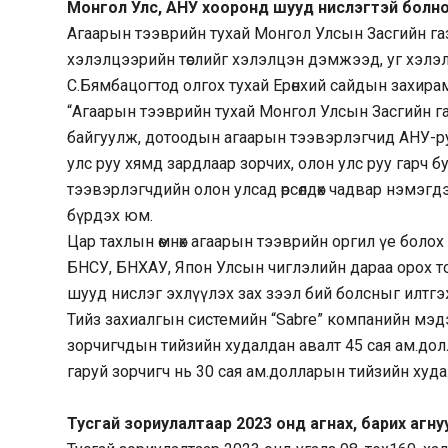
Монгол Улс, АНУ хооронд шууд нислэгтэй болн
Агаарын тээврийн тухай Монгол Улсын Засгийн г
хэлэлцээрийн төслийг хэлэлцэн дэмжээд, уг хэлэл
С.Бямбацогтод олгох тухай Ерөнхий сайдын захирам
“Агаарын тээврийн тухай Монгол Улсын Засгийн г
байгуулж, дотоодын агаарын тээвэрлэгчид АНУ-ру
улс руу хямд зардлаар зорчих, олон улс руу гарч б
тээвэрлэгчдийн олон улсад өрсөлдөх чадвар нэмэгд
бүрдэх юм.
Цар тахлын өмнөх агаарын тээврийн оргил үе болох
БНСУ, БНХАУ, Япон Улсын чиглэлийн дараа орох том
шууд нислэг эхлүүлэх зах зээл бий болсныг илтгэ
Тийз захиалгын системийн “Sabre” компанийн мэ
зорчигчдын тийзийн худалдан авалт 45 сая ам.долл
гаруй зорчигч нь 30 сая ам.долларын тийзийн худ
Тусгай зориулалтаар 2023 онд агнах, барих агн