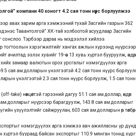
лгой” компани 40 хоногт 4.2 сая тонн нүүрс борлуулжээ
лээр авах зарим арга хэмжээний тухай Засгийн газрын 362
рдэнэс Тавантолгой” ХК-тай холбоотой асуудлаар Засгийн
ыг сонслоо. Тэрбээр дараа нь мэдээлэл хийлээ.
ар тогтоолын хэрэгжилтийг хангах ажлын хүрээнд нүүрсээр
нийт ачилтад эзлэх хувийг 19-өөс 13 хувь хүртэл бууруулж, өндөр
эл хийх замаар валютын орох урсгалыг нэмэгдүүлэх арга
.5 сая ам.долларын үнэлгээтэй 4.2 сая тонн нүүрс борлуул
лларын үнэлгээтэй 2.3 сая тонн нүүрс борлуулж, 1.5 сая тонн
off-take) нөхцөлтэй гэрээний дагуу 51.1 сая ам.доллар, өндөр
я ам.долларыг нүүрсээр барагдуулж, 143.8 сая ам.долларыг
ийн үзүүлэлтийг сайжруулан, 603 сая ам.долларын өр төлбөр
кспортыг нэмэгдүүлэх арга хэмжээ авч ажилласны үр дүн
н хүртэл буураад байсан экспортыг 110.9 мянган тоннд хүр