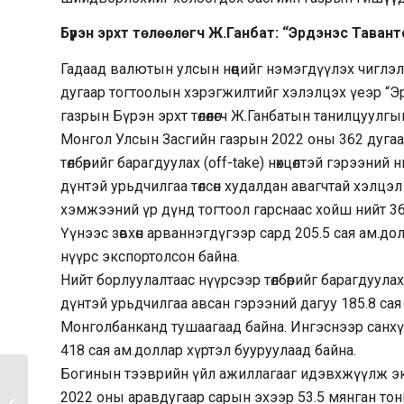
Бүрэн эрхт төлөөлөгч Ж.Ганбат: “Эрдэнэс Таванто
Гадаад валютын улсын нөөцийг нэмэгдүүлэх чиглэ
дугаар тогтоолын хэрэгжилтийг хэлэлцэх үеэр “Э
газрын Бүрэн эрхт төлөөлөгч Ж.Ганбатын танилцуулг
Монгол Улсын Засгийн газрын 2022 оны 362 дуга
төлбөрийг барагдуулах (off-take) нөхцөлтэй гэрээний 
дүнтэй урьдчилгаа төлсөн худалдан авагчтай хэлц
хэмжээний үр дүнд тогтоол гарснаас хойш нийт 369
Үүнээс зөвхөн арваннэгдүгээр сард 205.5 сая ам.до
нүүрс экспортолсон байна.
Нийт борлуулалтаас нүүрсээр төлбөрийг барагдуулах (
дүнтэй урьдчилгаа авсан гэрээний дагуу 185.8 са
Монголбанканд тушаагаад байна. Ингэснээр санхүүг
418 сая ам.доллар хүртэл бууруулаад байна.
Богинын тээврийн үйл ажиллагааг идэвхжүүлж э
Ерөнхий сайд Л.Оюун-
2022 оны аравдугаар сарын эхээр 53.5 мянган тон
Эрдэнэ: Монгол Улс