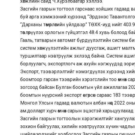
хөгжлийн сайд Ч.Хүрэлбаатар хэллээ.
Засгийн газрын тогтоол гарснаас хойших гадаад 
буй арга хэмжээний хүрээнд “Эрдэнэс Тавантолго
“Дарханы төмөрлөгийн үйлдвэр” ТӨХК-иуд нийт 403.
төвлөрүүлэх орлогын гүйцэтгэл 48.4 хувь болоод ба
Гааль, татварын автомат бүрдүүлэлтийн систем бий
систем хөгжүүлэлтийн ажлыг дуусгаж, ашигт малт
туршилтаар нэвтрүүлж эхлээд байна. Систем ашиг
борлуулагч, экспортлогч аж ахуйн нэгжүүдэд зори
Экспорт, тээвэрлэлтийг нэмэгдүүлэх хүрээнд хий
боомтоор гарсан тээврийн хэрэгслийн тоо өмнөх сар
зогсоод байсан Булган боомтын үйл ажиллагаа 20
боомтын нүүрсний экспорт өнгөрсөн сараас 183 тээв
Монгол Улсын гадаад валютын албан нөөц 2022 он
ам.долларт хүрч өмнөх сарын эцэстэй харьцуулаха
Засгийн газрын тогтоолын хэрэгжилтийг хангуулах
зохион байгуулах, хилийн нэвтрүүлэх хүчин чадл
шийдвэрлэхийг холбогдох Засгийн газрын гишүүд