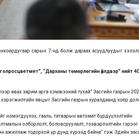
анхоёрдугаар сарын 7-нд болж дараах асуудлуудыг хэлэл
нголросцветмет”, “Дарханы төмөрлөгийн үйлдвэр” нийт 40
лээр авах зарим арга хэмжээний тухай” Засгийн газрын 20
 хэрэгжилтийн явцыг Засгийн газрын хуралдаанд хоёр дол
ийг нэмэгдүүлэх, гааль, татварын автомат бүрдүүлэлтийн
алтмалын олборлолт, боловсруулалт, тээвэрлэлтийн гэрээг
н ажиллаж тодорхой үр дүнд хүрээд байна” гэж Эдийн заса