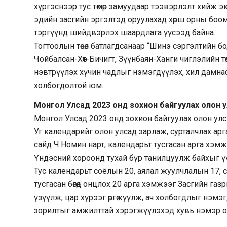
хүргэснээр тус төмөр замуудаар тээвэрлэлт хийж 
эдийн засгийн эргэлтэд оруулахад хөрш орны боом
тэргүүнд шийдвэрлэх шаардлага үүсээд байна.
Тогтоолын төсөл батлагдсанаар “Шинэ сэргэлтийн 
Чойбалсан-Хөөт-Бичигт, Зүүнбаян-Ханги чиглэлийн 
нэвтрүүлэх хүчин чадлыг нэмэгдүүлэх, хил дамнас
холбогдолтой юм.
Монгол Улсад 2023 онд зохион байгуулах олон 
Монгол Улсад 2023 онд зохион байгуулах олон ул
Уг календарийг олон улсад зарлаж, сурталчлах а
сайд Ч.Номин нарт, календарьт тусгасан арга хэм
Үндэсний хороонд тухай бүр танилцуулж байхыг ү
Тус календарьт соёлын 20, аялал жуулчлалын 17, 
тусгасан бөгөөд онцлох 20 арга хэмжээг Засгийн 
үзүүлж, цар хүрээг өргөжүүлж, ач холбогдлыг нэм
зорилтыг амжилттай хэрэгжүүлэхэд хувь нэмэр о