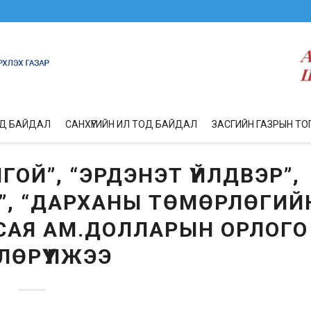
ОД БАЙДАЛ
САНХҮҮГИЙН ИЛ ТОД БАЙДАЛ
ЗАСГИЙН ГАЗРЫН ТО
ОЙ”, “ЭРДЭНЭТ ҮЙЛДВЭР”,
”, “ДАРХАНЫ ТӨМӨРЛӨГИЙ
 САЯ АМ.ДОЛЛАРЫН ОРЛОГО
ЛӨРҮҮЛЖЭЭ