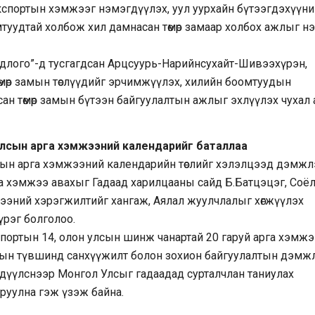
экспортын хэмжээг нэмэгдүүлэх, уул уурхайн бүтээгдэхүүни
туудтай холбож хил дамнасан төмөр замаар холбох ажлыг н
бодлого”-д тусгагдсан Арцсуурь-Нарийнсухайт-Шивээхүрэн,
төмөр замын төслүүдийг эрчимжүүлэх, хилийн боомтуудын
ан төмөр замын бүтээн байгуулалтын ажлыг эхлүүлэх чухал 
улсын арга хэмжээний календарийг баталлаа
сын арга хэмжээний календарийн төслийг хэлэлцээд дэмжл
рга хэмжээ авахыг Гадаад харилцааны сайд Б.Батцэцэг, Соё
жээний хэрэгжилтийг хангаж, Аялал жуулчлалыг хөгжүүлэх
үрэг болголоо.
спортын 14, олон улсын шинж чанартай 20 гаруй арга хэмжэ
газрын түвшинд санхүүжилт болон зохион байгуулалтын дэмж
эгдүүлснээр Монгол Улсыг гадаадад сурталчлан таниулах
руулна гэж үзэж байна.