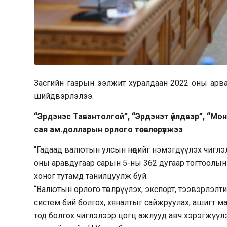
Засгийн газрын ээлжит хуралдаан 2022 оны арв
шийдвэрлэлээ.
“Эрдэнэс Тавантолгой”, “Эрдэнэт үйлдвэр”, “Мо
сая ам.долларын орлого төвлөрүүлжээ
“Гадаад валютын улсын нөөцийг нэмэгдүүлэх чиглэ
оны аравдугаар сарын 5-ны 362 дугаар тогтоолын
хоног тутамд танилцуулж буй.
“Валютын орлого төвлөрүүлэх, экспорт, тээвэрлэлт
систем бий болгох, хяналтыг сайжруулах, ашигт м
тод болгох чиглэлээр цогц ажлууд авч хэрэгжүүлэ