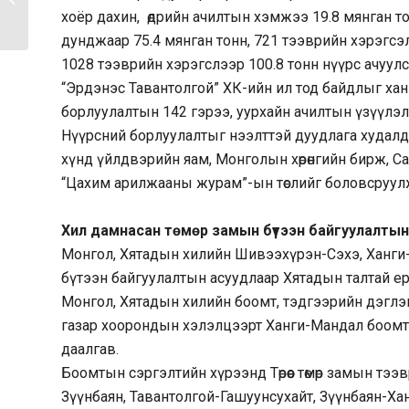
хоёр дахин, өдрийн ачилтын хэмжээ 19.8 мянган то
“Чингис”...
дунджаар 75.4 мянган тонн, 721 тээврийн хэрэгсэл х
1028 тээврийн хэрэгслээр 100.8 тонн нүүрс ачуулс
“Эрдэнэс Тавантолгой” ХК-ийн ил тод байдлыг ханг
борлуулалтын 142 гэрээ, уурхайн ачилтын үзүүлэл
Нүүрсний борлуулалтыг нээлттэй дуудлага худалд
хүнд үйлдвэрийн яам, Монголын хөрөнгийн бирж, С
“Цахим арилжааны журам”-ын төслийг боловсруул
Хил дамнасан төмөр замын бүтээн байгуулалтын 
Монгол, Хятадын хилийн Шивээхүрэн-Сэхэ, Ханги-
бүтээн байгуулалтын асуудлаар Хятадын талтай ер
Монгол, Хятадын хилийн боомт, тэдгээрийн дэглэ
газар хоорондын хэлэлцээрт Ханги-Мандал боомтын
даалгав.
Боомтын сэргэлтийн хүрээнд Төрөөс төмөр замын тэ
Зүүнбаян, Тавантолгой-Гашуунсухайт, Зүүнбаян-Ха