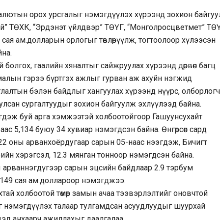
валютын орох урсгалыг нэмэгдүүлэх хүрээнд зохион байгу
й” ТӨХК, “Эрдэнэт үйлдвэр” ТӨҮГ, “Монголросцветмет” ТӨҮ
9 сая ам.долларын орлогыг төвлөрүүлж, тогтоолоор хүлээсэн
йна.
 болгох, гаалийн хяналтыг сайжруулах хүрээнд дөрвөн багц
малын гэрээ бүртгэх ажлыг гурван аж ахуйн нэгжид
лалтын бэлэн байдлыг хангуулах хүрээнд нүүрс, олборлогч
улсан сургалтуудыг зохион байгуулж эхлүүлээд байна.
гдэж буй арга хэмжээтэй холбоотойгоор Гашуунсухайт
аас 5,134 буюу 34 хувиар нэмэгдсэн байна. Өнгөрсөн сард
22 оны арванхоёрдугаар сарын 05-наас нээгдэж, Бичигт
рийн хэрэгсэл, 12.3 мянган тонноор нэмэгдсэн байна.
ы арваннэгдүгээр сарын эцсийн байдлаар 2.9 тэрбум
д 149 сая ам.доллароор нэмэгджээ.
тай холбоотой төмөр замын ачаа тээвэрлэлтийг оновчтой
ыг нэмэгдүүлэх талаар тулгамдсан асуудлуудыг шуурхай
эд анхаарч ажиллахыг даалгалаа.