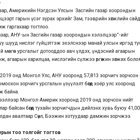
о
азар, Америкийн Нэгдсэн Улсын Засгийн газар хоорондын
цээрт гарын үсэг зурах эрхийг Зам, тээврийн хөгжлийн сай
ж гаргахаар тогтлоо.
азар, АНУ-ын Засгийн газар хоорондын хэлэлцээр”-ийг
у шууд нислэг гүйцэтгэж эхэлснээр манай улсын иргэд ту
уй мөнгөн урсгалыг дотооддоо авч үлдэх, үндэсний агаарын
эж, агаарын харилцаа, нислэгийн сүлжээ өргөжин хөгжих бол
 2019 онд Монгол Улс, АНУ хооронд 57,813 зорчигч зорчсон
оохон зорчигч урсгалын үзүүлэлт бөгөөд хоёр улс хооронд
ж байна.
дээллээр Монгол-Америк хооронд 2019 онд зорчсон нийт
ар байсан бөгөөд тухайн зорчигчдын дийлэнх хувь буюу 41,0
алдан авалтаар Сөүл, Бээжин хотуудаар дамжин зорчжээ.
уурын тоо толгойг тогтов