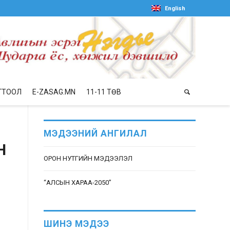
English
ГТООЛ
E-ZASAG.MN
11-11 ТӨВ
МЭДЭЭНИЙ АНГИЛАЛ
Н
ОРОН НУТГИЙН МЭДЭЭЛЭЛ
“АЛСЫН ХАРАА-2050”
ШИНЭ МЭДЭЭ