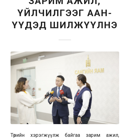
ЗАРИМ АЖИЛ,
ҮЙЛЧИЛГЭЭГ ААН-
ҮҮДЭД ШИЛЖҮҮЛНЭ
Төрийн хэрэгжүүлж байгаа зарим ажил,