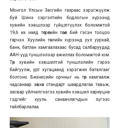
Монгол Улсын Засгийн газраас хэрэгжүүлж
буй Шинэ сэргэлтийн бодлогын хүрээнд
хувийн хэвшлээр гүйцэтгүүлэх боломжтой
19,6 их наяд төгрөгийн төсөл бий гэсэн тооцоо
гарчээ. Хуулийн төслийн хүрээнд уул уурхай,
банк, батлан хамгаалахаас бусад салбаруудад
ААН-үүд түншлэлээр ажиллах боломжтой юм.
Төр хувийн хэвшилтэй түншлэлийн гэрээ
байгуулж, урт хугацаанд хэрэгжих баталгааг
болгоно. Бизнесийн орчныг нь төр хамгаалж
чадсанаар зөвхөн стандарт шаардлагаа тавьж,
засвар үйлчилгээгээ хувийн хэвшил хариуцна
гэдгийг хууль санаачлагчдын зүгээс
тайлбарлалаа.