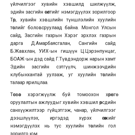
үйлчилгээг хувийн хэвшилд шилжүүлж,
эдийн засгийн өсөлтийг нэмэгдүүлэх зорилгоор
Төр, хувийн хэвшлийн түншлэлийн хуулийн
төслийг боловсруулаад байна. Монгол Улсын
сайд, Засгийн газрын Хэрэг эрхлэх газрын
дарга Д.Амарбаясгалан, Сангийн сайд
Б.Жавхлан, УИХ-ын гишүүн Ц.Цэрэнпунцаг,
БОАЖ-ын дэд сайд Г.Түвдэндорж нарын хамт
Эдийн засгийн сэтгүүлч, шинжээчдийн
клубынхантай уулзаж, уг хуулийн төслийн
талаар ярилцлаа.
Төсвөөс хэрэгжүүлж буй томоохон хөрөнгө
оруулалтын ажлуудыг хувийн хэвшил өөрсдийн
санхүүжилтээр гүйцэтгэж, чанар, үйлчилгээг
дээшлүүлэх, иргэдэд хүрэх өгөөжийг
нэмэгдүүлэх нь тус хуулийн төслийн гол
зорилго юм.