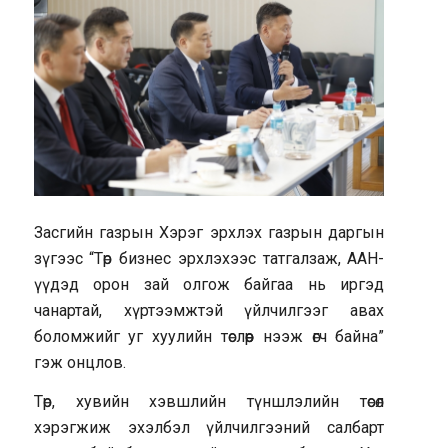
Засгийн газрын Хэрэг эрхлэх газрын даргын
зүгээс “Төр бизнес эрхлэхээс татгалзаж, ААН-
үүдэд орон зай олгож байгаа нь иргэд
чанартай, хүртээмжтэй үйлчилгээг авах
боломжийг уг хуулийн төслөөр нээж өгч байна”
гэж онцлов.
Төр, хувийн хэвшлийн түншлэлийн төсөл
хэрэгжиж эхэлбэл үйлчилгээний салбарт