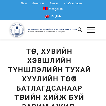
Яам
Агентлаг
Аймаг
Холбоо барих
Mongolian
English
ТӨР, ХУВИЙН
ХЭВШЛИЙН
ТҮНШЛЭЛИЙН ТУХАЙ
ХУУЛИЙН ТӨСӨЛ
БАТЛАГДСАНААР
ТӨРИЙН ХИЙЖ БУЙ