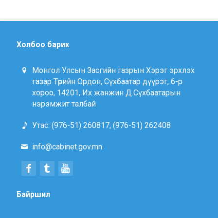
Холбоо барих
Монгол Улсын Засгийн газрын Хэрэг эрхлэх
газар Төрийн Ордон, Сүхбаатар дүүрэг, 6-р
хороо, 14201, Их жанжин Д.Сүхбаатарын
нэрэмжит талбай
Утас: (976-51) 260817, (976-51) 262408
info@cabinet.gov.mn
Байршил