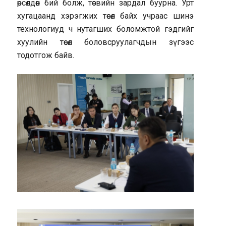
өрсөлдөөн бий болж, төсвийн зардал буурна. Урт
хугацаанд хэрэгжих төсөл байх учраас шинэ
технологиуд ч нутагших боломжтой гэдгийг
хуулийн төсөл боловсруулагчдын зүгээс
тодотгож байв.